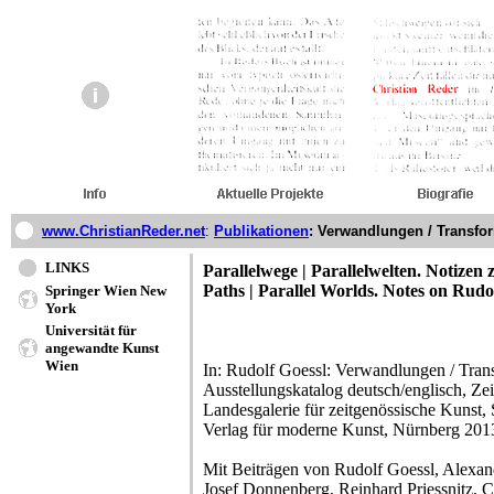
www.ChristianReder.net
:
Publikationen
: Verwandlungen / Transfo
LINKS
Parallelwege | Parallelwelten. Notizen 
Paths | Parallel Worlds. Notes on Rudo
Springer Wien New
York
Universität für
angewandte Kunst
Wien
In: Rudolf Goessl: Verwandlungen / Tran
Ausstellungskatalog deutsch/englisch, Zei
Landesgalerie für zeitgenössische Kunst, 
Verlag für moderne Kunst, Nürnberg 201
Mit Beiträgen von Rudolf Goessl, Alexan
Josef Donnenberg, Reinhard Priessnitz, C