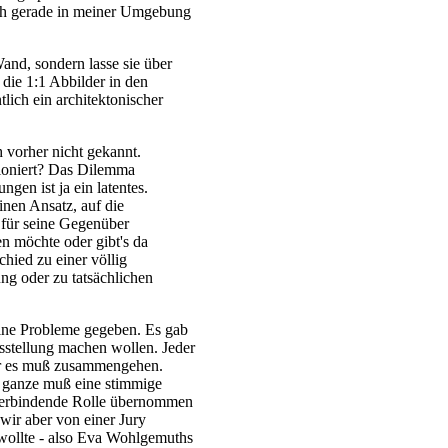
ich gerade in meiner Umgebung
Wand, sondern lasse sie über
 die 1:1 Abbilder in den
tlich ein architektonischer
 vorher nicht gekannt.
ioniert? Das Dilemma
ngen ist ja ein latentes.
nen Ansatz, auf die
 für seine Gegenüber
ken möchte oder gibt's da
chied zu einer völlig
ng oder zu tatsächlichen
eine Probleme gegeben. Es gab
stellung machen wollen. Jeder
er es muß zusammengehen.
 ganze muß eine stimmige
verbindende Rolle übernommen
 wir aber von einer Jury
 wollte - also Eva Wohlgemuths