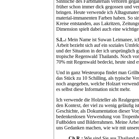
Sinnliche des Farbmaterials verloren gega
früher schon immer dick gegossen und ver
bringen. Heute verwende ich Alltagsmateria
material-immanenten Farben haben. So sin
Kreise entstanden, aus Lakritzen, Zeitun
Dimension spielt dabei auch eine wichtige
S.L.:
Mein Name ist Suwan Leimanee, ic
Arbeit bezieht sich auf ein soziales Umfel
und der Situation in der ich ursprünglich 
tropische Regenwald Thailands. Noch vor
70% mit Regenwald bedeckt, heute sind e
Und in ganz Westeuropa findet man Grilltel
das Stück zu 10 Schilling, als typische Ve
noch angegeben, welche Holzart verwende
es selbst diese Information nicht mehr.
Ich verwende die Holzteller als Realgegens
den Kontext, der viel zu wenig geläufig is
Geschichte, als Dokumentation dieser Vorg
bedenkenlosen Verwendung von Tropenhol
Fußböden und Bilderrahmen. Meine Arbeit
uns Gedanken machen, wie wir mit unse
Ch.R.:
Wie sind Sie aus Thailand