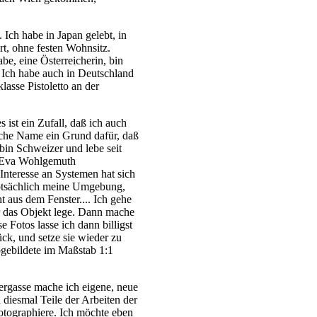
. Ich habe in Japan gelebt, in
t, ohne festen Wohnsitz.
e, eine Österreicherin, bin
. Ich habe auch in Deutschland
klasse Pistoletto an der
ist ein Zufall, daß ich auch
eiche Name ein Grund dafür, daß
in Schweizer und lebe seit
t Eva Wohlgemuth
nteresse an Systemen hat sich
auptsächlich meine Umgebung,
 aus dem Fenster.... Ich gehe
or das Objekt lege. Dann mache
e Fotos lasse ich dann billigst
ck, und setze sie wieder zu
gebildete im Maßstab 1:1
ergasse mache ich eigene, neue
h diesmal Teile der Arbeiten der
otographiere. Ich möchte eben