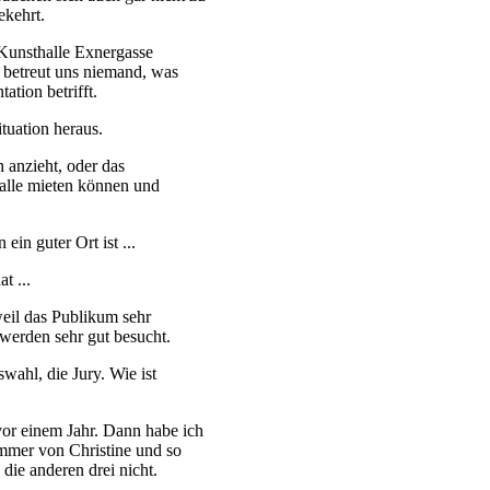
ekehrt.
 Kunsthalle Exnergasse
 betreut uns niemand, was
ation betrifft.
ituation heraus.
h anzieht, oder das
Halle mieten können und
ein guter Ort ist ...
t ...
 weil das Publikum sehr
t werden sehr gut besucht.
wahl, die Jury. Wie ist
or einem Jahr. Dann habe ich
mer von Christine und so
ie anderen drei nicht.