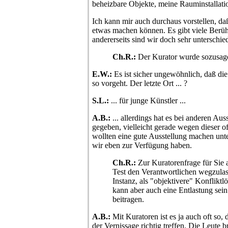
beheizbare Objekte, meine Rauminstallati
Ich kann mir auch durchaus vorstellen, d
etwas machen können. Es gibt viele Berüh
andererseits sind wir doch sehr unterschie
Ch.R.:
Der Kurator wurde sozusage
E.W.:
Es ist sicher ungewöhnlich, daß di
so vorgeht. Der letzte Ort ... ?
S.L.:
... für junge Künstler ...
A.B.:
... allerdings hat es bei anderen Aus
gegeben, vielleicht gerade wegen dieser of
wollten eine gute Ausstellung machen unt
wir eben zur Verfügung haben.
Ch.R.:
Zur Kuratorenfrage für Sie a
Test den Verantwortlichen wegzulass
Instanz, als "objektivere" Konfliktl
kann aber auch eine Entlastung sein
beitragen.
A.B.:
Mit Kuratoren ist es ja auch oft so, 
der Vernissage richtig treffen. Die Leute 