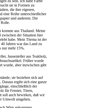
ngen zu sein. Ich habe Farbe
sucht sie in Formen zu
lien, die ihre eigenen,
d eine Reihe unterschiedlicher
gspapier und anderem. Die
 Rolle.
h komme aus Thailand. Meine
d zwischen der Situation hier
gelebt habe. Mein Thema ist der
 40 Jahren war das Land zu
s nur mehr 15%.
ler, Jausenteller aus Teakholz,
rbrauchsartikel. Früher wurde
t wurde, aber inzwischen gibt
tände, sie beziehen sich auf
t. Daraus ergibt sich eine ganze
änge, einschließlich der
z für Fenster, Türen,
 soll auch bewirken, daß wir
rer Umwelt umgehen.
 nach Wien gekommen,