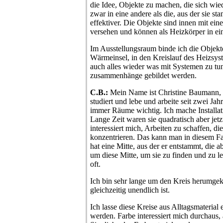
die Idee, Objekte zu machen, die sich wiede
zwar in eine andere als die, aus der sie s
effektiver. Die Objekte sind innen mit ei
versehen und können als Heizkörper in ei
Im Ausstellungsraum binde ich die Objekt
Wärmeinsel, in den Kreislauf des Heizsyst
auch alles wieder was mit Systemen zu tun
zusammenhänge gebildet werden.
C.B.:
Mein Name ist Christine Baumann, 
studiert und lebe und arbeite seit zwei Ja
immer Räume wichtig. Ich mache Installa
Lange Zeit waren sie quadratisch aber jetz
interessiert mich, Arbeiten zu schaffen,
konzentrieren. Das kann man in diesem Fa
hat eine Mitte, aus der er entstammt, die a
um diese Mitte, um sie zu finden und zu l
oft.
Ich bin sehr lange um den Kreis herumgekr
gleichzeitig unendlich ist.
Ich lasse diese Kreise aus Alltagsmaterial 
werden. Farbe interessiert mich durchaus, 