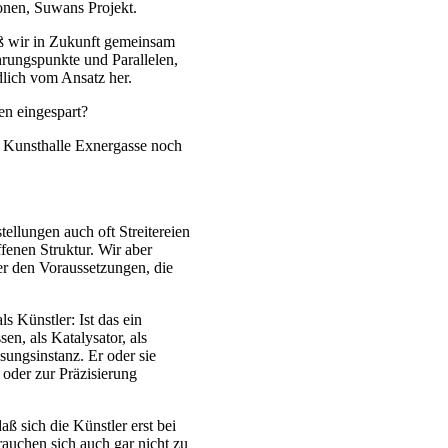
onen, Suwans Projekt.
aß wir in Zukunft gemeinsam
rungspunkte und Parallelen,
dlich vom Ansatz her.
n eingespart?
e Kunsthalle Exnergasse noch
stellungen auch oft Streitereien
fenen Struktur. Wir aber
er den Voraussetzungen, die
ls Künstler: Ist das ein
en, als Katalysator, als
ösungsinstanz. Er oder sie
 oder zur Präzisierung
daß sich die Künstler erst bei
brauchen sich auch gar nicht zu