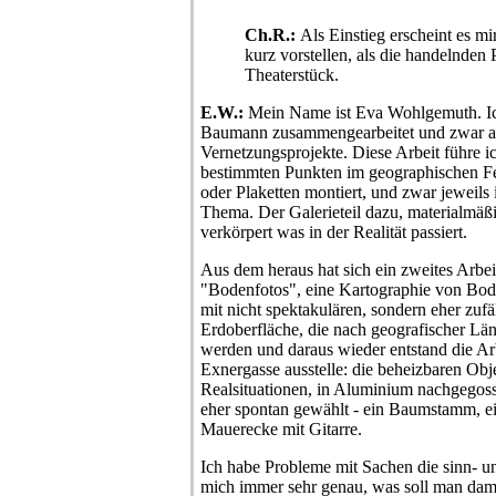
Ch.R.:
Als Einstieg erscheint es mir
kurz vorstellen, als die handelnden
Theaterstück.
E.W.:
Mein Name ist Eva Wohlgemuth. Ic
Baumann zusammengearbeitet und zwar a
Vernetzungsprojekte. Diese Arbeit führe ich
bestimmten Punkten im geographischen Fel
oder Plaketten montiert, und zwar jeweils
Thema. Der Galerieteil dazu, materialmäßi
verkörpert was in der Realität passiert.
Aus dem heraus hat sich ein zweites Arbeit
"Bodenfotos", eine Kartographie von Bod
mit nicht spektakulären, sondern eher zufä
Erdoberfläche, die nach geografischer Lä
werden und daraus wieder entstand die Arbe
Exnergasse ausstelle: die beheizbaren Obje
Realsituationen, in Aluminium nachgegoss
eher spontan gewählt - ein Baumstamm, ei
Mauerecke mit Gitarre.
Ich habe Probleme mit Sachen die sinn- u
mich immer sehr genau, was soll man dami