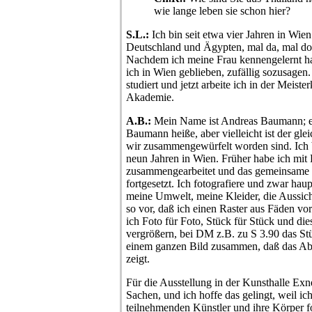
wie lange leben sie schon hier?
S.L.:
Ich bin seit etwa vier Jahren in Wien
Deutschland und Ägypten, mal da, mal dor
Nachdem ich meine Frau kennengelernt hab
ich in Wien geblieben, zufällig sozusagen
studiert und jetzt arbeite ich in der Meister
Akademie.
A.B.:
Mein Name ist Andreas Baumann; es 
Baumann heiße, aber vielleicht ist der gl
wir zusammengewürfelt worden sind. Ich b
neun Jahren in Wien. Früher habe ich mi
zusammengearbeitet und das gemeinsame I
fortgesetzt. Ich fotografiere und zwar h
meine Umwelt, meine Kleider, die Aussicht
so vor, daß ich einen Raster aus Fäden v
ich Foto für Foto, Stück für Stück und dies
vergrößern, bei DM z.B. zu S 3.90 das Stü
einem ganzen Bild zusammen, daß das Ab
zeigt.
Für die Ausstellung in der Kunsthalle Exn
Sachen, und ich hoffe das gelingt, weil ic
teilnehmenden Künstler und ihre Körper f