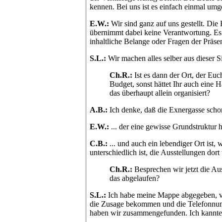
kennen. Bei uns ist es einfach einmal umg
E.W.:
Wir sind ganz auf uns gestellt. Die
übernimmt dabei keine Verantwortung. Es
inhaltliche Belange oder Fragen der Präsent
S.L.:
Wir machen alles selber aus dieser S
Ch.R.:
Ist es dann der Ort, der Euc
Budget, sonst hättet Ihr auch eine 
das überhaupt allein organisiert?
A.B.:
Ich denke, daß die Exnergasse schon 
E.W.:
... der eine gewisse Grundstruktur ha
C.B.:
... und auch ein lebendiger Ort ist,
unterschiedlich ist, die Ausstellungen dor
Ch.R.:
Besprechen wir jetzt die Aus
das abgelaufen?
S.L.:
Ich habe meine Mappe abgegeben, v
die Zusage bekommen und die Telefonnum
haben wir zusammengefunden. Ich kannte d