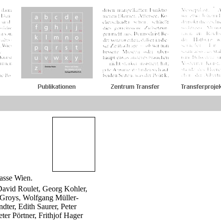
m
asse Wien.
David Roulet, Georg Kohler,
 Groys, Wolfgang Müller-
ter, Edith Saurer, Peter
ter Pörtner, Frithjof Hager