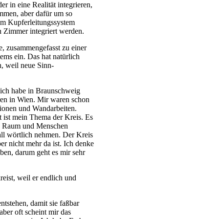
r in eine Realität integrieren,
tammen, aber dafür um so
nem Kupferleitungssystem
n Zimmer integriert werden.
e, zusammengefasst zu einer
ems ein. Das hat natürlich
, weil neue Sinn-
ich habe in Braunschweig
hren in Wien. Mir waren schon
tionen und Wandarbeiten.
t ist mein Thema der Kreis. Es
 die Raum und Menschen
ll wörtlich nehmen. Der Kreis
ber nicht mehr da ist. Ich denke
eben, darum geht es mir sehr
eist, weil er endlich und
entstehen, damit sie faßbar
aber oft scheint mir das