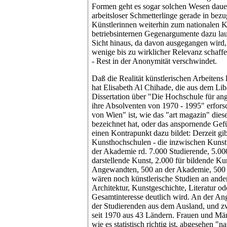
Formen geht es sogar solchen Wesen daue
arbeitsloser Schmetterlinge gerade in bez
Künstlerinnen weiterhin zum nationalen K
betriebsinternen Gegenargumente dazu lau
Sicht hinaus, da davon ausgegangen wird,
wenige bis zu wirklicher Relevanz schaffe
- Rest in der Anonymität verschwindet.
Daß die Realität künstlerischen Arbeitens lä
hat Elisabeth Al Chihade, die aus dem Lib
Dissertation über "Die Hochschule für a
ihre Absolventen von 1970 - 1995" erfor
von Wien" ist, wie das "art magazin" di
bezeichnet hat, oder das anspornende Gefü
einen Kontrapunkt dazu bildet: Derzeit gib
Kunsthochschulen - die inzwischen Kunst
der Akademie rd. 7.000 Studierende, 5.0
darstellende Kunst, 2.000 für bildende Ku
Angewandten, 500 an der Akademie, 500 
wären noch künstlerische Studien an ande
Architektur, Kunstgeschichte, Literatur od
Gesamtinteresse deutlich wird. An der A
der Studierenden aus dem Ausland, und zwar
seit 1970 aus 43 Ländern. Frauen und Männ
wie es statistisch richtig ist, abgesehen "