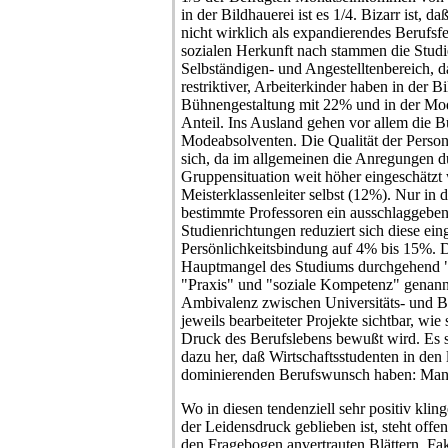
in der Bildhauerei ist es 1/4. Bizarr ist, 
nicht wirklich als expandierendes Berufsfe
sozialen Herkunft nach stammen die Stud
Selbständigen- und Angestelltenbereich, d
restriktiver, Arbeiterkinder haben in der B
Bühnengestaltung mit 22% und in der Mo
Anteil. Ins Ausland gehen vor allem die 
Modeabsolventen. Die Qualität der Persona
sich, da im allgemeinen die Anregungen d
Gruppensituation weit höher eingeschätzt 
Meisterklassenleiter selbst (12%). Nur in 
bestimmte Professoren ein ausschlaggeben
Studienrichtungen reduziert sich diese ei
Persönlichkeitsbindung auf 4% bis 15%. Da
Hauptmangel des Studiums durchgehend "w
"Praxis" und "soziale Kompetenz" genann
Ambivalenz zwischen Universitäts- und B
jeweils bearbeiteter Projekte sichtbar, wie 
Druck des Berufslebens bewußt wird. Es ste
dazu her, daß Wirtschaftsstudenten in den 
dominierenden Berufswunsch haben: Man
Wo in diesen tendenziell sehr positiv kli
der Leidensdruck geblieben ist, steht offe
den Fragebogen anvertrauten Blättern. Fakt