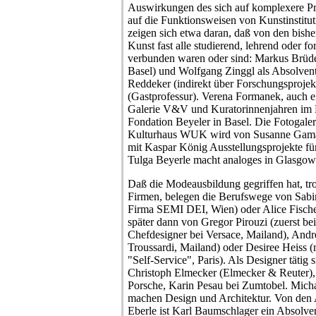
Auswirkungen des sich auf komplexere Pro
auf die Funktionsweisen von Kunstinstitu
zeigen sich etwa daran, daß von den bish
Kunst fast alle studierend, lehrend oder 
verbunden waren oder sind: Markus Brüder
Basel) und Wolfgang Zinggl als Absolven
Reddeker (indirekt über Forschungsprojekt
(Gastprofessur). Verena Formanek, auch ei
Galerie V&V und Kuratorinnenjahren im M
Fondation Beyeler in Basel. Die Fotogaler
Kulturhaus WUK wird von Susanne Gamauf 
mit Kaspar König Ausstellungsprojekte fü
Tulga Beyerle macht analoges in Glasgow
Daß die Modeausbildung gegriffen hat, tro
Firmen, belegen die Berufswege von Sabi
Firma SEMI DEI, Wien) oder Alice Fischer
später dann von Gregor Pirouzi (zuerst be
Chefdesigner bei Versace, Mailand), Andr
Troussardi, Mailand) oder Desiree Heiss (
"Self-Service", Paris). Als Designer tätig
Christoph Elmecker (Elmecker & Reuter), J
Porsche, Karin Pesau bei Zumtobel. Micha
machen Design und Architektur. Von den 
Eberle ist Karl Baumschlager ein Absolv