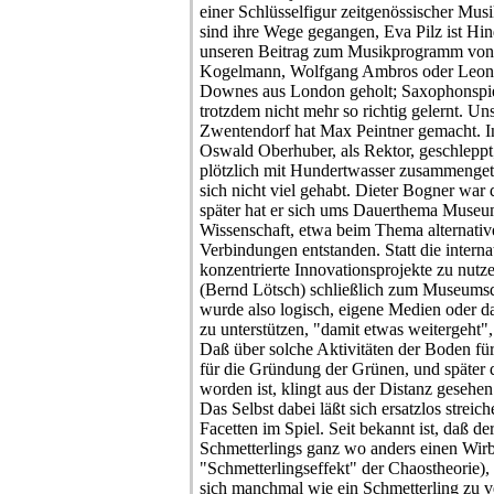
einer Schlüsselfigur zeitgenössischer Mu
sind ihre Wege gegangen, Eva Pilz ist Hind
unseren Beitrag zum Musikprogramm von
Kogelmann, Wolfgang Ambros oder Leon
Downes aus London geholt; Saxophonspie
trotzdem nicht mehr so richtig gelernt. Un
Zwentendorf hat Max Peintner gemacht. I
Oswald Oberhuber, als Rektor, geschleppt;
plötzlich mit Hundertwasser zusammenget
sich nicht viel gehabt. Dieter Bogner war 
später hat er sich ums Dauerthema Museu
Wissenschaft, etwa beim Thema alternativ
Verbindungen entstanden. Statt die intern
konzentrierte Innovationsprojekte zu nutzen
(Bernd Lötsch) schließlich zum Museumsd
wurde also logisch, eigene Medien oder das
zu unterstützen, "damit etwas weitergeht"
Daß über solche Aktivitäten der Boden für
für die Gründung der Grünen, und später d
worden ist, klingt aus der Distanz gesehen
Das Selbst dabei läßt sich ersatzlos streic
Facetten im Spiel. Seit bekannt ist, daß de
Schmetterlings ganz wo anders einen Wirb
"Schmetterlingseffekt" der Chaostheorie),
sich manchmal wie ein Schmetterling zu v