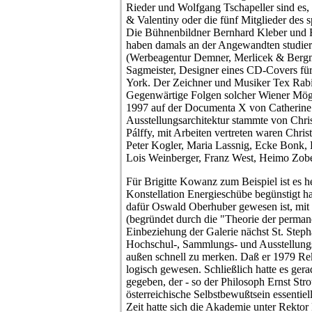
Rieder und Wolfgang Tschapeller sind es,
& Valentiny oder die fünf Mitglieder des 
Die Bühnenbildner Bernhard Kleber und 
haben damals an der Angewandten studier
(Werbeagentur Demner, Merlicek & Bergm
Sagmeister, Designer eines CD-Covers für
York. Der Zeichner und Musiker Tex Rabi
Gegenwärtige Folgen solcher Wiener Mögl
1997 auf der Documenta X von Catherine D
Ausstellungsarchitektur stammte von Chri
Pálffy, mit Arbeiten vertreten waren Chri
Peter Kogler, Maria Lassnig, Ecke Bonk,
Lois Weinberger, Franz West, Heimo Zobe
Für Brigitte Kowanz zum Beispiel ist es he
Konstellation Energieschübe begünstigt ha
dafür Oswald Oberhuber gewesen ist, mit 
(begründet durch die "Theorie der perman
Einbeziehung der Galerie nächst St. Steph
Hochschul-, Sammlungs- und Ausstellungs
außen schnell zu merken. Daß er 1979 Rek
logisch gewesen. Schließlich hatte es ge
gegeben, der - so der Philosoph Ernst Strou
österreichische Selbstbewußtsein essentiel
Zeit hatte sich die Akademie unter Rektor