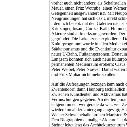
vorher auch nicht anders; als Schaltstelle
Mauer, einen Fritz Wotruba, einen Werner
Gelegenheit ausgewandert ist). Mit Neupo
Neugründungen hat sich das Umfeld schließ
- deutlich belebt: mit den Galerien nächst
Krinzinger, Insam, Curtze, Kalb, Hummel, W
Akteure sind aufmerksam geworden. Der 
gegründet. Die Lokalszene explodierte. D
Kulturprogramm wurde in allen Medien e
Städtetourismus und die Eventkultur expand
neuer U-Bahn, Fußgängerzonen, Donauins
Langsam konnten sich auch neue kulturpol
permanenten Medienraum erobern: Claus 
Peter Weibel, Peter Noever. Damit waren
und Fritz Muliar nicht mehr so allein.
Auf die Aufregungen bezogen kam nach
Zwentendorf, dann Hainburg (schließlich
Zwischen Kunstleuten und Aktivismus hat
Vermischungen gegeben. An der temporäre
teilgenommen, wer gerade da war, wer Zei
wiedereinmal der Untergang angesagt; Hans
Wiener Schweinehalle proben Maoisten & 
Den Biographien damaliger Akteure hat da
Steiner leitet jetzt das Architekturzentru