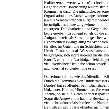
Kulturszene bewertet werden", schreibt er
Gegner dieser Einschätzung äußern sich ni
Kommentar dazu: Die inhaltliche, personel
Organisation eines Aufschwunges könnte 
jeweils Verantwortlichen aufgefaßt werden.
bestmöglichen Leute zu gewinnen und für
zu sorgen. Dankbarkeiten und Gegenleist
keine ergeben. Es scheint so, als ob die am
Aufgabe bereits als Sensation gesehen wir
Exponiertheit zwangsläufig zu Skandalen f
für alles, im Guten wie im Schlechten, di
Hertha Firnberg hat als Wissenschaftsminis
beigetragen, sich interessierend für die 
Kunst"; einer ihrer Nachfolger sieht die j
viel lakonischer: "Ich habe schon soviele
auch diesmal so bleiben wie es ist."
Das erinnert daran, wie das öffentliche K
Durch die Dominanz von Hundertwasser (F
(André) hat es offenbar beim Buchstaben H
Holzbauer, Hollein, Himmelblau. Sie wurde
Thema, ob sie nun gleich oder erst später 
Sogar die Angewandte hat ihre Besetzungsp
viel mehr kulturpolitisch relevante Namen 
Bewußtsein pro Sparte offenbar nicht mer