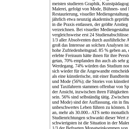
meisten studieren Graphik, Kunstpädagogi
Malerei, gefolgt von Mode, Bühnen- und F
Restaurierung, visueller Mediengestaltun
jährlich etwa neunzig akademisch geprüft
in die Praxis entlassen, der größte Anstieg 
verzeichnen. Bei visueller Mediengestaltu
vergleichsweise erst 24 Studienabschlüsse.
1/3 aller Absolventen durch ausführliche
groß das Interesse an solchen Analysen ist
hohe Zufriedenheitsgrad. 85 % geben an,
erlebte Freiraum hätte ihnen für ihre Pers
getan, 70% empfanden ihn auch als sehr gu
Werdegang. 74% würden das Studium no
sich wieder für die Angewandte entscheide
als eine künstlerische, mit einer Bandbre
und Mode (56%); die Stories von künstler
und Taxifahrern stammen offenbar von Sp
der Ansicht, inzwischen ihren Fähigkeite
sein. 56% sind selbständig tätig. Zwisch
und Mode) sind der Auffassung, ein in fina
unbeschwertes Leben führen zu können. In
an, mehr als 30.000.- ATS netto monatlich
Studienrichtungen schwankt dieser Wert
schwierigsten ist die Situation in der Mal
1/3 der Befragten Monatseinkommen von 