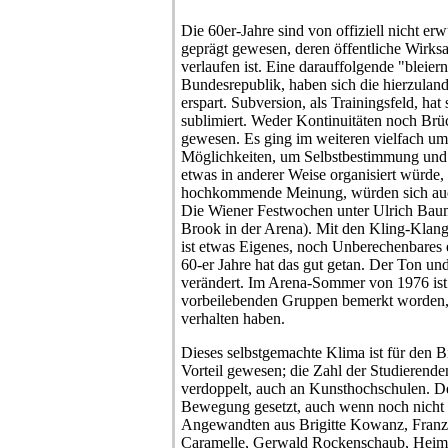
Die 60er-Jahre sind von offiziell nicht erw
geprägt gewesen, deren öffentliche Wirksa
verlaufen ist. Eine darauffolgende "bleiern
Bundesrepublik, haben sich die hierzuland
erspart. Subversion, als Trainingsfeld, hat 
sublimiert. Weder Kontinuitäten noch Brü
gewesen. Es ging im weiteren vielfach 
Möglichkeiten, um Selbstbestimmung und
etwas in anderer Weise organisiert würde,
hochkommende Meinung, würden sich auch
Die Wiener Festwochen unter Ulrich Baumg
Brook in der Arena). Mit den Kling-Klan
ist etwas Eigenes, noch Unberechenbares
60-er Jahre hat das gut getan. Der Ton un
verändert. Im Arena-Sommer von 1976 ist
vorbeilebenden Gruppen bemerkt worden, w
verhalten haben.
Dieses selbstgemachte Klima ist für den 
Vorteil gewesen; die Zahl der Studierenden
verdoppelt, auch an Kunsthochschulen. De
Bewegung gesetzt, auch wenn noch nicht 
Angewandten aus Brigitte Kowanz, Franz 
Caramelle, Gerwald Rockenschaub, Heimo