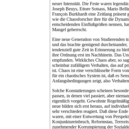
neuer Intensität. Die Feste waren legendä
Joseph Beuys, Ettore Sotsass, Mario Belli
François Burkhardt eine Zeitlang präsent
wie die Chaosforscher ihre für die Dynam
entscheidenden Einflußgrößen nennen, hat 
Mangel geherrscht.
Eine neue Generation von Studierenden tr
und das brachte genügend durcheinander, u
tendenziell gute Zeit in Erinnerung zu ble
ihre Ordnung erst im Nachhinein. Das Unm
empfunden. Wirkliches Chaos aber, so sag
scheinbar zufälligem Verhalten, das auf p
ist. Chaos ist eine verschlüsselte Form vo
für ein chaotisches System ist, daß es Sens
Anfangsbedingungen zeigt, also Verhalten
Solche Konstatierungen scheinen besonder
passen, in denen viel passiert, aber niema
eigentlich vorgeht. Gewohnte Regelmäßigk
neue bilden sich erst heraus, auf individ
sehr verschieden reagiert. Daß diese Ende
waren, mit einer Entwertung von Perspekt
Konjunktureinbruch, Reformstau, Terroris
zunehmender Korrumpierung der Sozialde