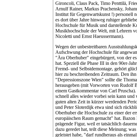
Gironcoli, Claus Pack, Timo Penttilä, Fri
Arnulf Rainer, Markus Prachensky, Johan
Institut für Gegenwartskunst !) personell n
es dort über Jahre hinweg ruhiger gebliebe
Hochschule für Musik und darstellende Ku
Musikhochschule der Welt, mit Lehrern vo
Nicoletti und Ernst Haeussermann).
Wegen der unbestreitbaren Ausstrahlungskr
Aufschwung der Hochschule für angewan
"Ära Oberhuber" eingebürgert, von der es 
hat. Speziell die Phase III in den 90er-Jahr
Fremd- und Selbstdemontage, gehört glüc
hier zu beschreibenden Zeitraum. Den ih
"Depressionszone Wien" sollte die Thoma
herausgeben (mit Vorworten von Rudolf 
einem Gastkommentar von Carl Pruscha). S
schnell alles wieder vorbei sein kann und
guten alten Zeit in kürzer werdenden Peri
und Peter Sloterdijk etwa sind sich rückb
Oberhuber die Hochschule zu einer der er
europäischen Raum gemacht" hat. Bazon B
prägende Figur, weil er tatsächlich dauer
dazu geredet hat, teilt diese Meinung; wa
geleistet habe, "darf rundheraus als einma