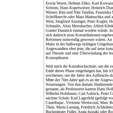
Erwin Wurm, Helmut Zitko, Karl Kowanz
Schrom, Hans Kupelwieser, Heinrich Duns
Wiener, Rini und Nita Tandon, Franziska
Scheffknecht oder Mara Mattuschka und 
West, Siegfried Anzinger, Peter Kogler, H
Schmalix, Alois Moosbacher, Alfred Klink
Gunter Damisch einmal werden würde. In d
sich dadurch neue Konstellationen ergebe
Reformen notwendig gewesen wären. An 
Maler in der halbwegs richtigen Umgebung
Angewandten eher jene, die auf neue konz
auf Theorie und eine Überwindung der leer
Konzeptkunst.
Weil mich die Kunsthochschule, um die es 
Ende dieser Phase eingefangen hat, bin ic
erschienen, um die Jahre des Aufbruchs 
Mitte der 70er-Jahre gab es an der Angewa
Neuerungen. Von den damals Studierende
genannt, als Professoren kamen Hans Hol
Wilhelm Holzbauer, Carl Auböck, Peter G
nächste Schub: Karl Lagerfeld (gefolgt vo
Castelbajac, Vivienne Westwood, Marc B
Thun, Maria Lassnig, Friedrich Achleitner
Buckminster Fuller, Arata Isozaki oder R