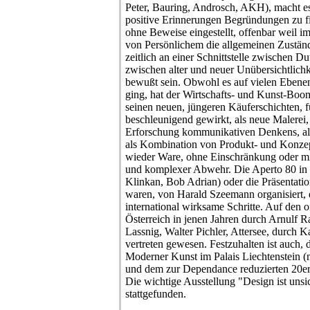
Peter, Bauring, Androsch, AKH), macht es 
positive Erinnerungen Begründungen zu fi
ohne Beweise eingestellt, offenbar weil i
von Persönlichem die allgemeinen Zustän
zeitlich an einer Schnittstelle zwischen D
zwischen alter und neuer Unübersichtlichk
bewußt sein. Obwohl es auf vielen Ebene
ging, hat der Wirtschafts- und Kunst-Boom
seinen neuen, jüngeren Käuferschichten, 
beschleunigend gewirkt, als neue Malerei, a
Erforschung kommunikativen Denkens, als
als Kombination von Produkt- und Konzep
wieder Ware, ohne Einschränkung oder mi
und komplexer Abwehr. Die Aperto 80 in 
Klinkan, Bob Adrian) oder die Präsentatio
waren, von Harald Szeemann organisiert, 
international wirksame Schritte. Auf den of
Österreich in jenen Jahren durch Arnulf R
Lassnig, Walter Pichler, Attersee, durch K
vertreten gewesen. Festzuhalten ist auch
Moderner Kunst im Palais Liechtenstein
und dem zur Dependance reduzierten 20er-
Die wichtige Ausstellung "Design ist unsi
stattgefunden.