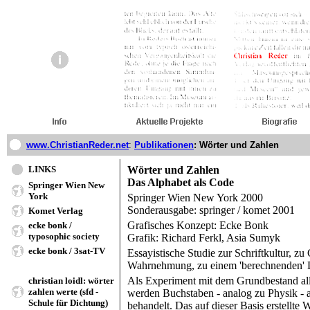
www.ChristianReder.net
:
Publikationen
: Wörter und Zahlen
LINKS
Wörter und Zahlen
Das Alphabet als Code
Springer Wien New
York
Springer Wien New York 2000
Sonderausgabe: springer / komet 2001
Komet Verlag
Grafisches Konzept: Ecke Bonk
ecke bonk /
typosophic society
Grafik: Richard Ferkl, Asia Sumyk
ecke bonk / 3sat-TV
Essayistische Studie zur Schriftkultur, zu
Wahrnehmung, zu einem 'berechnenden'
Als Experiment mit dem Grundbestand all
christian loidl: wörter
zahlen werte (sfd -
werden Buchstaben - analog zu Physik - a
Schule für Dichtung)
behandelt. Das auf dieser Basis erstellte