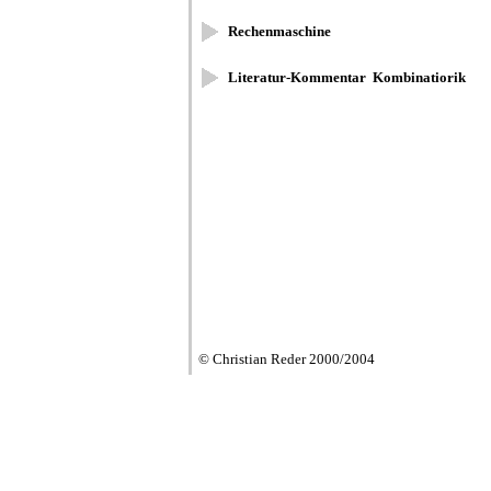
Rechenmaschine
Literatur-Kommentar Kombinatiorik
© Christian Reder 2000/2004