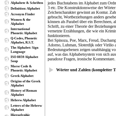
Alphabete & Schriften
jedes Buchstabens im Alphabet zum Ordnun
3 etc. Die Konstruktionsweise der Wörter b
Definition: Alphabet
Zeichencharakter gewinnt an Kontur. Za
Acronym Finder
gebracht, Wortbeziehungen anders geseh
Women & the
können als Parabel über ein Berechnen, al
Alphabet
Schrift, zu einer Theorie der Beziehungen
International
vernetzte Erzählungen, die wie ein Krim
Phonetic Alphabet
funktionieren.
Q-Codes, Phonetic
Bei Spinoza, Poe, Marx, Freud, Duchamp,
Alphabet, R.S.T.
Adorno, Luhman, Sloterdijk oder Virilio 
The Alphabet: Sign
Bedeutungsebenen zeigen unabhängig vo
Language
auf, was das Alphabetsystem von sich aus
ISO 8859 Alphabet
paradoxe Fragen, ironische Kommentare.
Soup
Morse Code &
Wörter und Zahlen (kompletter T
Phonetic Alphabet
Greek Alphabet
Origins of the Greek
Alphabet
History of Roman
Alphabet
Hebrew Alphabet
Letters of the Hebrew
Alphabet
Hieroglyphic