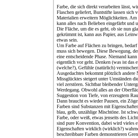
Farbe, die sich direkt verarbeiten lässt, w
Flaschen geliefert, Buntstifte lassen sich
Materialien erweitern Möglichkeiten. Am
kann alles nach Belieben eingefärbt und 
Die Fläche, um die es geht, ob sie nun gla
gekrümmt ist, kann aus Papier, aus Leinw
etwas sein.
Um Farbe auf Flächen zu bringen, bedarf 
muss sich bewegen. Diese Bewegung, der 
eine entscheidende Phase. Niemand kann
eigentlich vor geht. Denken (was ist das 
(welche?), Gefühle (natürlich) vermischen
Ausgedachtes bekommt plötzlich andere
Missglücktes steigert unter Umständen di
viel zerstören. Sichtbar bleibender Unterg
Werdegang. Obwohl alles an der Oberfläche
Suggestion von Tiefe, von erzeugtem Rau
Dann braucht es wieder Pausen, ein Zöge
Farben sind Substanzen mit Eigenschaften
blau, gelb, unzählige Mischtöne. Ist schwa
Farbe, oder weiß, etwas jenseits des Lic
sind pure Konvention, dabei wird vieles er
Eigenschaften wirklich (wirklich?) wahr
beschreibbare Farben demonstrieren Gren