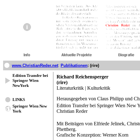
www.ChristianReder.net
:
Publikationen
: (rire)
Edition Transfer bei
Richard Reichensperger
Springer Wien
(rire)
NewYork
Literaturkritik | Kulturkritik
Herausgegeben von Claus Philipp und Chri
LINKS
Edition Transfer bei Springer Wien New 
Springer Wien New
Christian Reder
York
Mit Beiträgen von Elfriede Jelinek, Chri
Phettberg.
Grafische Konzeption: Werner Korn