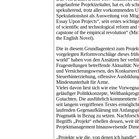
angelaufene Projektzeitalter, hat er, ob sc
spekulierend, trotz aller vorkommenden Un
Spekulationslust als Ausweitung von Mög
Essay Upon Projects“, sein erstes wichtige
of scientific and technological reform and
capstone of the empirical revolution“ (M
the English Novel).
Die in diesem Grundlagentext zum Proje
vorgelegten Reformvorschläge dieses früh
world" haben von den Ansätzen her verblü
Fragestellungen betreffende Aktualität: 
und Versicherungswesen, des Konkursrec
Steuerhinterziehung, offensive Ausbildun
Mindestunterhalt für Arme.
Vieles davon liest sich wie eine Vorwegna
geläufiger Politikkonzepte, Weltbankpro
Gutachten. Die ausführlich kommentierte
seit langem vergriffenen Textes ermöglicht
laufenden Gegenaufklärung mit Anfangsph
Pragmatik in Bezug zu setzen. Nachfors
Begriffs „Projekt“ erhellen dessen, weit ü
Projektmanagement hinausweisende Dime
„Projekte wie die, von denen ich handle“,