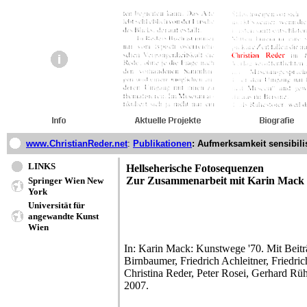
www.ChristianReder.net
:
Publikationen
: Aufmerksamkeit sensibili
LINKS
Hellseherische Fotosequenzen
Zur Zusammenarbeit mit Karin Mack
Springer Wien New
York
Universität für
angewandte Kunst
Wien
In: Karin Mack: Kunstwege '70. Mit Beitr
Birnbaumer, Friedrich Achleitner, Friedri
Christina Reder, Peter Rosei, Gerhard Rü
2007.