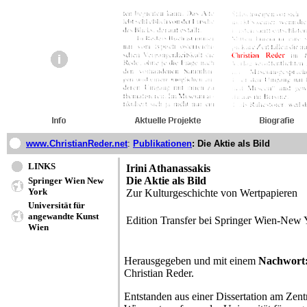
www.ChristianReder.net
:
Publikationen
: Die Aktie als Bild
LINKS
Irini Athanassakis
Die Aktie als Bild
Springer Wien New
York
Zur Kulturgeschichte von Wertpapieren
Universität für
angewandte Kunst
Edition Transfer bei Springer Wien-New
Wien
Herausgegeben und mit einem
Nachwort:
Christian Reder.
Entstanden aus einer Dissertation am Zen