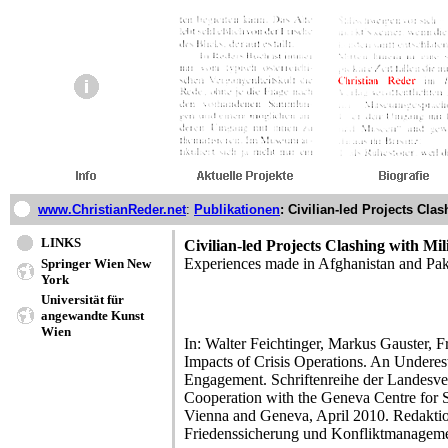
www.ChristianReder.net
:
Publikationen
: Civilian-led Projects Cla
LINKS
Civilian-led Projects Clashing with Mi
Experiences made in Afghanistan and Pak
Springer Wien New
York
Universität für
angewandte Kunst
Wien
In: Walter Feichtinger, Markus Gauster, 
Impacts of Crisis Operations. An Underes
Engagement. Schriftenreihe der Landesve
Cooperation with the Geneva Centre for 
Vienna and Geneva, April 2010. Redaktion:
Friedenssicherung und Konfliktmanagem