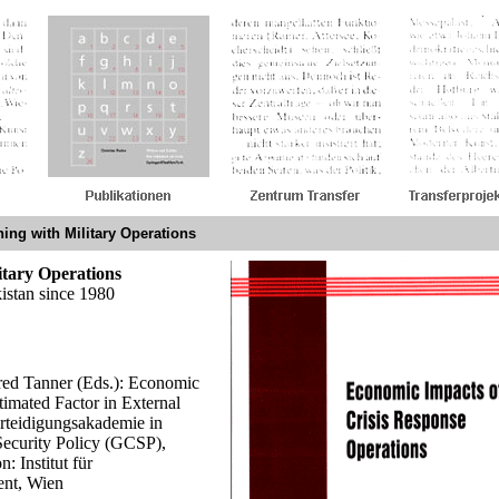
shing with Military Operations
litary Operations
istan since 1980
Fred Tanner (Eds.): Economic
timated Factor in External
rteidigungsakademie in
Security Policy (GCSP),
 Institut für
ent, Wien