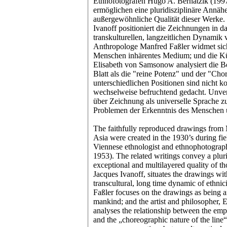
Ethnofotografen Hugo A. Bernatzik (1997
ermöglichen eine pluridisziplinäre Annähe
außergewöhnliche Qualität dieser Werke.
Ivanoff positioniert die Zeichnungen in d
transkulturellen, langzeitlichen Dynamik v
Anthropologe Manfred Faßler widmet sic
Menschen inhärentes Medium; und die Kü
Elisabeth von Samsonow analysiert die 
Blatt als die "reine Potenz" und der "Cho
unterschiedlichen Positionen sind nicht k
wechselweise befruchtend gedacht. Unverm
über Zeichnung als universelle Sprache 
Problemen der Erkenntnis des Menschen
The faithfully reproduced drawings from 
Asia were created in the 1930’s during fi
Viennese ethnologist and ethnophotograp
1953). The related writings convey a pluri
exceptional and multilayered quality of th
Jacques Ivanoff, situates the drawings wit
transcultural, long time dynamic of ethnic
Faßler focuses on the drawings as being 
mankind; and the artist and philosopher,
analyses the relationship between the empt
and the „choreographic nature of the line“