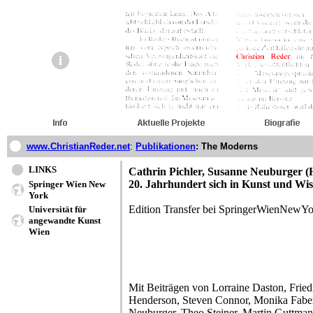
www.ChristianReder.net
:
Publikationen
: The Moderns
LINKS
Cathrin Pichler, Susanne Neuburger (
20. Jahrhundert sich in Kunst und Wis
Springer Wien New
York
Edition Transfer bei SpringerWienNewY
Universität für
angewandte Kunst
Wien
Mit Beiträgen von Lorraine Daston, Fried
Henderson, Steven Connor, Monika Faber
Neuburger, Theo Steiner, Martin Guttmann