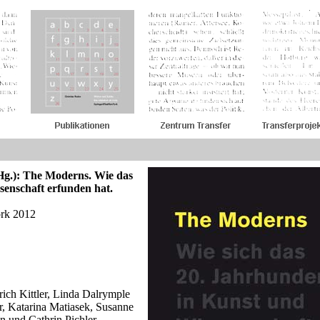
Hg.): The Moderns. Wie das
senschaft erfunden hat.
ork 2012
rich Kittler, Linda Dalrymple
, Katarina Matiasek, Susanne
 und Cathrin Pichler,