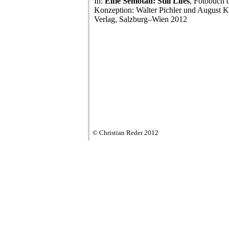
In:
Elfie Semotan: Still Lifes
, Fotobuch 
Konzeption: Walter Pichler und August K
Verlag, Salzburg–Wien 2012
© Christian Reder 2012