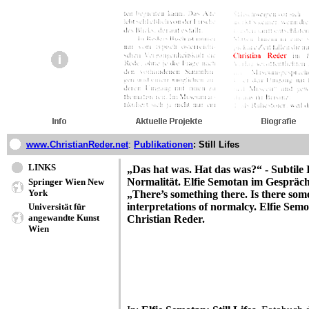
www.ChristianReder.net
:
Publikationen
: Still Lifes
LINKS
„Das hat was. Hat das was?“ - Subtile 
Normalität. Elfie Semotan im Gespräc
Springer Wien New
York
„There’s something there. Is there som
interpretations of normalcy. Elfie Sem
Universität für
angewandte Kunst
Christian Reder.
Wien