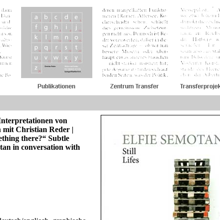
Interpretationen von
h mit Christian
Reder |
ething there?“ Subtle
otan in conversa
tion with