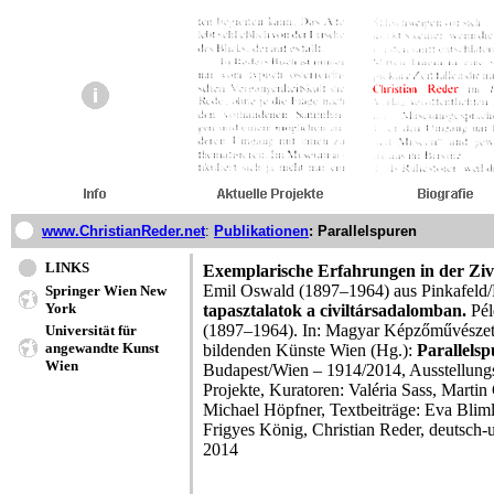
www.ChristianReder.net
:
Publikationen
: Parallelspuren
LINKS
Exemplarische Erfahrungen in der Zivi
Emil Oswald (1897–1964) aus Pinkafeld/
Springer Wien New
York
tapasztalatok a civiltársadalomban.
Pél
(1897–1964). In: Magyar Képzőművészet
Universität für
angewandte Kunst
bildenden Künste Wien (Hg.):
Parallels
Wien
Budapest/Wien – 1914/2014, Ausstellungs
Projekte, Kuratoren: Valéria Sass, Mart
Michael Höpfner, Textbeiträge: Eva Blim
Frigyes König, Christian Reder, deutsch
2014