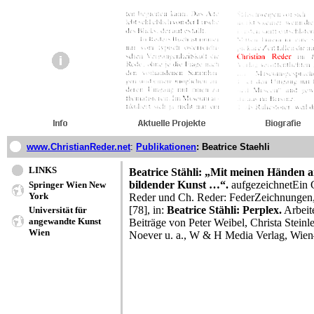
www.ChristianReder.net
:
Publikationen
: Beatrice Staehli
LINKS
Beatrice Stähli: „Mit meinen Händen a
bildender Kunst …“.
aufgezeichnetEin G
Springer Wien New
York
Reder und Ch. Reder: FederZeichnungen,
[78], in:
Beatrice Stähli: Perplex.
Arbeit
Universität für
angewandte Kunst
Beiträge von Peter Weibel, Christa Steinl
Wien
Noever u. a., W & H Media Verlag, Wie