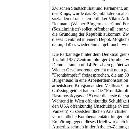
Zwischen Stadtschulrat und Parlament, an
des Rings, wurde das Republikdenkmal auf
sozialdemokratischen Politiker Viktor Adle
Reumann (Wiener Bürgermeister) und Fe
(Sozialminister) sollen offenbar all jene v
die Gründung der Republik zukommt. Zw
dieses Denkmal in einem Depot. Mögliche
daran, daß es wiedereinmal gebraucht wer
Die Parkanlage hinter dem Denkmal grenzt
15. Juli 1927 Zentrum blutiger Unruhen w
Demonstranten und 4 Polizisten getötet w
Wiener Geschworenengericht mit neun ge
"Frontkämpfer" freigesprochen, die am 30.
Burgenland in eine Arbeiterdemonstration
arbeitslosen Kriegsinvaliden Matthias Cma
Grössing getötet hatten. Die "Frontkämpfe
Rasumovskygasse 15) war die erste der sp
Während in Wien offenkundig Schuldige fr
den USA offenkundig Unschuldige (Nico
Vanzetti) zu staatsfeindlichen Anarchiste
vermeintliche Bombenattentäter hingerich
Empörung gegen dieses Urteil war auch in
Austerlitz schrieb in der Arbeiter-Zeitun