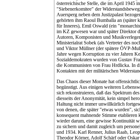
österreichische Stelle, die im April 1945 
"Siebenerkomitee" der Widerstandsbeweg
Auersperg neben dem Justizpalast bezogen 
gehörten ihm Raoul Bumballa an (später ku
für Inneres), Emil Oswald (ein "monarchis
im KZ gewesen war und später Direktor d
Autoren, Komponisten und Musikverleger 
Ministerialrat Sobek (als Vertreter des noc
und Viktor Müllner (der spätere ÖVP-Mult
Jahre wegen Korruption zu vier Jahren Ker
Sozialdemokraten wurden von Gustav Fras
die Kommunisten von Frau Hrdlicka. In d
Kontakten mit der militärischen Widersta
Das Chaos dieser Monate hat offensichtlic
begünstigt. Aus einigen weiteren Lebensw
sich rekonstruieren, daß das Spektrum des
diesseits der Anonymität, kein simpel hero
Haltung nicht immer unwillkürlich fortgeset
von denen, die später "etwas wurden", sic
konsequent mahnende Stimme etablieren k
wieder darum, eine gewisse Kontinuität wi
zu sichern und damit zugleich um persone
und 1934. Karl Renner, Julius Raab, Leo
Theodor Körner, Adolf Schärf oder Oska