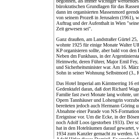
begonnen, als immer wichtiger werdendes
bürokratischen Grundlagen für das Rasse
dann im organisierten Massenmord geendet
von seinem Prozeß in Jerusalem (1961), wi
Auftrag und der Aufenthalt in Wien "seine 
Zeit gewesen sei".
Ganz draußen, am Landstraßer Gürtel 25,
wohnte 1925 für einige Monate Walter Ulbr
KP organisieren sollte, aber bald von de
Neben dm Funkhaus, in der Argentiniersta
Heimwehr, deren Führer, Major Emil Fey, 
und Sicherheitsminister war. Am 16. März
Sohn in seiner Wohnung Selbstmord (3., R
Das Hotel Imperial am Kärntnerring 16 eri
Gedenktafel daran, daß dort Richard Wagn
Familie fast zwei Monate lang wohnte, um
Opern Tannhäuser und Lohengrin vorzube
bereiteten jedoch auch Hermann Göring u
Abnahme einer Parade von NS-Formatio
Ereignisse vor. Um die Ecke, in der Böse
noch Adolf Loos (gestorben 1933). Der s
hat in den Hotelräumen darauf gewartet, v
1934 zum Kanzler gemacht zu werden. Un