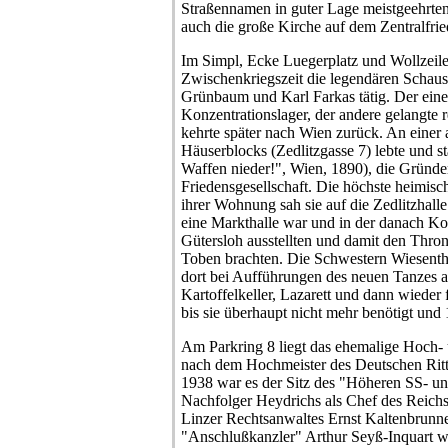
Straßennamen in guter Lage meistgeehrten 
auch die große Kirche auf dem Zentralfrie
Im Simpl, Ecke Luegerplatz und Wollzeile
Zwischenkriegszeit die legendären Schausp
Grünbaum und Karl Farkas tätig. Der eine
Konzentrationslager, der andere gelangte r
kehrte später nach Wien zurück. An einer
Häuserblocks (Zedlitzgasse 7) lebte und s
Waffen nieder!", Wien, 1890), die Gründer
Friedensgesellschaft. Die höchste heimisc
ihrer Wohnung sah sie auf die Zedlitzhalle 
eine Markthalle war und in der danach K
Gütersloh ausstellten und damit den Thro
Toben brachten. Die Schwestern Wiesentha
dort bei Aufführungen des neuen Tanzes au
Kartoffelkeller, Lazarett und dann wieder
bis sie überhaupt nicht mehr benötigt un
Am Parkring 8 liegt das ehemalige Hoch- 
nach dem Hochmeister des Deutschen Ritt
1938 war es der Sitz des "Höheren SS- un
Nachfolger Heydrichs als Chef des Reichs
Linzer Rechtsanwaltes Ernst Kaltenbrunne
"Anschlußkanzler" Arthur Seyß-Inquart wa