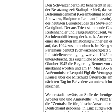
Den Schwarzenbergplatz beherrscht in sei
der Besatzungszeit Stalinplatz hieß, das v
Befreiungsdenkmal (Gesamtleitung Major 
Jakowiew, Skulpturen Leutnant Intazarin).
des heutigen Bürogebäudes des Steyr-Konz
Castiglioni. Der aus Triest stammende Cas
Reifenhändler und Flugzeugproduzent, ver
Sachdemobilisierung der k. u. k. Armee 
einer der größten Inflationsgewinner ein
auf, das 1924 zusammenbrach. Im Krieg w
Parteihaus benutzt (Schwarzenbergplatz 5)
Industriellenvereinigung, war von 1945 bis
untergebracht, das eigentliche Machtzentr
Oktober 1945 die Regierung Renner von 
anerkannt worden und am 14. Mai 1955 h
Außenminister Leopold Figl die Vertragspa
Klausel über die Mitschuld Österreichs a
nächsten Tag im Belvedere zu unterzeichn
streichen.
Weiter stadtauswärts, an Stelle des heut
Arbeiter und und Angestellte" (4., Prinz 
die "Zentralstelle für jüdische Auswander
Deutschland geborene, in Linz aufgewac