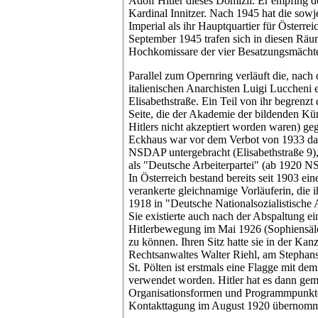
Adolf Hitler dieses Domizil. Er empfing 
Kardinal Innitzer. Nach 1945 hat die sow
Imperial als ihr Hauptquartier für Österr
September 1945 trafen sich in diesen Räu
Hochkomissare der vier Besatzungsmächt
Parallel zum Opernring verläuft die, nac
italienischen Anarchisten Luigi Luccheni
Elisabethstraße. Ein Teil von ihr begrenzt 
Seite, die der Akademie der bildenden Kün
Hitlers nicht akzeptiert worden waren) ge
Eckhaus war vor dem Verbot von 1933 das
NSDAP untergebracht (Elisabethstraße 9)
als "Deutsche Arbeiterpartei" (ab 1920 
In Österreich bestand bereits seit 1903 ei
verankerte gleichnamige Vorläuferin, die
1918 in "Deutsche Nationalsozialistische A
Sie existierte auch nach der Abspaltung ei
Hitlerbewegung im Mai 1926 (Sophiensäle)
zu können. Ihren Sitz hatte sie in der Kanz
Rechtsanwaltes Walter Riehl, am Stephans
St. Pölten ist erstmals eine Flagge mit d
verwendet worden. Hitler hat es dann ge
Organisationsformen und Programmpunkte
Kontakttagung im August 1920 übernom