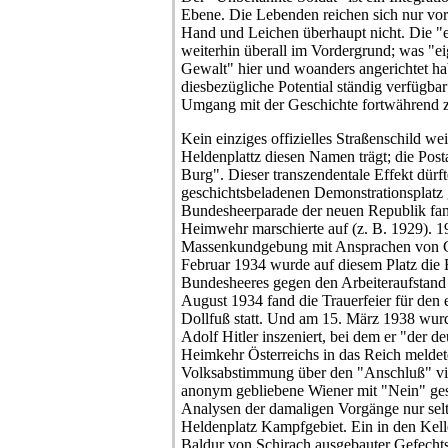
Ebene. Die Lebenden reichen sich nur vo
Hand und Leichen überhaupt nicht. Die "
weiterhin überall im Vordergrund; was "e
Gewalt" hier und woanders angerichtet h
diesbezügliche Potential ständig verfügbar 
Umgang mit der Geschichte fortwährend 
Kein einziges offizielles Straßenschild wei
Heldenplattz diesen Namen trägt; die Post
Burg". Dieser transzendentale Effekt dürft
geschichtsbeladenen Demonstrationsplatz g
Bundesheerparade der neuen Republik fand
Heimwehr marschierte auf (z. B. 1929). 1
Massenkundgebung mit Ansprachen von 
Februar 1934 wurde auf diesem Platz die E
Bundesheeres gegen den Arbeiteraufsta
August 1934 fand die Trauerfeier für den
Dollfuß statt. Und am 15. März 1938 wurde
Adolf Hitler inszeniert, bei dem er "der d
Heimkehr Österreichs in das Reich meldet
Volksabstimmung über den "Anschluß" vi
anonym gebliebene Wiener mit "Nein" ges
Analysen der damaligen Vorgänge nur sel
Heldenplatz Kampfgebiet. Ein in den Kell
Baldur von Schirach ausgebauter Gefechts