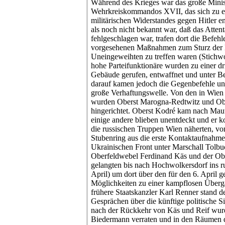
Während des Krieges war das große Minis
Wehrkreiskommandos XVII, das sich zu 
militärischen Widerstandes gegen Hitler e
als noch nicht bekannt war, daß das Attent
fehlgeschlagen war, trafen dort die Befehl
vorgesehenen Maßnahmen zum Sturz der 
Uneingeweihten zu treffen waren (Stichwo
hohe Parteifunktionäre wurden zu einer d
Gebäude gerufen, entwaffnet und unter Be
darauf kamen jedoch die Gegenbefehle und
große Verhaftungswelle. Von den in Wien
wurden Oberst Marogna-Redtwitz und Obe
hingerichtet. Oberst Kodré kam nach Mau
einige andere blieben unentdeckt und er k
die russischen Truppen Wien näherten, v
Stubenring aus die erste Kontaktaufnahme
Ukrainischen Front unter Marschall Tolbuc
Oberfeldwebel Ferdinand Käs und der Obe
gelangten bis nach Hochwolkersdorf ins ru
April) um dort über den für den 6. April 
Möglichkeiten zu einer kampflosen Überga
frühere Staatskanzler Karl Renner stand d
Gesprächen über die künftige politische S
nach der Rückkehr von Käs und Reif wur
Biedermann verraten und in den Räumen