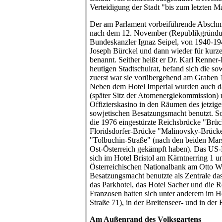
Verteidigung der Stadt "bis zum letzten Ma
Der am Parlament vorbeiführende Abschni
nach dem 12. November (Republikgründu
Bundeskanzler Ignaz Seipel, von 1940-1
Joseph Bürckel und dann wieder für kurze
benannt. Seither heißt er Dr. Karl Renner
heutigen Stadtschulrat, befand sich die s
zuerst war sie vorübergehend am Graben 
Neben dem Hotel Imperial wurden auch d
(später Sitz der Atomenergiekommission) 
Offizierskasino in den Räumen des jetzig
sowjetischen Besatzungsmacht benutzt. So
die 1976 eingestürzte Reichsbrücke "Brüc
Floridsdorfer-Brücke "Malinovsky-Brücke
"Tolbuchin-Straße" (nach den beiden Mars
Ost-Österreich gekämpft haben). Das US-
sich im Hotel Bristol am Kärntnerring 1 
Österreichischen Nationalbank am Otto Wa
Besatzungsmacht benutzte als Zentrale d
das Parkhotel, das Hotel Sacher und die
Franzosen hatten sich unter anderem im H
Straße 71), in der Breitenseer- und in der
Am Außenrand des Volksgartens