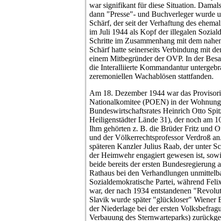
war signifikant für diese Situation. Damal
dann "Presse"- und Buchverleger wurde u
Schärf, der seit der Verhaftung des ehema
im Juli 1944 als Kopf der illegalen Sozial
Schritte im Zusammenhang mit dem nahen 
Schärf hatte seinerseits Verbindung mit d
einem Mitbegründer der OVP. In der Besat
die Interalliierte Kommandantur untergebr
zeremoniellen Wachablösen stattfanden.
Am 18. Dezember 1944 war das Provisoris
Nationalkomitee (POEN) in der Wohnung
Bundeswirtschaftsrates Heinrich Otto Spi
Heiligenstädter Lände 31), der noch am 10
Ihm gehörten z. B. die Brüder Fritz und Ot
und der Völkerrechtsprofessor Verdroß a
späteren Kanzler Julius Raab, der unter S
der Heimwehr engagiert gewesen ist, sowi
beide bereits der ersten Bundesregierung a
Rathaus bei den Verhandlungen unmittelba
Sozialdemokratische Partei, während Feli
war, der nach 1934 entstandenen "Revoluti
Slavik wurde später "glückloser" Wiener 
der Niederlage bei der ersten Volksbefr
Verbauung des Sternwarteparks) zurückgetr