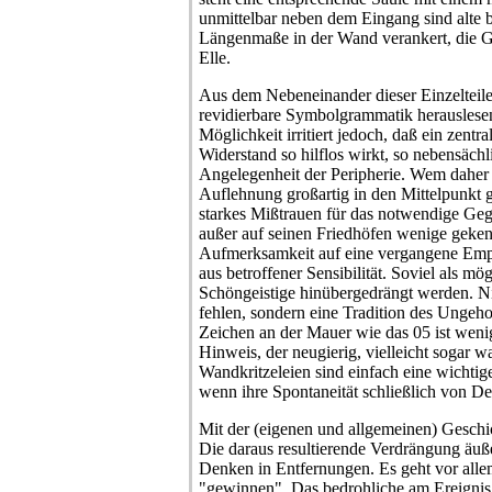
unmittelbar neben dem Eingang sind alte b
Längenmaße in der Wand verankert, die G
Elle.
Aus dem Nebeneinander dieser Einzelteile 
revidierbare Symbolgrammatik herauslesen; 
Möglichkeit irritiert jedoch, daß ein zentr
Widerstand so hilflos wirkt, so nebensächl
Angelegenheit der Peripherie. Wem daher 
Auflehnung großartig in den Mittelpunkt g
starkes Mißtrauen für das notwendige Ge
außer auf seinen Friedhöfen wenige geken
Aufmerksamkeit auf eine vergangene Empö
aus betroffener Sensibilität. Soviel als mö
Schöngeistige hinübergedrängt werden. N
fehlen, sondern eine Tradition des Ungeho
Zeichen an der Mauer wie das 05 ist wenigst
Hinweis, der neugierig, vielleicht sogar
Wandkritzeleien sind einfach eine wichtig
wenn ihre Spontaneität schließlich von D
Mit der (eigenen und allgemeinen) Geschich
Die daraus resultierende Verdrängung äußer
Denken in Entfernungen. Es geht vor all
"gewinnen". Das bedrohliche am Ereignis i