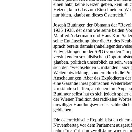
einen habt, keine Kerzen geben, kein Stü
Heizen, kein Glas zum Einschneiden. Wir
nur bitten, glaubt an dieses Österreich."
Joseph Buttinger, der Obmann der "Revolu
1935-1938, der dann wie seine beiden Vor
Manfred Ackermann und Hans Karl Sailer 
seine Enttäuschung über die Art des Neube
sprach bereits damals (naheliegenderweise
Entwicklungen in der SPÖ) von den "im po
versinkenden sozialistischen Opportunisten
glauben, politisch unsterblich zu sein, we
sich den "wechselnden Umständen" anzupa
Weiterentwicklung, sondern durch die Preis
Anschauungen. Aber das Explodieren der 
eine Garantie ihres politischen Weiterlebe
Umstände schaffen, an denen ihre Anpassu
Buttinger selbst hat es sich jedoch später 
der Wiener Tradition des radikalen Wortes 
unwilliger Handlungsweise ist schließlich 
geblieben.
Die österreichische Republik ist an einem 
Novembertag vor dem Parlament ausgeru
nahm "man" ihr für zwölf Jahre wieder ih