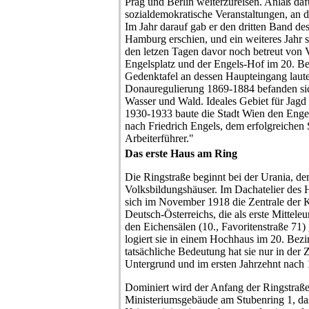
Prag und Berlin weiterzureisen. Anlaß da
sozialdemokratische Veranstaltungen, an d
Im Jahr darauf gab er den dritten Band des
Hamburg erschien, und ein weiteres Jahr sp
den letzen Tagen davor noch betreut von V
Engelsplatz und der Engels-Hof im 20. Bez
Gedenktafel an dessen Haupteingang lautet
Donauregulierung 1869-1884 befanden si
Wasser und Wald. Ideales Gebiet für Jagd 
1930-1933 baute die Stadt Wien den Engel
nach Friedrich Engels, dem erfolgreichen S
Arbeiterführer."
Das erste Haus am Ring
Die Ringstraße beginnt bei der Urania, de
Volksbildungshäuser. Im Dachatelier des 
sich im November 1918 die Zentrale der 
Deutsch-Österreichs, die als erste Mittel
den Eichensälen (10., Favoritenstraße 71
logiert sie in einem Hochhaus im 20. Bezi
tatsächliche Bedeutung hat sie nur in der
Untergrund und im ersten Jahrzehnt nach 
Dominiert wird der Anfang der Ringstraß
Ministeriumsgebäude am Stubenring 1, das