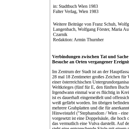
in: Stadtbuch Wien 1983
Falter Verlag, Wien 1983
Weitere Beiträge von Franz Schuh, Wolfg
Langenbach, Wolfgang Förster, Maria Aub
Czarnik
Redaktion: Armin Thurnher
Verbindungen zwischen Tat und Sache
Besuche an Orten vergangener Ereigni
Im Zentrum der Stadt ist an der Hauptfass
28 mal 18 Zentimeter großes Zeichen für 
einer österreichischen Untergrundorganis
Weltkrieges (fünf für E, den fünften Buch
Irgendwann einmal war es flüchtig in Krei
ist es dauerhaft eingemeißelt und offens
weiß gefärbt worden. Im übrigen befinden
mehrere Grabplatten und die für anerkannt
Hinweistafel ("Stephansdom / Wien - eine S
vorgesetzt ist eine Doppelsäule, die hoch o
das vermutlich eine Vulva darstellt. Auf d
steht eine entsprechende Säule mit einem