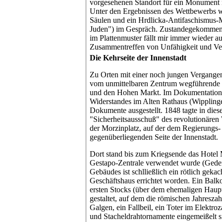
vorgesehenen Standort für ein Monument n
Unter den Ergebnissen des Wettbewerbs w
Säulen und ein Hrdlicka-Antifaschismus
Juden") im Gespräch. Zustandegekommen i
im Plattenmuster fällt mir immer wieder au
Zusammentreffen von Unfähigkeit und Ver
Die Kehrseite der Innenstadt
Zu Orten mit einer noch jungen Vergangenh
vom unmittelbaren Zentrum wegführende 
und den Hohen Markt. Im Dokumentationsa
Widerstandes im Alten Rathaus (Wipplinge
Dokumente ausgestellt. 1848 tagte in die
"Sicherheitsausschuß" des revolutionären 
der Morzinplatz, auf der dem Regierungs- 
gegenüberliegenden Seite der Innenstadt.
Dort stand bis zum Kriegsende das Hotel 
Gestapo-Zentrale verwendet wurde (Geden
Gebäudes ist schlließlich ein rötlich geka
Geschäftshaus errichtet worden. Ein Balko
ersten Stocks (über dem ehemaligen Hauptei
gestaltet, auf dem die römischen Jahresza
Galgen, ein Fallbeil, ein Toter im Elektr
und Stacheldrahtornamente eingemeißelt s