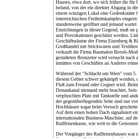
Hauses, etwa dort, wo sich früher die für
befand, von der ein direkter Abgang in die 
einem winzigen Lokal eine Gedenkstätte f
österreichischen Freiheitskampfes eingerich
stundenweise geöffnet und jemand wartet
Einrichtungen in dieser Gegend, muß sie 
und Provokationen geschützt werden. Link
Geschäftsräume der Firma Eisenberg & Rit
Großhandel mit Strickwaren und Textilien 
verkauft die Firma Baumalon Berufs-Mode
gestalteten Bronzetor wird versucht nach a
inmitten von Geschäften an Anderes erinne
Während der "Schlacht um Wien" vom 5. bi
diesem Gebiet schwer gekämpft worden, da
Fluß zum Freund oder Gegner wird. Beim
Donaukanal niemand mehr beachtet. Sein 
verpfuschten Platz mit Tankstelle und an
der gegenüberliegenden Seite sind nur von
Hochhäuser sogar beim Versuch gescheitert
Auf dem einen hohen Dach signalisiert e
internationalen Business-Maschine, auf de
Raiffeisenkasse, wie weit es die Genossens
Der Vorgänger des Raiffeisenhauses war d