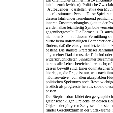
Ein öffentliches Erinnern ist zwangsläufi
lnhalte zurückwirken). Politische Zweck
"Aufbauendes" darstellen, etwa den Mytho
einer bestimmten Person. Diese Spielart ei
diesem Jahrhundert zunehmend peinlich 
inneren Zusammenhanglosigkeit in der Polit
werden allzu leichtfertig Symbole vermeint
gegenübergestellt. Die Formen, z. B. auc
nicht den Sinn, auf dessen Vermittlung si
dürfte beim unfreiwilligen Betrachter der
fördern, daß die einzige und letzte kleine 
besteht. Die stärkste Kraft dieses Jahrhund
allgemeiner Dadaismus, der lächelnd oder 
widersprüchlichsten Sinnsplitter zusamme
bereits alle Lebensbereiche durchzieht; of
dessen bewußt sind. Einer dogmatischen Sin
überlegen, die Frage ist nur, was nach ih
"Konservative" von allen akzeptablen Fl
politischen Spektrums noch Reste wichtige
letztlich als progressiv heraus, sobald di
passen.
Der Stephansdom bildet den geographisc
g!eichschenkligen Dreiecks, an dessen Eck
Objekte der jüngeren Zeitgeschichte stehe
runder Geschützturm in der Stiftskaserne,