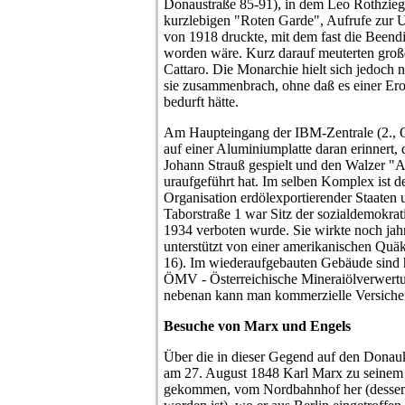
Donaustraße 85-91), in dem Leo Rothziege
kurzlebigen "Roten Garde", Aufrufe zur U
von 1918 druckte, mit dem fast die Been
worden wäre. Kurz darauf meuterten große
Cattaro. Die Monarchie hielt sich jedoch
sie zusammenbrach, ohne daß es einer Er
bedurft hätte.
Am Haupteingang der IBM-Zentrale (2., 
auf einer Aluminiumplatte daran erinnert, 
Johann Strauß gespielt und den Walzer "
uraufgeführt hat. Im selben Komplex ist d
Organisation erdölexportierender Staaten
Taborstraße 1 war Sitz der sozialdemokrati
1934 verboten wurde. Sie wirkte noch jahrel
unterstützt von einer amerikanischen Quäk
16). Im wiederaufgebauten Gebäude sind h
ÖMV - Österreichische Mineraiölverwert
nebenan kann man kommerzielle Versiche
Besuche von Marx und Engels
Über die in dieser Gegend auf den Donauka
am 27. August 1848 Karl Marx zu seinem
gekommen, vom Nordbahnhof her (dessen