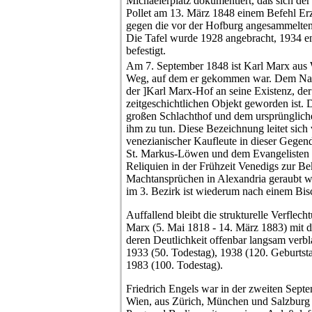
Michaelerplatz dokumentiert, daß sich de
Pollet am 13. März 1848 einem Befehl Erz
gegen die vor der Hofburg angesammelte
Die Tafel wurde 1928 angebracht, 1934 e
befestigt.
Am 7. September 1848 ist Karl Marx aus 
Weg, auf dem er gekommen war. Dem Nam
der ]Karl Marx-Hof an seine Existenz, der 
zeitgeschichtlichen Objekt geworden ist. 
großen Schlachthof und dem ursprüngliche
ihm zu tun. Diese Bezeichnung leitet sich
venezianischer Kaufleute in dieser Gege
St. Markus-Löwen und dem Evangelisten 
Reliquien in der Frühzeit Venedigs zur Be
Machtansprüchen in Alexandria geraubt 
im 3. Bezirk ist wiederum nach einem Bi
Auffallend bleibt die strukturelle Verflec
Marx (5. Mai 1818 - 14. März 1883) mit d
deren Deutlichkeit offenbar langsam verbl
1933 (50. Todestag), 1938 (120. Geburtsta
1983 (100. Todestag).
Friedrich Engels war in der zweiten Sept
Wien, aus Zürich, München und Salzburg