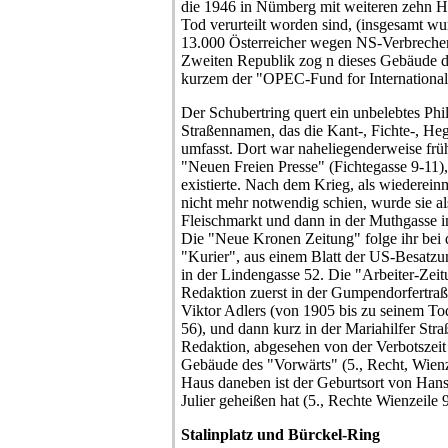
die 1946 in Nümberg mit weiteren zehn H
Tod verurteilt worden sind, (insgesamt w
13.000 Österreicher wegen NS-Verbrechen
Zweiten Republik zog n dieses Gebäude di
kurzem der "OPEC-Fund for Internationa
Der Schubertring quert ein unbelebtes Phi
Straßennamen, das die Kant-, Fichte-, Heg
umfasst. Dort war naheliegenderweise frü
"Neuen Freien Presse" (Fichtegasse 9-11)
existierte. Nach dem Krieg, als wiederein
nicht mehr notwendig schien, wurde sie al
Fleischmarkt und dann in der Muthgasse 
Die "Neue Kronen Zeitung" folge ihr bei 
"Kurier", aus einem Blatt der US-Besatzu
in der Lindengasse 52. Die "Arbeiter-Zeitu
Redaktion zuerst in der Gumpendorfertra
Viktor Adlers (von 1905 bis zu seinem T
56), und dann kurz in der Mariahilfer Straß
Redaktion, abgesehen von der Verbotszei
Gebäude des "Vorwärts" (5., Recht, Wienz
Haus daneben ist der Geburtsort von Hans 
Julier geheißen hat (5., Rechte Wienzeile 
Stalinplatz und Bürckel-Ring