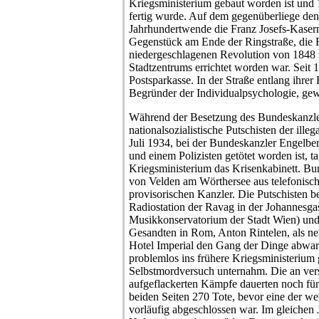
Kriegsministerium gebaut worden ist und 
fertig wurde. Auf dem gegenüberliege den 
Jahrhundertwende die Franz Josefs-Kasern
Gegenstück am Ende der Ringstraße, die 
niedergeschlagenen Revolution von 1848 
Stadtzentrums errichtet worden war. Seit 
Postsparkasse. In der Straße entlang ihrer 
Begründer der Individualpsychologie, ge
Während der Besetzung des Bundeskanzle
nationalsozialistische Putschisten der ill
Juli 1934, bei der Bundeskanzler Engelber
und einem Polizisten getötet worden ist, t
Kriegsministerium das Krisenkabinett. Bun
von Velden am Wörthersee aus telefonisc
provisorischen Kanzler. Die Putschisten be
Radiostation der Ravag in der Johannesga
Musikkonservatorium der Stadt Wien) und
Gesandten in Rom, Anton Rintelen, als ne
Hotel Imperial den Gang der Dinge abwart
problemlos ins frühere Kriegsministerium 
Selbstmordversuch unternahm. Die an ver
aufgeflackerten Kämpfe dauerten noch fün
beiden Seiten 270 Tote, bevor eine der w
vorläufig abgeschlossen war. Im gleichen