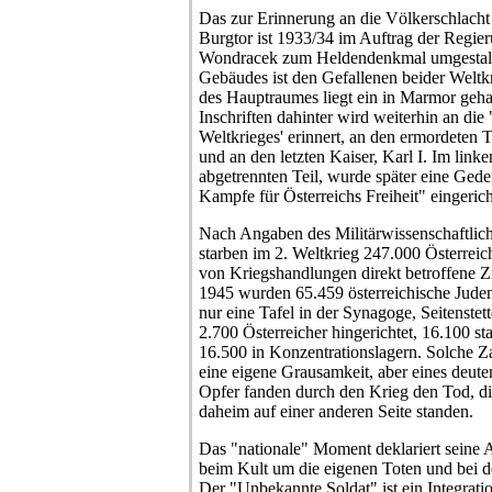
Das zur Erinnerung an die Völkerschlacht 
Burgtor ist 1933/34 im Auftrag der Regie
Wondracek zum Heldendenkmal umgestalte
Gebäudes ist den Gefallenen beider Weltk
des Hauptraumes liegt ein in Marmor gehau
Inschriften dahinter wird weiterhin an die 
Weltkrieges' erinnert, an den ermordeten 
und an den letzten Kaiser, Karl I. Im link
abgetrennten Teil, wurde später eine Gede
Kampfe für Österreichs Freiheit" eingerich
Nach Angaben des Militärwissenschaftlich
starben im 2. Weltkrieg 247.000 Österreic
von Kriegshandlungen direkt betroffene Z
1945 wurden 65.459 österreichische Juden
nur eine Tafel in der Synagoge, Seitenstet
2.700 Österreicher hingerichtet, 16.100 s
16.500 in Konzentrationslagern. Solche Z
eine eigene Grausamkeit, aber eines deuten
Opfer fanden durch den Krieg den Tod, di
daheim auf einer anderen Seite standen.
Das "nationale" Moment deklariert seine
beim Kult um die eigenen Toten und bei 
Der "Unbekannte Soldat" ist ein Integratio