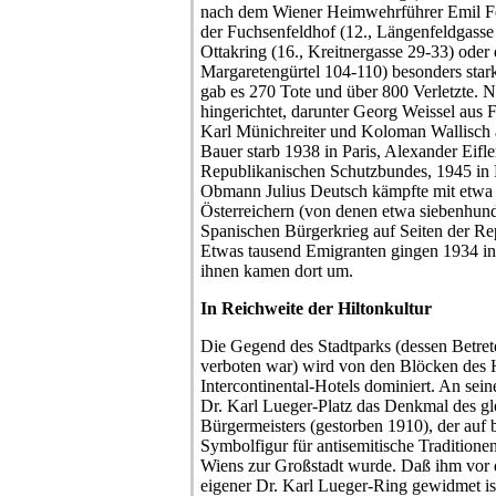
nach dem Wiener Heimwehrführer Emil Fey
der Fuchsenfeldhof (12., Längenfeldgasse
Ottakring (16., Kreitnergasse 29-33) oder
Margaretengürtel 104-110) besonders star
gab es 270 Tote und über 800 Verletzte. 
hingerichtet, darunter Georg Weissel aus F
Karl Münichreiter und Koloman Wallisch 
Bauer starb 1938 in Paris, Alexander Eifler
Republikanischen Schutzbundes, 1945 in
Obmann Julius Deutsch kämpfte mit etwa
Österreichern (von denen etwa siebenhund
Spanischen Bürgerkrieg auf Seiten der Re
Etwas tausend Emigranten gingen 1934 in
ihnen kamen dort um.
In Reichweite der Hiltonkultur
Die Gegend des Stadtparks (dessen Betret
verboten war) wird von den Blöcken des H
Intercontinental-Hotels dominiert. An sei
Dr. Karl Lueger-Platz das Denkmal des gl
Bürgermeisters (gestorben 1910), der auf b
Symbolfigur für antisemitische Traditione
Wiens zur Großstadt wurde. Daß ihm vor d
eigener Dr. Karl Lueger-Ring gewidmet is