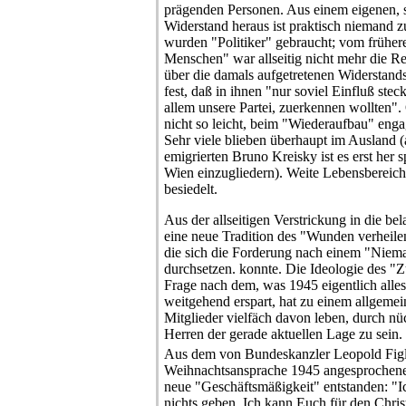
prägenden Personen. Aus einem eigenen, s
Widerstand heraus ist praktisch niemand z
wurden "Politiker" gebraucht; vom frühe
Menschen" war allseitig nicht mehr die Re
über die damals aufgetretenen Widerstan
fest, daß in ihnen "nur soviel Einfluß steck
allem unsere Partei, zuerkennen wollten"
nicht so leicht, beim "Wiederaufbau" enga
Sehr viele blieben überhaupt im Ausland
emigrierten Bruno Kreisky ist es erst her 
Wien einzugliedern). Weite Lebensbereich
besiedelt.
Aus der allseitigen Verstrickung in die be
eine neue Tradition des "Wunden verheile
die sich die Forderung nach einem "Niemal
durchsetzen. konnte. Die Ideologie des "
Frage nach dem, was 1945 eigentlich alle
weitgehend erspart, hat zu einem allgemei
Mitglieder vielfäch davon leben, durch n
Herren der gerade aktuellen Lage zu sein.
Aus dem von Bundeskanzler Leopold Figl 
Weihnachtsansprache 1945 angesprochenen
neue "Geschäftsmäßigkeit" entstanden: "
nichts geben. Ich kann Euch für den Chri