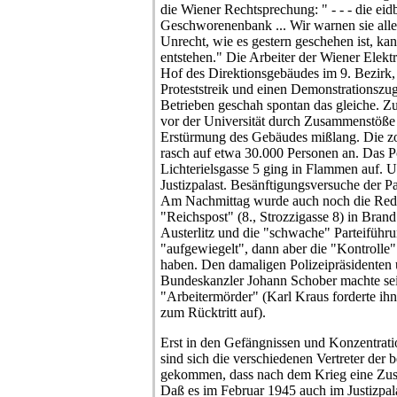
die Wiener Rechtsprechung: " - - - die eid
Geschworenenbank ... Wir warnen sie alle
Unrecht, wie es gestern geschehen ist, ka
entstehen." Die Arbeiter der Wiener Elekt
Hof des Direktionsgebäudes im 9. Bezirk,
Proteststreik und einen Demonstrationszug
Betrieben geschah spontan das gleiche. Z
vor der Universität durch Zusammenstöße 
Erstürmung des Gebäudes mißlang. Die 
rasch auf etwa 30.000 Personen an. Das 
Lichterielsgasse 5 ging in Flammen auf. U
Justizpalast. Besänftigungsversuche der Pa
Am Nachmittag wurde auch noch die Redak
"Reichspost" (8., Strozzigasse 8) in Bran
Austerlitz und die "schwache" Parteiführu
"aufgewiegelt", dann aber die "Kontrolle"
haben. Den damaligen Polizeipräsidenten
Bundeskanzler Johann Schober machte se
"Arbeitermörder" (Karl Kraus forderte ihn
zum Rücktritt auf).
Erst in den Gefängnissen und Konzentrati
sind sich die verschiedenen Vertreter der
gekommen, dass nach dem Krieg eine Zus
Daß es im Februar 1945 auch im Justizpal