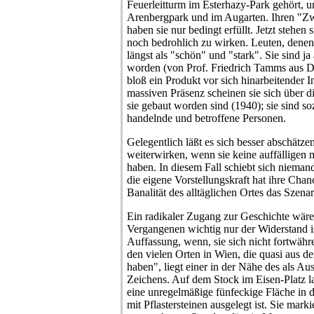
Feuerleitturm im Esterhazy-Park gehört, 
Arenbergpark und im Augarten. Ihren "Z
haben sie nur bedingt erfüllt. Jetzt stehen
noch bedrohlich zu wirken. Leuten, denen 
längst als "schön" und "stark". Sie sind ja
worden (von Prof. Friedrich Tamms aus Dü
bloß ein Produkt vor sich hinarbeitender In
massiven Präsenz scheinen sie sich über d
sie gebaut worden sind (1940); sie sind 
handelnde und betroffene Personen.
Gelegentlich läßt es sich besser abschätze
weiterwirken, wenn sie keine auffälligen m
haben. In diesem Fall schiebt sich niema
die eigene Vorstellungskraft hat ihre Chan
Banalität des alltäglichen Ortes das Szenar
Ein radikaler Zugang zur Geschichte wäre
Vergangenen wichtig nur der Widerstand is
Auffassung, wenn, sie sich nicht fortwähr
den vielen Orten in Wien, die quasi aus d
haben", liegt einer in der Nähe des als A
Zeichens. Auf dem Stock im Eisen-Platz la
eine unregelmäßige fünfeckige Fläche in d
mit Pflastersteinen ausgelegt ist. Sie mark