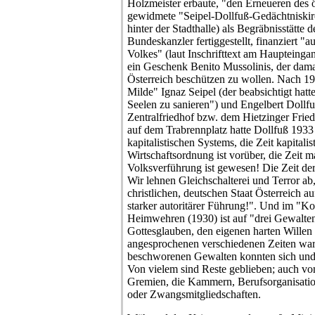
Holzmeister erbaute, "den Erneueren des ö
gewidmete "Seipel-Dollfuß-Gedächtniskirc
hinter der Stadthalle) als Begräbnisstätte d
Bundeskanzler fertiggestellt, finanziert 
Volkes" (laut Inschrifttext am Haupteing
ein Geschenk Benito Mussolinis, der damals
Österreich beschützen zu wollen. Nach 193
Milde" Ignaz Seipel (der beabsichtigt hat
Seelen zu sanieren") und Engelbert Dollf
Zentralfriedhof bzw. dem Hietzinger Frie
auf dem Trabrennplatz hatte Dollfuß 1933 
kapitalistischen Systems, die Zeit kapitalist
Wirtschaftsordnung ist vorüber, die Zeit ma
Volksverführung ist gewesen! Die Zeit der 
Wir lehnen Gleichschalterei und Terror ab
christlichen, deutschen Staat Österreich a
starker autoritärer Führung!". Und im "K
Heimwehren (1930) ist auf "drei Gewalte
Gottesglauben, den eigenen harten Willen
angesprochenen verschiedenen Zeiten war
beschworenen Gewalten konnten sich und
Von vielem sind Reste geblieben; auch vo
Gremien, die Kammern, Berufsorganisation
oder Zwangsmitgliedschaften.