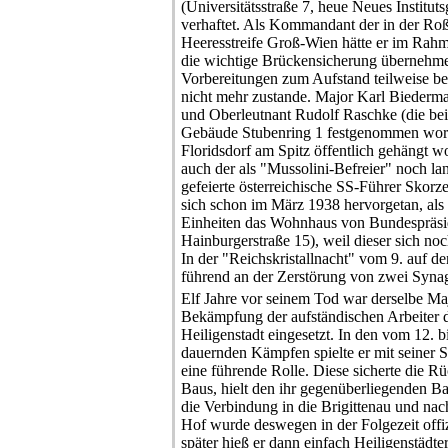
(Universitätsstraße 7, heue Neues Institut
verhaftet. Als Kommandant der in der Roß
Heeresstreife Groß-Wien hätte er im Rah
die wichtige Brückensicherung übernehmen
Vorbereitungen zum Aufstand teilweise 
nicht mehr zustande. Major Karl Bieder
und Oberleutnant Rudolf Raschke (die bei
Gebäude Stubenring 1 festgenommen word
Floridsdorf am Spitz öffentlich gehängt 
auch der als "Mussolini-Befreier" noch l
gefeierte österreichische SS-Führer Skorz
sich schon im März 1938 hervorgetan, als e
Einheiten das Wohnhaus von Bundespräside
Hainburgerstraße 15), weil dieser sich n
In der "Reichskristallnacht" vom 9. auf 
führend an der Zerstörung von zwei Synago
Elf Jahre vor seinem Tod war derselbe Ma
Bekämpfung der aufständischen Arbeiter 
Heiligenstadt eingesetzt. In den vom 12. 
dauernden Kämpfen spielte er mit seiner S
eine führende Rolle. Diese sicherte die Rü
Baus, hielt den ihr gegenüberliegenden Ba
die Verbindung in die Brigittenau und nac
Hof wurde deswegen in der Folgezeit offi
später hieß er dann einfach Heiligenstädt