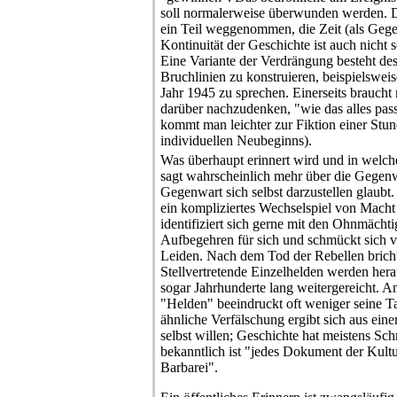
soll normalerweise überwunden werden. D
ein Teil weggenommen, die Zeit (als Geg
Kontinuität der Geschichte ist auch nicht 
Eine Variante der Verdrängung besteht des
Bruchlinien zu konstruieren, beispielsw
Jahr 1945 zu sprechen. Einerseits braucht
darüber nachzudenken, "wie das alles pass
kommt man leichter zur Fiktion einer Stun
individuellen Neubeginns).
Was überhaupt erinnert wird und in welch
sagt wahrscheinlich mehr über die Gegenwa
Gegenwart sich selbst darzustellen glaubt. 
ein kompliziertes Wechselspiel von Mac
identifiziert sich gerne mit den Ohnmächti
Aufbegehren für sich und schmückt sich vi
Leiden. Nach dem Tod der Rebellen bricht 
Stellvertretende Einzelhelden werden hera
sogar Jahrhunderte lang weitergereicht. A
"Helden" beeindruckt oft weniger seine Ta
ähnliche Verfälschung ergibt sich aus eine
selbst willen; Geschichte hat meistens Sc
bekanntlich ist "jedes Dokument der Kult
Barbarei".