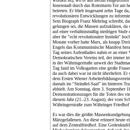
worden ist), wo er aus Berlin eingetroffen
Innenstadt durch das Rotenturm-Tor am h
betreten. Er blieb insgesamt zehn Tage da,
revolutionären Entwicklungen zu informie
Sein Biograph Franz Mehring schreibt, da
gelungen sei, die Massen aufzuklären, da 
auf einer verhältnismäßig niedrigen Stufe
aber ihr "echt revolutionärer Instinkt" ho
Monate vorher hatte Marx, als knapp Drei
Engels das Kommunistische Manifest hera
Tag seines Aufenthaltes nahm er an eine
Demokratischen Vereins teil, der immer 
in der Währingertraße unweit der Stadtm
Tag fand im Volksgarten eine große Frau
da auch dabei war ist nicht überliefert. E
dem Ersten Wiener Arbeiterbildungsverein
damals im "Sträußel-Saal" im hinteren Trak
abhielt. Am Sonntag, dem 3. September 1
Demonstrationszuges für die Toten des vi
diesem Jahr (21.-23. August), der vom Sch
Währingerstraße zum Währinger Friedhof 
Es war dies die größte Massenkundgebung s
Märzgefallenen. An diese erinnert heute e
auf dem Zentralfriedhof. Eine Gedenktaf