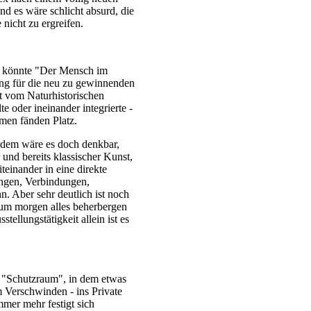
d es wäre schlicht absurd, die
nicht zu ergreifen.
ee könnte "Der Mensch im
ng für die neu zu gewinnenden
t vom Naturhistorischen
 oder ineinander integrierte -
en fänden Platz.
zdem wäre es doch denkbar,
und bereits klassischer Kunst,
einander in eine direkte
ngen, Verbindungen,
 Aber sehr deutlich ist noch
eum morgen alles beherbergen
sstellungstätigkeit allein ist es
n "Schutzraum", in dem etwas
m Verschwinden - ins Private
mmer mehr festigt sich