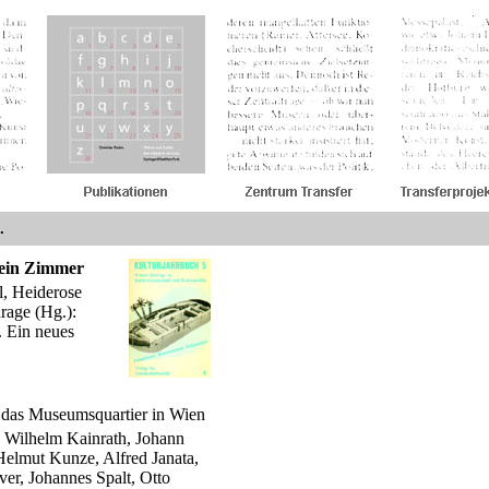
.
 ein Zimmer
dl, Heiderose
rage (Hg.):
. Ein neues
 das Museumsquartier in Wien
 Wilhelm Kainrath, Johann
elmut Kunze, Alfred Janata,
ver, Johannes Spalt, Otto