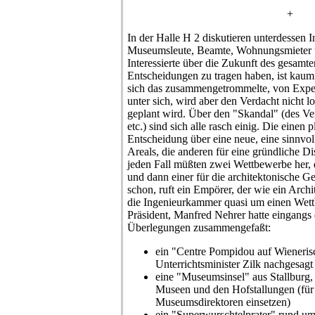
+
In der Halle H 2 diskutieren unterdessen I
Museumsleute, Beamte, Wohnungsmieter un
Interessierte über die Zukunft des gesam
Entscheidungen zu tragen haben, ist kaum e
sich das zusammengetrommelte, von Exper
unter sich, wird aber den Verdacht nicht l
geplant wird. Über den "Skandal" (des Ver
etc.) sind sich alle rasch einig. Die einen 
Entscheidung über eine neue, eine sinnvoll
Areals, die anderen für eine gründliche Di
jeden Fall müßten zwei Wettbewerbe her, 
und dann einer für die architektonische Ge
schon, ruft ein Empörer, der wie ein Archit
die Ingenieurkammer quasi um einen Wet
Präsident, Manfred Nehrer hatte eingangs 
Überlegungen zusammengefaßt:
ein "Centre Pompidou auf Wieneris
Unterrichtsminister Zilk nachgesagt
eine "Museumsinsel" aus Stallburg,
Museen und den Hofstallungen (für d
Museumsdirektoren einsetzen)
ein "Superwurschtelprater" rund u