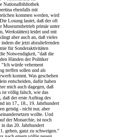
e Nationalbibliothek
ertina ebenfalls mit
prüchen kommen werden, wird
Die Losung lautet, daß der oft
er Museumsbetrieb primär unter
, Werkstätten) leidet und mit
lingt aber auch an, daß vieles
, indem die jetzt abzuliefernden
ie für Sonderaktivitäten
 die Notwendigkeit, "daß die
den Händen der Politiker
rt: "Ich würde vehement
g treffen sollen und als
ttbewerb kommt. Was geschehen
lein entscheiden, dafür haben
ehre mich auch dagegen, daß
ist völlig falsch, wie das
, daß der erste Auftrag des
 im 17., 18., 19. Jahrhundert
n geistig - nicht nur, aber
seinandersetzen wollte. Und
uf der Monarchie, ist noch
l in das 20. Jahrhundert
21. gehen, ganz zu schweigen."
 nach einem völlig neuen