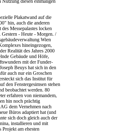
n Nutzung diesen einmaligen
ezielle Plakatwand auf die
00" hin, auch die anderen
kt des Messepalastes locken
. Gestern - Heute - Morgen. /
esgebäudeverwaltung Wien
es Komplexes hineingezogen,
 der Realität des Jahres 2000
kelnde Gebäude und Höfe,
aftswunders mit der Funder-
. Joseph Beuys hat sich in den
afür auch nur ein Groschen
teckt sich das Institut für
uf den Fenstergesimsen stehen
nd beobachtet werden. 80
eter erfahren von niemandem,
en hin noch prächtig
sse AG dem Vernehmen nach
eue Büros adaptiert hat (und
önnte sich doch gleich auch der
ina, installieren und mit
s Projekt am ehesten