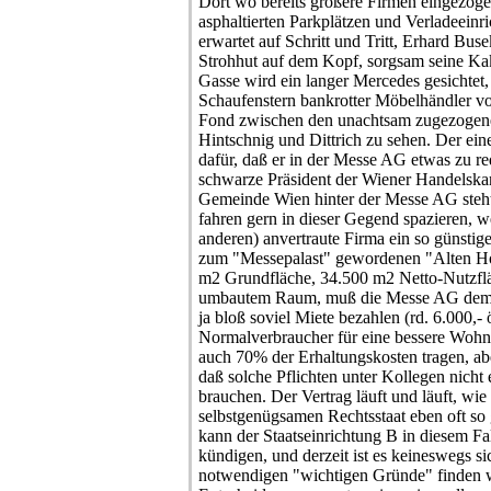
Dort wo bereits größere Firmen eingezoge
asphaltierten Parkplätzen und Verladeeinr
erwartet auf Schritt und Tritt, Erhard Bu
Strohhut auf dem Kopf, sorgsam seine Kak
Gasse wird ein langer Mercedes gesichtet,
Schaufenstern bankrotter Möbelhändler vor
Fond zwischen den unachtsam zugezogen
Hintschnig und Dittrich zu sehen. Der eine
dafür, daß er in der Messe AG etwas zu red
schwarze Präsident der Wiener Handelska
Gemeinde Wien hinter der Messe AG steht,
fahren gern in dieser Gegend spazieren, we
anderen) anvertraute Firma ein so günstiger
zum "Messepalast" gewordenen "Alten Hof
m2 Grundfläche, 34.500 m2 Netto-Nutzfl
umbautem Raum, muß die Messe AG dem 
ja bloß soviel Miete bezahlen (rd. 6.000,- 
Normalverbraucher für eine bessere Wohn
auch 70% der Erhaltungskosten tragen, ab
daß solche Pflichten unter Kollegen nich
brauchen. Der Vertrag läuft und läuft, wie
selbstgenügsamen Rechtsstaat eben oft so 
kann der Staatseinrichtung B in diesem Fa
kündigen, und derzeit ist es keineswegs sic
notwendigen "wichtigen Gründe" finden we