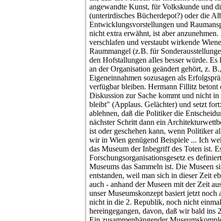
angewandte Kunst, für Volkskunde und di
(unterirdisches Bücherdepot?) oder die Alb
Entwicklungsvorstellungen und Raumans
nicht extra erwähnt, ist aber anzunehmen. 
verschlafen und verstaubt wirkende Wien
Raummangel (z.B. für Sonderausstellungen
den Hofstallungen aIles besser würde. Es k
an der Organisation geändert gehört, z. B.
Eigeneinnahmen sozusagen als Erfolgspräm
verfügbar bleiben. Hermann Fillitz betont
Diskussion zur Sache kommt und nicht in 
bleibt" (Applaus. Gelächter) und setzt fo
ablehnen, daß die Politiker die Entscheidun
nächster Schritt dann ein Architekturwe
ist oder geschehen kann, wenn Politiker al
wir in Wien genügend Beispiele ... Ich w
das Museum der Inbegriff des Toten ist. Es 
Forschungsorganisationsgesetz es definiert
Museums das Sammeln ist. Die Museen sind
entstanden, weil man sich in dieser Zeit ebe
auch - anhand der Museen mit der Zeit au
unser Museumskonzept basiert jetzt noch a
nicht in die 2. Republik, noch nicht einma
hereingegangen, davon, daß wir bald ins 
Ein zusammenhängender Museumskomplex