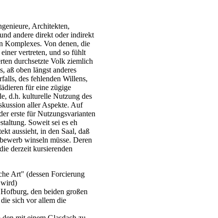
ngenieure, Architekten,
d andere direkt oder indirekt
ten Komplexes. Von denen, die
iner vertreten, und so fühlt
ten durchsetzte Volk ziemlich
os, aß oben längst anderes
falls, des fehlenden Willens,
plädieren für eine zügige
e, d.h. kulturelle Nutzung des
skussion aller Aspekte. Auf
der erste für Nutzungsvarianten
staltung. Soweit sei es eh
ekt aussieht, in den Saal, daß
tbewerb winseln müsse. Deren
die derzeit kursierenden
che Art" (dessen Forcierung
 wird)
 Hofburg, den beiden großen
ie sich vor allem die
m den mit einem Glasdach zu