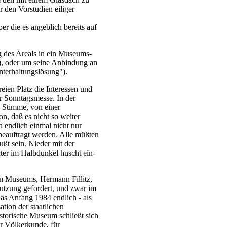
 den Vorstudien eiliger
er die es angeblich bereits auf
g des Areals in ein Museums-
), oder um seine Anbindung an
terhaltungslösung").
reien Platz die Interessen und
er Sonntagsmesse. In der
 Stimme, von einer
n, daß es nicht so weiter
 endlich einmal nicht nur
beauftragt werden. Alle müßten
ußt sein. Nieder mit der
ter im Halbdunkel huscht ein-
en Museums, Hermann Fillitz,
utzung gefordert, und zwar im
 Anfang 1984 endlich - als
tion der staatlichen
storische Museum schließt sich
r Völkerkunde, für