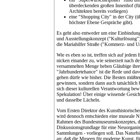
überdeckenden großen Innenhof (für
Architekten bereits vorliegen)
eine "Shopping City" in der City (üb
höchster Ebene Gespräche gibt).
Es geht also entweder um eine Einbindun
und Ausstellungskonzept ("Kulturlösung"
die Mariahilfer Straße ("Kommerz- und Un
Wie es eben so ist, treffen sich auf jedem f
nicken einander zu, wie seinerzeit nach d
versammelten Menge heben Gläubige ihre
"Jahrhundertehance" ist die Rede und davo
gehen dürfe wie bisher. Die Besten müßten
gewinnen, sondern dann auch tatsächlich 
sich dieser kulturellen Verantwortung bew
Spekulation! Über einige wissende Gesich
und dasselbe Lächeln.
Vom Ersten Direktor des Kunsthistorisch
wird dennoch entschieden eine museale N
Rahmen des Bundesmuseumskonzeptes, das
Diskussionsgrundlage für eine Neuorganisa
Sammlungen - vorliegen soll. Das Naturhi
an; daß die Museen für moderne Kunst, fü