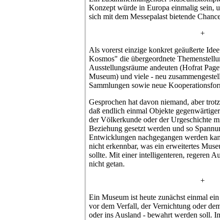
Konzept würde in Europa einmalig sein, un
sich mit dem Messepalast bietende Chance 
+
Als vorerst einzige konkret geäußerte Id
Kosmos" die übergeordnete Themenstellu
Ausstellungsräume andeuten (Hofrat Page
Museum) und viele - neu zusammengestellte
Sammlungen sowie neue Kooperationsform
Gesprochen hat davon niemand, aber trot
daß endlich einmal Objekte gegenwärtiger 
der Völkerkunde oder der Urgeschichte mit
Beziehung gesetzt werden und so Spannu
Entwicklungen nachgegangen werden kann.
nicht erkennbar, was ein erweitertes Mus
sollte. Mit einer intelligenteren, regeren Au
nicht getan.
+
Ein Museum ist heute zunächst einmal ei
vor dem Verfall, der Vernichtung oder de
oder ins Ausland - bewahrt werden soll. I