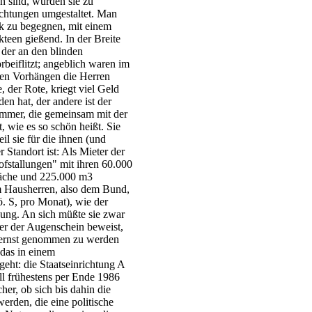
n sind, wurden sie zu
ichtungen umgestaltet. Man
sek zu begegnen, mit einem
teen gießend. In der Breite
 der an den blinden
beiflitzt; angeblich waren im
en Vorhängen die Herren
, der Rote, kriegt viel Geld
en hat, der andere ist der
mmer, die gemeinsam mit der
 wie es so schön heißt. Sie
il sie für die ihnen (und
 Standort ist: Als Mieter der
stallungen" mit ihren 60.000
äche und 225.000 m3
Hausherren, also dem Bund,
ö. S, pro Monat), wie der
ung. An sich müßte sie zwar
er der Augenschein beweist,
t ernst genommen zu werden
 das in einem
geht: die Staatseinrichtung A
ll frühestens per Ende 1986
her, ob sich bis dahin die
rden, die eine politische