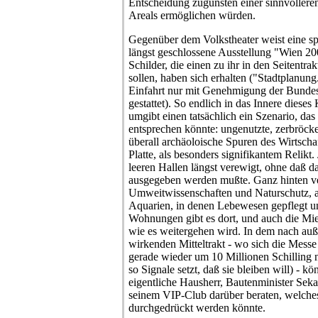
Entscheidung zugunsten einer sinnvollere
Areals ermöglichen würden.
Gegenüber dem Volkstheater weist eine sp
längst geschlossene Ausstellung "Wien 20
Schilder, die einen zu ihr in den Seitentra
sollen, haben sich erhalten ("Stadtplanung
Einfahrt nur mit Genehmigung der Bund
gestattet). So endlich in das Innere dies
umgibt einen tatsächlich ein Szenario, das
entsprechen könnte: ungenutzte, zerbröc
überall archäoloische Spuren des Wirtsch
Platte, als besonders signifikantem Relikt
leeren Hallen längst verewigt, ohne daß d
ausgegeben werden mußte. Ganz hinten vers
Umweitwissenschaften und Naturschutz, a
Aquarien, in denen Lebewesen gepflegt u
Wohnungen gibt es dort, und auch die Mi
wie es weitergehen wird. In dem nach auß
wirkenden Mitteltrakt - wo sich die Me
gerade wieder um 10 Millionen Schilling n
so Signale setzt, daß sie bleiben will) - k
eigentliche Hausherr, Bautenminister Sekan
seinem VIP-Club darüber beraten, welche
durchgedrückt werden könnte.