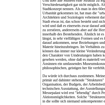
Und über alle Museen eine Struktur zu lege
Verschiedenartigkeit gar nicht möglich. Al
Stadtkonzept nennen. Als man in den 60er 
Urbanität gekommen ist, hat man die "urb
Architekten und Soziologen vehement dar
Stadt etwas ist, das schon besteht und nic
wird und daß es einerseits zwar darauf a
zu zerstören, andererseits aber auf die H
innerhalb des Bestehenden. Ähnlich ist es
längst, in sehr vielfältigen Formen und e
darauf ankommen, neue Beziehungen und 
Materie hineinzubringen. Im Verhältnis z
können das immer nur kleine Veränderunge
den Charakter von Umdeutungen haben kö
gesehen werden, ohne daß es materiell v
Ansinnen ein umfassendes Museumskonzept
philosophischen, geistigen her für verfehlt
Da würde ich durchaus zustimmen. Meine 
primär auf dahinter stehende "Strukturen" 
Organisation, der Budgets, der Arbeitsbe
technischen Ausstattung, der Ausstellung
Messepalast wird erst "lebendig" durch Per
Aktionsmöglichkeiten. Solche "Strukturen
in die sollte sich niemand unkompetenter 