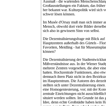
Ausmaß - die wartenden Menschenschlan
Großausstellungen ein Faktum, das früh
her bekannt war. Kulturpolitik wird sich v
schwer lösen können.
Im Musée d'Orsay muß man sich immer anste
Mensch, obwohl dort viele Bilder derselb
sich also in gewissem Sinn von selbst.
Die Dezentralisierungsfrage mit Blick auf 
Hauptzentren außerhalb des Gürtels - Flo
Favoriten, Meidling - hat für Museumspl
können?
Die Dezentralisierung der Stadtentwicklu
Mißverständnisse aus. In der Wiener Sta
mehrere Zentren vorgesehen, die aber ein
hatten. Hochzentrale Funktionen, also et
demnach ihren Platz nicht in den Bezirksz
im Hauptzentrum. Die Autoren des derzei
stellten sich unter Dezentralisierung eine
eine Homogeniesierung, vor; mit der Kon
zentrale Einrichtungen nicht ausschließli
situiert werden sollten. Im Grunde ist das 
Idee, denn echte Großstädte haben kein 