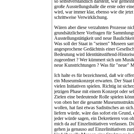
so selbstverständlich darstellt, wie gem
große Ausstellungshalle die erste oder ein
wird, war immer klar, ebenso wie die jetzt
schrittweise Verwirklichung.
Wären aber diese verzahnten Prozesse nic
grundsätzlichere Vorfragen für Sammlungs
Ausstellungstätigkeit und neue Baulichkeit
Was soll der Staat in "seinen" Museen sa
angesprochene Gedächtnis einer Gesellscha
Bedeutung wird Identitätsstiftend-Histo
zugeordnet ? Wer kümmert sich um Musi
neue Kunstrichtungen ? Was für "neue" Mu
Ich halte es für bezeichnend, daß wir offenb
ein Museumskonzept erwarten. Der Staat k
vielen Initiativen spielen. Richtig ist siche
jetzigen Phase mit einem Konzept oder sel
Zielen eine bedeutende Rolle spielen kön
von oben her die gesamte Museumsstrukt
wollen, hat fast etwas Sadistisches an sic
liefern würde, wäre das sofort ein Grund, 
jeder würde sagen, ein Dekretieren von ob
mich da auf Einzelinitiativen verlassen.
gehen ja genauso auf Einzelinitiativen zur