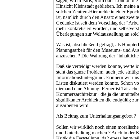
sagen, wo in Paris, Rom oder London die Mi
Hinsicht Kleinstadt geblieben. Ich meine a
solchen Zentren-Hierarchie in einer Epoch
ist, nämlich durch den Ansatz eines zwei
Gedanke ist seit dem Vorschlag der "Arbe
mehr konkretisiert worden, und selbstvers
Überlegungen zur Weltausstellung an solc
Was ist, abschließend gefragt, als Haupter
Planungsarbeit für den Museums- und Aus
anzusehen ? Die Wahrung der "inhaltlichen
Daß sie verteidigt werden konnte, werte ich
steht das ganze Problem, auch jede stritti
Informationshintergrund. Erinnern wir uns
Listen diskutiert werden konnte. Schon v
niemand eine Ahnung. Ferner ist Tatsache
Kommerzarchitektur - die ja die unmittelb
signifikanter Architekten die endgültig zu
ausarbeiten wird.
Als Beitrag zum Unterhaltungsangebot ?
Sollen wir wirklich noch einen moralisch
und Unterhaltung machen ? Auch in der Ku
Kritik die Feststellung, daß etwas langwei