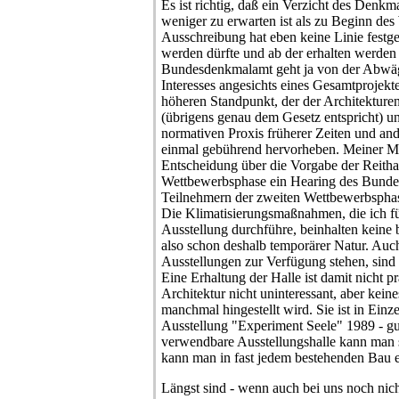
Es ist richtig, daß ein Verzicht des Denkma
weniger zu erwarten ist als zu Beginn de
Ausschreibung hat eben keine Linie festge
werden dürfte und ab der erhalten werde
Bundesdenkmalamt geht ja von der Abwäg
Interesses angesichts eines Gesamtprojekt
höheren Standpunkt, der der Architekture
(übrigens genau dem Gesetz entspricht) un
normativen Proxis früherer Zeiten und and
einmal gebührend hervorheben. Meiner Me
Entscheidung über die Vorgabe der Reithal
Wettbewerbsphase ein Hearing des Bunde
Teilnehmern der zweiten Wettbewerbspha
Die Klimatisierungsmaßnahmen, die ich f
Ausstellung durchführe, beinhalten kein
also schon deshalb temporärer Natur. Auc
Ausstellungen zur Verfügung stehen, sind s
Eine Erhaltung der Halle ist damit nicht präj
Architektur nicht uninteressant, aber kein
manchmal hingestellt wird. Sie ist in Einze
Ausstellung "Experiment Seele" 1989 - gut
verwendbare Ausstellungshalle kann man si
kann man in fast jedem bestehenden Bau ei
Längst sind - wenn auch bei uns noch nic