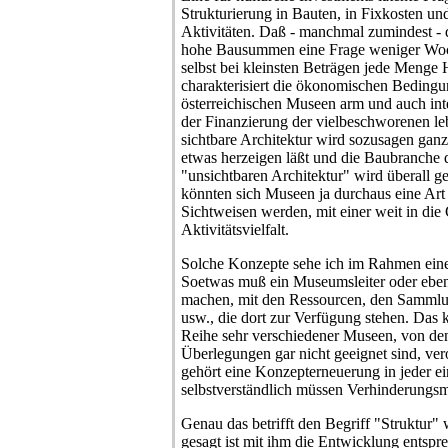
Strukturierung in Bauten, in Fixkosten un
Aktivitäten. Daß - manchmal zumindest - 
hohe Bausummen eine Frage weniger Woch
selbst bei kleinsten Beträgen jede Menge 
charakterisiert die ökonomischen Bedingu
österreichischen Museen arm und auch inte
der Finanzierung der vielbeschworenen l
sichtbare Architektur wird sozusagen ganz 
etwas herzeigen läßt und die Baubranche da
"unsichtbaren Architektur" wird überall g
könnten sich Museen ja durchaus eine Art
Sichtweisen werden, mit einer weit in die
Aktivitätsvielfalt.
Solche Konzepte sehe ich im Rahmen einer 
Soetwas muß ein Museumsleiter oder ebe
machen, mit den Ressourcen, den Sammlu
usw., die dort zur Verfügung stehen. Das 
Reihe sehr verschiedener Museen, von de
Überlegungen gar nicht geeignet sind, ve
gehört eine Konzepterneuerung in jeder ei
selbstverständlich müssen Verhinderung
Genau das betrifft den Begriff "Struktur"
gesagt ist mit ihm die Entwicklung entsp