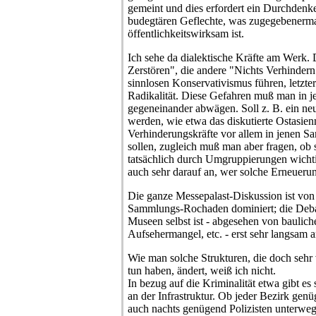
gemeint und dies erfordert ein Durchdenk
budegtären Geflechte, was zugegebenerm
öffentlichkeitswirksam ist.
Ich sehe da dialektische Kräfte am Werk. 
Zerstören", die andere "Nichts Verhindern
sinnlosen Konservativismus führen, letzter
Radikalität. Diese Gefahren muß man in j
gegeneinander abwägen. Soll z. B. ein n
werden, wie etwa das diskutierte Ostasi
Verhinderungskräfte vor allem in jenen 
sollen, zugleich muß man aber fragen, ob 
tatsächlich durch Umgruppierungen wicht
auch sehr darauf an, wer solche Erneuerung
Die ganze Messepalast-Diskussion ist v
Sammlungs-Rochaden dominiert; die Debat
Museen selbst ist - abgesehen von bauli
Aufsehermangel, etc. - erst sehr langsam 
Wie man solche Strukturen, die doch sehr
tun haben, ändert, weiß ich nicht.
In bezug auf die Kriminalität etwa gibt es
an der Infrastruktur. Ob jeder Bezirk ge
auch nachts genügend Polizisten unterwegs