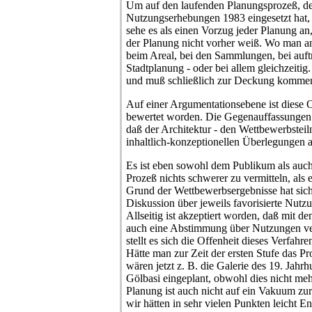
Um auf den laufenden Planungsprozeß, der
Nutzungserhebungen 1983 eingesetzt hat,
sehe es als einen Vorzug jeder Planung 
der Planung nicht vorher weiß. Wo man an
beim Areal, bei den Sammlungen, bei auftre
Stadtplanung - oder bei allem gleichzeitig.
und muß schließlich zur Deckung komme
Auf einer Argumentationsebene ist diese O
bewertet worden. Die Gegenauffassungen 
daß der Architektur - den Wettbewerbsteil
inhaltlich-konzeptionellen Überlegungen a
Es ist eben sowohl dem Publikum als auc
Prozeß nichts schwerer zu vermitteln, als 
Grund der Wettbewerbsergebnisse hat sich
Diskussion über jeweils favorisierte Nutzu
Allseitig ist akzeptiert worden, daß mit d
auch eine Abstimmung über Nutzungen ve
stellt es sich die Offenheit dieses Verfahre
Hätte man zur Zeit der ersten Stufe das P
wären jetzt z. B. die Galerie des 19. Jah
Gölbasi eingeplant, obwohl dies nicht mehr
Planung ist auch nicht auf ein Vakuum z
wir hätten in sehr vielen Punkten leicht 