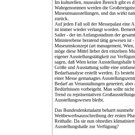
Im kulturellen, musealen Bereich gibt es di
Wahrgenommen werden die Großereignisse,
Museumsausstellungen, und das wirkt natü
zurück.
Auf jeden Fall soll der Messepalast eine A
ist immer wieder verlangt worden. Bemerke
Sailer - der im Anfangsstadium der gesam
Ministerebene beratend tätig gewesen ist 
Museumskonzept (art management, Wien, H
möge diese Mittel lieber den einzelnen 
eigener Ausstellungstätigkeit zur Verfügun
sagen, daß Wien keine Ausstellungshalle b
Größe und Ausstattung sollte eine umfass
Bedarfsanalyse erstellt werden. Es besteht 
einer Messe gemanagtes Ausstellungszentr
Bedarf an Veranstaltungen generiert, aber 
Bedürfnissen vorbeigeht. Man sollte nich
Trend zu repräsentativen Großausstellunge
Ausstellungswesen bleibt.
Das Bundesdenkmalamt beharrt nunmehr -
Wettbewerbsausschreibung der ersten Phas
Reithalle. Da sie nun ohnedies klimatisiert
Ausstellungshalle zur Verfügung?