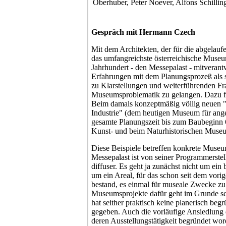
Oberhuber, Peter Noever, Alfons Schillin
Gespräch mit Hermann Czech
Mit dem Architekten, der für die abgelauf
das umfangreichste österreichische Muse
Jahrhundert - den Messepalast - mitverantwo
Erfahrungen mit dem Planungsprozeß als 
zu Klarstellungen und weiterführenden Fr
Museumsproblematik zu gelangen. Dazu fo
Beim damals konzeptmäßig völlig neuen
Industrie" (dem heutigen Museum für ang
gesamte Planungszeit bis zum Baubeginn 6
Kunst- und beim Naturhistorischen Museu
Diese Beispiele betreffen konkrete Mus
Messepalast ist von seiner Programmerstel
diffuser. Es geht ja zunächst nicht um ei
um ein Areal, für das schon seit dem vori
bestand, es einmal für museale Zwecke zu
Museumsprojekte dafür geht im Grunde s
hat seither praktisch keine planerisch be
gegeben. Auch die vorläufige Ansiedlung 
deren Ausstellungstätigkeit begründet wor