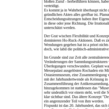
bloßen Zuruf - herbeiführen können, haben 
verteidigt.
Es kommt ja in Wahrheit überhaupt nicht d
gründlichen Akten alles greifbar ist. Plan
Entscheidungssitzungen haben ihre Eigend
in diese oder jene Richtung. Die Irrational
unterschätzt werden.
Der Grat wischen Flexibilität und Konzeptl
dominieren Ho-Ruck-Aktionen. Daß es ziem
Wendungen gegeben hat ist a priori nichts 
doch, wie labil die politisch-administrativ
Im Grunde sind zur Zeit alle zentralisier
Veränderungen der Sammlungsstrukturen w
Überlegungen verschwunden. Geplant wa
Messepalast ausgelösten Rochaden ein Mit
Ostasienmuseum, eine Zusammenlegung vo
mit der Jahrhundertwende als Krönung in d
Zusammenführung der Antikensammlung.
hinzugekommen ist stattdessen das "Muse
sehr undeutlich vor einem steht, weil die
klar sichtbar sind. Das ältere Konzept 
ein angrenzender Teil von ihm werden.
Fixpunkt ist das 20. Jahrhundert, das sich