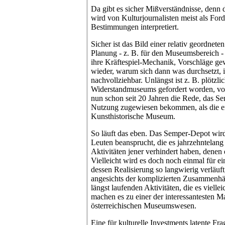
Da gibt es sicher Mißverständnisse, denn
wird von Kulturjournalisten meist als Ford
Bestimmungen interpretiert.
Sicher ist das Bild einer relativ geordnete
Planung - z. B. für den Museumsbereich - e
ihre Kräftespiel-Mechanik, Vorschläge g
wieder, warum sich dann was durchsetzt, i
nachvollziehbar. Unlängst ist z. B. plötzl
Widerstandmuseums gefordert worden, vo
nun schon seit 20 Jahren die Rede, das S
Nutzung zugewiesen bekommen, als die er
Kunsthistorische Museum.
So läuft das eben. Das Semper-Depot wird
Leuten beansprucht, die es jahrzehntelang
Aktivitäten jener verhindert haben, denen 
Vielleicht wird es doch noch einmal für e
dessen Realisierung so langwierig verläuft, 
angesichts der komplizierten Zusammenhä
längst laufenden Aktivitäten, die es vielle
machen es zu einer der interessantesten
österreichischen Museumswesen.
Eine für kulturelle Investments latente Fra