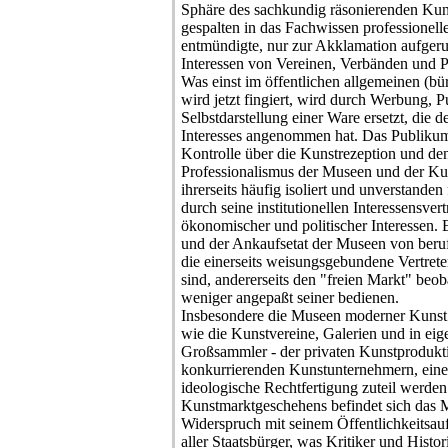
Sphäre des sachkundig räsonierenden Kun
gespalten in das Fachwissen professionell
entmündigte, nur zur Akklamation aufgeru
Interessen von Vereinen, Verbänden und Par
Was einst im öffentlichen allgemeinen (bür
wird jetzt fingiert, wird durch Werbung, P
Selbstdarstellung einer Ware ersetzt, die d
Interesses angenommen hat. Das Publikum v
Kontrolle über die Kunstrezeption und de
Professionalismus der Museen und der Kuns
ihrerseits häufig isoliert und unverstande
durch seine institutionellen Interessensve
ökonomischer und politischer Interessen. 
und der Ankaufsetat der Museen von beru
die einerseits weisungsgebundene Vertreter
sind, andererseits den "freien Markt" beo
weniger angepaßt seiner bedienen.
Insbesondere die Museen moderner Kunst s
wie die Kunstvereine, Galerien und in eige
Großsammler - der privaten Kunstprodukti
konkurrierenden Kunstunternehmern, eine
ideologische Rechtfertigung zuteil werden 
Kunstmarktgeschehens befindet sich das 
Widerspruch mit seinem Öffentlichkeitsauf
aller Staatsbürger, was Kritiker und Histo