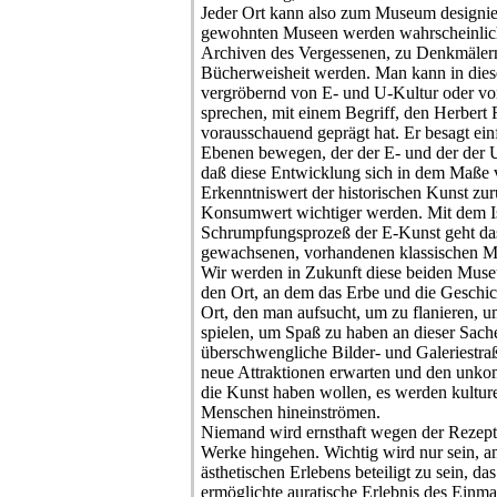
Jeder Ort kann also zum Museum designier
gewohnten Museen werden wahrscheinlich
Archiven des Vergessenen, zu Denkmäler
Bücherweisheit werden. Man kann in di
vergröbernd von E- und U-Kultur oder v
sprechen, mit einem Begriff, den Herbert 
vorausschauend geprägt hat. Er besagt ein
Ebenen bewegen, der der E- und der der U
daß diese Entwicklung sich in dem Maße v
Erkenntniswert der historischen Kunst zur
Konsumwert wichtiger werden. Mit dem I
Schrumpfungsprozeß der E-Kunst geht das 
gewachsenen, vorhandenen klassischen M
Wir werden in Zukunft diese beiden Muse
den Ort, an dem das Erbe und die Geschi
Ort, den man aufsucht, um zu flanieren, u
spielen, um Spaß zu haben an dieser Sach
überschwengliche Bilder- und Galeriestraß
neue Attraktionen erwarten und den unkomp
die Kunst haben wollen, es werden kulturell
Menschen hineinströmen.
Niemand wird ernsthaft wegen der Rezepti
Werke hingehen. Wichtig wird nur sein, a
ästhetischen Erlebens beteiligt zu sein, da
ermöglichte auratische Erlebnis des Einma