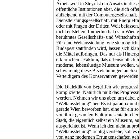
Arbeitswelt in Steyr ist ein Ansatz in dies
öffentliche Institutionen aber, die sich off
aufzeigend mit der Computergesellschaft, 
Dienstleistungsgesellschaft, mit Energief
oder mit Fragen der Dritten Welt befassen, 
nicht entstehen. Immerhin hat es in Wien 
berühmtes Gesellschafts- und Wirtschaft
Für eine Weltausstellung, wie sie möglic
Budapest stattfinden wird, lassen sich kl
die Mittel aufbringen. Das nur als Hinter
erklärlichen - Faktum, daß offensichtlich 
moderne, lebenslustige Museum wollen, w
schwammig diese Bezeichnungen auch sei
Verteidigern des Konservativen geworden 
Die Dialektik von Begriffen wie progressi
komplizierte. Natürlich muß das Progress
werden. Nehmen wir uns aber, um dabei zu
"Weltausstellung" her. Es ist paradox und 
gerade Wien beworben hat, eine für ein s
von ihrer gesamten Kulturpräsentation he
Stadt, die eigentlich selbst ein Museum, 
ausgerichtet ist. Wenn ich den nicht unpr
"Weltausstellung" richtig verstehe, soll e
von ganz modernen Errungenschaften geh