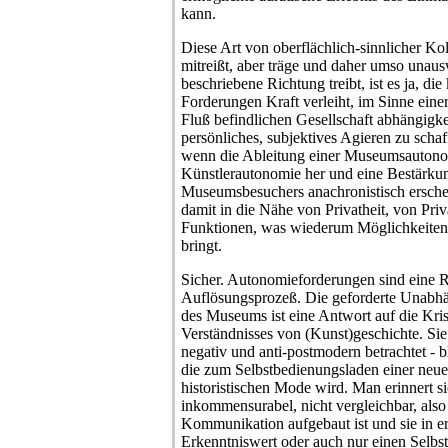
kann.
Diese Art von oberflächlich-sinnlicher Koll
mitreißt, aber träge und daher umso unausw
beschriebene Richtung treibt, ist es ja, die
Forderungen Kraft verleiht, im Sinne eine
Fluß befindlichen Gesellschaft abhängigkei
persönliches, subjektives Agieren zu schaff
wenn die Ableitung einer Museumsautono
Künstlerautonomie her und eine Bestärku
Museumsbesuchers anachronistisch ersche
damit in die Nähe von Privatheit, von Priva
Funktionen, was wiederum Möglichkeiten
bringt.
Sicher. Autonomieforderungen sind eine R
Auflösungsprozeß. Die geforderte Unabhä
des Museums ist eine Antwort auf die Kri
Verständnisses von (Kunst)geschichte. Sie i
negativ und anti-postmodern betrachtet -
die zum Selbstbedienungsladen einer neuen
historistischen Mode wird. Man erinnert si
inkommensurabel, nicht vergleichbar, also
Kommunikation aufgebaut ist und sie in er
Erkenntniswert oder auch nur einen Selbsta