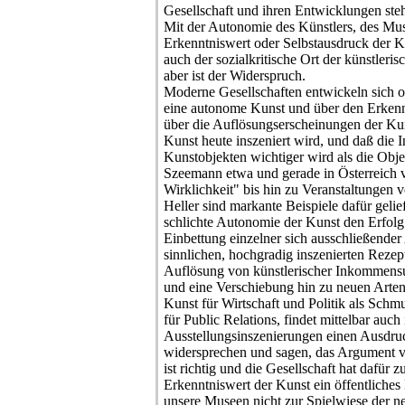
Gesellschaft und ihren Entwicklungen ste
Mit der Autonomie des Künstlers, des Mus
Erkenntniswert oder Selbstausdruck der Kun
auch der sozialkritische Ort der künstleri
aber ist der Widerspruch.
Moderne Gesellschaften entwickeln sich of
eine autonome Kunst und über den Erkenn
über die Auflösungserscheinungen der Kuns
Kunst heute inszeniert wird, und daß die 
Kunstobjekten wichtiger wird als die Obje
Szeemann etwa und gerade in Österreich 
Wirklichkeit" bis hin zu Veranstaltungen
Heller sind markante Beispiele dafür gelie
schlichte Autonomie der Kunst den Erfolg
Einbettung einzelner sich ausschließender 
sinnlichen, hochgradig inszenierten Rez
Auflösung von künstlerischer Inkommensur
und eine Verschiebung hin zu neuen Arten
Kunst für Wirtschaft und Politik als Sch
für Public Relations, findet mittelbar auch
Ausstellungsinszenierungen einen Ausdruc
widersprechen und sagen, das Argument 
ist richtig und die Gesellschaft hat dafür z
Erkenntniswert der Kunst ein öffentlich
unsere Museen nicht zur Spielwiese der 