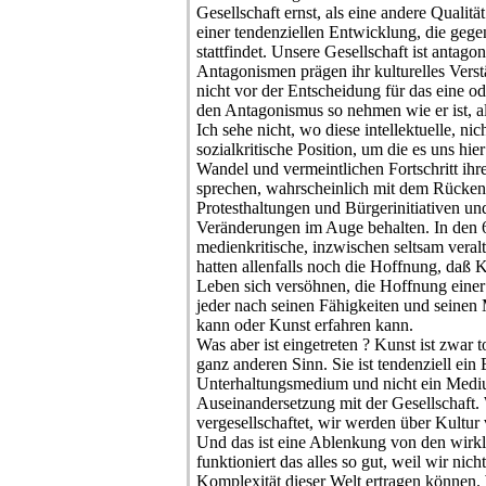
Gesellschaft ernst, als eine andere Qualitä
einer tendenziellen Entwicklung, die gegen
stattfindet. Unsere Gesellschaft ist antagon
Antagonismen prägen ihr kulturelles Verst
nicht vor der Entscheidung für das eine o
den Antagonismus so nehmen wie er ist, 
Ich sehe nicht, wo diese intellektuelle, nic
sozialkritische Position, um die es uns hie
Wandel und vermeintlichen Fortschritt ih
sprechen, wahrscheinlich mit dem Rücke
Protesthaltungen und Bürgerinitiativen un
Veränderungen im Auge behalten. In den 6
medienkritische, inzwischen seltsam vera
hatten allenfalls noch die Hoffnung, daß
Leben sich versöhnen, die Hoffnung einer
jeder nach seinen Fähigkeiten und seine
kann oder Kunst erfahren kann.
Was aber ist eingetreten ? Kunst ist zwar 
ganz anderen Sinn. Sie ist tendenziell ei
Unterhaltungsmedium und nicht ein Mediu
Auseinandersetzung mit der Gesellschaft.
vergesellschaftet, wir werden über Kultur v
Und das ist eine Ablenkung von den wirk
funktioniert das alles so gut, weil wir nich
Komplexität dieser Welt ertragen können. 