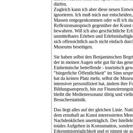
dürfen.
Zugleich kann ich aber diese neuen Entwi
ignorieren. Ich muß mich nur entscheiden, 
Massen entgegenkommen oder will ich da
Reflexionsanspruch gegenüber der Kunst 
bewahren. Will ich also geschichtliche Erf
unmittelbares Erleben und Erlebnishaftigk
sich offensichtlich auch nicht einfach du
Museums beseitigen.
Sie haben selbst den Benjaminschen Begri
der in meinen Augen sehr gut für das gene
Einheimische betreffende - touristisch ge
"bürgerliche Öffentlichkeit" im Sinn urs
hat da keinen Platz mehr, selbst die Museu
intensiver personifiziert hat, ändern ihre
Bildungsanspruch, hin zur Finanzierungsin
bleibt die Medienresonanz übrig und viell
Besucherstatistik.
Das liegt alles auf der gleichen Linie. Na
dem ernsthaft an Kunst interessierten Me
Nachdenklichen unerträglich. Der Intellekt
totales Aufgehen in Konsumation, sondern 
Erkenntnismöglichkeit und er nimmt sie au