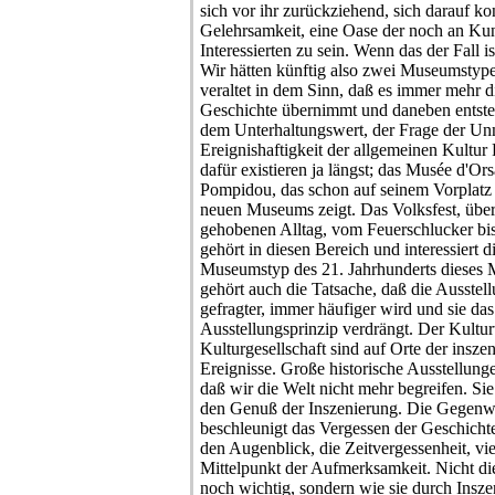
sich vor ihr zurückziehend, sich darauf ko
Gelehrsamkeit, eine Oase der noch an Kuns
Interessierten zu sein. Wenn das der Fall 
Wir hätten künftig also zwei Museumstyp
veraltet in dem Sinn, daß es immer mehr 
Geschichte übernimmt und daneben entste
dem Unterhaltungswert, der Frage der Unmi
Ereignishaftigkeit der allgemeinen Kultur
dafür existieren ja längst; das Musée d'Or
Pompidou, das schon auf seinem Vorplatz
neuen Museums zeigt. Das Volksfest, überh
gehobenen Alltag, vom Feuerschlucker bis 
gehört in diesen Bereich und interessiert 
Museumstyp des 21. Jahrhunderts dieses 
gehört auch die Tatsache, daß die Ausste
gefragter, immer häufiger wird und sie d
Ausstellungsprinzip verdrängt. Der Kultu
Kulturgesellschaft sind auf Orte der inszeni
Ereignisse. Große historische Ausstellung
daß wir die Welt nicht mehr begreifen. Si
den Genuß der Inszenierung. Die Gegenwa
beschleunigt das Vergessen der Geschicht
den Augenblick, die Zeitvergessenheit, vie
Mittelpunkt der Aufmerksamkeit. Nicht die
noch wichtig, sondern wie sie durch Insze