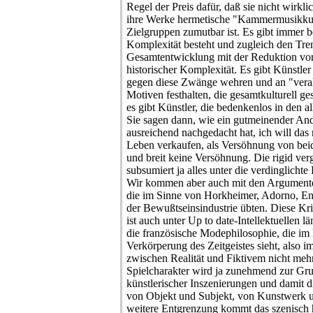
Regel der Preis dafür, daß sie nicht wirk
ihre Werke hermetische "Kammermusikkuns
Zielgruppen zumutbar ist. Es gibt immer be
Komplexität besteht und zugleich den Tren
Gesamtentwicklung mit der Reduktion von
historischer Komplexität. Es gibt Künstler 
gegen diese Zwänge wehren und an "veralt
Motiven festhalten, die gesamtkulturell g
es gibt Künstler, die bedenkenlos in den a
Sie sagen dann, wie ein gutmeinender Andr
ausreichend nachgedacht hat, ich will das
Leben verkaufen, als Versöhnung von beide
und breit keine Versöhnung. Die rigid ver
subsumiert ja alles unter die verdinglicht
Wir kommen aber auch mit den Argumenten
die im Sinne von Horkheimer, Adorno, En
der Bewußtseinsindustrie übten. Diese Krit
ist auch unter Up to date-Intellektuellen 
die französische Modephilosophie, die i
Verkörperung des Zeitgeistes sieht, also i
zwischen Realität und Fiktivem nicht mehr
Spielcharakter wird ja zunehmend zur Gru
künstlerischer Inszenierungen und damit 
von Objekt und Subjekt, von Kunstwerk u
weitere Entgrenzung kommt das szenisch 