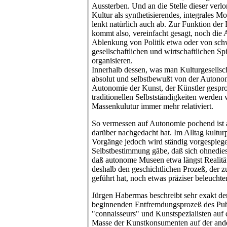
Aussterben. Und an die Stelle dieser verlor
Kultur als synthetisierendes, integrales M
lenkt natürlich auch ab. Zur Funktion de
kommt also, vereinfacht gesagt, noch die
Ablenkung von Politik etwa oder von sch
gesellschaftlichen und wirtschaftlichen Sp
organisieren.
Innerhalb dessen, was man Kulturgesellsch
absolut und selbstbewußt von der Auton
Autonomie der Kunst, der Künstler gespr
traditionellen Selbstständigkeiten werden v
Massenkulutur immer mehr relativiert.
So vermessen auf Autonomie pochend ist
darüber nachgedacht hat. Im Alltag kulturp
Vorgänge jedoch wird ständig vorgespiegel
Selbstbestimmung gäbe, daß sich ohnedies
daß autonome Museen etwa längst Realität 
deshalb den geschichtlichen Prozeß, der 
geführt hat, noch etwas präziser beleuchte
Jürgen Habermas beschreibt sehr exakt de
beginnenden Entfremdungsprozeß des Pu
"connaisseurs" und Kunstspezialisten auf 
Masse der Kunstkonsumenten auf der ander