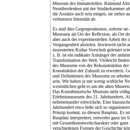
Museum des Immateriellen. Raimund Abra
Neuüberdenken mit der Studierkammer als
die Ansätze auch sein mögen, sie zielen a
verlorenen Intensität ab.
Es sind dies Gegenpositionen, soferne sie
Museums als Ort der Reflexion, als Ort d
aber auch der experimentellen Arbeit der 
Vergangenheit abzielen. Inwieweit nicht 
inszenierten Kultur Vorschub geleistet wir
z. B. ist ein radikaler Anhänger der anti
Transformation der Welt. Vielleicht finde
des Museums von der Rekonstruktion der 
Konstruktion der Zukunft zu erweitern. G
und Definitionen des Museums zu arbeiten
sein. Wir haben ja nur wenig wirkliche N
wesentlichen geht es um die alten Museen
Das Kunsthistorische Museum steht völli
Erlebnismuseums des 21. Jahrhunderts. A
nebeneinander entwickeln. Eine klassisch
Jahrhundert etwa ließe sich so organisier
Prinzip kommt, zu diesem Bauplatz. Es ist
Bauplatz interpretiert, entweder ganz im 
mit Gesamtkunstwerkcharakter oder ganz n
verschiedenen Formen der Geschichte kön