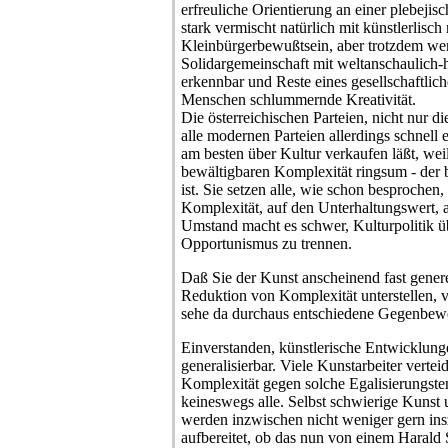
erfreuliche Orientierung an einer plebejis
stark vermischt natürlich mit künstlerlisch
Kleinbürgerbewußtsein, aber trotzdem we
Solidargemeinschaft mit weltanschaulich
erkennbar und Reste eines gesellschaftlic
Menschen schlummernde Kreativität.
Die österreichischen Parteien, nicht nur 
alle modernen Parteien allerdings schnell e
am besten über Kultur verkaufen läßt, weil 
bewältigbaren Komplexität ringsum - der
ist. Sie setzen alle, wie schon besprochen
Komplexität, auf den Unterhaltungswert, a
Umstand macht es schwer, Kulturpolitik 
Opportunismus zu trennen.
Daß Sie der Kunst anscheinend fast genere
Reduktion von Komplexität unterstellen, v
sehe da durchaus entschiedene Gegenbe
Einverstanden, künstlerische Entwicklunge
generalisierbar. Viele Kunstarbeiter vertei
Komplexität gegen solche Egalisierungste
keineswegs alle. Selbst schwierige Kuns
werden inzwischen nicht weniger gern ins
aufbereitet, ob das nun von einem Haral