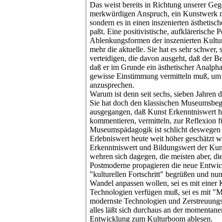
Das weist bereits in Richtung unserer Ge
merkwürdigen Anspruch, ein Kunstwerk nic
sondern es in einen inszenierten ästhetis
paßt. Eine positivistische, aufklärerische P
Ablenkungsformen der inszenierten Kultur v
mehr die aktuelle. Sie hat es sehr schwer, 
verteidigen, die davon ausgeht, daß der Be
daß er im Grunde ein ästhetischer Analpha
gewisse Einstimmung vermitteln muß, um
anzusprechen.
Warum ist denn seit sechs, sieben Jahren
Sie hat doch den klassischen Museumsbegrif
ausgegangen, daß Kunst Erkenntniswert ha
kommentieren, vermitteln, zur Reflexion 
Museumspädagogik ist schlicht deswegen n
Erlebniswert heute weit höher geschätzt wi
Erkenntniswert und Bildungswert der Kun
wehren sich dagegen, die meisten aber, di
Postmoderne propagieren die neue Entwick
"kulturellen Fortschritt" begrüßen und nun
Wandel anpassen wollen, sei es mit einer 
Technologien verfügen muß, sei es mit "Mu
modernste Technologien und Zerstreuungs
alles läßt sich durchaus an der momentane
Entwicklung zum Kulturboom ablesen.