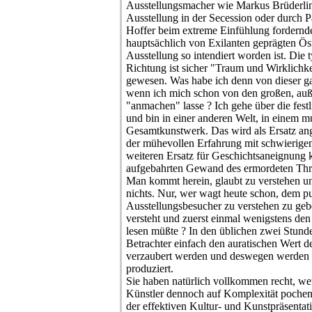
Ausstellungsmacher wie Markus Brüderlin 
Ausstellung in der Secession oder durch 
Hoffer beim extreme Einfühlung fordernd
hauptsächlich von Exilanten geprägten Öste
Ausstellung so intendiert worden ist. Die t
Richtung ist sicher "Traum und Wirklichk
gewesen. Was habe ich denn von dieser g
wenn ich mich schon von den großen, auß
"anmachen" lasse ? Ich gehe über die fes
und bin in einer anderen Welt, in einem 
Gesamtkunstwerk. Das wird als Ersatz an
der mühevollen Erfahrung mit schwierige
weiteren Ersatz für Geschichtsaneignung
aufgebahrten Gewand des ermordeten Thro
Man kommt herein, glaubt zu verstehen un
nichts. Nur, wer wagt heute schon, dem p
Ausstellungsbesucher zu verstehen zu gebe
versteht und zuerst einmal wenigstens de
lesen müßte ? In den üblichen zwei Stund
Betrachter einfach den auratischen Wert de
verzaubert werden und deswegen werden 
produziert.
Sie haben natürlich vollkommen recht, we
Künstler dennoch auf Komplexität poche
der effektiven Kultur- und Kunstpräsentatio