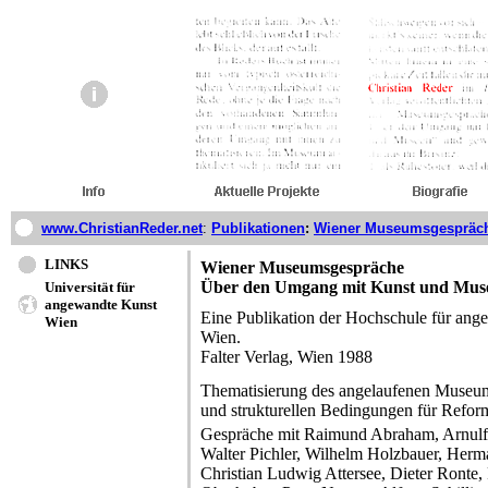
www.ChristianReder.net
:
Publikationen
:
Wiener Museumsgespräc
LINKS
Wiener Museumsgespräche
Über den Umgang mit Kunst und Mus
Universität für
angewandte Kunst
Eine Publikation der Hochschule für ang
Wien
Wien.
Falter Verlag, Wien 1988
Thematisierung des angelaufenen Museum
und strukturellen Bedingungen für Refor
Gespräche mit Raimund Abraham, Arnulf 
Walter Pichler, Wilhelm Holzbauer, Herma
Christian Ludwig Attersee, Dieter Ronte,