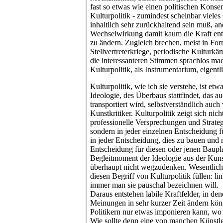
fast so etwas wie einen politischen Konse
Kulturpolitik - zumindest scheinbar vieles 
inhaltlich sehr zurückhaltend sein muß, and
Wechselwirkung damit kaum die Kraft entw
zu ändern. Zugleich brechen, meist in For
Stellvertreterkriege, periodische Kulturkä
die interessanteren Stimmen sprachlos ma
Kulturpolitik, als Instrumentarium, eigentl
Kulturpolitik, wie ich sie verstehe, ist etw
Ideologie, des Überbaus stattfindet, das 
transportiert wird, selbstverständlich auc
Kunstkritiker. Kulturpolitik zeigt sich nic
professionelle Versprechungen und Strategi
sondern in jeder einzelnen Entscheidung 
in jeder Entscheidung, dies zu bauen und n
Entscheidung für diesen oder jenen Bauplatz
Begleitmoment der Ideologie aus der Kun
überhaupt nicht wegzudenken. Wesentlich i
diesen Begriff von Kulturpolitik füllen: li
immer man sie pauschal bezeichnen will.
Daraus entstehen labile Kraftfelder, in d
Meinungen in sehr kurzer Zeit ändern könn
Politikern nur etwas imponieren kann, wo 
Wie sollte denn eine von manchen Künstl