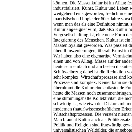
können. Die Massenkultur ist im Alltag fest
industrialisiert. Kunst, Kultur und Leben 
weitgehend eins geworden, freilich in ein
marxistischen Utopie der 60er Jahre vorsc
wenn man das als eine Definition nimmt, ze
Kultur angeeignet wird, daß also Kultur h
Vergesellschaftung ist, eine neue Form der
Integrierung des Menschen. Kultur ist ei
Massenloyalität geworden. Was passiert de
überall Inszenierungen, überall Kunst im 
Wir haben also eine eigenartige Vermisch
einen und von Alltag, Masse auf der ander
heute sehr einfach und am besten diskutie
Schlüsselbezug dabei ist die Reduktion vo
sehr komplex. Wirtschaftsprozesse sind k
Prozesse sind komplex. Keiner kann sie
übernimmt die Kultur eine entlastende Fu
heute die Massen noch zusammenbringen. 
eine stimmungshafte Kollektivität, die nic
schwierig ist, wie etwa der Diskurs mit m
modernen (natur)wissenschaftlichen Erke
Wirtschaftsprozessen. Die versteht nieman
Man braucht Kultur auch als Politikersatz
Politik und Religion sind fragwürdig gewo
universalistischen Weltbilder, die angebot