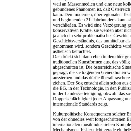
weil an Massenmedien und eine neue kolle
gebundenes Phänomen ist, daß Österreich 
kann. Den modernen, überregionalen Tec
und beginnenden 21. Jahrhunderts kann si
verschließen. Es wird eine Verzögerung g
konservativen Kräfte, sie werden aber nic
ja auch ein sehr problematisches Geschich
Geschichtsverständnis, das unmittelbar al
genommen wird, sondern Geschichte wird
ästhetisch betrachtet.
Das drückt sich dann eben in dem hier gr
traditionellen Kunstformen aus, das völli
abgeschnitten ist. Die österreichische Sit
geprägt; die sie tragenden Generationen w
aussterben und das dürfte überall rascher
ziehen. Der Sog entsteht allein schon au
die EG, in der Technologie, in den Publizi
in der Landesverteidigung, obwohl das sov
Doppelschlächtigkeit jeder Anpassung un
internationale Standards zeigt.
Kulturpolitische Konsequenzen solcher E
von der ohnedies weit fortgeschrittenen E
internationalen musikindustriellen Komple
Mechanismen, bisher nicht gerade ein heiß