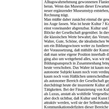
Alltagswahrnehmung gewonnenen Flanier
heran. Wenn das Museum dieser Erwartung
neuer ergänzender Museumstyp entstehen,
Rechnung trägt.
Man müßte daher zunächst einmal die ges
ins Auge fassen. Was ist heute Kultur ? K
einst voneinander abgrenzbar. Kultur und
Blöcke der Gesellschaft gegenüber. In d
die klassischen Werte bewahrt; das Veru
Wahre, Gute, Schöne, die idealistischen 
um ein Bildungswissen weiter zu fundiere
der Voraussetzung, daß mithilfe der Kunst 
daß man seine eigene Position innerhalb di
ging also um weitgehend alles, was wir m
Bildungsanspruch in Zusammenhang bringe
heute verschoben. Das Wahre ist kaum no
autonome Subjekt kaum noch vom verdingl
kaum noch vom Häßlichen unterscheidbar.
als autonomer Bereich der Gesellschaft ge
durchdringt heute die inszenierte Kultur 
Tätigkeiten. Bei der Finanzierung von Kultu
als Luxus, anstatt als wohlfeile Vergesel
aber doch sichtbar, daß Kultur und Kunst h
attraktiv werden, weil sie der Selbsterhal
Kommunikationsdefiziten dieser Bereiche