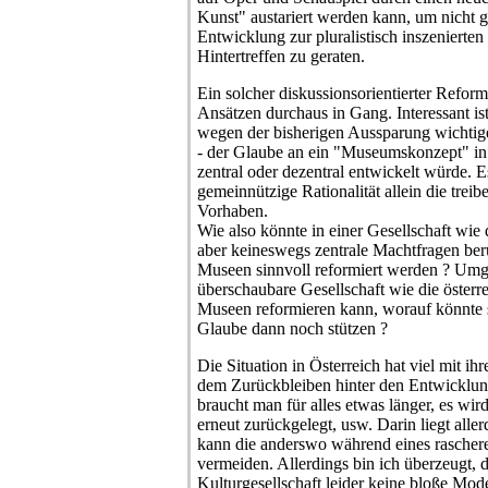
Kunst" austariert werden kann, um nicht g
Entwicklung zur pluralistisch inszenierte
Hintertreffen zu geraten.
Ein solcher diskussionsorientierter Reformp
Ansätzen durchaus in Gang. Interessant ist 
wegen der bisherigen Aussparung wichtige
- der Glaube an ein "Museumskonzept" in 
zentral oder dezentral entwickelt würde. Es
gemeinnützige Rationalität allein die treib
Vorhaben.
Wie also könnte in einer Gesellschaft wie d
aber keineswegs zentrale Machtfragen ber
Museen sinnvoll reformiert werden ? Umge
überschaubare Gesellschaft wie die österre
Museen reformieren kann, worauf könnte s
Glaube dann noch stützen ?
Die Situation in Österreich hat viel mit ih
dem Zurückbleiben hinter den Entwicklun
braucht man für alles etwas länger, es wir
erneut zurückgelegt, usw. Darin liegt all
kann die anderswo während eines rasche
vermeiden. Allerdings bin ich überzeugt,
Kulturgesellschaft leider keine bloße Mode