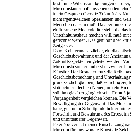
bestimmte Willenskundgebungen darüber,
Museumslandschaft aussehen sollen, eine
in ein Gespräch über die Zukunft des Kun
nicht irgendwelchen Spezialisten und Geleh
Menschen da sein muß. Da aber hinter die
einflußreiche Medienkultur steht, die da
Unterhaltungshaus machen will, muß mit d
gerechnet werden. Das geht nur über krit
Zeitgeistes.
Es muß ein grundsätzlicher, ein dialektis
Geschichtsbewahrung und der Aneignung
Zukunftsaspekten eingeleitet werden. Vor 
Museumsbesucher und erst in zweiter Lini
Künstler. Der Besucher muß die Reibungs
Geschichtsbetrachtung und Unterhaltungswe
grundsätzlich glauben, daß es richtig sei,
statt beim schlechten Neuen, um ein Brec
soll ihm gleich zugänglich sein. Er muß j
Vergangenheit vergleichen können. Die Ve
Bewältigung der Gegenwart. Das Museum s
habe, genau im Schnittpunkt beider Intere
Fortschritt und Bewahrung des Erbes, im 
und unmittelbarer Gegenwart.
Peter Noever hat meiner Einschätzung nac
Museum für angewandte Kunst die Zeichen