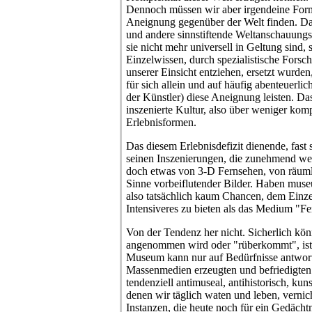
Dennoch müssen wir aber irgendeine Form d
Aneignung gegenüber der Welt finden. Da 
und andere sinnstiftende Weltanschauungs
sie nicht mehr universell in Geltung sind, 
Einzelwissen, durch spezialistische Forsch
unserer Einsicht entziehen, ersetzt wurde
für sich allein und auf häufig abenteuerli
der Künstler) diese Aneignung leisten. Das
inszenierte Kultur, also über weniger kom
Erlebnisformen.
Das diesem Erlebnisdefizit dienende, fast
seinen Inszenierungen, die zunehmend wei
doch etwas von 3-D Fernsehen, von räuml
Sinne vorbeiflutender Bilder. Haben mus
also tatsächlich kaum Chancen, dem Einze
Intensiveres zu bieten als das Medium "F
Von der Tendenz her nicht. Sicherlich kön
angenommen wird oder "rüberkommt", ist 
Museum kann nur auf Bedürfnisse antwort
Massenmedien erzeugten und befriedigten 
tendenziell antimuseal, antihistorisch, kun
denen wir täglich waten und leben, vernic
Instanzen, die heute noch für ein Gedächt