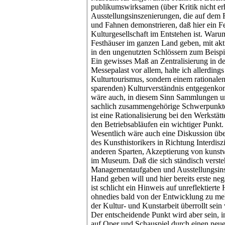
publikumswirksamen (über Kritik nicht e
Ausstellungsinszenierungen, die auf dem 
und Fahnen demonstrieren, daß hier ein F
Kulturgesellschaft im Entstehen ist. Warum
Festhäuser im ganzen Land geben, mit ak
in den ungenutzten Schlössern zum Beispi
Ein gewisses Maß an Zentralisierung in d
Messepalast vor allem, halte ich allerdings
Kulturtourismus, sondern einem rationale
sparenden) Kulturverständnis entgegenko
wäre auch, in diesem Sinn Sammlungen um
sachlich zusammengehörige Schwerpunkte
ist eine Rationalisierung bei den Werkstätt
den Betriebsabläufen ein wichtiger Punkt.
Wesentlich wäre auch eine Diskussion übe
des Kunsthistorikers in Richtung Interdiszi
anderen Sparten, Akzeptierung von kunst
im Museum. Daß die sich ständisch verste
Managementaufgaben und Ausstellungsinsz
Hand geben will und hier bereits erste ne
ist schlicht ein Hinweis auf unreflektierte
ohnedies bald von der Entwicklung zu meh
der Kultur- und Kunstarbeit überrollt sein
Der entscheidende Punkt wird aber sein, 
auf Oper und Schauspiel durch einen ne