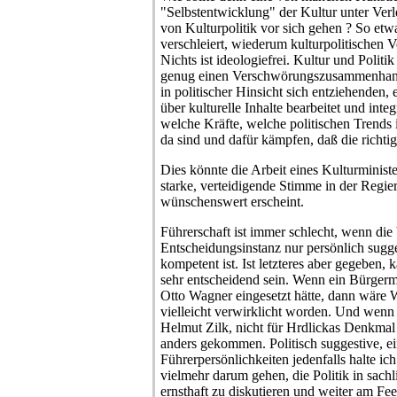
"Selbstentwicklung" der Kultur unter Ve
von Kulturpolitik vor sich gehen ? So etw
verschleiert, wiederum kulturpolitischen V
Nichts ist ideologiefrei. Kultur und Politi
genug einen Verschwörungszusammenhang
in politischer Hinsicht sich entziehenden
über kulturelle Inhalte bearbeitet und integ
welche Kräfte, welche politischen Trends 
da sind und dafür kämpfen, daß die richtig
Dies könnte die Arbeit eines Kulturminister
starke, verteidigende Stimme in der Regi
wünschenswert erscheint.
Führerschaft ist immer schlecht, wenn die 
Entscheidungsinstanz nur persönlich sugges
kompetent ist. Ist letzteres aber gegeben,
sehr entscheidend sein. Wenn ein Bürgerme
Otto Wagner eingesetzt hätte, dann wäre
vielleicht verwirklicht worden. Und wenn 
Helmut Zilk, nicht für Hrdlickas Denkmal 
anders gekommen. Politisch suggestive, e
Führerpersönlichkeiten jedenfalls halte ic
vielmehr darum gehen, die Politik in sach
ernsthaft zu diskutieren und weiter am F