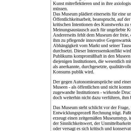
Kunst mitreflektieren und in ihre axiologi
müssen.
Das Museum plädiert einerseits für eine un
Öffentlichkeitsarbeit, beansprucht, auf der
kritischen Intentionen des Kunstwerks zu 
Meinungsaustausch auch für ungeliebte Ku
Andererseits fehlt dem Museum der freie, d
ihm zu pflegende innovative Gegenwartsku
Abhängigkeit vom Markt und seiner Tausc
durchsetzt. Dieser Interessenskonflikt w
Publikums kompromißhaft in den Museen s
diejenigen Institutionen, die wesentlich mi
als anerkannte, durchgesetzte, qualitätvol
Konsums publik wird.
Der gegen Autonomieansprüche und einen 
Museen - als öffentlichen und nicht komme
zugewandte Institutionen - wirkende Druc
doch weiterhin nicht dazu verführen, ihm
Das Museum steht schlicht vor der Frage, 
Entwicklungsprozeß Rechnung trägt. Paßt 
erzeugt einen zeitgemäßen Museumstyp, i
der Sinnlichkeitswert, der Unmittelbarkeit
oder versagt es sich kritisch und konserva