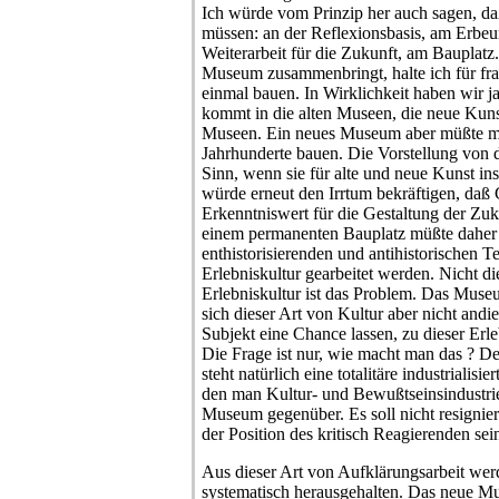
Ich würde vom Prinzip her auch sagen, da
müssen: an der Reflexionsbasis, am Erbeun
Weiterarbeit für die Zukunft, am Bauplatz
Museum zusammenbringt, halte ich für fra
einmal bauen. In Wirklichkeit haben wir j
kommt in die alten Museen, die neue Kun
Museen. Ein neues Museum aber müßte ma
Jahrhunderte bauen. Die Vorstellung von d
Sinn, wenn sie für alte und neue Kunst ins
würde erneut den Irrtum bekräftigen, daß 
Erkenntniswert für die Gestaltung der Zuk
einem permanenten Bauplatz müßte daher
enthistorisierenden und antihistorischen 
Erlebniskultur gearbeitet werden. Nicht d
Erlebniskultur ist das Problem. Das Museu
sich dieser Art von Kultur aber nicht an
Subjekt eine Chance lassen, zu dieser Erleb
Die Frage ist nur, wie macht man das ? De
steht natürlich eine totalitäre industrialis
den man Kultur- und Bewußtseinsindustrie
Museum gegenüber. Es soll nicht resignier
der Position des kritisch Reagierenden sei
Aus dieser Art von Aufklärungsarbeit we
systematisch herausgehalten. Das neue Mu