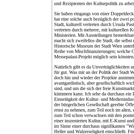
und Rezipienten der Kulturpolitik zu arbei
Sie haben eingangs von einer Doppeldeck
hat eine solche auch bezüglich der zwei po
Stadt, kulturell vertreten durch Ursula Pas
vertreten durch mehrere, mit kulturellen 
Ministerien. Mit Ausstellungen bemerkbar
macht sich zweifellos die Stadt, die selbs
Historische Museum der Stadt Wien unterhä
Reihe von Mischfinanzierungen; welche 
Messepalast-Projekt möglich sein könnten, 
Natürlich gibt es da Unverträglichkeiten 
für gut. Was mir an der Politik der Stadt Wie
doch hin und wieder der Projekte annimmt,
avantgardistisch, aber gesellschaftlich wic
sind, und um die sich der freie Kunstmar
kümmern kann. Ich sehe da durchaus ein In
Einseitigkeit der Kultur- und Medienindust
der bürgerlichen Gesellschaft geerbte Öffe
ernst zu nehmen, zum Teil noch im alten, e
zum Teil schon verwachsen mit den postm
einer inszenierten Kultur, mit E-Kunst u
im Sinne einer durchaus signifikanten "W
Heller und Walzerseligkeit einschließt. Fü