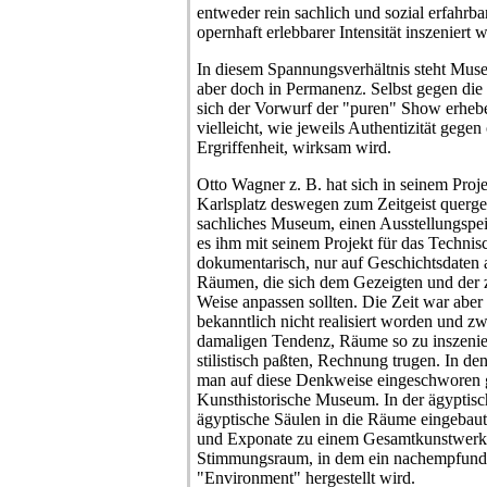
entweder rein sachlich und sozial erfahrbar
opernhaft erlebbarer Intensität inszeniert 
In diesem Spannungsverhältnis steht Muse
aber doch in Permanenz. Selbst gegen die
sich der Vorwurf der "puren" Show erhebe
vielleicht, wie jeweils Authentizität gege
Ergriffenheit, wirksam wird.
Otto Wagner z. B. hat sich in seinem Pro
Karlsplatz deswegen zum Zeitgeist quergest
sachliches Museum, einen Ausstellungspei
es ihm mit seinem Projekt für das Techni
dokumentarisch, nur auf Geschichtsdaten au
Räumen, die sich dem Gezeigten und der z
Weise anpassen sollten. Die Zeit war abe
bekanntlich nicht realisiert worden und zw
damaligen Tendenz, Räume so zu inszenie
stilistisch paßten, Rechnung trugen. In den 
man auf diese Denkweise eingeschworen 
Kunsthistorische Museum. In der ägyptisc
ägyptische Säulen in die Räume eingebaut
und Exponate zu einem Gesamtkunstwerk
Stimmungsraum, in dem ein nachempfunde
"Environment" hergestellt wird.