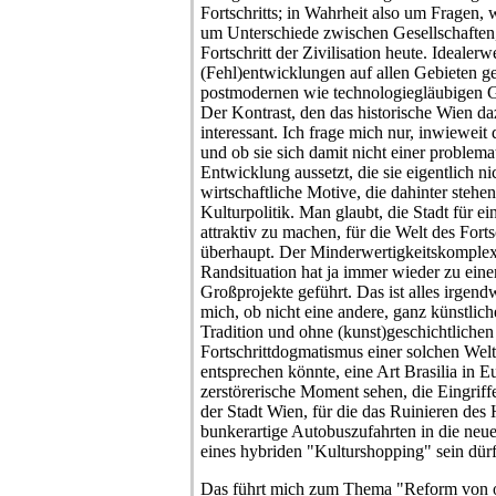
Fortschritts; in Wahrheit also um Fragen, w
um Unterschiede zwischen Gesellschaften
Fortschritt der Zivilisation heute. Idealerw
(Fehl)entwicklungen auf allen Gebieten ge
postmodernen wie technologiegläubigen 
Der Kontrast, den das historische Wien dazu
interessant. Ich frage mich nur, inwieweit d
und ob sie sich damit nicht einer proble
Entwicklung aussetzt, die sie eigentlich nic
wirtschaftliche Motive, die dahinter stehen
Kulturpolitik. Man glaubt, die Stadt für 
attraktiv zu machen, für die Welt des Forts
überhaupt. Der Minderwertigkeitskomplex 
Randsituation hat ja immer wieder zu einer 
Großprojekte geführt. Das ist alles irgendw
mich, ob nicht eine andere, ganz künstlich
Tradition und ohne (kunst)geschichtliche
Fortschrittdogmatismus einer solchen Welt
entsprechen könnte, eine Art Brasilia in
zerstörerische Moment sehen, die Eingriff
der Stadt Wien, für die das Ruinieren des
bunkerartige Autobuszufahrten in die neu
eines hybriden "Kulturshopping" sein dürf
Das führt mich zum Thema "Reform von 