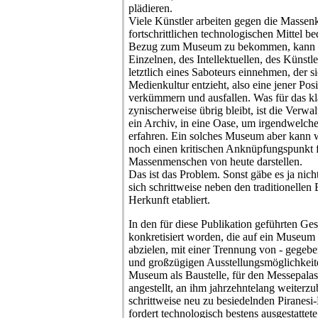
plädieren.
Viele Künstler arbeiten gegen die Massenk
fortschrittlichen technologischen Mittel b
Bezug zum Museum zu bekommen, kann ich
Einzelnen, des Intellektuellen, des Künstle
letztlich eines Saboteurs einnehmen, der s
Medienkultur entzieht, also eine jener Pos
verkümmern und ausfallen. Was für das k
zynischerweise übrig bleibt, ist die Verwa
ein Archiv, in eine Oase, um irgendwelche
erfahren. Ein solches Museum aber kann 
noch einen kritischen Anknüpfungspunkt f
Massenmenschen von heute darstellen.
Das ist das Problem. Sonst gäbe es ja ni
sich schrittweise neben den traditionellen
Herkunft etabliert.
In den für diese Publikation geführten Ge
konkretisiert worden, die auf ein Museum 
abzielen, mit einer Trennung von - gegeb
und großzügigen Ausstellungsmöglichkeite
Museum als Baustelle, für den Messepala
angestellt, an ihm jahrzehntelang weiterz
schrittweise neu zu besiedelnden Piranesi
fordert technologisch bestens ausgestattet