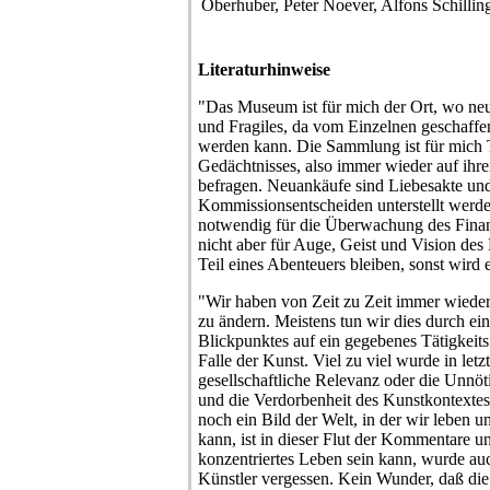
Oberhuber, Peter Noever, Alfons Schillin
Literaturhinweise
"Das Museum ist für mich der Ort, wo n
und Fragiles, da vom Einzelnen geschaffen
werden kann. Die Sammlung ist für mich T
Gedächtnisses, also immer wieder auf ihre
befragen. Neuankäufe sind Liebesakte u
Kommissionsentscheiden unterstellt werd
notwendig für die Überwachung des Finanz
nicht aber für Auge, Geist und Vision des
Teil eines Abenteuers bleiben, sonst wird 
"Wir haben von Zeit zu Zeit immer wieder 
zu ändern. Meistens tun wir dies durch ei
Blickpunktes auf ein gegebenes Tätigkeit
Falle der Kunst. Viel zu viel wurde in letzt
gesellschaftliche Relevanz oder die Unnöt
und die Verdorbenheit des Kunstkontextes
noch ein Bild der Welt, in der wir leben un
kann, ist in dieser Flut der Kommentare 
konzentriertes Leben sein kann, wurde au
Künstler vergessen. Kein Wunder, daß di