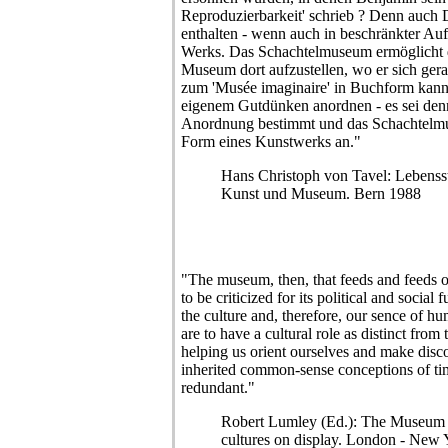
Reproduzierbarkeit' schrieb ? Denn auc
enthalten - wenn auch in beschränkter Au
Werks. Das Schachtelmuseum ermöglicht 
Museum dort aufzustellen, wo er sich gera
zum 'Musée imaginaire' in Buchform kann
eigenem Gutdünken anordnen - es sei denn,
Anordnung bestimmt und das Schachtelmu
Form eines Kunstwerks an."
Hans Christoph von Tavel: Lebens
Kunst und Museum. Bern 1988
"The museum, then, that feeds and feeds off
to be criticized for its political and social
the culture and, therefore, our sence of hu
are to have a cultural role as distinct from t
helping us orient ourselves and make disc
inherited common-sense conceptions of tim
redundant."
Robert Lumley (Ed.): The Museum 
cultures on display. London - New 