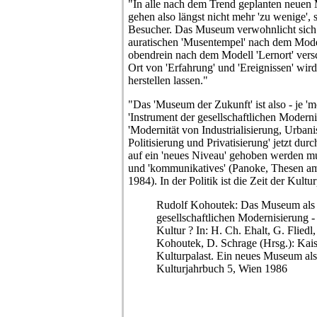
"In alle nach dem Trend geplanten neuen
gehen also längst nicht mehr 'zu wenige', s
Besucher. Das Museum verwohnlicht sich
auratischen 'Musentempel' nach dem Model
obendrein nach dem Modell 'Lernort' ver
Ort von 'Erfahrung' und 'Ereignissen' wird
herstellen lassen."
"Das 'Museum der Zukunft' ist also - je '
'Instrument der gesellschaftlichen Modernis
'Modernität von Industrialisierung, Urbani
Politisierung und Privatisierung' jetzt durc
auf ein 'neues Niveau' gehoben werden muß
und 'kommunikatives' (Panoke, Thesen a
1984). In der Politik ist die Zeit der Kult
Rudolf Kohoutek: Das Museum als 
gesellschaftlichen Modernisierung 
Kultur ? In: H. Ch. Ehalt, G. Fliedl
Kohoutek, D. Schrage (Hrsg.): Kai
Kulturpalast. Ein neues Museum als
Kulturjahrbuch 5, Wien 1986