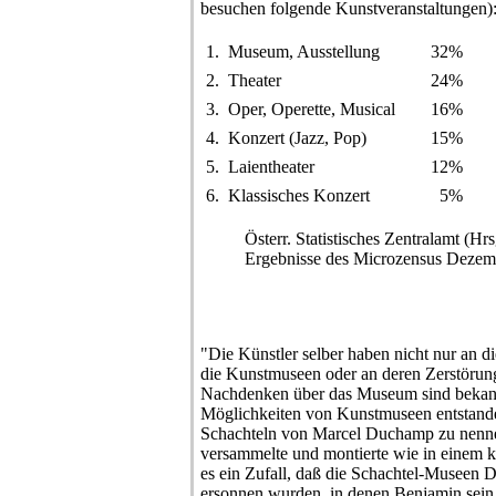
besuchen folgende Kunstveranstaltungen)
1.
Museum, Ausstellung
32%
2.
Theater
24%
3.
Oper, Operette, Musical
16%
4.
Konzert (Jazz, Pop)
15%
5.
Laientheater
12%
6.
Klassisches Konzert
5%
Österr. Statistisches Zentralamt (Hrs
Ergebnisse des Microzensus Dezem
"Die Künstler selber haben nicht nur an d
die Kunstmuseen oder an deren Zerstörun
Nachdenken über das Museum sind bekann
Möglichkeiten von Kunstmuseen entstanden
Schachteln von Marcel Duchamp zu nenne
versammelte und montierte wie in einem k
es ein Zufall, daß die Schachtel-Museen 
ersonnen wurden, in denen Benjamin sein 