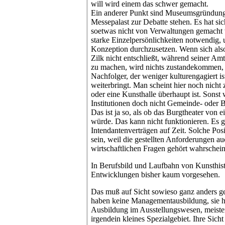
will wird einem das schwer gemacht.
Ein anderer Punkt sind Museumsgründunge
Messepalast zur Debatte stehen. Es hat sic
soetwas nicht von Verwaltungen gemacht
starke Einzelpersönlichkeiten notwendig, 
Konzeption durchzusetzen. Wenn sich also
Zilk nicht entschließt, während seiner Amt
zu machen, wird nichts zustandekommen, 
Nachfolger, der weniger kulturengagiert is
weiterbringt. Man scheint hier noch nich
oder eine Kunsthalle überhaupt ist. Sonst
Institutionen doch nicht Gemeinde- oder 
Das ist ja so, als ob das Burgtheater von
würde. Das kann nicht funktionieren. Es g
Intendantenverträgen auf Zeit. Solche Pos
sein, weil die gestellten Anforderungen au
wirtschaftlichen Fragen gehört wahrschein
In Berufsbild und Laufbahn von Kunsthist
Entwicklungen bisher kaum vorgesehen.
Das muß auf Sicht sowieso ganz anders ge
haben keine Managementausbildung, sie h
Ausbildung im Ausstellungswesen, meisten
irgendein kleines Spezialgebiet. Ihre Sicht