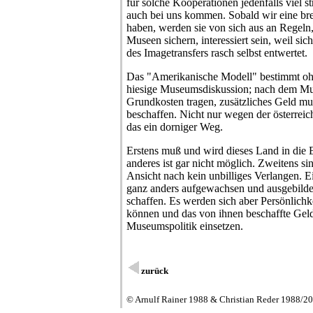
für solche Kooperationen jedenfalls viel 
auch bei uns kommen. Sobald wir eine bre
haben, werden sie von sich aus an Regeln
Museen sichern, interessiert sein, weil si
des Imagetransfers rasch selbst entwertet.
Das "Amerikanische Modell" bestimmt oh
hiesige Museumsdiskussion; nach dem Muste
Grundkosten tragen, zusätzliches Geld muß
beschaffen. Nicht nur wegen der österreic
das ein dorniger Weg.
Erstens muß und wird dieses Land in die
anderes ist gar nicht möglich. Zweitens s
Ansicht nach kein unbilliges Verlangen. E
ganz anders aufgewachsen und ausgebildet 
schaffen. Es werden sich aber Persönlichke
können und das von ihnen beschaffte Geld
Museumspolitik einsetzen.
zurück
© Arnulf Rainer 1988 & Christian Reder 1988/2