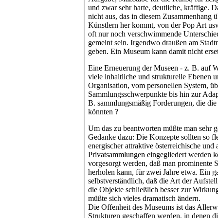
und zwar sehr harte, deutliche, kräftige.
nicht aus, das in diesem Zusammenhang ü
Künstlern her kommt, von der Pop Art us
oft nur noch verschwimmende Unterschied
gemeint sein. Irgendwo draußen am Stadtra
geben. Ein Museum kann damit nicht erse
Eine Erneuerung der Museen - z. B. auf W
viele inhaltliche und strukturelle Ebenen
Organisation, vom personellen System, üb
Sammlungsschwerpunkte bis hin zur Adapt
B. sammlungsmäßig Forderungen, die die 
könnten ?
Um das zu beantworten müßte man sehr g
Gedanke dazu: Die Konzepte sollten so flex
energischer attraktive österreichische und
Privatsammlungen eingegliedert werden k
vorgesorgt werden, daß man prominente
herholen kann, für zwei Jahre etwa. Ein g
selbstverständlich, daß die Art der Aufste
die Objekte schließlich besser zur Wirku
müßte sich vieles dramatisch ändern.
Die Offenheit des Museums ist das Allerw
Strukturen geschaffen werden, in denen di