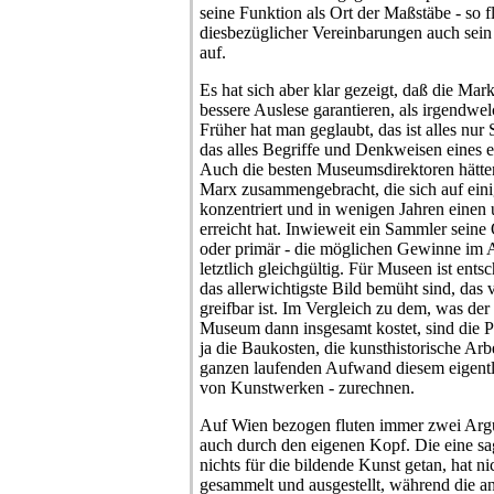
seine Funktion als Ort der Maßstäbe - so 
diesbezüglicher Vereinbarungen auch sein 
auf.
Es hat sich aber klar gezeigt, daß die Mar
bessere Auslese garantieren, als irgendwel
Früher hat man geglaubt, das ist alles nur
das alles Begriffe und Denkweisen eines e
Auch die besten Museumsdirektoren hätte
Marx zusammengebracht, die sich auf ein
konzentriert und in wenigen Jahren eine
erreicht hat. Inwieweit ein Sammler seine 
oder primär - die möglichen Gewinne im Au
letztlich gleichgültig. Für Museen ist ents
das allerwichtigste Bild bemüht sind, das
greifbar ist. Im Vergleich zu dem, was der 
Museum dann insgesamt kostet, sind die 
ja die Baukosten, die kunsthistorische Arb
ganzen laufenden Aufwand diesem eigent
von Kunstwerken - zurechnen.
Auf Wien bezogen fluten immer zwei Arg
auch durch den eigenen Kopf. Die eine sag
nichts für die bildende Kunst getan, hat ni
gesammelt und ausgestellt, während die a