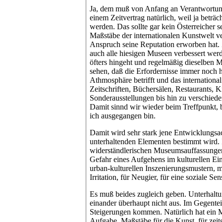
Ja, dem muß von Anfang an Verantwortun
einem Zeitvertrag natürlich, weil ja beträ
werden. Das sollte gar kein Österreicher s
Maßstäbe der internationalen Kunstwelt ver
Anspruch seine Reputation erworben hat. 
auch alle hiesigen Museen verbessert wer
öfters hingeht und regelmäßig dieselben
sehen, daß die Erfordernisse immer noch 
Athmosphäre betrifft und das internationa
Zeitschriften, Büchersälen, Restaurants, K
Sonderausstellungen bis hin zu verschie
Damit sinnd wir wieder beim Treffpunkt,
ich ausgegangen bin.
Damit wird sehr stark jene Entwicklungsac
unterhaltenden Elementen bestimmt wird. 
widerständlerischen Museumsauffassungen
Gefahr eines Aufgehens im kulturellen Ein
urban-kulturellen Inszenierungsmustern, m
Irritation, für Neugier, für eine soziale Sen
Es muß beides zugleich geben. Unterhalt
einander überhaupt nicht aus. Im Gegenteil
Steigerungen kommen. Natürlich hat ein M
Aufgabe, Maßstäbe für die Kunst, für zeit