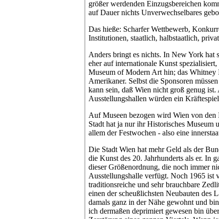
größer werdenden Einzugsbereichen kommt 
auf Dauer nichts Unverwechselbares gebo
Das hieße: Scharfer Wettbewerb, Konkurre
Institutionen, staatlich, halbstaatlich, privat
Anders bringt es nichts. In New York ha
eher auf internationale Kunst spezialisie
Museum of Modern Art hin; das Whitney 
Amerikaner. Selbst die Sponsoren müssen 
kann sein, daß Wien nicht groß genug ist. 
Ausstellungshallen würden ein Kräftespiel
Auf Museen bezogen wird Wien von den 
Stadt hat ja nur ihr Historisches Museum u
allem der Festwochen - also eine innersta
Die Stadt Wien hat mehr Geld als der Bund
die Kunst des 20. Jahrhunderts als er. In 
dieser Größenordnung, die noch immer nic
Ausstellungshalle verfügt. Noch 1965 ist
traditionsreiche und sehr brauchbare Zedli
einen der scheußlichsten Neubauten des L
damals ganz in der Nähe gewohnt und bin
ich dermaßen deprimiert gewesen bin über