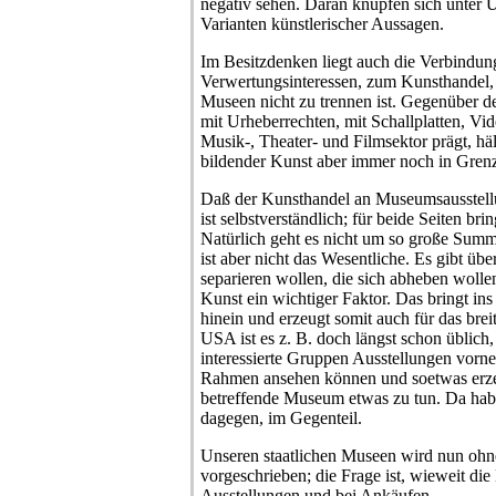
negativ sehen. Daran knüpfen sich unter 
Varianten künstlerischer Aussagen.
Im Besitzdenken liegt auch die Verbindun
Verwertungsinteressen, zum Kunsthandel,
Museen nicht zu trennen ist. Gegenüber d
mit Urheberrechten, mit Schallplatten, Vi
Musik-, Theater- und Filmsektor prägt, hä
bildender Kunst aber immer noch in Gren
Daß der Kunsthandel an Museumsausstellu
ist selbstverständlich; für beide Seiten br
Natürlich geht es nicht um so große Sum
ist aber nicht das Wesentliche. Es gibt über
separieren wollen, die sich abheben wollen
Kunst ein wichtiger Faktor. Das bringt i
hinein und erzeugt somit auch für das bre
USA ist es z. B. doch längst schon üblich, 
interessierte Gruppen Ausstellungen vor
Rahmen ansehen können und soetwas erzeu
betreffende Museum etwas zu tun. Da habe
dagegen, im Gegenteil.
Unseren staatlichen Museen wird nun ohne
vorgeschrieben; die Frage ist, wieweit die
Ausstellungen und bei Ankäufen.