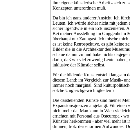
ihre eigene künstlerische Arbeit - sich zu
Konzepten unterordnen muß.
Da bin ich ganz anderer Ansicht. Ich fürc
Leuten. Ich würde sicher nicht mit jedem 
sicher irgendwie in ein Eck inszenieren. A
Bei meiner Ausstellung im Guggenheim M
überhaupt nur Zaungast. Ich mische mich n
es ist keine Retrospektive, es gibt keine z
Bilder die in die Architektur des Museums 
schaue da nur zu und habe nichts dagegen
darin, daß wir viel zuwenig Leute haben, 
inklusive der Künstler selbst.
Für die bildende Kunst entsteht langsam d
diesem Land; im Vergleich zur Musik- und
immer noch marginal. Sind kulturpolitis
solche Ungleichgewichtigkeiten ?
Die darstellenden Künste sind meiner Me
Expansionsgrenzen angelangt. Für einen w
nicht mehr da. Man kann in Wien vielleic
errichten mit Personal aus Osteuropa - wo 
Künstler herkommen - aber viel mehr ist i
drinnen, trotz des enormen Aufwandes. 