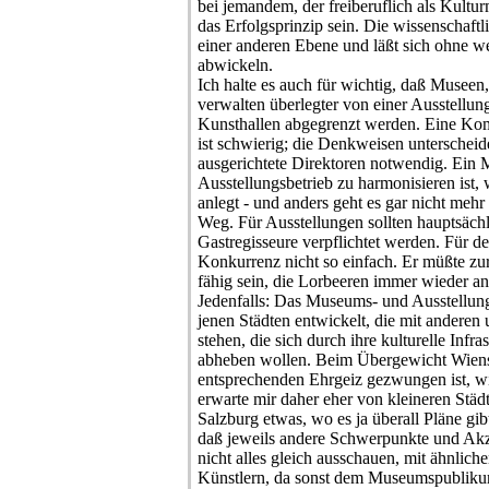
bei jemandem, der freiberuflich als Kultur
das Erfolgsprinzip sein. Die wissenschaftl
einer anderen Ebene und läßt sich ohne w
abwickeln.
Ich halte es auch für wichtig, daß Museen
verwalten überlegter von einer Ausstellun
Kunsthallen abgegrenzt werden. Eine Kom
ist schwierig; die Denkweisen unterscheide
ausgerichtete Direktoren notwendig. Ein
Ausstellungsbetrieb zu harmonisieren ist
anlegt - und anders geht es gar nicht mehr 
Weg. Für Ausstellungen sollten hauptsäch
Gastregisseure verpflichtet werden. Für d
Konkurrenz nicht so einfach. Er müßte z
fähig sein, die Lorbeeren immer wieder an
Jedenfalls: Das Museums- und Ausstellung
jenen Städten entwickelt, die mit anderen
stehen, die sich durch ihre kulturelle Infra
abheben wollen. Beim Übergewicht Wiens,
entsprechenden Ehrgeiz gezwungen ist, wir
erwarte mir daher eher von kleineren Städ
Salzburg etwas, wo es ja überall Pläne gibt
daß jeweils andere Schwerpunkte und Akz
nicht alles gleich ausschauen, mit ähnlich
Künstlern, da sonst dem Museumspublikum