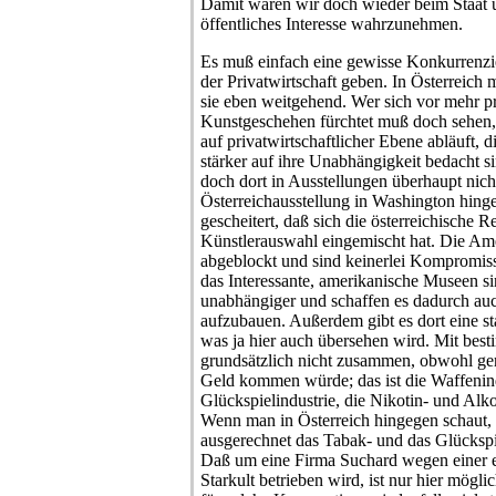
Damit wären wir doch wieder beim Staat u
öffentliches Interesse wahrzunehmen.
Es muß einfach eine gewisse Konkurrenz
der Privatwirtschaft geben. In Österreich mi
sie eben weitgehend. Wer sich vor mehr p
Kunstgeschehen fürchtet muß doch sehen, 
auf privatwirtschaftlicher Ebene abläuft, 
stärker auf ihre Unabhängigkeit bedacht si
doch dort in Ausstellungen überhaupt nic
Österreichausstellung in Washington hinge
gescheitert, daß sich die österreichische R
Künstlerauswahl eingemischt hat. Die Ame
abgeblockt und sind keinerlei Kompromiss
das Interessante, amerikanische Museen s
unabhängiger und schaffen es dadurch auc
aufzubauen. Außerdem gibt es dort eine s
was ja hier auch übersehen wird. Mit best
grundsätzlich nicht zusammen, obwohl ger
Geld kommen würde; das ist die Waffenind
Glückspielindustrie, die Nikotin- und Alko
Wenn man in Österreich hingegen schaut, 
ausgerechnet das Tabak- und das Glücksp
Daß um eine Firma Suchard wegen einer 
Starkult betrieben wird, ist nur hier mögl