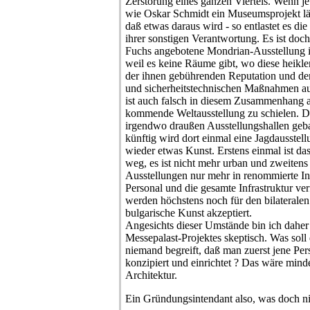
Zerstörung eines ganzen Viertels. Wenn je
wie Oskar Schmidt ein Museumsprojekt läu
daß etwas daraus wird - so entlastet es d
ihrer sonstigen Verantwortung. Es ist doc
Fuchs angebotene Mondrian-Ausstellung in
weil es keine Räume gibt, wo diese heikle
der ihnen gebührenden Reputation und de
und sicherheitstechnischen Maßnahmen au
ist auch falsch in diesem Zusammenhang 
kommende Weltausstellung zu schielen. 
irgendwo draußen Ausstellungshallen geb
künftig wird dort einmal eine Jagdausstel
wieder etwas Kunst. Erstens einmal ist d
weg, es ist nicht mehr urban und zweite
Ausstellungen nur mehr in renommierte Inst
Personal und die gesamte Infrastruktur ve
werden höchstens noch für den bilateralen
bulgarische Kunst akzeptiert.
Angesichts dieser Umstände bin ich daher
Messepalast-Projektes skeptisch. Was soll
niemand begreift, daß man zuerst jene Per
konzipiert und einrichtet ? Das wäre mind
Architektur.
Ein Gründungsintendant also, was doch nic