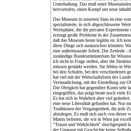
Unterhaltung. Das muß unter Museumsleu
hervorrufen, einen Kampf um neue inhaltl
Das Museum in unserem Sinn ist eine vom
spezialisierte, in sich abgeschlossene Wert
Wertsphäre, die die privaten Experimente d
erzeugt große Probleme in der Zusammena
daß das Museum heute legitim ist. Ich ke
diese Dinge sich austauschen könnten. Was 
eine außermuseale Arbeit. Die Zentrale -
zuständige Bundesministerium für Wissns
ich nicht in Frage stellen, aber die Strukt
müssen gestärkt werden. Sie fehlen in Wie
bei den Schulen, bei den verschiedenen ge
hat viel mit der Wirtschaftsform des Lande
Verstaatlichung, mit der Einstellung zur Ob
Die Obrigkeit hat gegenüber Kunst sehr la
eingegriffen, das prägt heute noch viele E
Es hat sich in Wahrheit aber viel geändert
eine neue Liberalität gefunden hat. Nur m
Traditionen der Vergangenheit, die jede Z
abzulegen. Es muß sich auch von dieser
Matrix befreien, die wir in Wien par exce
"Traum und Wirklichkeit" durchgespielt h
der Umgang mit Geschichte keine Selbstbe