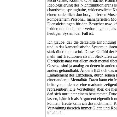
leicht Glätte, Routine, Oberfläche, Komme
Ideologisierung des Nichtfunktionierens is
chaotische, sprunghafte, widersetzliche Kr
einem ordentlich durchorganisierten Mus
kompetentem Personal, manageriellen Mög
Dienstleistungen für den Besucher usw. kö
Irritierende noch mehr verloren gehen, als
heutigen System der Fall ist.
Ich glaube, daß die derzeitige Einbindung 
und in das kameralistische System in ihr
stark überbetont wird. Dieses Gefühl der
mehr mit Traditionen als mit Strukturen zu
Obrigkeitsstaat vor allem auch mental übe
Gesetze sind ja analog zu denen in ander
anders gehandhabt. Ändern läßt sich das n
Engagement des Einzelnen, durch seinen 
einer anderen Mentalität. Dazu kann ein
beitragen, indem es eine markante zeitgen
repräsentiert. Die Vorstellung aber, die hier
daß sich nur unter einem bestimmten Druck
lassen, hätte ich als Argument eigentlich 
können. Heute kann ich das nicht mehr. K
Verwaltungsbereich immer Glätte und Rou
inhaltlich.