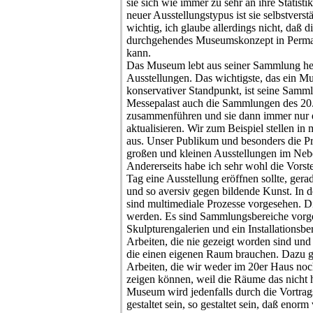
sie sich wie immer zu sehr an ihre Statist
neuer Ausstellungstypus ist sie selbstverst
wichtig, ich glaube allerdings nicht, daß d
durchgehendes Museumskonzept in Perm
kann.
Das Museum lebt aus seiner Sammlung her
Ausstellungen. Das wichtigste, das ein Mu
konservativer Standpunkt, ist seine Samml
Messepalast auch die Sammlungen des 20.
zusammenführen und sie dann immer nur d
aktualisieren. Wir zum Beispiel stellen in
aus. Unser Publikum und besonders die Pr
großen und kleinen Ausstellungen im Neb
Andererseits habe ich sehr wohl die Vorst
Tag eine Ausstellung eröffnen sollte, gerade
und so aversiv gegen bildende Kunst. In 
sind multimediale Prozesse vorgesehen. D
werden. Es sind Sammlungsbereiche vorg
Skulpturengalerien und ein Installationsber
Arbeiten, die nie gezeigt worden sind und 
die einen eigenen Raum brauchen. Dazu g
Arbeiten, die wir weder im 20er Haus noch
zeigen können, weil die Räume das nicht
Museum wird jedenfalls durch die Vortra
gestaltet sein, so gestaltet sein, daß enor