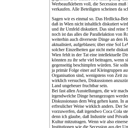
Werbeaufklebern voll, die Secession muß
verkaufen. Alle Beteiligten scheinen da sc
Sagen wir es einmal so. Das Hrdlicka-Beis
daß in Wien nicht inhaltlich diskutiert wi
und ihr Umfeld diskutiert. Das sind reine 
noch ist das alles die Parallelaktion von 
weiterhin auch diverseste Dinge an den H
aktualisiert, aufgeblasen; über eine Sol 
solcher Einzelheiten gar nicht mehr diskuti
Wien fehlt in der Tat eine intellektuelle D
könnten zu ihr sehr viel beitragen, wenn si
gegenseitig beschimpfen würden. Sie soll
ja primär Folge einer auf Kleingruppen au
Organisation sind, wenigstens von Zeit z
wirklich versuchen, Diskussionen anzuzün
Land ungeheuer fruchtbar sein.
Bei fast allen Ausstellungen, die wir mach
irgendwelche Dinge herangezogen werden,
Diskussionaus dem Weg gehen kann. In an
erfreulicher Weise wirklich anders. Der Se
vorzuwerfen, daß irgendwo Coca Cola steht
denn ich glaube, daß Industrie und Privatl
Kultur mitzutragen. Wenn wir also einers
Institutionen wie die Secession aus der 