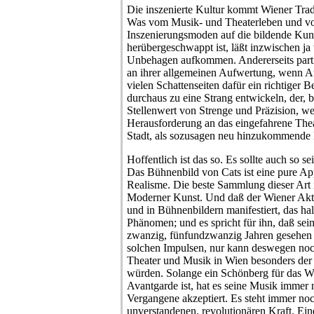
Die inszenierte Kultur kommt Wiener Trad
Was vom Musik- und Theaterleben und von
Inszenierungsmoden auf die bildende Kun
herübergeschwappt ist, läßt inzwischen j
Unbehagen aufkommen. Andererseits partiz
an ihrer allgemeinen Aufwertung, wenn A
vielen Schattenseiten dafür ein richtiger Be
durchaus zu eine Strang entwickeln, der, 
Stellenwert von Strenge und Präzision, wei
Herausforderung an das eingefahrene The
Stadt, als sozusagen neu hinzukommende 
Hoffentlich ist das so. Es sollte auch so s
Das Bühnenbild von Cats ist eine pure A
Realisme. Die beste Sammlung dieser Art
Moderner Kunst. Und daß der Wiener Akti
und in Bühnenbildern manifestiert, das halt
Phänomen; und es spricht für ihn, daß sei
zwanzig, fünfundzwanzig Jahren gesehen 
solchen Impulsen, nur kann deswegen noch
Theater und Musik in Wien besonders der 
würden. Solange ein Schönberg für das 
Avantgarde ist, hat es seine Musik immer n
Vergangene akzeptiert. Es steht immer no
unverstandenen, revolutionären Kraft. Ein