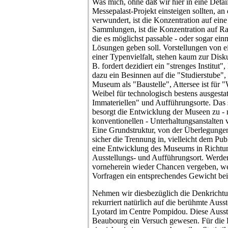
Was mich, ohne daß wir hier in eine Detai
Messepalast-Projekt einsteigen sollten, an
verwundert, ist die Konzentration auf ei
Sammlungen, ist die Konzentration auf Ra
die es möglichst passable - oder sogar ein
Lösungen geben soll. Vorstellungen von
einer Typenvielfalt, stehen kaum zur Disk
B. fordert dezidiert ein "strenges Institu
dazu ein Besinnen auf die "Studierstube", 
Museum als "Baustelle", Attersee ist für
Weibel für technologisch bestens ausgesta
Immateriellen" und Aufführungsorte. Das s
besorgt die Entwicklung der Museen zu - 
konventionellen - Unterhaltungsanstalten 
Eine Grundstruktur, von der Überlegunge
sicher die Trennung in, vielleicht dem P
eine Entwicklung des Museums in Richtun
Ausstellungs- und Aufführungsort. Werde
vorneherein wieder Chancen vergeben, wen
Vorfragen ein entsprechendes Gewicht be
Nehmen wir diesbezüglich die Denkrichtun
rekurriert natürlich auf die berühmte Aus
Lyotard im Centre Pompidou. Diese Ausste
Beaubourg ein Versuch gewesen. Für die Po