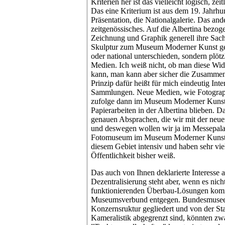
Kriterien her ist das vielleicht logisch, zeit
Das eine Kriterium ist aus dem 19. Jahrhun
Präsentation, die Nationalgalerie. Das ande
zeitgenössisches. Auf die Albertina bezog
Zeichnung und Graphik generell ihre Sac
Skulptur zum Museum Moderner Kunst gehö
oder national unterschieden, sondern plöt
Medien. Ich weiß nicht, ob man diese Wid
kann, man kann aber sicher die Zusammena
Prinzip dafür heißt für mich eindeutig Inte
Sammlungen. Neue Medien, wie Fotograph
zufolge dann im Museum Moderner Kunst,
Papierarbeiten in der Albertina blieben. D
genauen Absprachen, die wir mit der neue
und deswegen wollen wir ja im Messepalas
Fotomuseum im Museum Moderner Kunst 
diesem Gebiet intensiv und haben sehr vie
Öffentlichkeit bisher weiß.
Das auch von Ihnen deklarierte Interesse
Dezentralisierung steht aber, wenn es nicht 
funktionierenden Überbau-Lösungen kom
Museumsverbund entgegen. Bundesmuseen,
Konzernsruktur gegliedert und von der St
Kameralistik abgegrenzt sind, könnten zwa