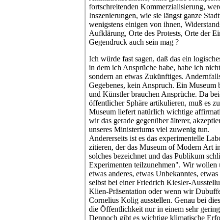
fortschreitenden Kommerzialisierung, werde
Inszenierungen, wie sie längst ganze Stadt
wenigstens einigen von ihnen, Widerstand
Aufklärung, Orte des Protests, Orte der Ein
Gegendruck auch sein mag ?
Ich würde fast sagen, daß das ein logisch
in dem ich Ansprüche habe, habe ich nic
sondern an etwas Zukünftiges. Andernfalls
Gegebenes, kein Anspruch. Ein Museum b
und Künstler brauchen Ansprüche. Da beid
öffentlicher Sphäre artikulieren, muß es 
Museum liefert natürlich wichtige affirma
wir das gerade gegenüber älterer, akzepti
unseres Ministeriums viel zuwenig tun.
Andererseits ist es das experimentelle Lab
zitieren, der das Museum of Modern Art i
solches bezeichnet und das Publikum schli
Experimenten teilzunehmen". Wir wollen
etwas anderes, etwas Unbekanntes, etwas 
selbst bei einer Friedrich Kiesler-Ausstel
Klien-Präsentation oder wenn wir Dubuffe
Cornelius Kolig ausstellen. Genau bei die
die Öffentlichkeit nur in einem sehr geri
Dennoch gibt es wichtige klimatische Erf