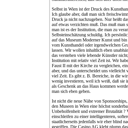
Selbst in Wien ist der Druck des Kunsthan
Ich glaube aber, daß man sich freischwi
Druck ja nicht nachzugeben. Nur heißt da
auf etwas verzichten muß. Das muß man s
man ist es der Institution, die man zu vera
Selbsteinschätzung schuldig. Ich persönlic
auf das Museum Moderner Kunst und bin au
vom Kunsthandel oder irgendwelchen Grup
lassen. Wir wollen inhaltlich eben unabh
das verstehen viele lebende Künstler nich
Institution mit relativ viel Zeit ist. Wir h
Faust II mit der Kirche zu vergleichen, e
aber, und das unterscheidet uns vielleicht
viel Zeit. Es gibt z. B. Bereiche, in die 
wenig investieren, weil ich weiß, daß sie 
als Geschenk an das Haus kommen werden
man sich eben geben.
Ist nicht die neue Nähe von Sponsorships,
den Museen in Wien eine höchst sonderb
Unbeholfenheit und extremer Brutalität ? V
einschleifen zu einer intelligenteren, softer
staatlicherseits jedenfalls wir eher blind 
gegriffen. Die Casino AG klebt plump das