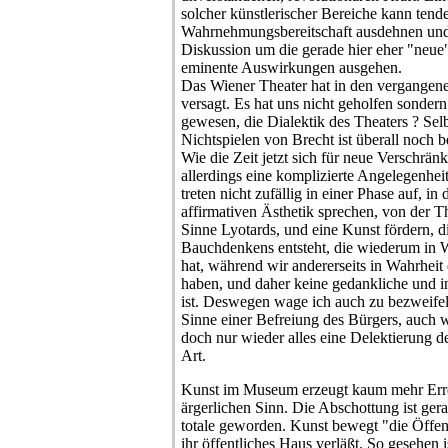
solcher künstlerischer Bereiche kann tende
Wahrnehmungsbereitschaft ausdehnen und 
Diskussion um die gerade hier eher "neue
eminente Auswirkungen ausgehen.
Das Wiener Theater hat in den vergangene
versagt. Es hat uns nicht geholfen sondern
gewesen, die Dialektik des Theaters ? Se
Nichtspielen von Brecht ist überall noch 
Wie die Zeit jetzt sich für neue Verschränk
allerdings eine komplizierte Angelegenhei
treten nicht zufällig in einer Phase auf, in
affirmativen Ästhetik sprechen, von der T
Sinne Lyotards, und eine Kunst fördern, d
Bauchdenkens entsteht, die wiederum in 
hat, während wir andererseits in Wahrheit 
haben, und daher keine gedankliche und i
ist. Deswegen wage ich auch zu bezweifel
Sinne einer Befreiung des Bürgers, auch we
doch nur wieder alles eine Delektierung d
Art.
Kunst im Museum erzeugt kaum mehr Erre
ärgerlichen Sinn. Die Abschottung ist ger
totale geworden. Kunst bewegt "die Öffen
ihr öffentliches Haus verläßt. So gesehen 