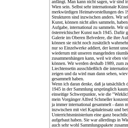
anfängt. Man kann nicht sagen, wir sind in
Wien sein. Selbst sehr internationale Kün
merkwürdigen Heimatvorstellungen des 19
Strukturen sind inzwischen anders. Wir s
Kunst, können nicht alles sammeln, haben
Aufgabe, international zu sammeln. Wir 
österreichischer Kunst nach 1945. Dafür gi
Galerie im Oberen Belvedere, die ihre Au
können sie nicht noch zusätzlich wahrneh
nur so Einzelwerke addiert, der kennt un
wiederum mit unseren mangelnden räumli
zusammenhängen kann, weil wir eben vieles
können. Wir werden deshalb 1989, zum ze
Liechtensetin ausschließlich die internati
zeigen und da wird man dann sehen, wievi
gesammelt haben.
Wenn ich daran denke, daß ja tatsächlich 
1945 in der Sammlung ursprünglich kaum v
einseitige Schwerpunkte, wie die "Wirklic
mein Vorgänger Alfred Schmeller konzentr
ja immer international gesammelt - dann m
inzwischen mit viel Kapitaleinsatz und bet
Unterrichtsministerium eine ganz beachtl
aufgebaut haben. Sie war allerdings in Wi
auch sehr wohl Sammlungspakete zusamm