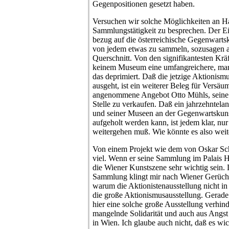
Gegenpositionen gesetzt haben.
Versuchen wir solche Möglichkeiten an Ha
Sammlungstätigkeit zu besprechen. Der Ein
bezug auf die österreichische Gegenwartsku
von jedem etwas zu sammeln, sozusagen a
Querschnitt. Von den signifikantesten Kräf
keinem Museum eine umfangreichere, ma
das deprimiert. Daß die jetzige Aktionism
ausgeht, ist ein weiterer Beleg für Versäu
angenommene Angebot Otto Mühls, seine 
Stelle zu verkaufen. Daß ein jahrzehntelan
und seiner Museen an der Gegenwartskunst
aufgeholt werden kann, ist jedem klar, nur 
weitergehen muß. Wie könnte es also weit
Von einem Projekt wie dem von Oskar Schm
viel. Wenn er seine Sammlung im Palais Ha
die Wiener Kunstszene sehr wichtig sein. 
Sammlung klingt mir nach Wiener Gerücht
warum die Aktionistenausstellung nicht in 
die große Aktionismusausstellung. Gerade d
hier eine solche große Ausstellung verhind
mangelnde Solidarität und auch aus Angst 
in Wien. Ich glaube auch nicht, daß es wic