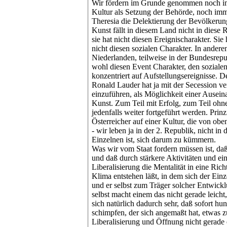
Wir fördern im Grunde genommen noch imm
Kultur als Setzung der Behörde, noch imm
Theresia die Delektierung der Bevölkerun
Kunst fällt in diesem Land nicht in diese R
sie hat nicht diesen Ereignischarakter. Sie
nicht diesen sozialen Charakter. In andere
Niederlanden, teilweise in der Bundesrepu
wohl diesen Event Charakter, den soziale
konzentriert auf Aufstellungsereignisse. 
Ronald Lauder hat ja mit der Secession ver
einzuführen, als Möglichkeit einer Ausein
Kunst. Zum Teil mit Erfolg, zum Teil oh
jedenfalls weiter fortgeführt werden. Prinzi
Österreicher auf einer Kultur, die von ob
- wir leben ja in der 2. Republik, nicht in 
Einzelnen ist, sich darum zu kümmern.
Was wir vom Staat fordern müssen ist, daß 
und daß durch stärkere Aktivitäten und ein
Liberalisierung die Mentalität in eine Rich
Klima entstehen läßt, in dem sich der Einz
und er selbst zum Träger solcher Entwick
selbst macht einem das nicht gerade leicht
sich natürlich dadurch sehr, daß sofort hu
schimpfen, der sich angemaßt hat, etwas z
Liberalisierung und Öffnung nicht gerade e