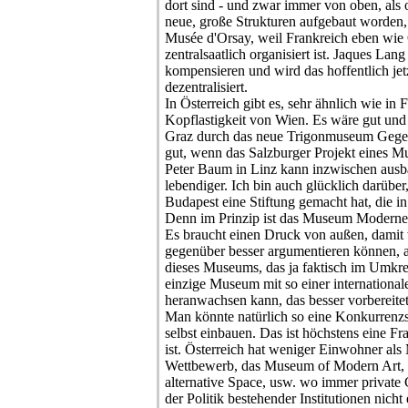
dort sind - und zwar immer von oben, als o
neue, große Strukturen aufgebaut worden,
Musée d'Orsay, weil Frankreich eben wie
zentralsaatlich organisiert ist. Jaques Lang
kompensieren und wird das hoffentlich jet
dezentralisiert.
In Österreich gibt es, sehr ähnlich wie in
Kopflastigkeit von Wien. Es wäre gut und
Graz durch das neue Trigonmuseum Gegen
gut, wenn das Salzburger Projekt eines Mu
Peter Baum in Linz kann inzwischen ausba
lebendiger. Ich bin auch glücklich darübe
Budapest eine Stiftung gemacht hat, die i
Denn im Prinzip ist das Museum Moderner 
Es braucht einen Druck von außen, damit 
gegenüber besser argumentieren können, 
dieses Museums, das ja faktisch im Umkre
einzige Museum mit so einer internationa
heranwachsen kann, das besser vorbereitet
Man könnte natürlich so eine Konkurrenzsi
selbst einbauen. Das ist höchstens eine F
ist. Österreich hat weniger Einwohner als 
Wettbewerb, das Museum of Modern Art,
alternative Space, usw. wo immer private
der Politik bestehender Institutionen nich