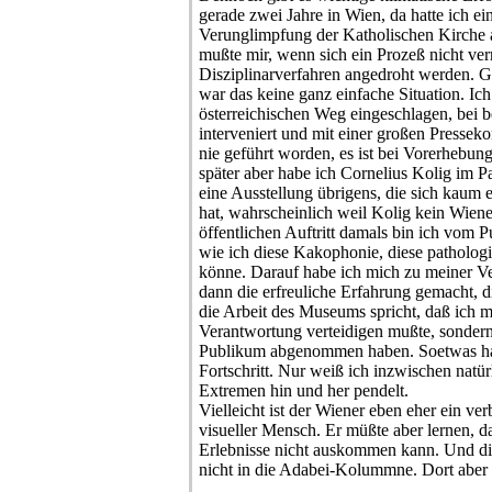
gerade zwei Jahre in Wien, da hatte ich 
Verunglimpfung der Katholischen Kirche
mußte mir, wenn sich ein Prozeß nicht verm
Disziplinarverfahren angedroht werden. 
war das keine ganz einfache Situation. Ich
österreichischen Weg eingeschlagen, bei 
interveniert und mit einer großen Presseko
nie geführt worden, es ist bei Vorerhebun
später aber habe ich Cornelius Kolig im Pal
eine Ausstellung übrigens, die sich kaum 
hat, wahrscheinlich weil Kolig kein Wiener
öffentlichen Auftritt damals bin ich vom
wie ich diese Kakophonie, diese patholog
könne. Darauf habe ich mich zu meiner V
dann die erfreuliche Erfahrung gemacht, 
die Arbeit des Museums spricht, daß ich m
Verantwortung verteidigen mußte, sonder
Publikum abgenommen haben. Soetwas halt
Fortschritt. Nur weiß ich inzwischen natü
Extremen hin und her pendelt.
Vielleicht ist der Wiener eben eher ein verb
visueller Mensch. Er müßte aber lernen, da
Erlebnisse nicht auskommen kann. Und die
nicht in die Adabei-Kolummne. Dort aber s