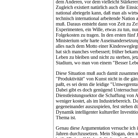
dem Anderen, vor dem vielleicht Stärkeren
Zugleich existiert natürlich auch die Eins
national abriegeln kann, daß man als wirtsc
technisch international arbeitende Nation
muß. Daraus entsteht dann von Zeit zu Ze
Experimenten, ein Wille, etwas zu tun, nur
Folgekosten zu tragen. In den ersten fünf
Ministerium sehr harte Auseinandersetzun
alles nach dem Motto einer Kindesweglegu
hat sich manches verbessert; früher beka
Leben zu bleiben und nicht zu sterben, jetz
Stadium, wo man von einem "Besser Lebe
Diese Situation muß auch damit zusamme
"Produktivität" von Kunst nicht in die gä
paßt, es sei denn die leidige "Umwegrenta
Dabei gibt es doch genügend Untersuchu
Dienstleistungssektor die Schaffung von A
weniger kostet, als im Industriebereich. Da
gegeneinander auszuspielen, fest stehen dü
Dynamik intelligenter kultureller Investiti
Thema ist.
Genau diese Argumentation versuche ich im
Jahren durchzusetzen. Mein Slogan, den 