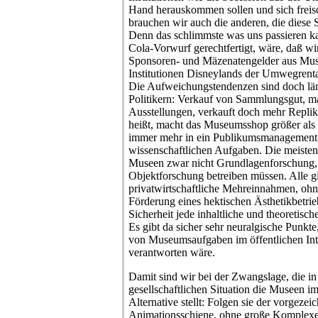
Hand herauskommen sollen und sich fre
brauchen wir auch die anderen, die diese 
Denn das schlimmste was uns passieren k
Cola-Vorwurf gerechtfertigt, wäre, daß wi
Sponsoren- und Mäzenatengelder aus Mu
Institutionen Disneylands der Umwegrenta
Die Aufweichungstendenzen sind doch läng
Politikern: Verkauf von Sammlungsgut, m
Ausstellungen, verkauft doch mehr Replike
heißt, macht das Museumsshop größer als 
immer mehr in ein Publikumsmanagement, 
wissenschaftlichen Aufgaben. Die meisten
Museen zwar nicht Grundlagenforschung,
Objektforschung betreiben müssen. Alle gi
privatwirtschaftliche Mehreinnahmen, ohn
Förderung eines hektischen Ästhetikbetrieb
Sicherheit jede inhaltliche und theoretisc
Es gibt da sicher sehr neuralgische Punk
von Museumsaufgaben im öffentlichen Int
verantworten wäre.
Damit sind wir bei der Zwangslage, die in 
gesellschaftlichen Situation die Museen im
Alternative stellt: Folgen sie der vorgeze
Animationsschiene, ohne große Komplexe