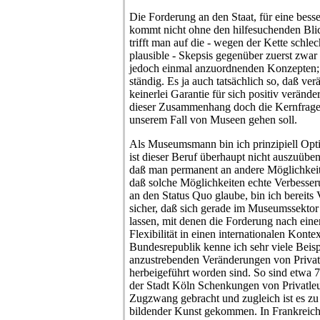
Die Forderung an den Staat, für eine besse
kommt nicht ohne den hilfesuchenden Bli
trifft man auf die - wegen der Kette schl
plausible - Skepsis gegenüber zuerst zwar
jedoch einmal anzuordnenden Konzepten; si
ständig. Es ja auch tatsächlich so, daß ve
keinerlei Garantie für sich positiv verände
dieser Zusammenhang doch die Kernfrage
unserem Fall von Museen gehen soll.
Als Museumsmann bin ich prinzipiell Opt
ist dieser Beruf überhaupt nicht auszuübe
daß man permanent an andere Möglichkeit
daß solche Möglichkeiten echte Verbesse
an den Status Quo glaube, bin ich bereits 
sicher, daß sich gerade im Museumssekto
lassen, mit denen die Forderung nach ein
Flexibilität in einen internationalen Kont
Bundesrepublik kenne ich sehr viele Beisp
anzustrebenden Veränderungen von Privat
herbeigeführt worden sind. So sind etwa
der Stadt Köln Schenkungen von Privatleut
Zugzwang gebracht und zugleich ist es zu
bildender Kunst gekommen. In Frankreich