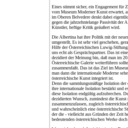
Eines stimmt sicher, ein Engagement für Z
vom Museum Moderner Kunst erwartet, an 
im Oberen Belvedere denkt dabei eigentl
gegen die jahrzehntelange Passivität der A
Künstler, heftige Kritik geäußert wird.
Die Albertina hat ihre Politik mit der neu
umgestellt. Es ist sehr viel geschehen, gera
Hilfe der Österreichischen Luwig-Stiftung
uns echt als Gesprächspartner. Das ist ein
dezidiert der Meinung bin, daß man im 20.
Österreichische Galerie weiterführen soll
zusammenfaßt. Das ist das Ziel im Muse
man dann die internationale Moderne sehe
österreichische Kunst integriert ist.
Denn die sammlungsmäßige Isolation der ö
ihre internationale Isolation bestärkt und 
diese Isolation endgültig aufzubrechen. D
dezidierten Wunsch, zumindest die Kunst 
zusammenzufassen, zugleich österreichis
und wahrscheinlich eine österreichische St
der die - vielleicht aus Gründen der Zeit h
bedeutenden österreichischen Werke doch ö