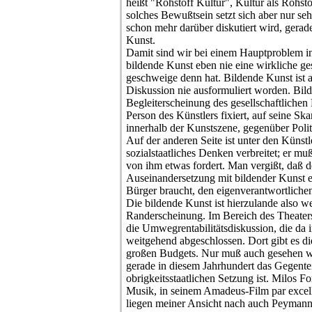
heißt "Rohstoff Kultur", Kultur als Rohsto
solches Bewußtsein setzt sich aber nur s
schon mehr darüber diskutiert wird, gerad
Kunst.
Damit sind wir bei einem Hauptproblem i
bildende Kunst eben nie eine wirkliche ge
geschweige denn hat. Bildende Kunst ist a
Diskussion nie ausformuliert worden. Bild
Begleiterscheinung des gesellschaftlichen 
Person des Künstlers fixiert, auf seine Sk
innerhalb der Kunstszene, gegenüber Poli
Auf der anderen Seite ist unter den Künstl
sozialstaatliches Denken verbreitet; er m
von ihm etwas fordert. Man vergißt, daß de
Auseinandersetzung mit bildender Kunst e
Bürger braucht, den eigenverantwortliche
Die bildende Kunst ist hierzulande also we
Randerscheinung. Im Bereich des Theaters
die Umwegrentabilitätsdiskussion, die da 
weitgehend abgeschlossen. Dort gibt es die 
großen Budgets. Nur muß auch gesehen w
gerade in diesem Jahrhundert das Gegentei
obrigkeitsstaatlichen Setzung ist. Milos F
Musik, in seinem Amadeus-Film par excel
liegen meiner Ansicht nach auch Peyman