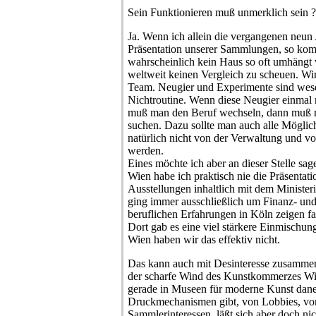
Sein Funktionieren muß unmerklich sein ?
Ja. Wenn ich allein die vergangenen neun J
Präsentation unserer Sammlungen, so ko
wahrscheinlich kein Haus so oft umhängt 
weltweit keinen Vergleich zu scheuen. Wir
Team. Neugier und Experimente sind wesen
Nichtroutine. Wenn diese Neugier einmal n
muß man den Beruf wechseln, dann muß 
suchen. Dazu sollte man auch alle Möglic
natürlich nicht von der Verwaltung und vo
werden.
Eines möchte ich aber an dieser Stelle sage
Wien habe ich praktisch nie die Präsentat
Ausstellungen inhaltlich mit dem Minister
ging immer ausschließlich um Finanz- u
beruflichen Erfahrungen in Köln zeigen fa
Dort gab es eine viel stärkere Einmischung 
Wien haben wir das effektiv nicht.
Das kann auch mit Desinteresse zusammen
der scharfe Wind des Kunstkommerzes Wien 
gerade in Museen für moderne Kunst dan
Druckmechanismen gibt, von Lobbies, vo
Sammlerinteressen, läßt sich aber doch nic