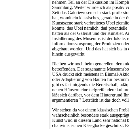
nehmen Teil an der Diskussion im Kompl
Sammlung. Weiter würde ich als positiv ve
Zeit das Galeriewesen sehr stark professiona
hat, womit ein klassisches, gerade in der 
Kunstszene stark verbreitetes Übel ziemli
konnte, das Übel nämlich, daß potentiell
hatten als der Galerist und der Künstler. 
Installierung des Museums ist der lokale, 
Informationsvorsprung der Produzierend
abgebaut worden. Und das hat sich bis in 
hinein ausgewirkt.
Bleiben wir noch beim generellen, dem nic
betreffenden. Der sogenannte Museumsbo
USA drückt sich meistens in Einmal-Aktion
oder Adaptierung von Bauten für bestimm
gibt es fast nirgends die Bereitschaft, adä
neuen Häusern eine tiefgreifendere kultur
läßt sich darüber, vor dem Hintergrund Ih
argumentieren ? Letztlich ist das doch völl
Wir stehen da vor einem klassischen Probl
wahrscheinlich besonders stark ausgeprägt 
Kunst wird in diesem Land sehr national b
chauvinistischen Käseglocke geschützt. Es