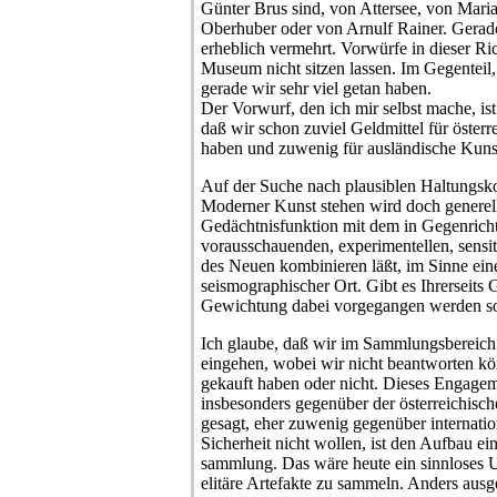
Günter Brus sind, von Attersee, von Mari
Oberhuber oder von Arnulf Rainer. Gera
erheblich vermehrt. Vorwürfe in dieser Ri
Museum nicht sitzen lassen. Im Gegenteil,
gerade wir sehr viel getan haben.
Der Vorwurf, den ich mir selbst mache, ist
daß wir schon zuviel Geldmittel für österr
haben und zuwenig für ausländische Kuns
Auf der Suche nach plausiblen Haltungsk
Moderner Kunst stehen wird doch generell 
Gedächtnisfunktion mit dem in Gegenrich
vorausschauenden, experimentellen, sensit
des Neuen kombinieren läßt, im Sinne ein
seismographischer Ort. Gibt es Ihrerseits 
Gewichtung dabei vorgegangen werden sol
Ich glaube, daß wir im Sammlungsbereich
eingehen, wobei wir nicht beantworten kön
gekauft haben oder nicht. Dieses Engagem
insbesonders gegenüber der österreichisc
gesagt, eher zuwenig gegenüber internatio
Sicherheit nicht wollen, ist den Aufbau e
sammlung. Das wäre heute ein sinnloses 
elitäre Artefakte zu sammeln. Anders ausg