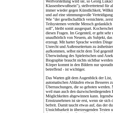
Wertvorstellung wird sie, so Georg Lukác
Klassenbewußtsein"), stellvertretend für
immer wieder gegen Künstlichkeit, Willkür
und auf eine stimmungsvolle Verteidigung 
Wie "der gesellschaftlich vernichtete, zers
Teilsystemen verteilte Mensch gedanklich 
soll", bleibt somit ausgespart. Kochersche
diesen Fragen. Im Gegenteil, er geht sehr na
unaufhörlich von Neuem, als Subjekt, da
erzeugt. Mit harter Sprache werden Dinge
Unrecht und Außenseitertum zu ästhetisier
aufkommen, selbst nicht dem Tod gegenüb
Überwindung des Spielerischen und Anekd
Biographie braucht nichts sichtbar werde
Körper kommt in den Bildern nur sporadis
betreffend - ist wichtiger.
Das Warten gilt dem Augenblick der List, 
automatischen Abläufen etwas Besseres zu
Überraschungen, die so geboten werden. N
weil man auch den dazwischenliegenden
Möglichkeiten abgewinnen kann. Irgendwa
Ernstzunehrnen ist sie erst, wenn sie sic
befreit. Damit taucht etwas auf, das der 
Unsichtbarkeit in überzeugenden Texten u