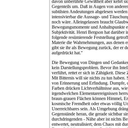
davon unberührte Gewißheit aber kehrt si
Gegenteils um. Daß in Augen von anderen
subtilsten Andeutungen abgelesen werden
intensivierbar die Aussage- und Täuschun
noch wäre. Alleingelassen braucht Glaubw
Bewegungsmomente und Anhaltspunkte ei
Subjektivität. Henri Bergson hat darüber 
folgende resümierende Feststellung getrof
Materie die Wahrnehmungen, aus denen er
gibt sie ihr als Bewegung zurück, der er d
aufgedrückt hat."
Die Bewegung von Dingen und Gedanken i
kein Darstellungsproblem. Bevor ihn Intell
verführt, rettet er sich in Zähigkeit. Diese
Mit Bitternis will sie nichts zu tun haben.
von Erinnerung und Erfindung. Dumpfe, d
Farben drücken Lichtverhältnisse aus, wie
irgendwelchen Elementarereignissen herrs
braun-grauen Flächen können Himmel, Erd
kosmische Fremdheit oder etwas völlig U
Unerreichbares sein. Als Umgebung dränge
Gegenstände heran, die gerade sichtbar sin
durchdringenden - Nähe aber ist nichts Be
entwertet, neutralisiert; dem Chaos mit d