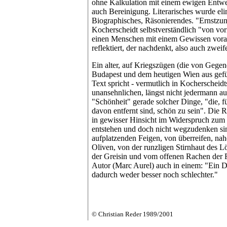
ohne Kalkulation mit einem ewigen Entwed
auch Bereinigung. Literarisches wurde elim
Biographisches, Räsonierendes. "Ernstzun
Kocherscheidt selbstverständlich "von vorn
einen Menschen mit einem Gewissen voraus
reflektiert, der nachdenkt, also auch zweife
Ein alter, auf Kriegszügen (die von Geg
Budapest und dem heutigen Wien aus gefü
Text spricht - vermutlich in Kocherscheidt
unansehnlichen, längst nicht jedermann auf
"Schönheit" gerade solcher Dinge, "die, für
davon entfernt sind, schön zu sein". Die R
in gewisser Hinsicht im Widerspruch zum
entstehen und doch nicht wegzudenken sin
aufplatzenden Feigen, von überreifen, na
Oliven, von der runzligen Stirnhaut des 
der Greisin und vom offenen Rachen der R
Autor (Marc Aurel) auch in einem: "Ein D
dadurch weder besser noch schlechter."
© Christian Reder 1989/2001