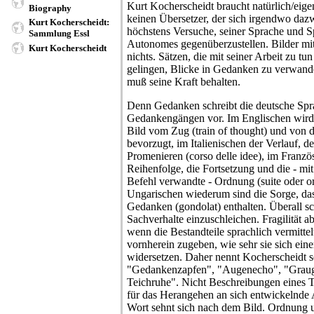
Kurt Kocherscheidt braucht natürlich/eigen
Biography
keinen Übersetzer, der sich irgendwo daz
Kurt Kocherscheidt:
höchstens Versuche, seiner Sprache und S
Sammlung Essl
Autonomes gegenüberzustellen. Bilder mit 
Kurt Kocherscheidt
nichts. Sätzen, die mit seiner Arbeit zu tun
gelingen, Blicke in Gedanken zu verwand
muß seine Kraft behalten.
Denn Gedanken schreibt die deutsche Spr
Gedankengängen vor. Im Englischen wird 
Bild vom Zug (train of thought) und von d
bevorzugt, im Italienischen der Verlauf, d
Promenieren (corso delle idee), im Französ
Reihenfolge, die Fortsetzung und die - m
Befehl verwandte - Ordnung (suite oder or
Ungarischen wiederum sind die Sorge, d
Gedanken (gondolat) enthalten. Überall sch
Sachverhalte einzuschleichen. Fragilität ab
wenn die Bestandteile sprachlich vermitte
vornherein zugeben, wie sehr sie sich ein
widersetzen. Daher nennt Kocherscheidt s
"Gedankenzapfen", "Augenecho", "Graug
Teichruhe". Nicht Beschreibungen eines
für das Herangehen an sich entwickelnde
Wort sehnt sich nach dem Bild. Ordnung