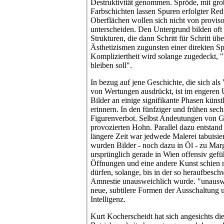
Destruktivität genommen. Spröde, mit grob
Farbschichten lassen Spuren erfolgter Re
Oberflächen wollen sich nicht von proviso
unterscheiden. Den Untergrund bilden oft
Strukturen, die dann Schritt für Schritt ü
Ästhetizismen zugunsten einer direkten Sp
Kompliziertheit wird solange zugedeckt, "b
bleiben soll".
In bezug auf jene Geschichte, die sich al
von Wertungen ausdrückt, ist im engeren 
Bilder an einige signifikante Phasen küns
erinnern. In den fünfziger und frühen sech
Figurenverbot. Selbst Andeutungen von G
provozierten Hohn. Parallel dazu entstand 
längere Zeit war jedwede Malerei tabuisi
wurden Bilder - noch dazu in Öl - zu Marg
ursprünglich gerade in Wien offensiv gefü
Öffnungen und eine andere Kunst schien n
dürfen, solange, bis in der so heraufbesch
Amnestie unausweichlich wurde. "unausw
neue, subtilere Formen der Ausschaltung 
Intelligenz.
Kurt Kocherscheidt hat sich angesichts di