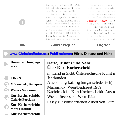
www.ChristianReder.net
:
Publikationen
:
Härte, Distanz und Nähe
Hungarian language
Härte, Distanz und Nähe
version
Über Kurt Kocherscheidt
in: Land in Sicht. Österreichische Kunst 
Jahrhundert.
LINKS
Ausstellungskatalog (ungarisch/deutsch)
Mücsarnok, Budapest
Mücsarnok, Wien/Budapest 1989
Wiener Secession
Nachdruck in: Kurt Kocherscheidt. Ausste
Kurt Kocherscheidt:
Wiener Secession, Wien 1992
Galerie Fortlaan
Essay zur künstlerischen Arbeit von Kurt
Kurt Kocherscheidt:
Morat Institut
Kurt Kocherscheidt: