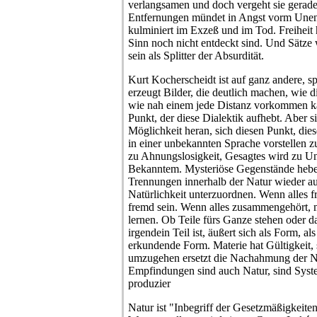
verlangsamen und doch vergeht sie gerade
Entfernungen mündet in Angst vorm Unen
kulminiert im Exzeß und im Tod. Freiheit 
Sinn noch nicht entdeckt sind. Und Sätze
sein als Splitter der Absurdität.
Kurt Kocherscheidt ist auf ganz andere, s
erzeugt Bilder, die deutlich machen, wie d
wie nah einem jede Distanz vorkommen ka
Punkt, der diese Dialektik aufhebt. Aber s
Möglichkeit heran, sich diesen Punkt, die
in einer unbekannten Sprache vorstellen
zu Ahnungslosigkeit, Gesagtes wird zu 
Bekanntem. Mysteriöse Gegenstände heb
Trennungen innerhalb der Natur wieder au
Natürlichkeit unterzuordnen. Wenn alles f
fremd sein. Wenn alles zusammengehört, 
lernen. Ob Teile fürs Ganze stehen oder 
irgendein Teil ist, äußert sich als Form, al
erkundende Form. Materie hat Gültigkeit, s
umzugehen ersetzt die Nachahmung der Na
Empfindungen sind auch Natur, sind Syst
produzier
Natur ist "Inbegriff der Gesetzmäßigkeite