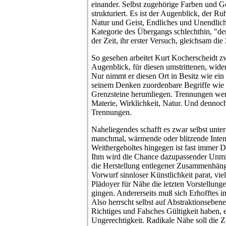
einander. Selbst zugehörige Farben und Ge
strukturiert. Es ist der Augenblick, der 
Natur und Geist, Endliches und Unendliche
Kategorie des Übergangs schlechthin, "der
der Zeit, ihr erster Versuch, gleichsam die
So gesehen arbeitet Kurt Kocherscheidt z
Augenblick, für diesen umstrittenen, wider
Nur nimmt er diesen Ort in Besitz wie ein
seinem Denken zuordenbare Begriffe wie
Grenzsteine herumliegen. Trennungen werd
Materie, Wirklichkeit, Natur. Und dennoc
Trennungen.
Naheliegendes schafft es zwar selbst unte
manchmal, wärmende oder blitzende Intens
Weithergeholtes hingegen ist fast immer D
Ihm wird die Chance dazupassender Unmit
die Herstellung entlegener Zusammenhäng
Vorwurf sinnloser Künstlichkeit parat, viel
Plädoyer für Nähe die letzten Vorstellun
gingen. Andererseits muß sich Erhofftes i
Also herrscht selbst auf Abstraktionsebene
Richtiges und Falsches Gültigkeit haben, 
Ungerechtigkeit. Radikale Nähe soll die Z