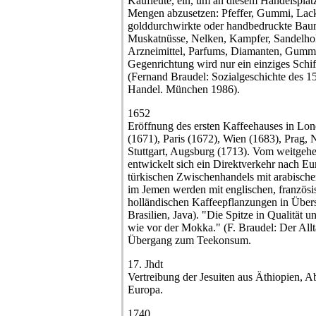
Kaufleute, ein, um an diesem Handelsplatz
Mengen abzusetzen: Pfeffer, Gummi, Lac
golddurchwirkte oder handbedruckte Baum
Muskatnüsse, Nelken, Kampfer, Sandelhol
Arzneimittel, Parfums, Diamanten, Gummi
Gegenrichtung wird nur ein einziges Schif
(Fernand Braudel: Sozialgeschichte des 15
Handel. München 1986).
1652
Eröffnung des ersten Kaffeehauses in Lon
(1671), Paris (1672), Wien (1683), Prag,
Stuttgart, Augsburg (1713). Vom weitge
entwickelt sich ein Direktverkehr nach 
türkischen Zwischenhandels mit arabische
im Jemen werden mit englischen, französi
holländischen Kaffeepflanzungen in Übers
Brasilien, Java). "Die Spitze in Qualität u
wie vor der Mokka." (F. Braudel: Der Allta
Übergang zum Teekonsum.
17. Jhdt
Vertreibung der Jesuiten aus Äthiopien, 
Europa.
1740