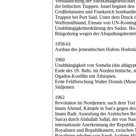
Verstaatlichung der Suezkanalgesellscha
der britischen Truppen. Israel beginnt den
Großbritannien und Frankreich bombardie
Truppen bei Port Said. Unter dem Druck
Waffenstillstand, Einsatz von UN-Konting
Unabhängigkeitserklärung des Sudan. Bis
Bürgerkrieg wegen der Abspaltungsbestr
1958-61
Ausbau des jemenitischen Hafens Hodeida
1960
Unabhängigkeit von Somalia (das altägypt
Ende des 19. Jhdts. im Norden britische, i
Ogaden-Konflikt mit Äthiopien.
Erste Feldforschung Walter Dostals (Mus
Südjemen
1962
Revolution im Nordjemen: nach dem Tod d
Imam Ahmad, Kämpfe in San'a gegen des
Imam Badr. Ausrufung der Arabischen Re
San'a) durch Abdullah Sallal, der von Nas
internationale Anerkennung der Republik
Royalisten und Republikanern, zwischen
Royalisten erhalten von Saudi-Arabien Hil