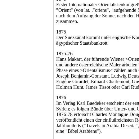
Erster Internationaler Orientalistenkongre
"Orient" (von lat. ,"oriens", "aufgehende
nach dem Aufgang der Sonne, nach den Hi
zusammen.
1875
Der Suezkanal kommt unter englische Kont
ägyptischer Staatsbankrott.
1875-76
Hans Makart, der führende Wiener >Orient
und andere österreichische Maler arbeiten 
Phase eines >Orientalismus< zählen auch 
Joseph Benjamin-Constant, Ludwig Deut
Eugène Girardet, Eduard Charlemont, Gus
Holman Hunt, James Tissot oder Carl Rud
1876
Im Verlag Karl Baedeker erscheint der erst
Syrien; es folgen Bände über Unter- und 
1876-78 erforscht Charles Montague Doug
veröffentlicht einen der einflußreichsten R
Jahrhunderts ("Travels in Arabia Deserta
eine "Bibel Arabiens").