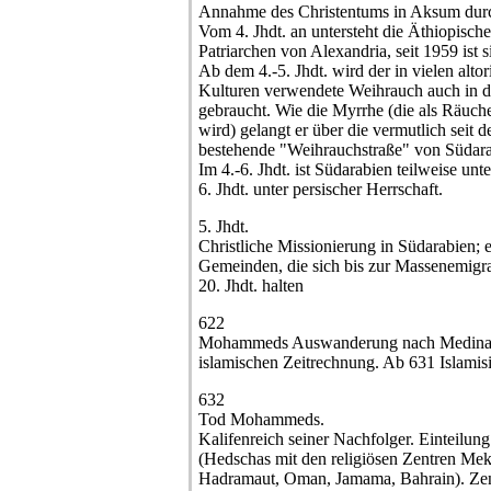
Annahme des Christentums in Aksum dur
Vom 4. Jhdt. an untersteht die Äthiopisch
Patriarchen von Alexandria, seit 1959 ist 
Ab dem 4.-5. Jhdt. wird der in vielen alto
Kulturen verwendete Weihrauch auch in der
gebraucht. Wie die Myrrhe (die als Räuch
wird) gelangt er über die vermutlich seit d
bestehende "Weihrauchstraße" von Südarab
Im 4.-6. Jhdt. ist Südarabien teilweise unt
6. Jhdt. unter persischer Herrschaft.
5. Jhdt.
Christliche Missionierung in Südarabien; 
Gemeinden, die sich bis zur Massenemigrat
20. Jhdt. halten
622
Mohammeds Auswanderung nach Medina (
islamischen Zeitrechnung. Ab 631 Islamis
632
Tod Mohammeds.
Kalifenreich seiner Nachfolger. Einteilun
(Hedschas mit den religiösen Zentren Me
Hadramaut, Oman, Jamama, Bahrain). Zent