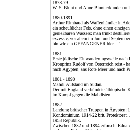
1878-79
W. S. Blunt und Anne Blunt erkunden unb
1880-1891
Arthur Rimbaud als Waffenhändler in Ad
ein scheußlicher Fels, ohne einen einzig
genießbaren Wassers: man trinkt destillier
exzessiv, vor allem im Juni und September,
bin wie ein GEFANGENER hier ...".
1881
Erste jüdische Einwanderungswelle nach P
Kronprinz Rudolf von Österreich reist - h
nach Ägypten, ans Rote Meer und nach Pa
1881 - 1898
Mahdi-Aufstand im Sudan.
Der mit England verbündete äthiopische Ka
im Kampf gegen die Mahdisten.
1882
Landung britischer Truppen in Ägypten; 18
Kondominium, 1914-22 brit. Protektorat. 
1953 Republik.
Zwischen 1882 und 1894 erforscht Eduar