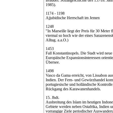
Braudel: Sozialgeschichte des 15.-18. Ja
1985).
1174 - 1198
Ajjubidische Herrschaft im Jemen
1248
"In Marseille liegt der Preis für 30 Meter 
viermal so hoch wie der eines Sarazenensk
Alltag. a.a.O.)
1453
Fall Konstantinopels. Die Stadt wird neu
Europäische Expansionsinteressen orienti
Übersee.
1498
Vasco da Gama erreicht, von Lissabon aus
Indien. Der Fern- und Gewürzhandel ko
portugiesische und holländische Kontroll
Rückgang des Karawanenhandels.
15. Jhdt.
Ausbreitung des Islam im heutigen Indone
Gebiete werden neben Ostafrika, Indien u
vorrangige Ziele periodischer Auswanderu