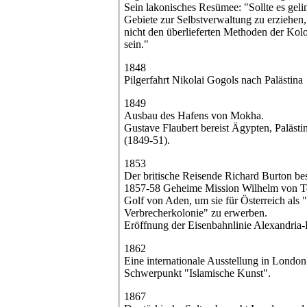
Sein lakonisches Resümee: "Sollte es geli
Gebiete zur Selbstverwaltung zu erziehen,
nicht den überlieferten Methoden der Kol
sein."
1848
Pilgerfahrt Nikolai Gogols nach Palästina
1849
Ausbau des Hafens von Mokha.
Gustave Flaubert bereist Ägypten, Paläst
(1849-51).
1853
Der britische Reisende Richard Burton 
1857-58 Geheime Mission Wilhelm von Teg
Golf von Aden, um sie für Österreich als 
Verbrecherkolonie" zu erwerben.
Eröffnung der Eisenbahnlinie Alexandria
1862
Eine internationale Ausstellung in London
Schwerpunkt "Islamische Kunst".
1867