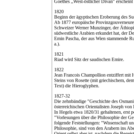
Goethes ,,West-östlicher Divan" erscheint
1820
Beginn der ägyptischen Eroberung des Su
Ab 1877 europäische Provinzgouverneure
Schweizer Werner Munzinger, der Äthiopi
südwestliche Arabien erkundet hat, der De
Emin Pascha, der aus Wien stammende Rudo
a.).
1821
Riad wird Sitz der saudischen Emire.
1822
Jean Francois Champollion entziffert mit
Steins von Rosette (mit griechischem, d
Text) die Hieroglyphen.
1827-32
Die zehnbändige "Geschichte des Osmani
österreichischen Orientalisten Joseph von
In Hegels etwa 1820/31 gehaltenen, erst p
"Vorlesungen über die Philosophie der Ges
folgende Feststellungen: "Wissenschaft un
Philosophie, sind von den Arabern ins Ab
Orient selbst aber ist, nachdem die Bege