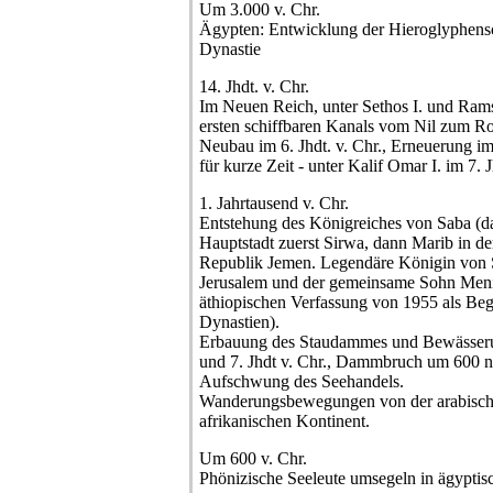
Um 3.000 v. Chr.
Ägypten: Entwicklung der Hieroglyphenschr
Dynastie
14. Jhdt. v. Chr.
Im Neuen Reich, unter Sethos I. und Rams
ersten schiffbaren Kanals vom Nil zum R
Neubau im 6. Jhdt. v. Chr., Erneuerung im 
für kurze Zeit - unter Kalif Omar I. im 7. J
1. Jahrtausend v. Chr.
Entstehung des Königreiches von Saba (da
Hauptstadt zuerst Sirwa, dann Marib in d
Republik Jemen. Legendäre Königin von 
Jerusalem und der gemeinsame Sohn Menil
äthiopischen Verfassung von 1955 als Beg
Dynastien).
Erbauung des Staudammes und Bewässeru
und 7. Jhdt v. Chr., Dammbruch um 600 n
Aufschwung des Seehandels.
Wanderungsbewegungen von der arabische
afrikanischen Kontinent.
Um 600 v. Chr.
Phönizische Seeleute umsegeln in ägyptis