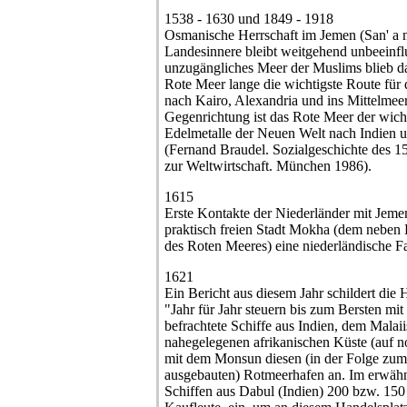
1538 - 1630 und 1849 - 1918
Osmanische Herrschaft im Jemen (San' a 
Landesinnere bleibt weitgehend unbeeinflu
unzugängliches Meer der Muslims blieb d
Rote Meer lange die wichtigste Route für 
nach Kairo, Alexandria und ins Mittelmeer
Gegenrichtung ist das Rote Meer der wich
Edelmetalle der Neuen Welt nach Indien u
(Fernand Braudel. Sozialgeschichte des 1
zur Weltwirtschaft. München 1986).
1615
Erste Kontakte der Niederländer mit Jeme
praktisch freien Stadt Mokha (dem neben
des Roten Meeres) eine niederländische Fa
1621
Ein Bericht aus diesem Jahr schildert die
"Jahr für Jahr steuern bis zum Bersten m
befrachtete Schiffe aus Indien, dem Malai
nahegelegenen afrikanischen Küste (auf 
mit dem Monsun diesen (in der Folge zu
ausgebauten) Rotmeerhafen an. Im erwähnt
Schiffen aus Dabul (Indien) 200 bzw. 150