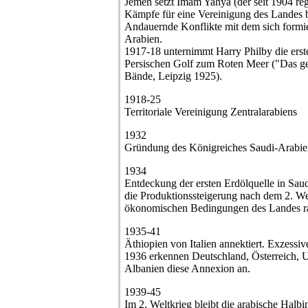
Jemen setzt Imam Yahya (der seit 1904 re
Kämpfe für eine Vereinigung des Landes bi
Andauernde Konflikte mit dem sich formi
Arabien.
1917-18 unternimmt Harry Philby die er
Persischen Golf zum Roten Meer ("Das ge
Bände, Leipzig 1925).
1918-25
Territoriale Vereinigung Zentralarabiens
1932
Gründung des Königreiches Saudi-Arabie
1934
Entdeckung der ersten Erdölquelle in Sau
die Produktionssteigerung nach dem 2. We
ökonomischen Bedingungen des Landes ra
1935-41
Äthiopien von Italien annektiert. Exzes
1936 erkennen Deutschland, Österreich, 
Albanien diese Annexion an.
1939-45
Im 2. Weltkrieg bleibt die arabische Hal