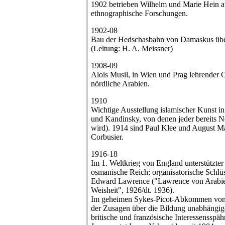
1902 betrieben Wilhelm und Marie Hein 
ethnographische Forschungen.
1902-08
Bau der Hedschasbahn von Damaskus ü
(Leitung: H. A. Meissner)
1908-09
Alois Musil, in Wien und Prag lehrender Or
nördliche Arabien.
1910
Wichtige Ausstellung islamischer Kunst i
und Kandinsky, von denen jeder bereits No
wird). 1914 sind Paul Klee und August Ma
Corbusier.
1916-18
Im 1. Weltkrieg von England unterstützte
osmanische Reich; organisatorische Schlü
Edward Lawrence ("Lawrence von Arabien
Weisheit", 1926/dt. 1936).
Im geheimen Sykes-Picot-Abkommen von
der Zusagen über die Bildung unabhängige
britische und französische Interessensspä