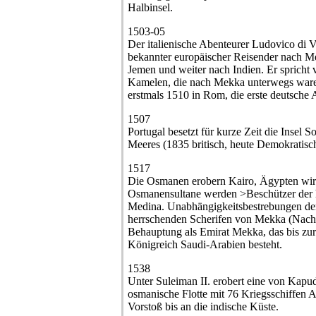
Halbinsel.
1503-05
Der italienische Abenteurer Ludovico di V
bekannter europäischer Reisender nach M
Jemen und weiter nach Indien. Er sprich
Kamelen, die nach Mekka unterwegs waren
erstmals 1510 in Rom, die erste deutsche
1507
Portugal besetzt für kurze Zeit die Insel
Meeres (1835 britisch, heute Demokratisc
1517
Die Osmanen erobern Kairo, Ägypten wird
Osmanensultane werden >Beschützer der 
Medina. Unabhängigkeitsbestrebungen der 
herrschenden Scherifen von Mekka (N
Behauptung als Emirat Mekka, das bis zur
Königreich Saudi-Arabien besteht.
1538
Unter Suleiman II. erobert eine von Kapu
osmanische Flotte mit 76 Kriegsschiffen 
Vorstoß bis an die indische Küste.