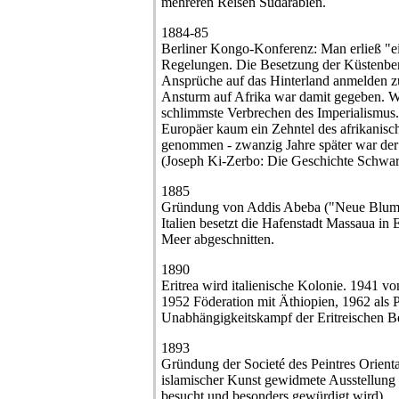
mehreren Reisen Südarabien.
1884-85
Berliner Kongo-Konferenz: Man erließ "ei
Regelungen. Die Besetzung der Küstenber
Ansprüche auf das Hinterland anmelden zu
Ansturm auf Afrika war damit gegeben. W
schlimmste Verbrechen des Imperialismus.
Europäer kaum ein Zehntel des afrikanisc
genommen - zwanzig Jahre später war der
(Joseph Ki-Zerbo: Die Geschichte Schwar
1885
Gründung von Addis Abeba ("Neue Blum
Italien besetzt die Hafenstadt Massaua in 
Meer abgeschnitten.
1890
Eritrea wird italienische Kolonie. 1941 vo
1952 Föderation mit Äthiopien, 1962 als P
Unabhängigkeitskampf der Eritreischen Be
1893
Gründung der Societé des Peintres Oriental
islamischer Kunst gewidmete Ausstellung i
besucht und besonders gewürdigt wird).