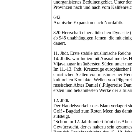
unorganisiertes Beduinengebiet. Unter de
Provinzen nach und nach vom Kalifenreic
642
Arabische Expansion nach Nordafrika
820 Herrschaft einer alidischen Dynastie (
ab 945 unabhängigen Jemen, die mit eini
dauert.
11. Jhdt. Erste stabile muslimische Reich
14. Jhdts. war Indien mit Ausnahme des 
Vijayanagar im äußersten Süden unter mus
Im 11.-13. Jhdt. Kreuzzüge europäischer 
christlichen Stätten von muslimischer Herr
kulturellen Kontakte. Wellen von Pilgerrei
russischen Abtes Daniel (,,Pilgerreise Dan
ersten und bekanntesten Werke der altrussi
12. Jhdt.
Der Handelsverkehr des Islam verlagert si
Golf - Bagdad zum Roten Meer, das dam
aufsteigt.
"Schon im 12. Jahrhundert frönt das Aben
Gewürzsucht, der es nahezu sein gesamtes