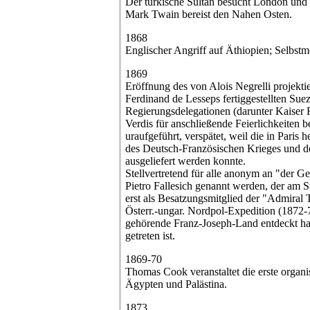
Der türkische Sultan besucht London und 
Mark Twain bereist den Nahen Osten.
1868
Englischer Angriff auf Äthiopien; Selbstm
1869
Eröffnung des von Alois Negrelli projekti
Ferdinand de Lesseps fertiggestellten Sue
Regierungsdelegationen (darunter Kaiser F
Verdis für anschließende Feierlichkeiten b
uraufgeführt, verspätet, weil die in Paris 
des Deutsch-Französischen Krieges und d
ausgeliefert werden konnte.
Stellvertretend für alle anonym an "der Ge
Pietro Fallesich genannt werden, der am S
erst als Besatzungsmitglied der "Admiral T
Österr.-ungar. Nordpol-Expedition (1872-
gehörende Franz-Joseph-Land entdeckt hat
getreten ist.
1869-70
Thomas Cook veranstaltet die erste organis
Ägypten und Palästina.
1873