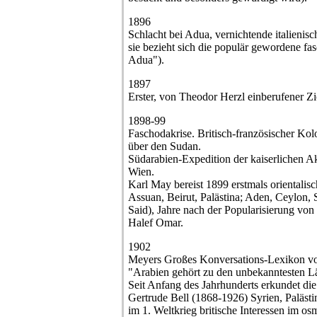
1896
Schlacht bei Adua, vernichtende italienisc
sie bezieht sich die populär gewordene fas
Adua").
1897
Erster, von Theodor Herzl einberufener Z
1898-99
Faschodakrise. Britisch-französischer Kol
über den Sudan.
Südarabien-Expedition der kaiserlichen A
Wien.
Karl May bereist 1899 erstmals orientalisc
Assuan, Beirut, Palästina; Aden, Ceylon,
Said), Jahre nach der Popularisierung v
Halef Omar.
1902
Meyers Großes Konversations-Lexikon von 
"Arabien gehört zu den unbekanntesten L
Seit Anfang des Jahrhunderts erkundet di
Gertrude Bell (1868-1926) Syrien, Palästi
im 1. Weltkrieg britische Interessen im 