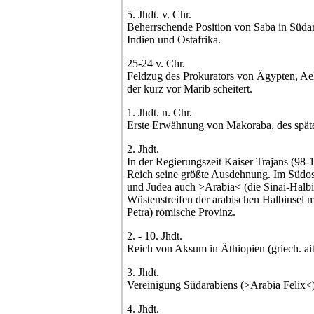
5. Jhdt. v. Chr.
Beherrschende Position von Saba in Südar
Indien und Ostafrika.
25-24 v. Chr.
Feldzug des Prokurators von Ägypten, Ael
der kurz vor Marib scheitert.
1. Jhdt. n. Chr.
Erste Erwähnung von Makoraba, des spä
2. Jhdt.
In der Regierungszeit Kaiser Trajans (98-
Reich seine größte Ausdehnung. Im Südos
und Judea auch >Arabia< (die Sinai-Halbi
Wüstenstreifen der arabischen Halbinsel mi
Petra) römische Provinz.
2. - 10. Jhdt.
Reich von Aksum in Äthiopien (griech. ait
3. Jhdt.
Vereinigung Südarabiens (>Arabia Felix<
4. Jhdt.