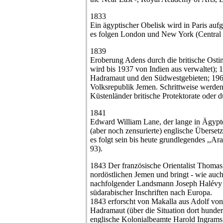
1833
Ein ägyptischer Obelisk wird in Paris aufg
es folgen London und New York (Central 
1839
Eroberung Adens durch die britische Osti
wird bis 1937 von Indien aus verwaltet);
Hadramaut und den Südwestgebieten; 1967
Volksrepublik Jemen. Schrittweise werde
Küstenländer britische Protektorate oder 
1841
Edward William Lane, der lange in Ägypten 
(aber noch zensurierte) englische Überse
es folgt sein bis heute grundlegendes ,,A
93).
1843 Der französische Orientalist Thomas
nordöstlichen Jemen und bringt - wie auc
nachfolgender Landsmann Joseph Halévy - 
südarabischer Inschriften nach Europa.
1843 erforscht von Makalla aus Adolf von
Hadramaut (über die Situation dort hundert
englische Kolonialbeamte Harold Ingrams 