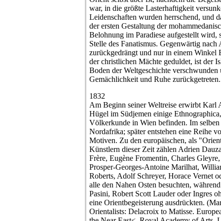
war, in die größte Lasterhaftigkeit versunk
Leidenschaften wurden herrschend, und da
der ersten Gestaltung der mohammedanisch
Belohnung im Paradiese aufgestellt wird, s
Stelle des Fanatismus. Gegenwärtig nach 
zurückgedrängt und nur in einem Winkel E
der christlichen Mächte geduldet, ist der 
Boden der Weltgeschichte verschwunden u
Gemächlichkeit und Ruhe zurückgetreten.
1832
Am Beginn seiner Weltreise erwirbt Karl
Hügel im Südjemen einige Ethnographica,
Völkerkunde in Wien befinden. Im selben 
Nordafrika; später entstehen eine Reihe vo
Motiven. Zu den europäischen, als "Orient
Künstlern dieser Zeit zählen Adrien Dauz
Frère, Eugène Fromentin, Charles Gleyre,
Prosper-Georges-Antoine Marilhat, Willi
Roberts, Adolf Schreyer, Horace Vernet od
alle den Nahen Osten besuchten, während
Pasini, Robert Scott Lauder oder Ingres o
eine Orientbegeisterung ausdrückten. (M
Orientalists: Delacroix to Matisse. Europe
the Near East<, Royal Academy of Arts, 