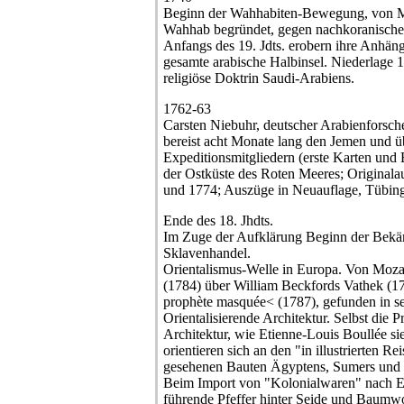
Beginn der Wahhabiten-Bewegung, von
Wahhab begründet, gegen nachkoranische
Anfangs des 19. Jdts. erobern ihre Anhän
gesamte arabische Halbinsel. Niederlage 
religiöse Doktrin Saudi-Arabiens.
1762-63
Carsten Niebuhr, deutscher Arabienforsche
bereist acht Monate lang den Jemen und üb
Expeditionsmitgliedern (erste Karten un
der Ostküste des Roten Meeres; Origina
und 1774; Auszüge in Neuauflage, Tübing
Ende des 18. Jhdts.
Im Zuge der Aufklärung Beginn der Bekä
Sklavenhandel.
Orientalismus-Welle in Europa. Von Moza
(1784) über William Beckfords Vathek (1
prophète masquée< (1787), gefunden in s
Orientalisierende Architektur. Selbst die P
Architektur, wie Etienne-Louis Boullée si
orientieren sich an den "in illustrierten R
gesehenen Bauten Ägyptens, Sumers und
Beim Import von "Kolonialwaren" nach Eu
führende Pfeffer hinter Seide und Baumwo