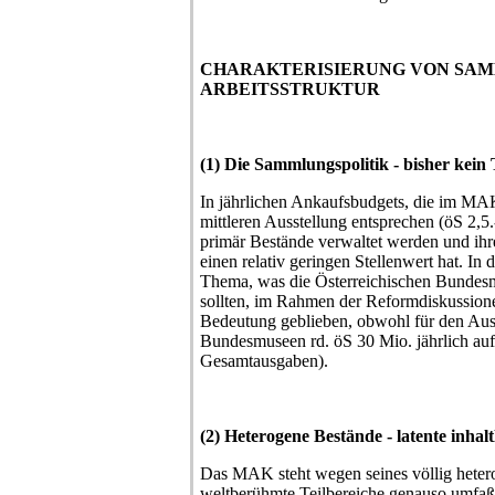
CHARAKTERISIERUNG VON SAM
ARBEITSSTRUKTUR
(1) Die Sammlungspolitik - bisher kei
In jährlichen Ankaufsbudgets, die im MA
mittleren Ausstellung entsprechen (öS 2,5.
primär Bestände verwaltet werden und ihr
einen relativ geringen Stellenwert hat. In 
Thema, was die Österreichischen Bunde
sollten, im Rahmen der Reformdiskussion
Bedeutung geblieben, obwohl für den Au
Bundesmuseen rd. öS 30 Mio. jährlich au
Gesamtausgaben).
(2) Heterogene Bestände - latente inhal
Das MAK steht wegen seines völlig heter
weltberühmte Teilbereiche genauso umfaßt