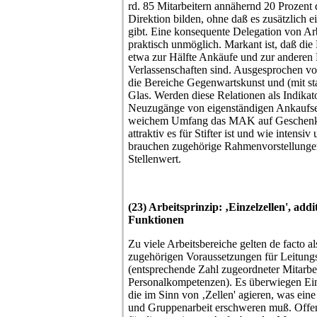
rd. 85 Mitarbeitern annähernd 20 Prozent 
Direktion bilden, ohne daß es zusätzlich ei
gibt. Eine konsequente Delegation von Arb
praktisch unmöglich. Markant ist, daß die
etwa zur Hälfte Ankäufe und zur anderen
Verlassenschaften sind. Ausgesprochen vo
die Bereiche Gegenwartskunst und (mit st
Glas. Werden diese Relationen als Indikato
Neuzugänge von eigenständigen Ankaufsen
weichem Umfang das MAK auf Geschenk
attraktiv es für Stifter ist und wie intens
brauchen zugehörige Rahmenvorstellunge
Stellenwert.
(23) Arbeitsprinzip: ‚Einzelzellen', ad
Funktionen
Zu viele Arbeitsbereiche gelten de facto al
zugehörigen Voraussetzungen für Leitungs
(entsprechende Zahl zugeordneter Mitarbe
Personalkompetenzen). Es überwiegen Ein
die im Sinn von ‚Zellen' agieren, was ein
und Gruppenarbeit erschweren muß. Offens