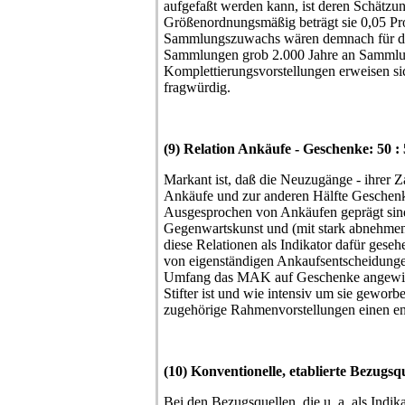
aufgefaßt werden kann, ist deren Schätzu
Größenordnungsmäßig beträgt sie 0,05 Pro
Sammlungszuwachs wären demnach für d
Sammlungen grob 2.000 Jahre an Sammlung
Komplettierungsvorstellungen erweisen sic
fragwürdig.
(9) Relation Ankäufe - Geschenke: 50 :
Markant ist, daß die Neuzugänge - ihrer Z
Ankäufe und zur anderen Hälfte Geschenk
Ausgesprochen von Ankäufen geprägt sind
Gegenwartskunst und (mit stark abnehmend
diese Relationen als Indikator dafür gese
von eigenständigen Ankaufsentscheidunge
Umfang das MAK auf Geschenke angewiese
Stifter ist und wie intensiv um sie gewor
zugehörige Rahmenvorstellungen einen en
(10) Konventionelle, etablierte Bezugs
Bei den Bezugsquellen, die u. a. als Indik