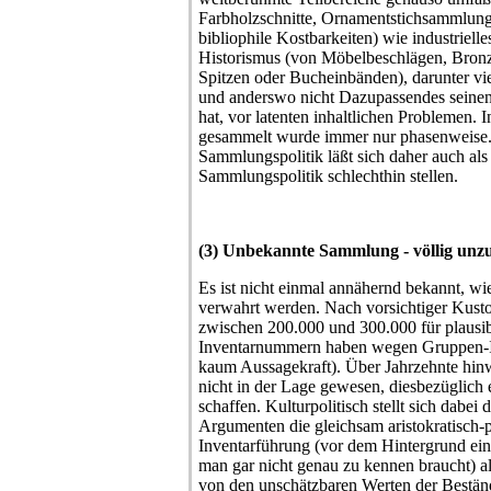
Farbholzschnitte, Ornamentstichsammlung
bibliophile Kostbarkeiten) wie industrielle
Historismus (von Möbelbeschlägen, Bron
Spitzen oder Bucheinbänden), darunter vie
und anderswo nicht Dazupassendes sein
hat, vor latenten inhaltlichen Problemen.
gesammelt wurde immer nur phasenweise.
Sammlungspolitik läßt sich daher auch als
Sammlungspolitik schlechthin stellen.
(3) Unbekannte Sammlung - völlig unzu
Es ist nicht einmal annähernd bekannt, w
verwahrt werden. Nach vorsichtiger Kust
zwischen 200.000 und 300.000 für plausibe
Inventarnummern haben wegen Gruppen-In
kaum Aussagekraft). Über Jahrzehnte hin
nicht in der Lage gewesen, diesbezüglich
schaffen. Kulturpolitisch stellt sich dabei
Argumenten die gleichsam aristokratisch-
Inventarführung (vor dem Hintergrund ei
man gar nicht genau zu kennen braucht) al
von den unschätzbaren Werten der Bestän