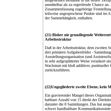
ausgestellten Bestände in die neuen Tiefsp
unmittelbar als zu ergreifende Chance an.
Zusammenfassung zugehörige Feststellunge
teilweise angesprochene Punkte sind im Ab
der Sammeltätigkeit, enthalten.
(21) Bisher nie grundlegende Weiteren
Arbeitsstruktur
Daß in der Arbeitsstruktur, dem zweiten S
drei primären Aufgabenfelder - Sammlung
Ausstellungsorganisation (und Assistenzfu
in sehr aufgesplitterter Weise verankert sind
Wachstum mit bloß additiver, punktueller
zurückzuführen.
(22)Ungegliederte zweite Ebene, kein M
Ein gravierender Mangel dieses Organisat
habbare Anzahl von 15 direkt der Direktio
darunter die 8 Sammlungen. Das hat ausges
schwer handhabbare Kommunikationsintens