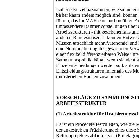
Isolierte Einzelmaßnahmen, wie sie unter
bisher kaum anders möglich sind, können
führen, das im MAK eine ausbaufähige Arb
umfassendere Rahmenvorstellungen über 
Arbeitsstrukturen - mit gegebenenfalls an
anderen Bundesmuseen - können Entwicklu
Museen tatsächlich mehr Autonomie' und E
eine Neuorientierung des gewohnten Verwa
einer flexibel differenzierbaren Weise unt
Sammlungspolitik' hängt, wenn sie nicht w
Einzelentscheidungen werden soll, aufs en
Entscheidungsstrukturen innerhalb des M
ministeriellen Ebenen zusammen.
VORSCHLÄGE ZU SAMMLUNGSPO
ARBEITSSTRUKTUR
(1) Arbeitsstruktur für Realisierungssch
Es ist ein Procedere festzulegen, wie die
der angestrebten Präzisierung eines diese
Reformprojektes ablaufen soll (Projektgrup