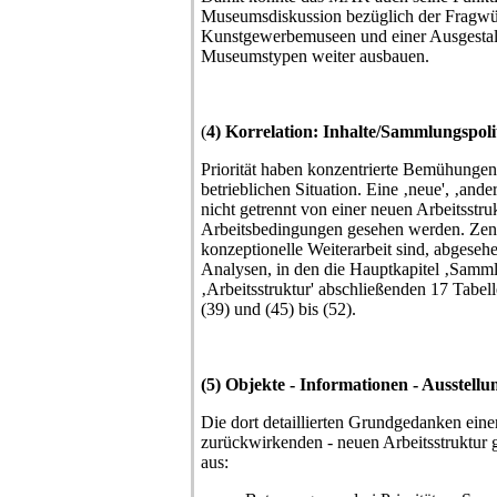
Museumsdiskussion bezüglich der Fragwü
Kunstgewerbemuseen und einer Ausgestal
Museumstypen weiter ausbauen.
(
4) Korrelation: Inhalte/Sammlungspoli
Priorität haben konzentrierte Bemühungen
betrieblichen Situation. Eine ‚neue', ‚and
nicht getrennt von einer neuen Arbeitsstr
Arbeitsbedingungen gesehen werden. Zentr
konzeptionelle Weiterarbeit sind, abgese
Analysen, in den die Hauptkapitel ‚Samml
‚Arbeitsstruktur' abschließenden 17 Tabel
(39) und (45) bis (52).
(5) Objekte - Informationen - Ausstellu
Die dort detaillierten Grundgedanken einer
zurückwirkenden - neuen Arbeitsstruktur
aus: