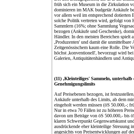
früh sich ein Museum in die Zirkulation v
dominieren im MAK budgetär Ankäufe bei
vor allem weil im entsprechend dotierten
solche Politik vertreten wird, gefolgt von
Sammlern (16%; ohne Sammlung Vegesack
bezogen (Ankäufe und Geschenke), domin
Händler. In den meisten Bereichen spielt a
,Produzenten' und damit die unmittelbare
Zeitgenössischem kaum eine Rolle. Die V
höchst ,konventionell', bevorzugt wird b
Galerien, Antiquitätenhändlern und Antiqu
(11) ‚Kleinteiliges' Sammeln, unterhalb 
Genehmigungslimits
Auf Preisebenen bezogen, ist festzustellen
Ankäufe unterhalb des Limits, ab dem mi
eingeholt werden müssen (öS 50.000,-; früh
Nur in etwa 70 Fällen ist zu höheren Prei
davon um Beträge von öS 500.000,- bis ö
klaren Schwerpunkt Gegenwartskunst und 
ausdrückende eher kleinteilige Streuung in
angesichts von Preisentwicklungen auf de