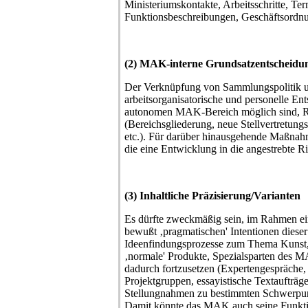
Ministeriumskontakte, Arbeitsschritte, Te
Funktionsbeschreibungen, Geschäftsordnu
(2) MAK-interne Grundsatzentscheidu
Der Verknüpfung von Sammlungspolitik und
arbeitsorganisatorische und personelle En
autonomen MAK-Bereich möglich sind, R
(Bereichsgliederung, neue Stellvertretung
etc.). Für darüber hinausgehende Maßnahme
die eine Entwicklung in die angestrebte R
(3) Inhaltliche Präzisierung/Varianten
Es dürfte zweckmäßig sein, im Rahmen ein
bewußt ‚pragmatischen' Intentionen dieser
Ideenfindungsprozesse zum Thema Kunst,
‚normale' Produkte, Spezialsparten des M
dadurch fortzusetzen (Expertengespräche,
Projektgruppen, essayistische Textaufträge
Stellungnahmen zu bestimmten Schwerpunk
Damit könnte das MAK auch seine Funktio