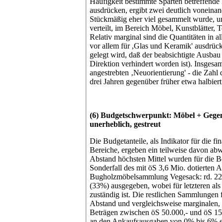
Häufigkeit bestimmte Sparten betreffend
ausdrücken, ergibt zwei deutlich voneinan
Stückmäßig eher viel gesammelt wurde, u
verteilt, im Bereich Möbel, Kunstblätter, 
Relativ marginal sind die Quantitäten in 
vor allem für ,Glas und Keramik' ausdrück
gelegt wird, daß der beabsichtigte Ausbau 
Direktion verhindert worden ist). Insgesam
angestrebten ‚Neuorientierung' - die Zahl
drei Jahren gegenüber früher etwa halbiert
(6) Budgetschwerpunkt: Möbel + Gege
unerheblich, gestreut
Die Budgetanteile, als Indikator für die f
Bereiche, ergeben ein teilweise davon ab
Abstand höchsten Mittel wurden für die 
Sonderfall des mit öS 3,6 Mio. dotierten 
Bugholzmöbelsammlung Vegesack: rd. 2
(33%) ausgegeben, wobei für letzteren als
zuständig ist. Die restlichen Sammlungen 
Abstand und vergleichsweise marginalen, ab
Beträgen zwischen öS 50.000,- und öS 150
an den Ankaufsausgaben von 0% bis 6% en