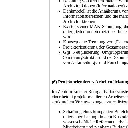
Betonung von drei Prioritäten: Sam
Archivfunktionen (Informationen) -
Denkmodell ist die Annäherung von
Informationsbereichen und die mar
Archivfunktionen
Existenz einer MAK-Sammlung, die
untergliedert und vernetzt bearbeite
wird
Konsequente Trennung von ‚Dauerau
Projektorientierung der Gesamtorga
Ggf. Neugliederung, Umgruppierun
Sammlungsstruktur und der Samml
von Aufarbeitungs- und Forschung
(6) Projektorlentiertes Arbeiten/ leistu
Im Zentrum solcher Reorganisationsvorste
einer betont projektorientierten Arbeitsweis
strukturellen Voraussetzungen zu realisiere
Schaffung eines kompakten Bereic
unter einer Leitung, in dem Kustode
wissenschaftliche Referenten arbeit
Mitarbeitern und planbarer Budgets)