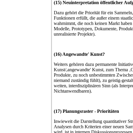
(15) Neuinterpretation öffentlicher Au
Dazu gehört die Priorität für ein Samrneln,
Funktionen erfüllt, die außer einem staa
wahrnimmt, die noch keinen Markt haben 
Modelle, Prototypen, Dokumente, Produkt
unrealisierte Projekte).
(16) Angewandte' Kunst?
Weiters gehören dazu permanente Initiat
Kunst/,angewandte' Kunst, zum Thema ‚Ob
Produkte, zu noch unbestimmten Zwischenb
niemand zuständig fühlt), zu geistig-gesta
weiten, interdisziplinären Sinn (als Inter
Nichtanwendbaren).
(17) Planungsraster - Prioritäten
Inwieweit die Darstellung quantitativer St
Analysen durch Kriterien einer neuen Sam
wird, ist in internen Diskussionsprozessen