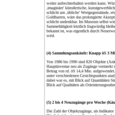
weiter aufrechterhalten werden kann. Wür
,imaginäre' künstlerische, kunstgewerblic
schlicht um ‚übliche' Wertgegenstände, e
Goldbarren, wäre das prolongierte Akzepti
schlicht undenkbar. Im Museum selbst w
Sammeltätigkeit letztlich fragwürdig bleib
bekannt ist, was eigentlich durch Neuerw
wird.
(4) Sammlungsankäufe: Knapp öS 3 Mi
Von 1986 bis 1990 sind 820 Objekte (An
Hauptinventar neu als Zugänge vermerkt 
Betrag von rd. öS 14,4 Mio. aufgewendet.
unter verschiedenen Gesichtspunkten ana
dabei war es, mit Blick auf Quantitäten S
Blick auf Qualitäten als Orientierungsra
(5) 2 bis 4 Neuzugänge pro Woche (Kä
Die Zahl der Objekzugänge, als Indikator f