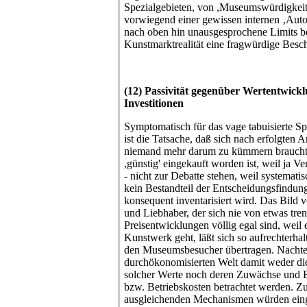
Spezialgebieten, von ,Museumswürdigkeit
vorwiegend einer gewissen internen ‚Aut
nach oben hin unausgesprochene Limits bes
Kunstmarktrealität eine fragwürdige Besc
(12) Passivität gegenüber Wertentwick
Investitionen
Symptomatisch für das vage tabuisierte
ist die Tatsache, daß sich nach erfolgten 
niemand mehr darum zu kümmern braucht, o
,günstig' eingekauft worden ist, weil ja 
- nicht zur Debatte stehen, weil systemati
kein Bestandteil der Entscheidungsfindung
konsequent inventarisiert wird. Das Bild
und Liebhaber, der sich nie von etwas tr
Preisentwicklungen völlig egal sind, weil
Kunstwerk geht, läßt sich so aufrechterha
den Museumsbesucher übertragen. Nachteil 
durchökonomisierten Welt damit weder d
solcher Werte noch deren Zuwächse und E
bzw. Betriebskosten betrachtet werden. Zu
ausgleichenden Mechanismen würden einge