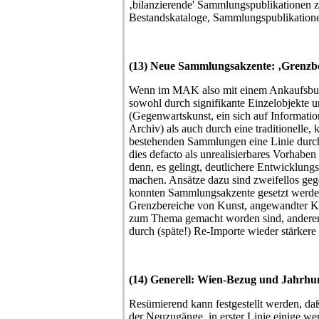
‚bilanzierende' Sammlungspublikationen z
Bestandskataloge, Sammlungspublikatione
(13) Neue Sammlungsakzente: ‚Grenzbe
Wenn im MAK also mit einem Ankaufsbud
sowohl durch signifikante Einzelobjekte
(Gegenwartskunst, ein sich auf Informati
Archiv) als auch durch eine traditionelle, 
bestehenden Sammlungen eine Linie durch
dies defacto als unrealisierbares Vorhabe
denn, es gelingt, deutlichere Entwicklung
machen. Ansätze dazu sind zweifellos gege
konnten Sammlungsakzente gesetzt werden
Grenzbereiche von Kunst, angewandter Ku
zum Thema gemacht worden sind, anderers
durch (späte!) Re-Importe wieder stärker
(14) Generell: Wien-Bezug und Jahrh
Resümierend kann festgestellt werden, da
der Neuzugänge, in erster Linie einige w