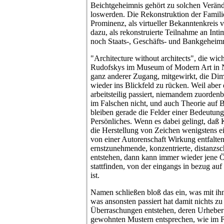
Beichtgeheimnis gehört zu solchen Verän
loswerden. Die Rekonstruktion der Familie,
Prominenz, als virtueller Bekanntenkreis v
dazu, als rekonstruierte Teilnahme an Int
noch Staats-, Geschäfts- und Bankgeheimn
"Architecture without architects", die wic
Rudofskys im Museum of Modern Art in N
ganz anderer Zugang, mitgewirkt, die Di
wieder ins Blickfeld zu rücken. Weil abe
arbeitsteilig passiert, niemandem zuordenb
im Falschen nicht, und auch Theorie auf B
bleiben gerade die Felder einer Bedeutun
Persönliches. Wenn es dabei gelingt, da
die Herstellung von Zeichen wenigstens e
von einer Autorenschaft Wirkung entfalt
ernstzunehmende, konzentrierte, distanzsc
entstehen, dann kann immer wieder jene
stattfinden, von der eingangs in bezug a
ist.
Namen schließen bloß das ein, was mit ihn
was ansonsten passiert hat damit nichts zu
Überraschungen entstehen, deren Urheber 
gewohnten Mustern entsprechen, wie im F