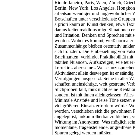
Rio de Janeiro, Paris, Wien, Zürich, Griech
Berlin, New York, Los Angeles, Hongkong
arbeitsaufwendiger und ungewöhnlicher W
Botschaften unter verschiedenste Gruppen 
a priori kaum an Kunst denken, etwa Taxi
daraus kettenreaktionsartige Situationen 
und Irritation, Denken und Sprechen mit 
werden. Woher es kommt, weiß normaler 
Zusammenhänge bleiben ostentativ unklar.
sich trotzdem. Die Einbeziehung von Fäl
Briefmarken, verbindet Praktikabilität mit
taktilen Nuancen. Aufzuzeigen, wie teuer
korrekte - aber seine - Weise anzusprechen,
Aktivitäten; allein deswegen ist er ständ
Verfolgungen ausgesetzt. Seine in aller 
schaffen uneinsichtige, weit gestreute Ve
Stichproben fällt, muß nicht seine Reakti
sondern ist mit ihnen alleingelassen. Alles
Minimale Anstöße und leise Töne setzen e
viel größeren Einsatz erfordern würde. W
werden, verschieben sich die gewohnten R
angelegt ist, unkontrollierbar zu bleiben
Wirkung im Anonymen. Was möglich sein k
momentane, fragenstellende, angreifbare 
Spuren gelegt werden müßten.