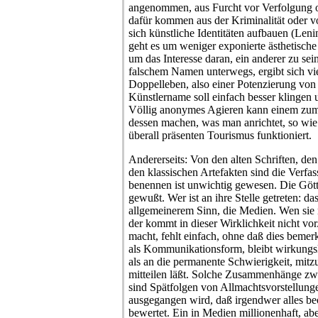
angenommen, aus Furcht vor Verfolgung o
dafür kommen aus der Kriminalität oder v
sich künstliche Identitäten aufbauen (Lenin
geht es um weniger exponierte ästhetische
um das Interesse daran, ein anderer zu se
falschem Namen unterwegs, ergibt sich viel
Doppelleben, also einer Potenzierung von
Künstlername soll einfach besser klingen 
Völlig anonymes Agieren kann einem zu
dessen machen, was man anrichtet, so wie e
überall präsenten Tourismus funktioniert.
Andererseits: Von den alten Schriften, de
den klassischen Artefakten sind die Verfa
benennen ist unwichtig gewesen. Die Gött
gewußt. Wer ist an ihre Stelle getreten: da
allgemeinerem Sinn, die Medien. Wen sie 
der kommt in dieser Wirklichkeit nicht vo
macht, fehlt einfach, ohne daß dies beme
als Kommunikationsform, bleibt wirkungsl
als an die permanente Schwierigkeit, mitzut
mitteilen läßt. Solche Zusammenhänge z
sind Spätfolgen von Allmachtsvorstellung
ausgegangen wird, daß irgendwer alles be
bewertet. Ein in Medien millionenhaft, aber