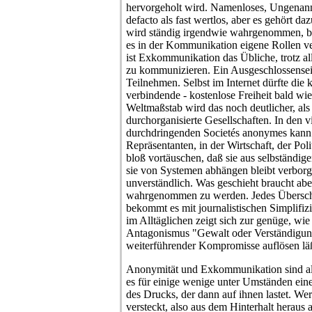
hervorgeholt wird. Namenloses, Ungenann
defacto als fast wertlos, aber es gehört da
wird ständig irgendwie wahrgenommen, blo
es in der Kommunikation eigene Rollen v
ist Exkommunikation das Übliche, trotz al
zu kommunizieren. Ein Ausgeschlossensein 
Teilnehmen. Selbst im Internet dürfte die k
verbindende - kostenlose Freiheit bald wie
Weltmaßstab wird das noch deutlicher, als
durchorganisierte Gesellschaften. In den v
durchdringenden Societés anonymes kann s
Repräsentanten, in der Wirtschaft, der Poli
bloß vortäuschen, daß sie aus selbständig
sie von Systemen abhängen bleibt verborg
unverständlich. Was geschieht braucht ab
wahrgenommen zu werden. Jedes Überschr
bekommt es mit journalistischen Simplifiz
im Alltäglichen zeigt sich zur genüge, wie
Antagonismus "Gewalt oder Verständigun
weiterführender Kompromisse auflösen läß
Anonymität und Exkommunikation sind al
es für einige wenige unter Umständen eine
des Drucks, der dann auf ihnen lastet. Wer 
versteckt, also aus dem Hinterhalt heraus ag