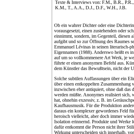
Texte & Interviews von: F.M., B.R., P.R.,
K.M., T., A.A., D.J., D.F., W.H., J.B.
Ob ein wahrer Dichter oder eine Dichterin
vorausgesetzt, einen zustehenden oder sch
einnimmt, sondern, im Gegenteil, diesen 
aufgibt und so zur Öffnung des Raumes sel
Emmanuel Lévinas in seinen literarisch-p
Eigennamen (1988). Anderswo heißt es in 
auf um so vollkommenere Art Werk, je weni
führte er einen anonymen Befehl aus. Küns
dem Künstler das Bewußtsein, nicht der U
Solche subtilen Auffassungen über ein Eli
über einen entkoppelten Zusammenhang v
inzwischen eher antiquiert, ohne daß das
werden müßte. Anonymes realisiert sich, 
hat, ohnehin exzessiv, z. B. im Geräuschpe
Kaufhausmusik. Für die Produktion andere
daraus ein komplexer gewordenes Feld für
heroisch vielleicht, aber doch immer wied
Isolation erinnernd. Produkte und Werke 
dafür entkommt die Person nicht ihrer Sti
Wirkung unterscheiden sich innerhalb, vo