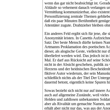
wenn das gar nicht beabsichtigt ist. Ger
Abläufe so vehement danach verlangen und
Vermittlung kommunizierbar, also existent 
Personifizierung zentrale Themen geblie
daß ein paar Minuten Berühmtheit genüge
Attentäter zugute. Drahtzieher bleiben oh
Ein anderes Feld ergibt sich für jene, die 
Anonymität leisten. In Canettis Aufzeichn
Satz: Der beste Mensch dürfte keinen Na
Artmanns Proklamation des poetischen Act
dieser, als alogische Geste, vielleicht nur 
überliefert werden wird. Das jedoch ist in 
Mal. Er darf aus Rücksicht auf seine Schön
nicht in der Absicht geschehen, publik zu 
Herzens und der heidnischen Bescheiden
fiktiver Autor wiederum, der sein Manuskri
schließlich nichts als der Titel Der Unterg
dauernd betont, eigentlich keine Spuren hi
Sowas bezieht sich nicht nur auf innere 
auch auf allgemeine Zustände, weil vieles
Helden und zahllosen unbekannten Soldat
aber als Rivalität um gemachte Namen, 
erhält aber nicht nur das, was aus der Anon