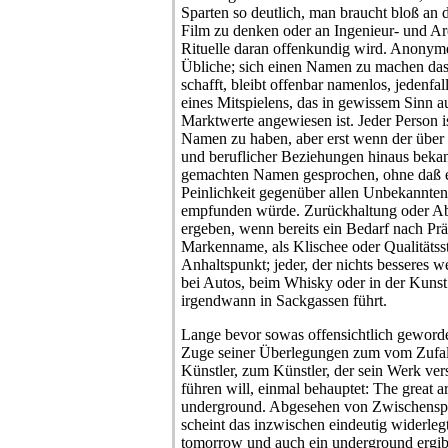
Sparten so deutlich, man braucht bloß an 
Film zu denken oder an Ingenieur- und Ar
Rituelle daran offenkundig wird. Anonyme
Übliche; sich einen Namen zu machen das
schafft, bleibt offenbar namenlos, jedenfal
eines Mitspielens, das in gewissem Sinn a
Marktwerte angewiesen ist. Jeder Person i
Namen zu haben, aber erst wenn der über 
und beruflicher Beziehungen hinaus bekan
gemachten Namen gesprochen, ohne daß ei
Peinlichkeit gegenüber allen Unbekannte
empfunden würde. Zurückhaltung oder Ab
ergeben, wenn bereits ein Bedarf nach Prä
Markenname, als Klischee oder Qualitätssta
Anhaltspunkt; jeder, der nichts besseres we
bei Autos, beim Whisky oder in der Kunst. 
irgendwann in Sackgassen führt.
Lange bevor sowas offensichtlich geword
Zuge seiner Überlegungen zum vom Zufall
Künstler, zum Künstler, der sein Werk ver
führen will, einmal behauptet: The great a
underground. Abgesehen von Zwischenspie
scheint das inzwischen eindeutig widerlegt
tomorrow und auch ein underground ergibt