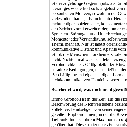
ist der zugehörige Gegenimpuls, als Einr
Derartiges wiederholt sich, abgelöst von 
persönlichen Motiven, sowohl in der Ge
vieles mitteilbar ist, als auch in der Heraus
mehrdeutiger, spielerischer, konsequenter
den Zeichenvorrat erweiternder, immer w
Sprachen. Störungen und Unterbrechungen
Momente jeder Verständigung, selbst wenn
Thema mehr ist. Nur ist längst offensichtl
kommunikative Distanz und Apathie vom
ist, ob die Menschen Horkheimers, oder an
nicht. Nichteinmal was sie erleben erzeu
Verbindlichkeiten. Gültig bleibt der Hinwe
paradoxe Bedingungen, einschließlich der
Beschäftigung mit eigenständigen Forme
nichtkommunikativen Handelns, wozu auc
Bearbeitet wird, was noch nicht gewu
Bruno Gironcoli ist in der Zeit, auf die s
Beschwörung des Nichtverstehens bezieht
kollektive, feindselige - von seiner eng
geteilte - Euphorie hinein, in der die Bew
Tiefpunkt hin sich ihrem Maximum an org
genähert hat. Dieser miterlebte zivilisatori