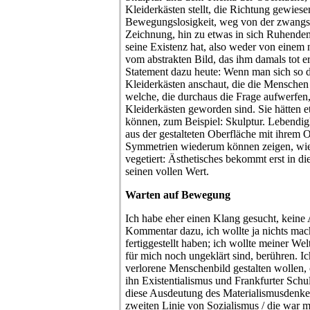
Kleiderkästen stellt, die Richtung gewiesen
Bewegungslosigkeit, weg von der zwangs
Zeichnung, hin zu etwas in sich Ruhendem
seine Existenz hat, also weder von einem
vom abstrakten Bild, das ihm damals tot e
Statement dazu heute: Wenn man sich so 
Kleiderkästen anschaut, die die Menschen 
welche, die durchaus die Frage aufwerfen
Kleiderkästen geworden sind. Sie hätten 
können, zum Beispiel: Skulptur. Lebendigke
aus der gestalteten Oberfläche mit ihrem
Symmetrien wiederum können zeigen, wie e
vegetiert: Ästhetisches bekommt erst in di
seinen vollen Wert.
Warten auf Bewegung
Ich habe eher einen Klang gesucht, keine A
Kommentar dazu, ich wollte ja nichts ma
fertiggestellt haben; ich wollte meiner We
für mich noch ungeklärt sind, berühren. I
verlorene Menschenbild gestalten wollen, 
ihn Existentialismus und Frankfurter Schul
diese Ausdeutung des Materialismusdenkens
zweiten Linie von Sozialismus / die war m