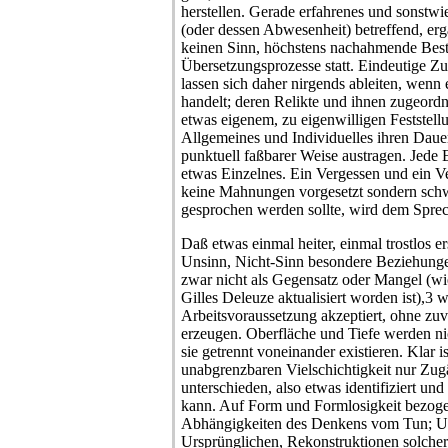
herstellen. Gerade erfahrenes und sonst
(oder dessen Abwesenheit) betreffend, er
keinen Sinn, höchstens nachahmende Best
Übersetzungsprozesse statt. Eindeutige 
lassen sich daher nirgends ableiten, wenn 
handelt; deren Relikte und ihnen zugeor
etwas eigenem, zu eigenwilligen Feststell
Allgemeines und Individuelles ihren Dauerk
punktuell faßbarer Weise austragen. Jede 
etwas Einzelnes. Ein Vergessen und ein
keine Mahnungen vorgesetzt sondern sch
gesprochen werden sollte, wird dem Sprec
Daß etwas einmal heiter, einmal trostlos e
Unsinn, Nicht-Sinn besondere Beziehunge
zwar nicht als Gegensatz oder Mangel (wi
Gilles Deleuze aktualisiert worden ist),3 
Arbeitsvoraussetzung akzeptiert, ohne zu
erzeugen. Oberfläche und Tiefe werden ni
sie getrennt voneinander existieren. Klar is
unabgrenzbaren Vielschichtigkeit nur Zu
unterschieden, also etwas identifiziert un
kann. Auf Form und Formlosigkeit bezoge
Abhängigkeiten des Denkens vom Tun; Ur
Ursprünglichen, Rekonstruktionen solche