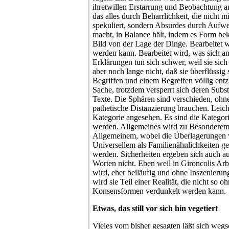
ihretwillen Erstarrung und Beobachtung a
das alles durch Beharrlichkeit, die nicht m
spekuliert, sondern Absurdes durch Aufwer
macht, in Balance hält, indem es Form bek
Bild von der Lage der Dinge. Bearbeitet 
werden kann. Bearbeitet wird, was sich and
Erklärungen tun sich schwer, weil sie sich
aber noch lange nicht, daß sie überflüssig 
Begriffen und einem Begreifen völlig entzie
Sache, trotzdem versperrt sich deren Subs
Texte. Die Sphären sind verschieden, ohn
pathetische Distanzierung brauchen. Leicht
Kategorie angesehen. Es sind die Kategorie
werden. Allgemeines wird zu Besonderem
Allgemeinem, wobei die Überlagerungen
Universellem als Familienähnlichkeiten
werden. Sicherheiten ergeben sich auch a
Worten nicht. Eben weil in Gironcolis Arb
wird, eher beiläufig und ohne Inszenierun
wird sie Teil einer Realität, die nicht so 
Konsensformen verdunkelt werden kann.
Etwas, das still vor sich hin vegetiert
Vieles vom bisher gesagten läßt sich wegs