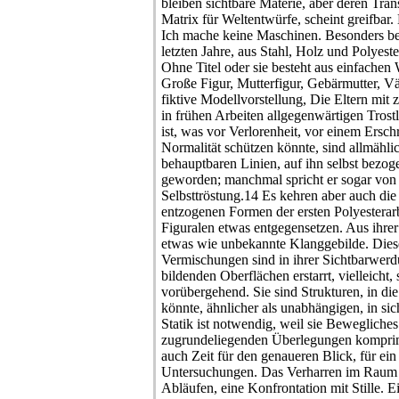
bleiben sichtbare Materie, aber deren Tran
Matrix für Weltentwürfe, scheint greifbar
Ich mache keine Maschinen. Besonders be
letzten Jahre, aus Stahl, Holz und Polyeste
Ohne Titel oder sie besteht aus einfachen
Große Figur, Mutterfigur, Gebärmutter, Vä
fiktive Modellvorstellung, Die Eltern mit 
in frühen Arbeiten allgegenwärtigen Trost
ist, was vor Verlorenheit, vor einem Ersch
Normalität schützen könnte, sind allmählic
behauptbaren Linien, auf ihn selbst bezo
geworden; manchmal spricht er sogar von 
Selbsttröstung.14 Es kehren aber auch die
entzogenen Formen der ersten Polyesterar
Figuralen etwas entgegensetzen. Aus ihre
etwas wie unbekannte Klanggebilde. Dies
Vermischungen sind in ihrer Sichtbarwerd
bildenden Oberflächen erstarrt, vielleicht,
vorübergehend. Sie sind Strukturen, in d
könnte, ähnlicher als unabhängigen, in si
Statik ist notwendig, weil sie Beweglich
zugrundeliegenden Überlegungen komprim
auch Zeit für den genaueren Blick, für ein
Untersuchungen. Das Verharren im Raum 
Abläufen, eine Konfrontation mit Stille. 