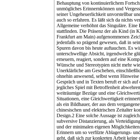
Behauptung von kontinuierlichem Fortschrit
unmögliches Erinnernkönnen und Vergessen
seiner Ungeheuerlichkeit unvorstellbar un
auch so erfahren. Es läßt sich da nichts ve
Allgemeine verhöhnt das Singuläre. Eine 
stattfinden. Die Präsenz der als Kind (in K
Frankfurt am Main) aufgenommenen Zeich
jedenfalls so prägend gewesen, daß in sein
Spuren davon bis heute auftauchen. Es wir
unterschwellige Absicht, irgendwelche g
erneuern, reagiert, sondern auf eine Kompl
Wünsche und Stereotypien nicht mehr wie
Unerklärliche am Geschehen, einschließlich
ohnehin anwesend, selbst wenn Hinweise 
Gespräch und in Texten beruft er sich auf
jegliches Spiel mit Betroffenheit abwehre
weiträumige Bezüge und eine Gleichwertigk
Situationen, eine Gleichwertigkeit erinn
als ein Bildhauer, der aus dem vergangene
chinesischen und elektrischen Zeitalter ko
Design.2 Eine solche Aussage ist zuglei
subversive Distanzierung, als Verteidigu
und der minimalen eigenen Möglichkeiten.
Erinnern um so verfilzte Ablagerungs- u
geht, daß sich zur konkreten Arbeit keine