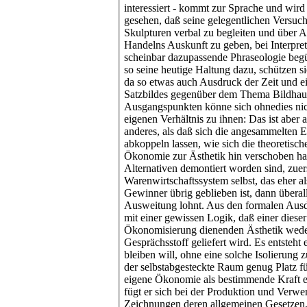
interessiert - kommt zur Sprache und wi
gesehen, daß seine gelegentlichen Versuc
Skulpturen verbal zu begleiten und über 
Handelns Auskunft zu geben, bei Interpre
scheinbar dazupassende Phraseologie begün
so seine heutige Haltung dazu, schützen si
da so etwas auch Ausdruck der Zeit und ei
Satzbildes gegenüber dem Thema Bildhaue
Ausgangspunkten könne sich ohnedies nic
eigenen Verhältnis zu ihnen: Das ist aber a
anderes, als daß sich die angesammelten 
abkoppeln lassen, wie sich die theoretisch
Ökonomie zur Ästhetik hin verschoben hat
Alternativen demontiert worden sind, zue
Warenwirtschaftssystem selbst, das eher a
Gewinner übrig geblieben ist, dann überal
Ausweitung lohnt. Aus den formalen Ausdr
mit einer gewissen Logik, daß einer dieser 
Ökonomisierung dienenden Ästhetik wede
Gesprächsstoff geliefert wird. Es entsteht 
bleiben will, ohne eine solche Isolierung 
der selbstabgesteckte Raum genug Platz für
eigene Ökonomie als bestimmende Kraft e
fügt er sich bei der Produktion und Verwe
Zeichnungen deren allgemeinen Gesetzen,