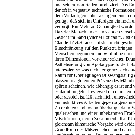
und seinen Vorurteilen produziert. Das 
der oft in vegetativ-technische Formatione
dem Vorläufigen näher als irgendeinem u
genügt, daß sich im Unfertigen ein noch u
verbirgt. Ein Mehr an Genauigkeit würde
Daß der Mensch unter Umständen verschw
Gesicht im Sand (Michel Foucault),7 ist d
Claude Lévi-Strauss hat sich nicht gescheu
Einschränkung auf den Punkt zu bringen: 
Menschen begonnen und wird ohne ihn end
ihren Dimensionen vor einer solchen Dram
Ästhetisierung von Apokalypse fördert b
interessiert so was nicht, er grenzt sich d
Raum für Überlegungen ist zwangsläufig ei
blassen, reagierenden Präsenz des Männli
spüren scheinen, wie abhängig es ist und
es damit umgeht. Inwieweit ein damit ei
oder gespielt ist, läßt sich nicht untersche
ein instinktives Arbeiten gegen sogenannte 
Zu erahnen sind, wenn überhaupt, dann Va
quälerischen und einer unbekannten Eroti
Mischformen, deren Zusammenhalt auf Um
gleichsam klimatische Vorgabe wird eviden
Grundform des Mißverstehens und damit au
aus Vereinigung und Trennung bezogener I