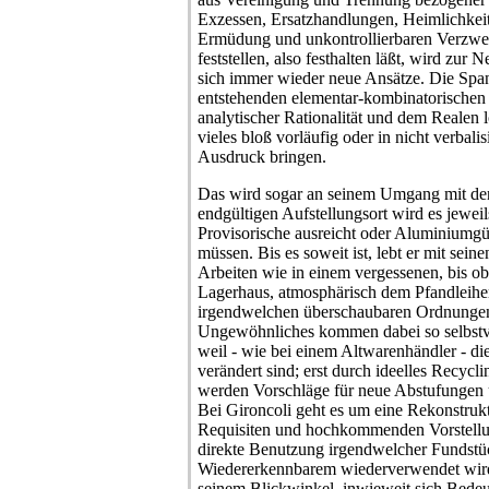
Exzessen, Ersatzhandlungen, Heimlichkeiten
Ermüdung und unkontrollierbaren Verzwe
feststellen, also festhalten läßt, wird zur 
sich immer wieder neue Ansätze. Die Spann
entstehenden elementar-kombinatorischen
analytischer Rationalität und dem Realen l
vieles bloß vorläufig oder in nicht verbal
Ausdruck bringen.
Das wird sogar an seinem Umgang mit den
endgültigen Aufstellungsort wird es jewei
Provisorische ausreicht oder Aluminiumgü
müssen. Bis es soweit ist, lebt er mit sei
Arbeiten wie in einem vergessenen, bis o
Lagerhaus, atmosphärisch dem Pfandleiher
irgendwelchen überschaubaren Ordnunge
Ungewöhnliches kommen dabei so selbstve
weil - wie bei einem Altwarenhändler - die
verändert sind; erst durch ideelles Recycl
werden Vorschläge für neue Abstufungen
Bei Gironcoli geht es um eine Rekonstru
Requisiten und hochkommenden Vorstellun
direkte Benutzung irgendwelcher Fundstü
Wiedererkennbarem wiederverwendet wird
seinem Blickwinkel, inwieweit sich Bedeu