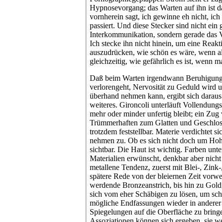
Hypnosevorgang; das Warten auf ihn ist da
vornherein sagt, ich gewinne eh nicht, ich
passiert. Und diese Stecker sind nicht ein 
Interkommunikation, sondern gerade das V
Ich stecke ihn nicht hinein, um eine Reak
auszudrücken, wie schön es wäre, wenn all
gleichzeitig, wie gefährlich es ist, wenn m
Daß beim Warten irgendwann Beruhigung ei
verlorengeht, Nervosität zu Geduld wird 
überhand nehmen kann, ergibt sich daraus
weiteres. Gironcoli unterläuft Vollendungs
mehr oder minder unfertig bleibt; ein Z
Trümmerhaften zum Glatten und Geschlos
trotzdem feststellbar. Materie verdichtet
nehmen zu. Ob es sich nicht doch um Hohl
sichtbar. Die Haut ist wichtig. Farben unt
Materialien erwünscht, denkbar aber nich
metallene Tendenz, zuerst mit Blei-, Zink-
spätere Rede von der bleiernen Zeit vor
werdende Bronzeanstrich, bis hin zu Gold,
sich vom eher Schäbigen zu lösen, um sch
mögliche Endfassungen wieder in anderer 
Spiegelungen auf die Oberfläche zu bring
Assoziationen können sich ergeben, sie 