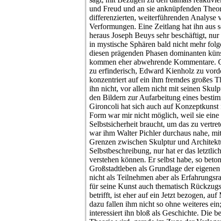
und Freud und an sie anknüpfenden Theori
differenzierten, weiterführenden Analyse
Verformungen. Eine Zeitlang hat ihn au
heraus Joseph Beuys sehr beschäftigt, nu
in mystische Sphären bald nicht mehr folg
diesen prägenden Phasen dominanten küns
kommen eher abwehrende Kommentare. Cl
zu erfinderisch, Edward Kienholz zu vord
konzentriert auf ein ihm fremdes großes 
ihn nicht, vor allem nicht mit seinen Skulp
den Bildern zur Aufarbeitung eines besti
Gironcoli hat sich auch auf Konzeptkunst 
Form war mir nicht möglich, weil sie eine 
Selbstsicherheit braucht, um das zu vertre
war ihm Walter Pichler durchaus nahe, mit
Grenzen zwischen Skulptur und Architekt
Selbstbeschreibung, nur hat er das letztlich
verstehen können. Er selbst habe, so beton
Großstadtleben als Grundlage der eigene
nicht als Teilnehmen aber als Erfahrungsr
für seine Kunst auch thematisch Rückzugs
betrifft, ist eher auf ein Jetzt bezogen, 
dazu fallen ihm nicht so ohne weiteres ei
interessiert ihn bloß als Geschichte. Die 