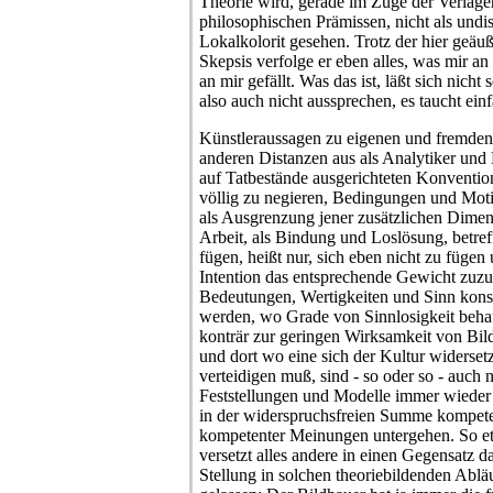
Theorie wird, gerade im Zuge der Verlager
philosophischen Prämissen, nicht als undis
Lokalkolorit gesehen. Trotz der hier geäuß
Skepsis verfolge er eben alles, was mir an
an mir gefällt. Was das ist, läßt sich nicht 
also auch nicht aussprechen, es taucht einf
Künstleraussagen zu eigenen und fremden
anderen Distanzen aus als Analytiker und 
auf Tatbestände ausgerichteten Konventio
völlig zu negieren, Bedingungen und Moti
als Ausgrenzung jener zusätzlichen Dimen
Arbeit, als Bindung und Loslösung, betref
fügen, heißt nur, sich eben nicht zu fügen
Intention das entsprechende Gewicht zuz
Bedeutungen, Wertigkeiten und Sinn konstru
werden, wo Grade von Sinnlosigkeit beha
konträr zur geringen Wirksamkeit von Bil
und dort wo eine sich der Kultur widers
verteidigen muß, sind - so oder so - auch 
Feststellungen und Modelle immer wieder d
in der widerspruchsfreien Summe kompete
kompetenter Meinungen untergehen. So et
versetzt alles andere in einen Gegensatz da
Stellung in solchen theoriebildenden Ablä