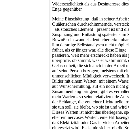
Widersetzlichkeit als aus Desinteresse di
Enge gegenüber.
Meine Einschätzung, daß in seiner Arbeit 
Quälerischen durchschimmernde, versteckt
- als stoisches Element - präsent ist und
Zuspitzung und Entlastung spätestens im 
Bewußtseinswandels deutlicher erkennbar wi
ihm derartige Selbstanalysen nicht möglich
früher, als er jünger war, alle diese Ding
passieren, weit mehr erschreckt haben als 
überprüfe, ob stimmt, was er wahrnimmt, 
Gelassenheit, die sich auch in der Arbeit n
auf seine Person bezogen, meistens mit ei
unmenschlichen Müdigkeit verwechselt. In
Bilder mit einem Warten, mit einem Wart
auf Wunscherfüllung, auf ein noch nicht gr
Zusammenhang bringend, gibt es verhalte
mein Warten - so seine relativierende Au
der Schlange, die von einer Lichtquelle irri
sie tun soll; sie bleibt, wo sie ist und wi
Dieses Warten ist nicht das überlegene, spe
eher ein nervöses Warten, eine Hilflosenge
daß Elektrizität oder Gas in vielen Arbeiten
eingesetzt wird. Es ist nie sicher, ob die S