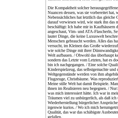
Die Kompaktheit solcher herausgegriffenen
Nuancen dessen, was sie vorbereitet hat, w
Nebensächliches hat letztlich das gleiche
darauf verwiesen wird, wie stark ihn das
beschäftigt: Ich habe mir in Kaufhäusern 
angeschaut, Vim- und ATA-Flascherln, Sei
lauter Dinge, die keine Luxuswelt beschr
Menschen gebraucht werden. Alles das hat
versucht, im Kleinen das Große wiederzuf
wie solche Dinge mit ihrer Dünnwandigkei
Welt aufbauen. / Obwohl das überhaupt kei
sondern das Letzte vom Letzten, hat es d
bin ich nachgegangen. / Eine solche Quali
Kinderspielzeug, das selbstgemachte und 
Weltgegenstände werden von ihm abgebild
Flugzeuge, Christbäume. Was reproduzierba
Meine stille Welt hat damit Beispiele. Ma
ihnen im Realisieren neu begegnen. / Nur
was mich interessiert hätte. Ich war in m
Träumen viel zu unbürgerlich, als daß ich
Wiederherstellung bürgerlicher Ansprüche 
irgenwie kurios. / Wo ich mich herumgetri
Qualität, das war das schäbigste Ausbeuten
gefallen.