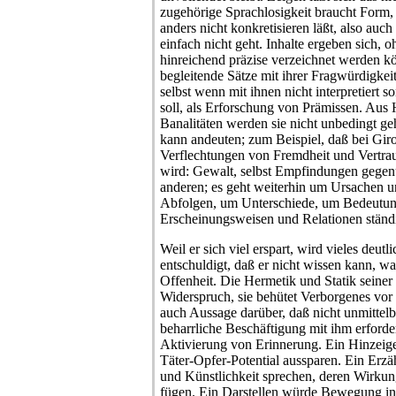
zugehörige Sprachlosigkeit braucht Form, d
anders nicht konkretisieren läßt, also auch
einfach nicht geht. Inhalte ergeben sich, 
hinreichend präzise verzeichnet werden k
begleitende Sätze mit ihrer Fragwürdigk
selbst wenn mit ihnen nicht interpretiert 
soll, als Erforschung von Prämissen. Au
Banalitäten werden sie nicht unbedingt ge
kann andeuten; zum Beispiel, daß bei Giron
Verflechtungen von Fremdheit und Vertrau
wird: Gewalt, selbst Empfindungen gegenüb
anderen; es geht weiterhin um Ursachen 
Abfolgen, um Unterschiede, um Bedeutung
Erscheinungsweisen und Relationen ständ
Weil er sich viel erspart, wird vieles deutli
entschuldigt, daß er nicht wissen kann, was 
Offenheit. Die Hermetik und Statik seiner
Widerspruch, sie behütet Verborgenes vor Z
auch Aussage darüber, daß nicht unmitte
beharrliche Beschäftigung mit ihm erfordert
Aktivierung von Erinnerung. Ein Hinzeig
Täter-Opfer-Potential aussparen. Ein Erzä
und Künstlichkeit sprechen, deren Wirku
fügen. Ein Darstellen würde Bewegung in