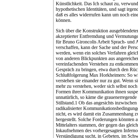
Künstlichkeit. Das Ich schaut zu, verwunde
hypothetischen Identitäten, und sagt irgen
daß es alles widerrufen kann um noch ein
können.
Sich über die Konstruktion ausgeblendete
akzeptierter Entfremdung und Vermutungen
für Bruno Gironcolis Arbeit Sprach- und 
verschaffen, kann der Sache und der Pers
werden, wenn ein solches Verfahren gleic
von anderen Blickpunkten aus angereiche
vereinfachenden Verstehen zu entkommen, b
Gespräch zu bringen, etwa durch den Rück
Schlußfolgerung Max Horkheimers: So wi
verstehen sie einander nur zu gut. Wenn si
mehr zu verstehen, weder sich selbst noch
Formen ihrer Kommunikation ihnen suspe
unnatürlich, so käme die grauenerregend
Stillstand.1 Ob das angesichts inzwischen
radikalisierter Kommunikationsbedingunge
nicht, es wird damit ein Zusammenhang z
hergestellt. Solche Forderungen könnten 
Mittelalters stammen, der gegen das gleich
Inkaufnehmen des vorhergesagten Inferno
Verständigung sucht, in Gebeten, im Sch