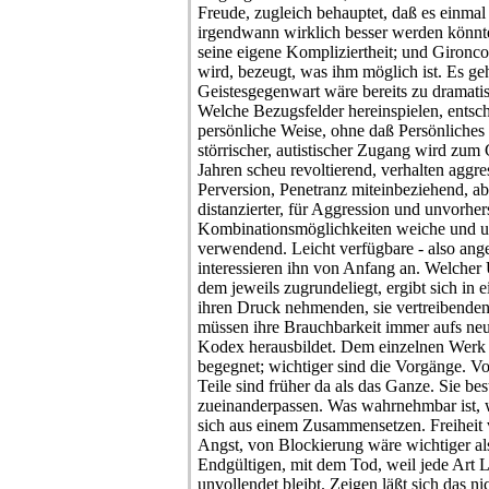
Freude, zugleich behauptet, daß es einmal
irgendwann wirklich besser werden könnt
seine eigene Kompliziertheit; und Gironco
wird, bezeugt, was ihm möglich ist. Es g
Geistesgegenwart wäre bereits zu dramatis
Welche Bezugsfelder hereinspielen, entsch
persönliche Weise, ohne daß Persönliches
störrischer, autistischer Zugang wird zum 
Jahren scheu revoltierend, verhalten aggr
Perversion, Penetranz miteinbeziehend, abe
distanzierter, für Aggression und unvorhe
Kombinationsmöglichkeiten weiche und u
verwendend. Leicht verfügbare - also ange
interessieren ihn von Anfang an. Welche
dem jeweils zugrundeliegt, ergibt sich in 
ihren Druck nehmenden, sie vertreibende
müssen ihre Brauchbarkeit immer aufs neu
Kodex herausbildet. Dem einzelnen Werk s
begegnet; wichtiger sind die Vorgänge. V
Teile sind früher da als das Ganze. Sie be
zueinanderpassen. Was wahrnehmbar ist, 
sich aus einem Zusammensetzen. Freiheit
Angst, von Blockierung wäre wichtiger al
Endgültigen, mit dem Tod, weil jede Art 
unvollendet bleibt. Zeigen läßt sich das ni