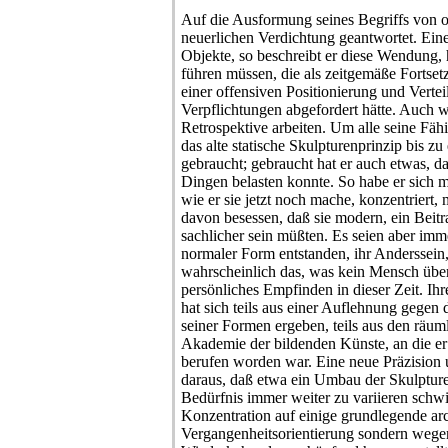
Auf die Ausformung seines Begriffs von of
neuerlichen Verdichtung geantwortet. Eine
Objekte, so beschreibt er diese Wendung, 
führen müssen, die als zeitgemäße Fortse
einer offensiven Positionierung und Verte
Verpflichtungen abgefordert hätte. Auch wo
Retrospektive arbeiten. Um alle seine Fähig
das alte statische Skulpturenprinzip bis 
gebraucht; gebraucht hat er auch etwas, da
Dingen belasten konnte. So habe er sich 
wie er sie jetzt noch mache, konzentriert, 
davon besessen, daß sie modern, ein Beit
sachlicher sein müßten. Es seien aber im
normaler Form entstanden, ihr Anderssein, s
wahrscheinlich das, was kein Mensch über
persönliches Empfinden in dieser Zeit. I
hat sich teils aus einer Auflehnung gegen
seiner Formen ergeben, teils aus den räum
Akademie der bildenden Künste, an die e
berufen worden war. Eine neue Präzision u
daraus, daß etwa ein Umbau der Skulpture
Bedürfnis immer weiter zu variieren schwi
Konzentration auf einige grundlegende ar
Vergangenheitsorientierung sondern wege