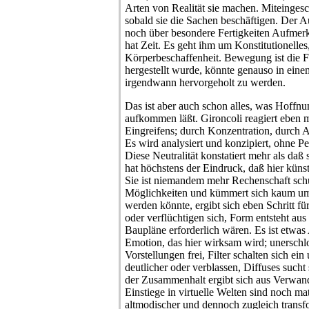
Arten von Realität sie machen. Miteingesc
sobald sie die Sachen beschäftigen. Der A
noch über besondere Fertigkeiten Aufmerk
hat Zeit. Es geht ihm um Konstitutionelles
Körperbeschaffenheit. Bewegung ist die F
hergestellt wurde, könnte genauso in ein
irgendwann hervorgeholt zu werden.
Das ist aber auch schon alles, was Hoffn
aufkommen läßt. Gironcoli reagiert eben
Eingreifens; durch Konzentration, durch
Es wird analysiert und konzipiert, ohne Pe
Diese Neutralität konstatiert mehr als daß 
hat höchstens der Eindruck, daß hier künst
Sie ist niemandem mehr Rechenschaft schu
Möglichkeiten und kümmert sich kaum um
werden könnte, ergibt sich eben Schritt für
oder verflüchtigen sich, Form entsteht a
Baupläne erforderlich wären. Es ist etwas A
Emotion, das hier wirksam wird; unerschl
Vorstellungen frei, Filter schalten sich ei
deutlicher oder verblassen, Diffuses sucht
der Zusammenhalt ergibt sich aus Verwan
Einstiege in virtuelle Welten sind noch mat
altmodischer und dennoch zugleich transfo