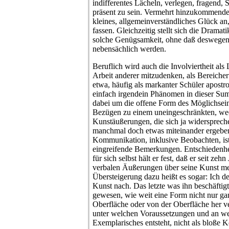
indifferentes Lächeln, verlegen, fragend, 
präsent zu sein. Vermehrt hinzukommende 
kleines, allgemeinverständliches Glück an,
fassen. Gleichzeitig stellt sich die Drama
solche Genügsamkeit, ohne daß deswegen 
nebensächlich werden.
Beruflich wird auch die Involviertheit als 
Arbeit anderer mitzudenken, als Bereiche
etwa, häufig als markanter Schüler apostrop
einfach irgendein Phänomen in dieser S
dabei um die offene Form des Möglichsein
Bezügen zu einem uneingeschränkten, wec
Kunstäußerungen, die sich ja widersprech
manchmal doch etwas miteinander ergeben.
Kommunikation, inklusive Beobachten, ist 
eingreifende Bemerkungen. Entschiedenhei
für sich selbst hält er fest, daß er seit zeh
verbalen Äußerungen über seine Kunst me
Übersteigerung dazu heißt es sogar: Ich d
Kunst nach. Das letzte was ihn beschäftig
gewesen, wie weit eine Form nicht nur ganz 
Oberfläche oder von der Oberfläche her 
unter welchen Voraussetzungen und an w
Exemplarisches entsteht, nicht als bloße 