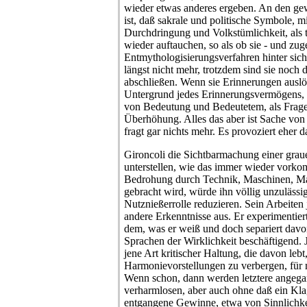
wieder etwas anderes ergeben. An den gew
ist, daß sakrale und politische Symbole, mi
Durchdringung und Volkstümlichkeit, als t
wieder auftauchen, so als ob sie - und zug
Entmythologisierungsverfahren hinter sich
längst nicht mehr, trotzdem sind sie noch da
abschließen. Wenn sie Erinnerungen auslö
Untergrund jedes Erinnerungsvermögens, a
von Bedeutung und Bedeutetem, als Frage
Überhöhung. Alles das aber ist Sache von 
fragt gar nichts mehr. Es provoziert eher 
Gironcoli die Sichtbarmachung einer gra
unterstellen, wie das immer wieder vorko
Bedrohung durch Technik, Maschinen, 
gebracht wird, würde ihn völlig unzulässig
Nutznießerrolle reduzieren. Sein Arbeiten j
andere Erkenntnisse aus. Er experimentiert
dem, was er weiß und doch separiert davo
Sprachen der Wirklichkeit beschäftigend. J
jene Art kritischer Haltung, die davon leb
Harmonievorstellungen zu verbergen, für
Wenn schon, dann werden letztere angega
verharmlosen, aber auch ohne daß ein Kla
entgangene Gewinne, etwa von Sinnlichkei