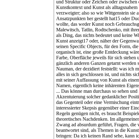
und Struktur oder Zeichen oder zwischen 
Kunstkontext und Kunst als alltagsnahem
verzweigter; also so wie Wittgenstein sie 
Ansatzpunkten her gestellt hat15 oder Du
wollte, das weder Kunst noch Gebrauchsg
Malewitsch, Tatlin, Rodtschenko, mit ihr
als Ding, das nichts bedeutet und keine Wi
Kunst anzeigt17 oder, näher der Gegenwa
seinen Specific Objects, für den Form, di
organisch ist, eine große Entdeckung wär
Farbe, Oberfläche jeweils für sich stehen u
gänzlich anderen Ganzen getarnt werden s
Nauman, der dezidiert feststellt: was ich me
alles in sich geschlossen ist, und nichts s
mit seiner Auffassung von Kunst als eine
Namen, eigentlich keine inhärenten Eigens
... Das könne man durchaus so sehen und 
Akzentuierung solcher gedanklicher Positi
das Gegenteil oder eine Vermischung eintri
interessierter Skepsis gegenüber einer Ei
Regeln genügen nicht, es braucht Beispiele
theoretisches Nachdenken. Im allgemeinen 
Zwang ad absurdum geführt, Fragen, die vi
beantwortet sind, als Themen in die Kunst,
bringen: Da ich keinen Rand sehe, kann ic