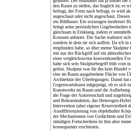
gelassen: Der Bildhauer hat ja immer die f
den Raum zu stellen, das fraglich ist; es w
befragt, der Form nach befragt, es wird akz
angeschaut oder nicht angeschaut. Diesen
ein Bildhauer. Ein sozusagen moderner Bil
bringt seine persönlichen Gegebenheiten m
gleichsam in Einklang, indem er unmittel
Konsum anbietet. Die Sache realisiert sich
sondern in dem sie sich auflöst. Da ich in 
empfunden habe, so über meine Skulptur h
mir nur der Rückgriff auf ein altmodisches
einer vergleichsweise konventionellen Fo
hatte sich sein Skulpturbegriff früh vom i
gelöst. Skulptur war für ihn kein Bündel 
eine im Raum ausgebreitete Fläche von Üb
Architektur der Überlegungen. Damit hat 
Gegenwartskunst mitgeprägt, ob es sich n
Kunstwerks im Raum und die Aufhebung d
die Frage der Autorenschaft und zugehörig
und Rekonstruktion, das Heterogen-Hybride
Intervention (aber eigener Reserviertheit
Ausdifferenzierung von objekthafter Körpe
der Mechanismen von Gedächtnis und Erin
ständigen Fortschreitens ist ihm aber imm
konsequenter erschienen.