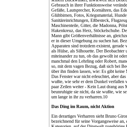
Gebrauch in ihrer Funktionsweise verände
Gefäße, Lautsprecher, Kornähren, das Ede
Glühbirnen, Fotos, Kriegsmaterial, Hunde
Sanitäreinrichtungen, Eßbesteck, Flugzeu
Maschinenteile, Gitter, die Madonna, Pölst
Hakenkreuz, das Herz, Stöckelschuhe. De
Mann gibt Größenverhältnisse an, gleichzei
er in dieser Umgebung zu suchen hat. Bez
Apparaten sind trotzdem existent, gerade we
als Hülse, als Silhouette. Der Beobachter
miteinander zu tun, ob das gewollt ist oder
manchmal den Lehrling oder Robert, man
so, mit dem vagen Bezug, daß sich bei Be
über ihn finden lassen, wie: Es gibt kein
Das Fenster war nicht erleuchtet, aber das 
wußte, wie sehr er dem Dunkel verfallen 
paar Zeilen weiter - Kein Laut drang aus
beunruhigte sie nicht, da sie wußte, wie seh
um lange in ihr zu verharren.10
Das Ding im Raum, nicht Aktion
Ein derartiges Verharren sieht Bruno Giron
bezeichnend für seine Vorgangsweise an,
Kategorien, auf der Dingwelt zugehörige 