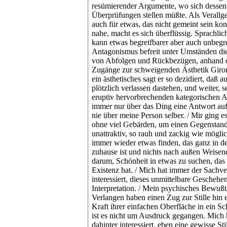
resümierender Argumente, wo sich dessen P
Überprüfungen stellen müßte. Als Verallg
auch für etwas, das nicht gemeint sein ko
nahe, macht es sich überflüssig. Sprachlic
kann etwas begreifbarer aber auch unbegr
Antagonismus befreit unter Umständen d
von Abfolgen und Rückbezügen, anhand d
Zugänge zur schweigenden Ästhetik Giron
ein ästhetisches sagt er so dezidiert, da
plötzlich verlassen dastehen, und weiter
eruptiv hervorbrechenden kategorischen Au
immer nur über das Ding eine Antwort auf
nie über meine Person selber. / Mir ging e
ohne viel Gebärden, um einen Gegenstand, 
unattraktiv, so rauh und zackig wie möglich
immer wieder etwas finden, das ganz in de
zuhause ist und nichts nach außen Weisende
darum, Schönheit in etwas zu suchen, das 
Existenz hat. / Mich hat immer der Sachv
interessiert, dieses unmittelbare Geschehen
Interpretation. / Mein psychisches Bewußt
Verlangen haben einen Zug zur Stille hin 
Kraft ihrer einfachen Oberfläche in ein S
ist es nicht um Ausdruck gegangen. Mich h
dahinter interessiert, eben eine gewisse St