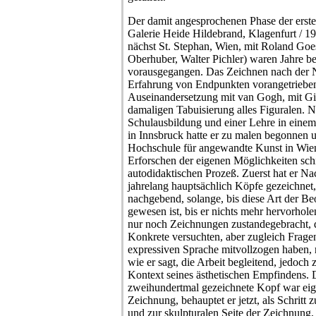
Der damit angesprochenen Phase der erste
Galerie Heide Hildebrand, Klagenfurt / 1
nächst St. Stephan, Wien, mit Roland Goe
Oberhuber, Walter Pichler) waren Jahre be
vorausgegangen. Das Zeichnen nach der Na
Erfahrung von Endpunkten vorangetriebe
Auseinandersetzung mit van Gogh, mit Gia
damaligen Tabuisierung alles Figuralen. 
Schulausbildung und einer Lehre in einem
in Innsbruck hatte er zu malen begonnen 
Hochschule für angewandte Kunst in Wien 
Erforschen der eigenen Möglichkeiten schi
autodidaktischen Prozeß. Zuerst hat er 
jahrelang hauptsächlich Köpfe gezeichne
nachgebend, solange, bis diese Art der Beo
gewesen ist, bis er nichts mehr hervorhole
nur noch Zeichnungen zustandegebracht, 
Konkrete versuchten, aber zugleich Fragen
expressiven Sprache mitvollzogen haben, 
wie er sagt, die Arbeit begleitend, jedoc
Kontext seines ästhetischen Empfindens. De
zweihundertmal gezeichnete Kopf war eigen
Zeichnung, behauptet er jetzt, als Schri
und zur skulpturalen Seite der Zeichnung,