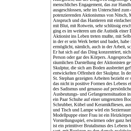
menschliches Engagement, das zur Handlu
ausgeschlossen, sehr im Unterschied zum 
potenzierenden Aktionismus von Nitsch, 
Anspruch und das Hantieren mit einfachen
mit Blut, mit Rotwein, sehr schlüssig ersc
ging es im weiteren um die Autistik einer
Aktionist ins Leben treten mußte, mit Sel
in der er sein Werk bettet und badet, hab
ermöglicht, nämlich, auch in der Arbeit, 
Er hat sich auf das Ding konzentriert, nic
Person oder gar des Körpers. Angesprochen
räumlichen Darstellung der Aktionisten g
Skulptur, die sich am Boden ausbreitet gefü
entwickelten Offenheit der Skulptur. In de
St. Stephan gezeigten Arbeiten bezieht er s
das nicht in positive Formen des Lebens ei
des Sadismus und genauso auf persönlich
Ausbeutungs- und Gefangenensituation in
ein Paar Schuhe auf einer umgrenzten Bode
Schrubber, Kübel und Keramikfliesen, aus
und Tisch und Lampe wird ein Sezierraum 
Modellpuppe einer Frau ist ein Heizkörper
Vorstellungsspiel, erwärmen oder ganz h
ist ein primitiver Brutalismus des Lebens 
sagt, mit Bezügen zu den damals reaktiv