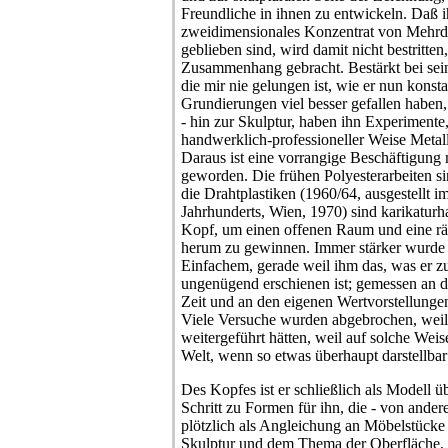
Freundliche in ihnen zu entwickeln. Daß 
zweidimensionales Konzentrat von Mehrd
geblieben sind, wird damit nicht bestritten
Zusammenhang gebracht. Bestärkt bei sein
die mir nie gelungen ist, wie er nun konsta
Grundierungen viel besser gefallen haben,
- hin zur Skulptur, haben ihn Experimente,
handwerklich-professioneller Weise Metallt
Daraus ist eine vorrangige Beschäftigun
geworden. Die frühen Polyesterarbeiten s
die Drahtplastiken (1960/64, ausgestellt 
Jahrhunderts, Wien, 1970) sind karikaturh
Kopf, um einen offenen Raum und eine r
herum zu gewinnen. Immer stärker wurde 
Einfachem, gerade weil ihm das, was er zu
ungenügend erschienen ist; gemessen an 
Zeit und an den eigenen Wertvorstellungen
Viele Versuche wurden abgebrochen, weil
weitergeführt hätten, weil auf solche Wei
Welt, wenn so etwas überhaupt darstellbar 
Des Kopfes ist er schließlich als Modell 
Schritt zu Formen für ihn, die - von ander
plötzlich als Angleichung an Möbelstücke
Skulptur und dem Thema der Oberfläche, s