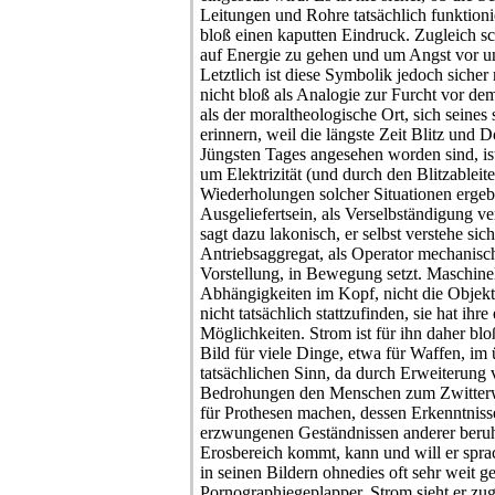
Leitungen und Rohre tatsächlich funktion
bloß einen kaputten Eindruck. Zugleich sc
auf Energie zu gehen und um Angst vor 
Letztlich ist diese Symbolik jedoch siche
nicht bloß als Analogie zur Furcht vor d
als der moraltheologische Ort, sich seine
erinnern, weil die längste Zeit Blitz und 
Jüngsten Tages angesehen worden sind, is
um Elektrizität (und durch den Blitzableit
Wiederholungen solcher Situationen ergeb
Ausgeliefertsein, als Verselbständigung v
sagt dazu lakonisch, er selbst verstehe sic
Antriebsaggregat, als Operator mechanische
Vorstellung, in Bewegung setzt. Maschinel
Abhängigkeiten im Kopf, nicht die Objek
nicht tatsächlich stattzufinden, sie hat ihr
Möglichkeiten. Strom ist für ihn daher blo
Bild für viele Dinge, etwa für Waffen, im
tatsächlichen Sinn, da durch Erweiterung v
Bedrohungen den Menschen zum Zwitterwe
für Prothesen machen, dessen Erkenntniss
erzwungenen Geständnissen anderer beruh
Erosbereich kommt, kann und will er sprac
in seinen Bildern ohnedies oft sehr weit g
Pornographiegeplapper. Strom sieht er zug