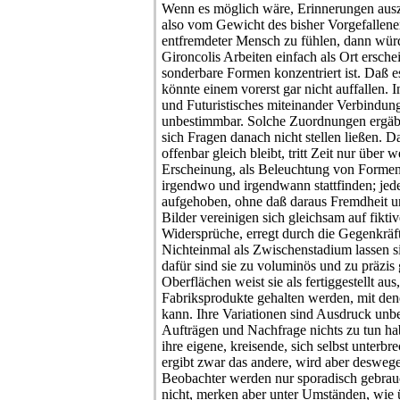
Wenn es möglich wäre, Erinnerungen ausz
also vom Gewicht des bisher Vorgefallenen
entfremdeter Mensch zu fühlen, dann wü
Gironcolis Arbeiten einfach als Ort ersc
sonderbare Formen konzentriert ist. Daß es
könnte einem vorerst gar nicht auffallen.
und Futuristisches miteinander Verbindun
unbestimmbar. Solche Zuordnungen ergäbe
sich Fragen danach nicht stellen ließen. D
offenbar gleich bleibt, tritt Zeit nur über 
Erscheinung, als Beleuchtung von Formen.
irgendwo und irgendwann stattfinden; jed
aufgehoben, ohne daß daraus Fremdheit 
Bilder vereinigen sich gleichsam auf fiktiv
Widersprüche, erregt durch die Gegenkräfte 
Nichteinmal als Zwischenstadium lassen si
dafür sind sie zu voluminös und zu präzis g
Oberflächen weist sie als fertiggestellt aus
Fabriksprodukte gehalten werden, mit de
kann. Ihre Variationen sind Ausdruck unb
Aufträgen und Nachfrage nichts zu tun h
ihre eigene, kreisende, sich selbst unterbr
ergibt zwar das andere, wird aber desweg
Beobachter werden nur sporadisch gebrau
nicht, merken aber unter Umständen, wie 