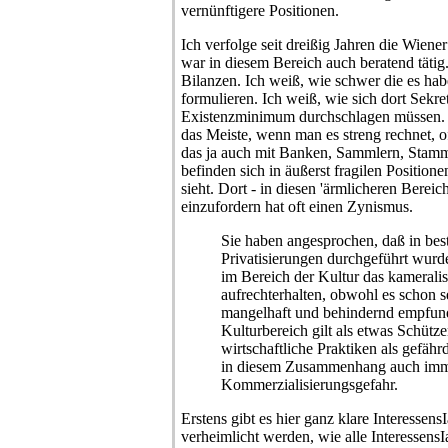
vernünftigere Positionen.
Ich verfolge seit dreißig Jahren die Wiene
war in diesem Bereich auch beratend tätig
Bilanzen. Ich weiß, wie schwer die es hab
formulieren. Ich weiß, wie sich dort Sekr
Existenzminimum durchschlagen müssen. 
das Meiste, wenn man es streng rechnet, of
das ja auch mit Banken, Sammlern, Stam
befinden sich in äußerst fragilen Position
sieht. Dort - in diesen 'ärmlicheren Bereic
einzufordern hat oft einen Zynismus.
Sie haben angesprochen, daß in be
Privatisierungen durchgeführt wur
im Bereich der Kultur das kameralis
aufrechterhalten, obwohl es schon se
mangelhaft und behindernd empfun
Kulturbereich gilt als etwas Schüt
wirtschaftliche Praktiken als gefähr
in diesem Zusammenhang auch imm
Kommerzialisierungsgefahr.
Erstens gibt es hier ganz klare InteressensI
verheimlicht werden, wie alle InteressensIa