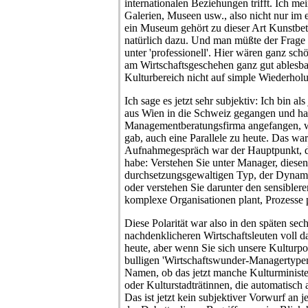
internationalen Beziehungen trifft. Ich me
Galerien, Museen usw., also nicht nur im
ein Museum gehört zu dieser Art Kunstbe
natürlich dazu. Und man müßte der Frage
unter 'professionell'. Hier wären ganz sc
am Wirtschaftsgeschehen ganz gut ablesba
Kulturbereich nicht auf simple Wiederholu
Ich sage es jetzt sehr subjektiv: Ich bin al
aus Wien in die Schweiz gegangen und hab
Managementberatungsfirma angefangen, we
gab, auch eine Parallele zu heute. Das w
Aufnahmegespräch war der Hauptpunkt, de
habe: Verstehen Sie unter Manager, diesen
durchsetzungsgewaltigen Typ, der Dynamik
oder verstehen Sie darunter den sensiblere
komplexe Organisationen plant, Prozesse p
Diese Polarität war also in den späten sec
nachdenklicheren Wirtschaftsleuten voll da
heute, aber wenn Sie sich unsere Kulturpol
bulligen 'Wirtschaftswunder-Managertypen',
Namen, ob das jetzt manche Kulturminister
oder Kulturstadträtinnen, die automatisc
Das ist jetzt kein subjektiver Vorwurf an