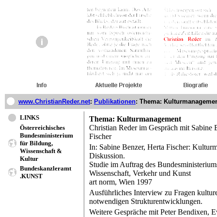
www.ChristianReder.net
:
Publikationen
:
Thema: Kulturmanageme
LINKS
Thema: Kulturmanagement
Christian Reder im Gespräch mit Sabine 
Österreichisches
Bundesministerium
Fischer
für Bildung,
In: Sabine Benzer, Herta Fischer: Kultu
Wissenschaft &
Diskussion.
Kultur
Studie im Auftrag des Bundesministerium
Bundeskanzleramt
Wissenschaft, Verkehr und Kunst
.KUNST
art norm, Wien 1997
Ausführliches Interview zu Fragen kultu
notwendigen Strukturentwicklungen.
Weitere Gespräche mit Peter Bendixen, Ev