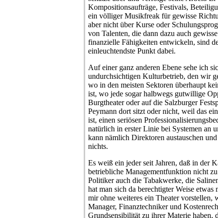
Kompositionsaufträge, Festivals, Beteiligu
ein völliger Musikfreak für gewisse Richt
aber nicht über Kurse oder Schulungspro
von Talenten, die dann dazu auch gewisse
finanzielle Fähigkeiten entwickeln, sind de
einleuchtendste Punkt dabei.
Auf einer ganz anderen Ebene sehe ich sic
undurchsichtigen Kulturbetrieb, den wir g
wo in den meisten Sektoren überhaupt ke
ist, wo jede sogar halbwegs gutwillige Op
Burgtheater oder auf die Salzburger Fests
Peymann dort sitzt oder nicht, weil das ein
ist, einen seriösen Professionalisierungsbe
natürlich in erster Linie bei Systemen an 
kann nämlich Direktoren austauschen und 
nichts.
Es weiß ein jeder seit Jahren, daß in der K
betriebliche Managementfunktion nicht zu 
Politiker auch die Tabakwerke, die Salinen 
hat man sich da berechtigter Weise etwas 
mir ohne weiteres ein Theater vorstellen, 
Manager, Finanztechniker und Kostenrechn
Grundsensibilität zu ihrer Materie haben, 