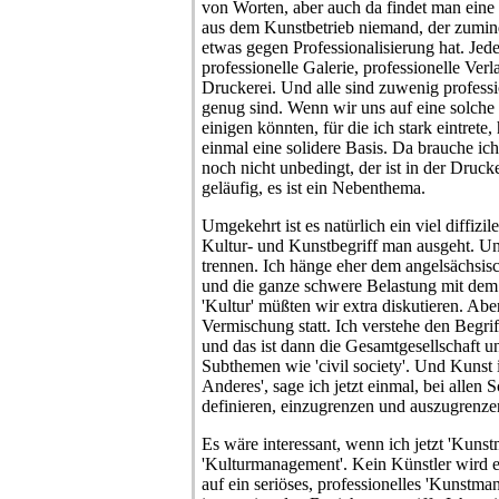
von Worten, aber auch da findet man eine
aus dem Kunstbetrieb niemand, der zumind
etwas gegen Professionalisierung hat. Jede
professionelle Galerie, professionelle Verl
Druckerei. Und alle sind zuwenig professio
genug sind. Wenn wir uns auf eine solche 
einigen könnten, für die ich stark eintret
einmal eine solidere Basis. Da brauche i
noch nicht unbedingt, der ist in der Drucke
geläufig, es ist ein Nebenthema.
Umgekehrt ist es natürlich ein viel diffiz
Kultur- und Kunstbegriff man ausgeht. U
trennen. Ich hänge eher dem angelsächsisch
und die ganze schwere Belastung mit dem
'Kultur' müßten wir extra diskutieren. Aber
Vermischung statt. Ich verstehe den Begrif
und das ist dann die Gesamtgesellschaft 
Subthemen wie 'civil society'. Und Kunst 
Anderes', sage ich jetzt einmal, bei allen 
definieren, einzugrenzen und auszugrenze
Es wäre interessant, wenn ich jetzt 'Kunst
'Kulturmanagement'. Kein Künstler wird 
auf ein seriöses, professionelles 'Kunstma