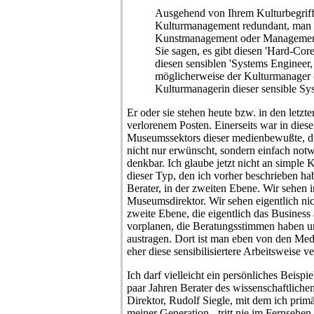
Ausgehend von Ihrem Kulturbegriff 
Kulturmanagement redundant, man
Kunstmanagement oder Managemen
Sie sagen, es gibt diesen 'Hard-Cor
diesen sensiblen 'Systems Engineer
möglicherweise der Kulturmanager 
Kulturmanagerin dieser sensible Sy
Er oder sie stehen heute bzw. in den letzt
verlorenem Posten. Einerseits war in die
Museumssektors dieser medienbewußte, 
nicht nur erwünscht, sondern einfach notw
denkbar. Ich glaube jetzt nicht an simple K
dieser Typ, den ich vorher beschrieben ha
Berater, in der zweiten Ebene. Wir sehen
Museumsdirektor. Wir sehen eigentlich nic
zweite Ebene, die eigentlich das Business
vorplanen, die Beratungsstimmen haben 
austragen. Dort ist man eben von den Med
eher diese sensibilisiertere Arbeitsweise v
Ich darf vielleicht ein persönliches Beispiel
paar Jahren Berater des wissenschaftliche
Direktor, Rudolf Siegle, mit dem ich pri
meiner Generation - tritt nie im Fernsehen 