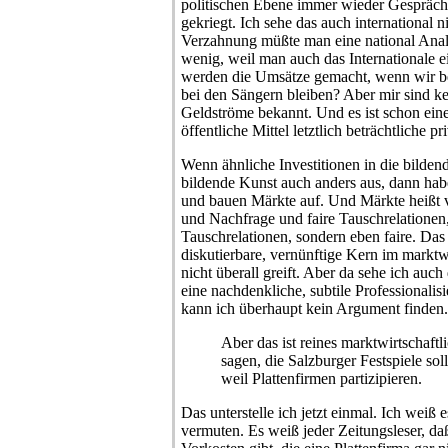
politischen Ebene immer wieder Gespräche
gekriegt. Ich sehe das auch international 
Verzahnung müßte man eine national Anal
wenig, weil man auch das Internationale
werden die Umsätze gemacht, wenn wir be
bei den Sängern bleiben? Aber mir sind ke
Geldströme bekannt. Und es ist schon eine
öffentliche Mittel letztlich beträchtliche pr
Wenn ähnliche Investitionen in die bildend
bildende Kunst auch anders aus, dann habe
und bauen Märkte auf. Und Märkte heißt 
und Nachfrage und faire Tauschrelationen, 
Tauschrelationen, sondern eben faire. Das 
diskutierbare, vernünftige Kern im marktw
nicht überall greift. Aber da sehe ich auc
eine nachdenkliche, subtile Professional
kann ich überhaupt kein Argument finden.
Aber das ist reines marktwirtschaft
sagen, die Salzburger Festspiele s
weil Plattenfirmen partizipieren.
Das unterstelle ich jetzt einmal. Ich weiß e
vermuten. Es weiß jeder Zeitungsleser, daß