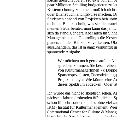
solche überschaubaren Projekte von ein pa
paar Millionen Schilling budgetieren zu l
Kostenrechnung zu lernen, muß ich nicht 
oder Bilanzbuchhaltungskurse machen. Da
Studenten anhand von Projekten beizubrin
nicht mit Bilanztechnik, was sie nie brau
meinen Steuerberater, man kann das ja nic
sich da ständig ändert. Aber auch im Sinn
Managements und Controllings die Kosten
planen, mit den Banken zu verkehren, Üb
auszuhandeln, das ist ja ganz vernünftig 
spannende Aufgabe.
Wir möchten noch gerne auf die Aus
sprechen kommen. Sie beschreiben 
von KulturmanagerInnen 7): Doppe
Spartenspezialisten, Dienstleistungs
Projektmanager. Wie könnte eine Au
dieses Spektrum abdecken? Oder ist
Ich würde das nicht so skeptisch sehen. A
nächsten Jahren drohenden öffentlichen Spa
schon für sehr sonderbar, daß ohne viel zu 
IKM (Institut für Kulturmanagement, Wie
(international Center for Culture & Manag
beträchtliche Zuschüsse zu den laufenden 