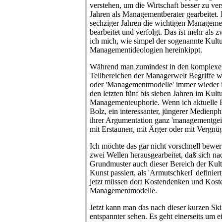
verstehen, um die Wirtschaft besser zu ve
Jahren als Managementberater gearbeitet. 
sechziger Jahren die wichtigen Managemen
bearbeitet und verfolgt. Das ist mehr als
ich mich, wie simpel der sogenannte Kultu
Managementideologien hereinkippt.
Während man zumindest in den komplexer 
Teilbereichen der Managerwelt Begriffe wi
oder 'Managementmodelle' immer wieder in 
den letzten fünf bis sieben Jahren im Kultu
Managementeuphorie. Wenn ich aktuelle Ph
Bolz, ein interessanter, jüngerer Medienphi
ihrer Argumentation ganz 'managementgeil
mit Erstaunen, mit Ärger oder mit Vergnü
Ich möchte das gar nicht vorschnell bewer
zwei Wellen herausgearbeitet, daß sich n
Grundmuster auch dieser Bereich der Kult
Kunst passiert, als 'Armutschkerl' definiert
jetzt müssen dort Kostendenken und Kost
Managementmodelle.
Jetzt kann man das nach dieser kurzen Sk
entspannter sehen. Es geht einerseits um e