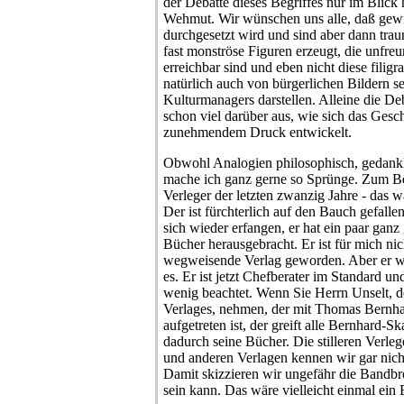
der Debatte dieses Begriffes nur im Blick
Wehmut. Wir wünschen uns alle, daß gewi
durchgesetzt wird und sind aber dann trau
fast monströse Figuren erzeugt, die unfreu
erreichbar sind und eben nicht diese filigra
natürlich auch von bürgerlichen Bildern 
Kulturmanagers darstellen. Alleine die Deb
schon viel darüber aus, wie sich das Gesc
zunehmendem Druck entwickelt.
Obwohl Analogien philosophisch, gedankl
mache ich ganz gerne so Sprünge. Zum Bei
Verleger der letzten zwanzig Jahre - das w
Der ist fürchterlich auf den Bauch gefall
sich wieder erfangen, er hat ein paar ganz
Bücher herausgebracht. Er ist für mich nich
wegweisende Verlag geworden. Aber er war
es. Er ist jetzt Chefberater im Standard u
wenig beachtet. Wenn Sie Herrn Unselt, 
Verlages, nehmen, der mit Thomas Bernha
aufgetreten ist, der greift alle Bernhard-S
dadurch seine Bücher. Die stilleren Verleg
und anderen Verlagen kennen wir gar nich
Damit skizzieren wir ungefähr die Bandb
sein kann. Das wäre vielleicht einmal ein 