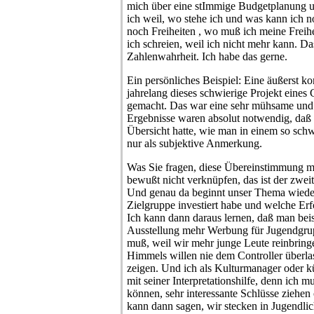
mich über eine stImmige Budgetplanung u
ich weil, wo stehe ich und was kann ich 
noch Freiheiten , wo muß ich meine Frei
ich schreien, weil ich nicht mehr kann. Das
Zahlenwahrheit. Ich habe das gerne.
Ein persönliches Beispiel: Eine äußerst ko
jahrelang dieses schwierige Projekt eines 
gemacht. Das war eine sehr mühsame und w
Ergebnisse waren absolut notwendig, daß
Übersicht hatte, wie man in einem so schw
nur als subjektive Anmerkung.
Was Sie fragen, diese Übereinstimmung mi
bewußt nicht verknüpfen, das ist der zweite
Und genau da beginnt unser Thema wieder.
Zielgruppe investiert habe und welche Er
Ich kann dann daraus lernen, daß man beis
Ausstellung mehr Werbung für Jugendgr
muß, weil wir mehr junge Leute reinbrin
Himmels willen nie dem Controller überlas
zeigen. Und ich als Kulturmanager oder kü
mit seiner Interpretationshilfe, denn ich mu
können, sehr interessante Schlüsse ziehen 
kann dann sagen, wir stecken in Jugendli