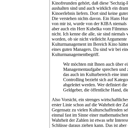
Kinofreunden gehört, daß diese 'Sechzig-
aushaIten sind und auch wirklich ein dram
KinoerIebnis liefern. Dort sind keine guten
Die verstehen nichts davon. Ein Hans Hurc
von mir ist, wurde von der KIBA niemals
aber auch ein Herr Kubelka vom Filmmus
nicht. Ich kenne die alle, sie sind niemals
worden, ob sie nicht vielleicht Argumente 
Kulturmanagement im Bereich Kino hätte
eines guten Managers. Da sind wir bei ei
Kulturmanagementbegriff.
Wir möchten mit Ihnen auch über ei
Managementaufgabe sprechen und z
das auch im Kulturbereich eine imme
ControIling bezieht sich auf Katego
abgeleitet werden. Wer definiert die 
Geldgeber, die öffentliche Hand, die
Also Vorsicht, ein strenges wirtschaftliche
erster Linie schon auf die Wahrheit der Za
Gegensatz zu vielen Kulturschaffenden s
einmal fast im Sinne einer mathematische
Wahrheit der Zahlen ist etwas sehr Interes
Schlüsse daraus ziehen kann. Das ist aber 