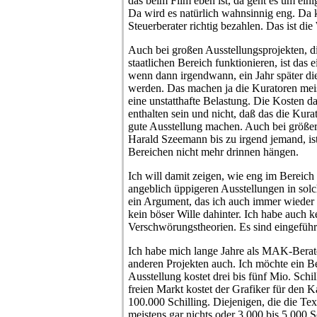
das beim Film eben ist, da geht es um eini
Da wird es natürlich wahnsinnig eng. Da 
Steuerberater richtig bezahlen. Das ist die
Auch bei großen Ausstellungsprojekten, di
staatlichen Bereich funktionieren, ist das 
wenn dann irgendwann, ein Jahr später di
werden. Das machen ja die Kuratoren meis
eine unstatthafte Belastung. Die Kosten d
enthalten sein und nicht, daß das die Kura
gute Ausstellung machen. Auch bei größe
Harald Szeemann bis zu irgend jemand, ist 
Bereichen nicht mehr drinnen hängen.
Ich will damit zeigen, wie eng im Bereich
angeblich üppigeren Ausstellungen in solc
ein Argument, das ich auch immer wieder 
kein böser Wille dahinter. Ich habe auch
Verschwörungstheorien. Es sind eingeführt
Ich habe mich lange Jahre als MAK-Berat
anderen Projekten auch. Ich möchte ein Be
Ausstellung kostet drei bis fünf Mio. Sch
freien Markt kostet der Grafiker für den K
100.000 Schilling. Diejenigen, die die T
meistens gar nichts oder 3.000 bis 5.000 S