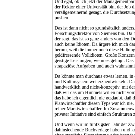
Und egal, ob ich jetzt der Managementpa
der Rektor einer Universität bin, der Job di
verallgemeinernd gesagt, die Durchsetzung
pushen.
Das ist dann nicht so grundsätzlich anders
Forschungsdirektor von Siemens bin. Da bi
der sagt, das ist so ganz anders von den D
auch keine Idioten. Da ärgere ich mich d
herum, weil die immer noch diese Haltung 
geldfressende Vollidioten. Große Konzerne
geistige Leistungen, wenn es gelingt. Das 
strapaziöse Aufgaben und auch wahnsinni
Da könnte man durchaus etwas lernen, in d
und Kultursystem weiterzuentwickeln. Das 
handwerklich und nicht-konzeptiv, mit de
daß wir das um Himmels willen nicht vom
das habe ich eigentlich nie geglaubt, daß de
Planwirtschaftler diesen Typs war ich nie,
reiner Marktwirtschaftler. Im Zusammenwi
privater Initiative sind einfach Strukturen
Und wenn wir im fünfzigsten Jahr der Zwe
dahinsiechende Buchverlage haben und k