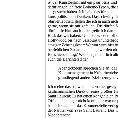
ist der Kunstbegriff mit ein paar Stars und
dafür angeblich freie Boheme-Typen, die sic
ausgesucht haben. Ich halte das für eine
kunstpolitischem Denken. Das schwingt üb
Starverliebtheit, gegen die ich ja auch nic
gerne, wenn sie mir gefallen. Die dürfen 
dürfen sie bitte auch - die greife ich dami
Bild, das wir haben. Und das wiederholt 
Hollywood bis nach Salzburg ununterbroch
emsiger Zeitungsleser: Warum wird hier i
betrieblichen Zusammenhänge werden nic
Berichterstattung? Weil die ja natürlich al
auch die Berichterstatter.
Aber trotzdem sprechen Sie an, daß
Kultumanagement in Kulturbetrieben
grundlegend andere Zielsetzungen v
Ich meine das so, wie ich es vorher gesag
kaufmännischen Direktor eines großen Thea
Saint Laurent: Er hat einen kongenialen Pa
Öffentlichkeit gar nicht kennt, der war u
hat sich dann auf das Kommerzielle verleg
der Partner von Yves Saint Laurent. Das we
Modebranche.