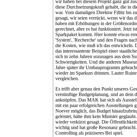
wir haben bei diesem Projekt ganz gut zu
diese Durchsetzungskraft gehabt, die in d
war. Vom damaligen Direktor Fillitz bis 
gesagt, wir seien verrückt, wenn wir das 
haben mit Erhöhungen in der Größenordnu
gerechnet, aber es hat funktioniert. Jetzt i
Sparkpaket kommt. Hier konnte etwas erre
'System', 'Recherche' und den Fragen nac
die Kosten, wie muß ich das entwickeln. 
das interessanteste Beispiel einer staatlich
sich in zehn Jahren sozusagen aus dem Sum
Schwierigkeiten. Und die anderen Museum
Jahre später ihr Umbauprogramm gebracht
wieder im Sparkurs drinnen. Lauter Ruin
vergleichen.
Es trifft aber genau den Punkt unseres Ge
vernünftige Budgetplanung, und an dem da
anknüpfen. Das MAK hat sich als Ausstel
mit ein paar erfolgreichen Ausstellungen g
Noever möglich, das Budget hinaufzubring
geleistet, hätte ihm kein Minister geglaubt.
wieder verkürzt gesagt. Die Öffentlichkeit
wichtig und hat große Resonanz gebracht.
Controlling als präziseres Bei spiel.