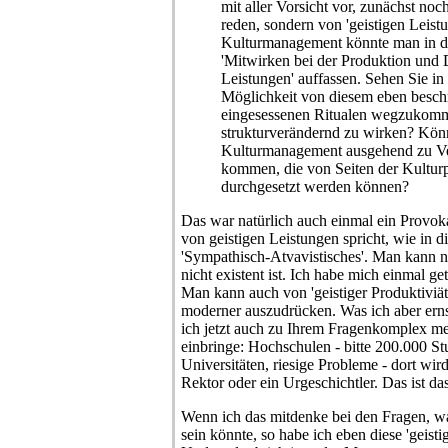
mit aller Vorsicht vor, zunächst noc
reden, sondern von 'geistigen Leistu
Kulturmanagement könnte man in d
'Mitwirken bei der Produktion und 
Leistungen' auffassen. Sehen Sie i
Möglichkeit von diesem eben beschr
eingesessenen Ritualen wegzukom
strukturverändernd zu wirken? Kön
Kulturmanagement ausgehend zu V
kommen, die von Seiten der Kulturpol
durchgesetzt werden können?
Das war natürlich auch einmal ein Provo
von geistigen Leistungen spricht, wie in d
'Sympathisch-Atvavistisches'. Man kann nu
nicht existent ist. Ich habe mich einmal ge
Man kann auch von 'geistiger Produktiviät
moderner auszudrücken. Was ich aber erns
ich jetzt auch zu Ihrem Fragenkomplex m
einbringe: Hochschulen - bitte 200.000 Stu
Universitäten, riesige Probleme - dort wir
Rektor oder ein Urgeschichtler. Das ist da
Wenn ich das mitdenke bei den Fragen, 
sein könnte, so habe ich eben diese 'geist