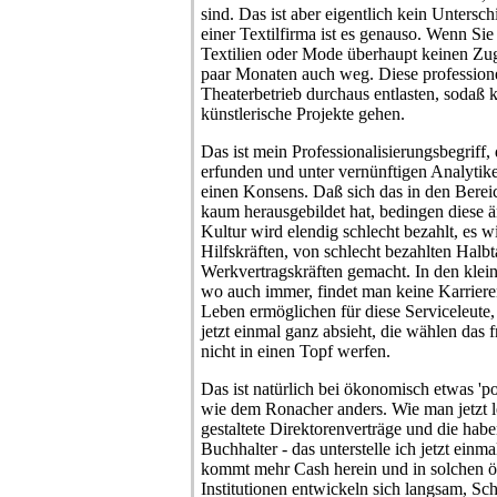
sind. Das ist aber eigentlich kein Untersc
einer Textilfirma ist es genauso. Wenn Si
Textilien oder Mode überhaupt keinen Zug
paar Monaten auch weg. Diese profession
Theaterbetrieb durchaus entlasten, sodaß k
künstlerische Projekte gehen.
Das ist mein Professionalisierungsbegriff,
erfunden und unter vernünftigen Analytike
einen Konsens. Daß sich das in den Bereich
kaum herausgebildet hat, bedingen diese ä
Kultur wird elendig schlecht bezahlt, es w
Hilfskräften, von schlecht bezahlten Halb
Werkvertragskräften gemacht. In den klei
wo auch immer, findet man keine Karrieren
Leben ermöglichen für diese Serviceleut
jetzt einmal ganz absieht, die wählen das 
nicht in einen Topf werfen.
Das ist natürlich bei ökonomisch etwas '
wie dem Ronacher anders. Wie man jetzt le
gestaltete Direktorenverträge und die habe
Buchhalter - das unterstelle ich jetzt einma
kommt mehr Cash herein und in solchen ö
Institutionen entwickeln sich langsam, Schr