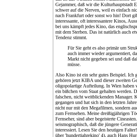
Gejammer, daß wir die Kulturhauptstadt E
schwer auf die Nerven, weil es einfach nic
nach Frankfurt oder sonst wo hin! Dort gi
interessante, oft interessantere Kinos, Au
bei uns kämpft jedes Kino, das englischspr
mit dem Sterben. Das ist natürlich auch et
Tendenz stimmt.
Für Sie geht es also primär um Struk
auch immer wieder argumentiert, da
Markt nicht gegeben sei und daß dah
müsse.
Also Kino ist ein sehr gutes Beispiel. Ich
gehören jetzt KIBA und dieser zweiten Gese
oligopolartige Aufteilung. In Wien haben 
ein bißchen vom Staat gehalten werden. Do
falschen, nicht weitblickenden Manager. Ki
gegangen und hat sich in den letzten Jahre
nicht nur mit den Megafilmen, sondern auch
zum Fernsehen. Meine dreißigjährigen Töc
Fernseher, sind aber begeisterte Cineasten
seismographisch, daß die jüngere Generati
interessiert. Lesen Sie den heutigen Falter
über 'hundertjahrekino' 4), auch Hans H