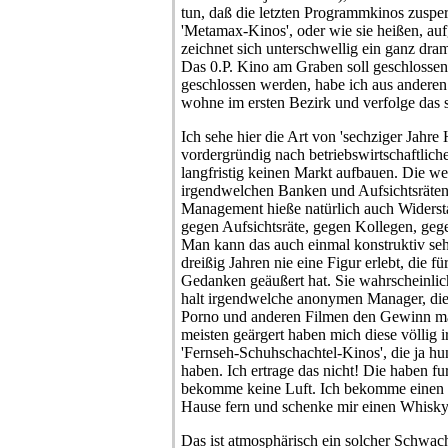
tun, daß die letzten Programmkinos zuspe
'Metamax-Kinos', oder wie sie heißen, au
zeichnet sich unterschwellig ein ganz dra
Das 0.P. Kino am Graben soll geschlossen 
geschlossen werden, habe ich aus anderen
wohne im ersten Bezirk und verfolge das s
Ich sehe hier die Art von 'sechziger Jahre
vordergründig nach betriebswirtschaftlich
langfristig keinen Markt aufbauen. Die we
irgendwelchen Banken und Aufsichtsräten
Management hieße natürlich auch Widerst
gegen Aufsichtsräte, gegen Kollegen, gegen 
Man kann das auch einmal konstruktiv sehe
dreißig Jahren nie eine Figur erlebt, die f
Gedanken geäußert hat. Sie wahrscheinlic
halt irgendwelche anonymen Manager, di
Porno und anderen Filmen den Gewinn 
meisten geärgert haben mich diese völlig ir
'Fernseh-Schuhschachtel-Kinos', die ja hu
haben. Ich ertrage das nicht! Die haben fur
bekomme keine Luft. Ich bekomme einen K
Hause fern und schenke mir einen Whisky
Das ist atmosphärisch ein solcher Schwach