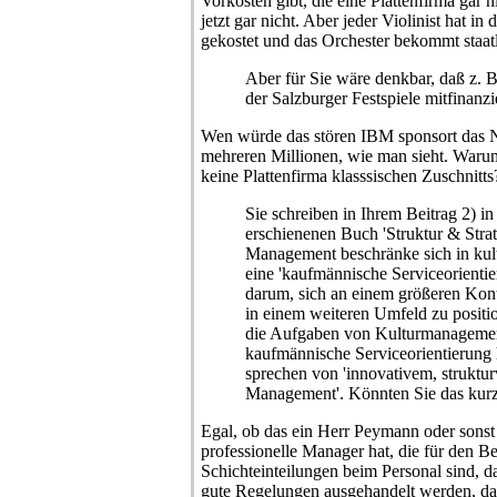
Vorkosten gibt, die eine Plattenfirma gar n
jetzt gar nicht. Aber jeder Violinist hat in
gekostet und das Orchester bekommt staat
Aber für Sie wäre denkbar, daß z. 
der Salzburger Festspiele mitfinanzie
Wen würde das stören IBM sponsort das N
mehreren Millionen, wie man sieht. War
keine Plattenfirma klasssischen Zuschnitts
Sie schreiben in Ihrem Beitrag 2) in
erschienenen Buch 'Struktur & Strat
Management beschränke sich in kult
eine 'kaufmännische Serviceorientie
darum, sich an einem größeren Konte
in einem weiteren Umfeld zu positi
die Aufgaben von Kulturmanagemen
kaufmännische Serviceorientierung 
sprechen von 'innovativem, strukt
Management'. Könnten Sie das kurz
Egal, ob das ein Herr Peymann oder sonst
professionelle Manager hat, die für den Be
Schichteinteilungen beim Personal sind, 
gute Regelungen ausgehandelt werden, da