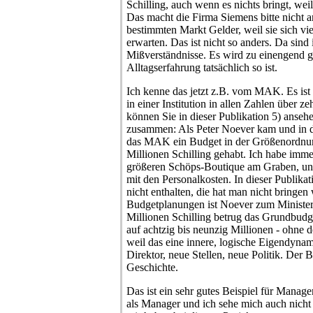
Schilling, auch wenn es nichts bringt, weil
Das macht die Firma Siemens bitte nicht a
bestimmten Markt Gelder, weil sie sich vie
erwarten. Das ist nicht so anders. Da sind
Mißverständnisse. Es wird zu einengend ge
Alltagserfahrung tatsächlich so ist.
Ich kenne das jetzt z.B. vom MAK. Es ist
in einer Institution in allen Zahlen über ze
können Sie in dieser Publikation 5) ansehen
zusammen: Als Peter Noever kam und in der
das MAK ein Budget in der Größenordnu
Millionen Schilling gehabt. Ich habe immer
größeren Schöps-Boutique am Graben, und
mit den Personalkosten. In dieser Publikat
nicht enthalten, die hat man nicht bringen
Budgetplanungen ist Noever zum Ministe
Millionen Schilling betrug das Grundbudg
auf achtzig bis neunzig Millionen - ohne 
weil das eine innere, logische Eigendyna
Direktor, neue Stellen, neue Politik. Der 
Geschichte.
Das ist ein sehr gutes Beispiel für Manage
als Manager und ich sehe mich auch nicht