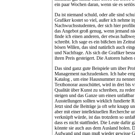
ein paar Wochen daran, wenn sie es seriö
Da ist niemand schuld, oder alle sind schu
Grafiker kostet so viel, außer ich nehme i
Nachwuchsstudenten, der sich hier profilie
das Angebot groß genug, wenn jemand nich
finde ich einen anderen, der etwas halbw
schreibt. Ich sage es ein bißchen im Zeitraff
bösen Willen, das sind natürlich auch ein
und Nachfrage. Als sich die Grafiker besse
ihren Preis gesteigert. Die Autoren haben d
Das sind ganz gute Beispiele um über Prof
Management nachzudenken. Ich habe emp
Katalog , um eine Hausnummer zu nennen 
Texthonorar ausschüttet, wird in drei bis vi
Qualität über Kunst zu schreiben, zu red
steigen und das Ganze um einen unfaßbar bi
Ausstellungen sollten wirklich fundierte
Jetzt sind die Beiträge ja oft sehr knapp 
aber mit einer intellektuellen Recherche 
verknüpft würde, ist das trotzdem so unfaßb
dass es nicht stattfindet. Die Leute dafür 
könnte sie auch aus dem Ausland holen. D
Aufwand und man muß wieder gewisse G