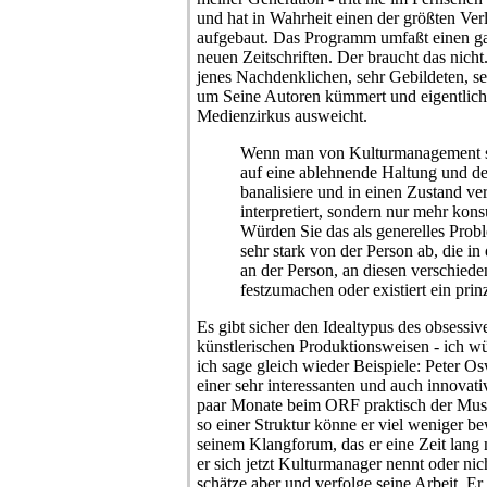
und hat in Wahrheit einen der größten Verl
aufgebaut. Das Programm umfaßt einen ga
neuen Zeitschriften. Der braucht das nich
jenes Nachdenklichen, sehr Gebildeten, se
um Seine Autoren kümmert und eigentlich
Medienzirkus ausweicht.
Wenn man von Kulturmanagement spr
auf eine ablehnende Haltung und d
banalisiere und in einen Zustand ve
interpretiert, sondern nur mehr kon
Würden Sie das als generelles Prob
sehr stark von der Person ab, die in 
an der Person, an diesen verschie
festzumachen oder existiert ein prin
Es gibt sicher den Idealtypus des obsessi
künstlerischen Produktionsweisen - ich w
ich sage gleich wieder Beispiele: Peter 
einer sehr interessanten und auch innovat
paar Monate beim ORF praktisch der Musi
so einer Struktur könne er viel weniger b
seinem Klangforum, das er eine Zeit lang
er sich jetzt Kulturmanager nennt oder nich
schätze aber und verfolge seine Arbeit. Er 