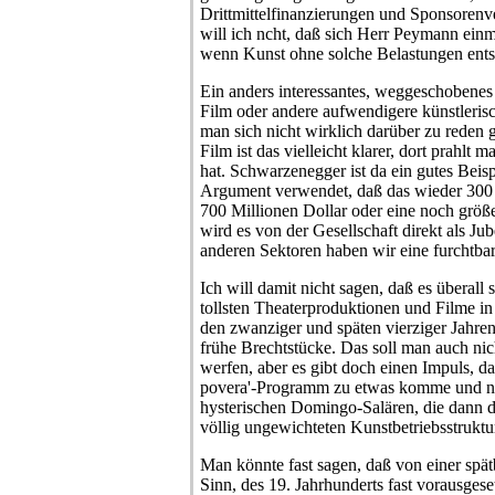
Drittmittelfinanzierungen und Sponsoren
will ich ncht, daß sich Herr Peymann einm
wenn Kunst ohne solche Belastungen ents
Ein anders interessantes, weggeschobenes 
Film oder andere aufwendigere künstlerisch
man sich nicht wirklich darüber zu reden g
Film ist das vielleicht klarer, dort prahlt 
hat. Schwarzenegger ist da ein gutes Beisp
Argument verwendet, daß das wieder 300 
700 Millionen Dollar oder eine noch größe
wird es von der Gesellschaft direkt als Ju
anderen Sektoren haben wir eine furchtba
Ich will damit nicht sagen, daß es überall s
tollsten Theaterproduktionen und Filme in 
den zwanziger und späten vierziger Jahren
frühe Brechtstücke. Das soll man auch nich
werfen, aber es gibt doch einen Impuls, daß
povera'-Programm zu etwas komme und nic
hysterischen Domingo-Salären, die dann d
völlig ungewichteten Kunstbetriebsstruktu
Man könnte fast sagen, daß von einer spät
Sinn, des 19. Jahrhunderts fast vorausgese