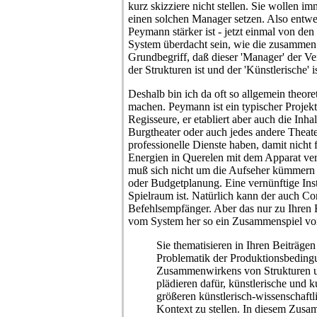
kurz skizziere nicht stellen. Sie wollen 
einen solchen Manager setzen. Also entwed
Peymann stärker ist - jetzt einmal von de
System überdacht sein, wie die zusammen 
Grundbegriff, daß dieser 'Manager' der V
der Strukturen ist und der 'Künstlerische' 
Deshalb bin ich da oft so allgemein theor
machen. Peymann ist ein typischer Projek
Regisseure, er etabliert aber auch die Inh
Burgtheater oder auch jedes andere Theate
professionelle Dienste haben, damit nicht 
Energien in Querelen mit dem Apparat ve
muß sich nicht um die Aufseher kümmern 
oder Budgetplanung. Eine vernünftige Inst
Spielraum ist. Natürlich kann der auch Con
Befehlsempfänger. Aber das nur zu Ihren 
vom System her so ein Zusammenspiel vor
Sie thematisieren in Ihren Beiträge
Problematik der Produktionsbeding
Zusammenwirkens von Strukturen u
plädieren dafür, künstlerische und ku
größeren künstlerisch-wissenschaft
Kontext zu stellen. In diesem Zus