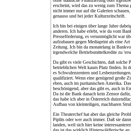
ohne staatliche Finanzierung oder irgend
erscheint, wird das zu wenig zum Thema 
nicht immer nur auf die Galerien schauen,
genauso und bei jeder Kulturzeitschrift.
Ich bin bei einigen über lange Jahre dabe
anderen. Ich habe erlebt, wie da vom Banks
Presseförderung, es verunmöglicht war übe
aufzubauen gegen Mediaprint als eine Art 
Zeitung. Ich bin da monatelang in Bankv
irgendwelche Betriebsmittelkredite zu 'ers
Da gibt es viele Geschichten, daß solche P
betrieblichen Welt kaum Platz finden. In
es Schwulenzentren und Lesbenzeitungen,
qualifiziert. Wenn eine genügend große Zie
eben, auch im puritanischen Amerika. Das s
beschönigend, aber das gibt es, auch in 
Da ist die Bank danach kein Zensor dafür
das habe ich aber in Österreich dutzendfa
Aufbau von kleinteiligen, machbaren Stru
Ein Theaterchef hat aber das gleiche Probl
Piplits oder wer auch immer. Daß sie dann a
landen, weil sich hier keine interessanter
das ist das wirklich Hinterwäldlerische an