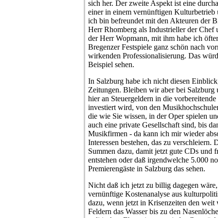
sich her. Der zweite Aspekt ist eine durch
einer in einem vernünftigen Kulturbetrieb
ich bin befreundet mit den Akteuren der Br
Herr Rhomberg als Industrieller der Chef u
der Herr Wopmann, mit ihm habe ich öfter 
Bregenzer Festspiele ganz schön nach vorn
wirkenden Professionalisierung. Das würde
Beispiel sehen.
In Salzburg habe ich nicht diesen Einblick
Zeitungen. Bleiben wir aber bei Salzburg
hier an Steuergeldern in die vorbereitend
investiert wird, von den Musikhochschule
die wie Sie wissen, in der Oper spielen un
auch eine private Gesellschaft sind, bis 
Musikfirmen - da kann ich mir wieder abso
Interessen bestehen, das zu verschleiern. 
Summen dazu, damit jetzt gute CDs und fr
entstehen oder daß irgendwelche 5.000 no
Premierengäste in Salzburg das sehen.
Nicht daß ich jetzt zu billig dagegen wäre,
vernünftige Kostenanalyse aus kulturpoliti
dazu, wenn jetzt in Krisenzeiten den weit 
Feldern das Wasser bis zu den Nasenlöcher