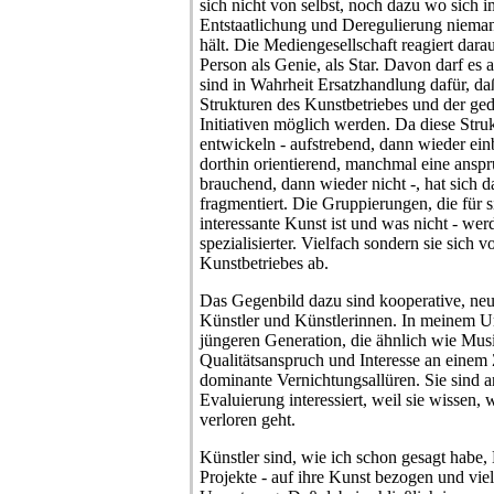
sich nicht von selbst, noch dazu wo sich 
Entstaatlichung und Deregulierung niemand
hält. Die Mediengesellschaft reagiert dara
Person als Genie, als Star. Davon darf es 
sind in Wahrheit Ersatzhandlung dafür, da
Strukturen des Kunstbetriebes und der ge
Initiativen möglich werden. Da diese Stru
entwickeln - aufstrebend, dann wieder ei
dorthin orientierend, manchmal eine ansp
brauchend, dann wieder nicht -, hat sich
fragmentiert. Die Gruppierungen, die für 
interessante Kunst ist und was nicht - wer
spezialisierter. Vielfach sondern sie sich
Kunstbetriebes ab.
Das Gegenbild dazu sind kooperative, neug
Künstler und Künstlerinnen. In meinem Um
jüngeren Generation, die ähnlich wie Mu
Qualitätsanspruch und Interesse an eine
dominante Vernichtungsallüren. Sie sind a
Evaluierung interessiert, weil sie wissen,
verloren geht.
Künstler sind, wie ich schon gesagt habe,
Projekte - auf ihre Kunst bezogen und vie