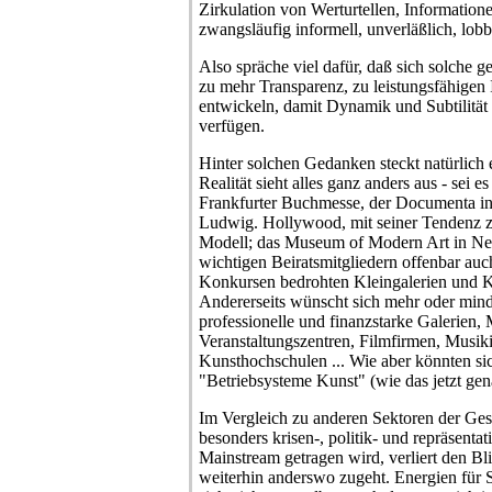
Zirkulation von Werturtellen, Informatione
zwangsläufig informell, unverläßlich, lobb
Also spräche viel dafür, daß sich solche
zu mehr Transparenz, zu leistungsfähigen
entwickeln, damit Dynamik und Subtilität 
verfügen.
Hinter solchen Gedanken steckt natürlich
Realität sieht alles ganz anders aus - sei 
Frankfurter Buchmesse, der Documenta in 
Ludwig. Hollywood, mit seiner Tendenz z
Modell; das Museum of Modern Art in Ne
wichtigen Beiratsmitgliedern offenbar auc
Konkursen bedrohten Kleingalerien und Kl
Andererseits wünscht sich mehr oder mind
professionelle und finanzstarke Galerien,
Veranstaltungszentren, Filmfirmen, Musikin
Kunsthochschulen ... Wie aber könnten sic
"Betriebsysteme Kunst" (wie das jetzt ge
Im Vergleich zu anderen Sektoren der Gese
besonders krisen-, politik- und repräsenta
Mainstream getragen wird, verliert den Bli
weiterhin anderswo zugeht. Energien für 