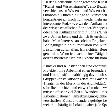
An der Hochschule für angewandte Kunst 
"Kunst- und Wissenstransfer", also Bezi
verschiedensten Wissens- und Wissenschaf
Ökonomie. Durch die Enge an Kunsthochs
konzentriere ich mich nun wieder mehr a
interessante Projekte, etwa den Aufbau 
des wissenschaftlichen Springer-Verlage
oder einer Kulturzeitschrift in Sofia ("Lite
zwei Jahren berate und der ich österreichi
habe. Mein Interesse an solchen Projekten 
Bedingungen für die Produktion von Kunst,
Leistungen zu schaffen. Ein richtiger Beruf 
geworden. Wenn ich nach meiner Tätigkeit
derzeit meistens: "Ich bin Experte für komp
Künstler und Künstlerinnen sind ebenfalls
Projekte". Ihre Arbeit hat einen besonder
und Komplexität, unabhängig davon, ob sie
Gruppenkonstellationen (etwa mit Galerie
Theater, in der Musik, in der Architektur)
schreiben, dichten und entwerfen nicht z
müssen oft sehr viel Zeit aufwenden, um 
Arbeitssituationen, Umsetzungsmöglichke
verschaffen. Kunst und andere geistige L
weiterhin häufig in Isolation, aber jede Spa