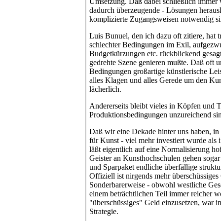
Umsetzung. Daß dabei schließlich immer w
dadurch überzeugende - Lösungen herausk
komplizierte Zugangsweisen notwendig si
Luis Bunuel, den ich dazu oft zitiere, hat 
schlechter Bedingungen im Exil, aufgezw
Budgetkürzungen etc. rückblickend gesagt,
gedrehte Szene genieren mußte. Daß oft u
Bedingungen großartige künstlerische Le
alles Klagen und alles Gerede um den Ku
lächerlich.
Andererseits bleibt vieles in Köpfen und 
Produktionsbedingungen unzureichend si
Daß wir eine Dekade hinter uns haben, in
für Kunst - viel mehr investiert wurde als
läßt eigentlich auf eine Normalisierung ho
Geister an Kunsthochschulen gehen soga
und Sparpaket endliche überfällige strukt
Offiziell ist nirgends mehr überschüssige
Sonderbarerweise - obwohl westliche Gese
einem beträchtlichen Teil immer reicher w
"überschüssiges" Geld einzusetzen, war i
Strategie.