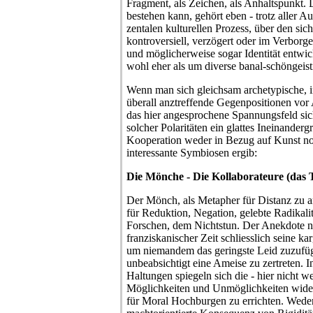
Fragment, als Zeichen, als Anhaltspunkt.
bestehen kann, gehört eben - trotz aller 
zentalen kulturellen Prozess, über den sich
kontroversiell, verzögert oder im Verbor
und möglicherweise sogar Identität entwic
wohl eher als um diverse banal-schöngeis
Wenn man sich gleichsam archetypische, 
überall anztreffende Gegenpositionen vor 
das hier angesprochene Spannungsfeld sic
solcher Polaritäten ein glattes Ineinanderg
Kooperation weder in Bezug auf Kunst no
interessante Symbiosen ergib:
Die Mönche - Die Kollaborateure (das 
Der Mönch, als Metapher für Distanz zu a
für Reduktion, Negation, gelebte Radikali
Forschen, dem Nichtstun. Der Anekdote na
franziskanischer Zeit schliesslich seine ka
um niemandem das geringste Leid zuzufüg
unbeabsichtigt eine Ameise zu zertreten. 
Haltungen spiegeln sich die - hier nicht w
Möglichkeiten und Unmöglichkeiten wider,
für Moral Hochburgen zu errichten. Wede