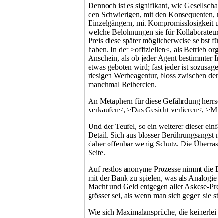
Dennoch ist es signifikant, wie Gesellsch
den Schwierigen, mit den Konsequenten, m
Einzelgängern, mit Kompromisslosigkeit
welche Belohnungen sie für Kollaborateur
Preis diese später möglicherweise selbst f
haben. In der >offiziellen<, als Betrieb or
Anschein, als ob jeder Agent bestimmter I
etwas geboten wird; fast jeder ist sozusag
riesigen Werbeagentur, bloss zwischen den
manchmal Reibereien.
An Metaphern für diese Gefährdung herrs
verkaufen<, >Das Gesicht verlieren<, >M
Und der Teufel, so ein weiterer dieser ein
Detail. Sich aus blosser Berührungsangst n
daher offenbar wenig Schutz. Die Überrasc
Seite.
Auf restlos anonyme Prozesse nimmt die
mit der Bank zu spielen, was als Analogie 
Macht und Geld entgegen aller Askese-Pr
grösser sei, als wenn man sich gegen sie ste
Wie sich Maximalansprüche, die keinerle