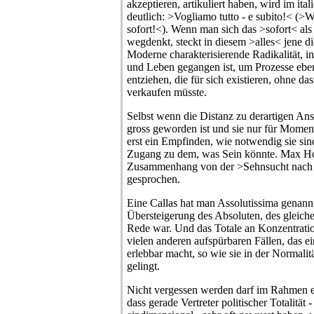
akzeptieren, artikuliert haben, wird im it
deutlich: >Vogliamo tutto - e subito!< (>W
sofort!<). Wenn man sich das >sofort< als
wegdenkt, steckt in diesem >alles< jene d
Moderne charakterisierende Radikalität, in
und Leben gegangen ist, um Prozesse eben
entziehen, die für sich existieren, ohne 
verkaufen müsste.
Selbst wenn die Distanz zu derartigen Ans
gross geworden ist und sie nur für Moment
erst ein Empfinden, wie notwendig sie si
Zugang zu dem, was Sein könnte. Max Ho
Zusammenhang von der >Sehnsucht nach
gesprochen.
Eine Callas hat man Assolutissima genannt,
Übersteigerung des Absoluten, des gleich
Rede war. Und das Totale an Konzentration
vielen anderen aufspürbaren Fällen, das e
erlebbar macht, so wie sie in der Normalit
gelingt.
Nicht vergessen werden darf im Rahmen e
dass gerade Vertreter politischer Totalität