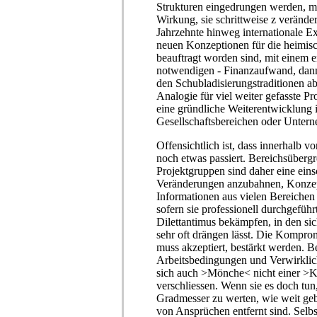
Strukturen eingedrungen werden, mi
Wirkung, sie schrittweise z veränd
Jahrzehnte hinweg internationale E
neuen Konzeptionen für die heimisc
beauftragt worden sind, mit einem 
notwendigen - Finanzaufwand, dan
den Schubladisierungstraditionen a
Analogie für viel weiter gefasste Pr
eine gründliche Weiterentwicklung 
Gesellschaftsbereichen oder Unter
Offensichtlich ist, dass innerhalb v
noch etwas passiert. Bereichsübergr
Projektgruppen sind daher eine ein
Veränderungen anzubahnen, Konzept
Informationen aus vielen Bereichen
sofern sie professionell durchgeführ
Dilettantimus bekämpfen, in den sic
sehr oft drängen lässt. Die Kompro
muss akzeptiert, bestärkt werden. Be
Arbeitsbedingungen und Verwirkli
sich auch >Mönche< nicht einer >K
verschliessen. Wenn sie es doch tun,
Gradmesser zu werten, wie weit ge
von Ansprüchen entfernt sind. Selb