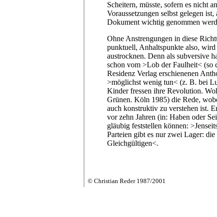
Scheitern, müsste, sofern es nicht a
Voraussetzungen selbst gelegen ist, 
Dokument wichtig genommen werd
Ohne Anstrengungen in diese Richtu
punktuell, Anhaltspunkte also, wird
austrocknen. Denn als subversive hal
schon vom >Lob der Faulheit< (so d
Residenz Verlag erschienenen Anth
>möglichst wenig tun< (z. B. bei L
Kinder fressen ihre Revolution. W
Grünen. Köln 1985) die Rede, wobei
auch konstruktiv zu verstehen ist.
vor zehn Jahren (in: Haben oder Sei
gläubig feststellen können: >Jenseits
Parteien gibt es nur zwei Lager: di
Gleichgültigen<.
© Christian Reder 1987/
2001