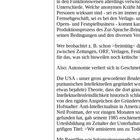
in den Funktionsweisen allerdings verwisch
Unterschiede. Welche anonymen Kräfte hi
Personen wirksam sind - sei es im immer 
Fernsehgeschäft, sei es bei den Verlags- u
Opern- und Festspielbusiness - kommt kau
Produktionsprozess des Zur-Sprache-Bring
seinen Bedingungen und den diversen Ver
Wer beobachtet z. B. schon >freimütig< di
zwischen Zeitungen, ORF, Verlagen, Fest
für das, was sich bisweilen noch kritische
Also: Autonomie verliert sich in Geschmei
Die USA - unser gross gewordener Bruder
puritanischen Intellektuellen gegründet wo
etwas bejahrte) Theorie, dass die dort gra
Intellektuellenfeindlichkeit historisch sch
von den rigiden Ansprüchen der Gründervä
Hofstadter: Anti-Intellectualism in Amer
Neil Postman, der vor einigen Monaten s
gefunden hat, gab seinem 1985 erschiene
Urteilsbildung im Zeitalter der Unterhaltun
grifigen Titel: >Wir amüsieren uns zu Tod
Mit Begriffen wie Informationsgesellschaf