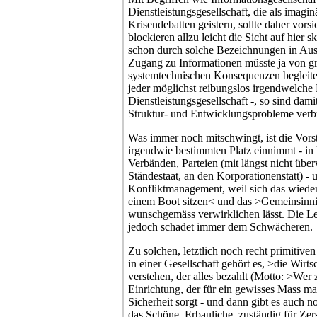
Dienstleistungsgesellschaft, die als imag
Krisendebatten geistern, sollte daher vor
blockieren allzu leicht die Sicht auf hier s
schon durch solche Bezeichnungen in Auss
Zugang zu Informationen müsste ja von g
systemtechnischen Konsequenzen begleite
jeder möglichst reibungslos irgendwelche Di
Dienstleistungsgesellschaft -, so sind da
Struktur- und Entwicklungsprobleme ver
Was immer noch mitschwingt, ist die Vorst
irgendwie bestimmten Platz einnimmt - in 
Verbänden, Parteien (mit längst nicht ü
Ständestaat, an den Korporationenstatt) - 
Konfliktmanagement, weil sich das wieder
einem Boot sitzen< und das >Gemeinsinni
wunschgemäss verwirklichen lässt. Die 
jedoch schadet immer dem Schwächeren.
Zu solchen, letztlich noch recht primitive
in einer Gesellschaft gehört es, >die Wirts
verstehen, der alles bezahlt (Motto: >Wer z
Einrichtung, der für ein gewisses Mass m
Sicherheit sorgt - und dann gibt es auch n
das Schöne, Erbauliche, zuständig für Zers