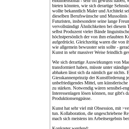
eindimensional - sehr oft gewusst haben, 
bieten könnten, wie sich derartige Sehnsüc
wollte bekanntlich Maler und Architekt se
dieselben Berufswünsche und Mussolinis 
Futuristen, insbesondere seine lange Freun
vervollständigt Ähnlichkeiten bei diesem 
selbst Produzent vieler Bände linguistisch
höchstpersönlich der von ihm erlaubten K
aufgedrückt. Gleichzeitig waren die von i
wie allgemein bewusster sein sollte - gera
Kunst in sehr massiver Weise feindlich ges
Wie sich derartige Auswirkungen von Ma
transformiert haben, müsste unter ständige
abhaken lässt sich da nämlich gar nichts. 
Giesskannenprinzip der Kunstförderung jed
unbefriedigendes Mittel, um künstlerisch
zu stärken. Notwendig wären sensibel-enga
Interessenlagen lösen können, nur gibt's d
Produktionsengpässe.
Kunst hat sehr viel mit Obsession, mit >v
tun. Kollaboration, die ungeschriebene Reg
mach sich meistens im Arbeitsergebnis be
Konkreter werdend: