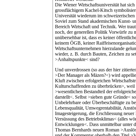
Die Wiener Wirtschaftsuniversität hat sich
grossflächigem Kachel-Kitsch symbolisier
Universität wiederum im schweizerischen
Soviel zum Stand akademischen Kunst- un
Bereich Wirtschaft und Technik. Wer traut
noch, der generellen Politik Vorwürfe zu
unübersehbar ist, dass es keiner öffentliche
keinem ÖGB, keiner Raiffeisenorganisati
Wirtschaftsunternehmen hierzulande gelun
wieder, z. B. durch Bauten, Zeichen zu set
>Anhaltspunkte< sind?
Und unverdrossen (so aus der hier zitierte
>Der Manager als Mäzen?<) wird appelliert
Kluft zwischen erfolgreichen Wirtschaftst
Kulturschaffenden zu überbrücken>, weil
>wesentlichen Bestandteil der erfolgreic
darstellt<. Selbst >sieben gute Gründe< so
Unbelehrbare oder Überbeschäftigte zu be
Lebensqualität, Umwegrentabilität, Anstös
Imagesteigerung, die Erschliessung neuer
Versüssung des Betriebsklimas< (alles wör
Entwicklungen<. Dass unmittelbar unter d
Thomas Bernhards neuen Roman >Auslösch
und der Kommentar oberhalb den Titel >