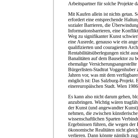
Arbeitspartner für solche Projekte d
Mit Kaufen allein ist nichts getan
erfordert eine entsprechende Haltu
sozialer Barrieren, die Überwindun
Informationsbarrieren, eine Konflikt
Weg zu signifikanter Kunst schwieri
eine Ausrede, genauso wie ein ange
qualifizierten und couragierten Arch
Rentabilitätsüberlegungen nicht ausr
Banalitäten auf dem Bausektor zu 
ehemalige Versicherungsangestellte 
Bürgerlisten-Stadtrat Voggenhuber z.
Jahren vor, was mit dem verfügbare
möglich ist: Das Salzburg-Projekt. 
einereuropäischen Stadt. Wien 1986
Es kann also nicht darum gehen, bl
anzubringen. Wichtig wären tragfähi
der Kunst (und angewandter Kunst) 
nehmen, die zwischen künstlerisch
wissenschaftlichen Sparten Verbind
Ergebnissen führen, die wegen der 
ökonomische Realitäten nicht gleic
verlieren. Dann könnte nämlich zug