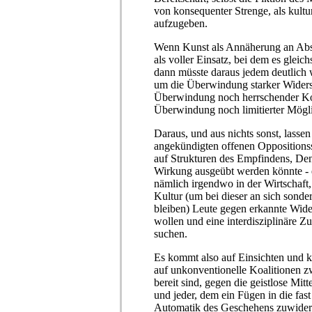
von konsequenter Strenge, als kultu
aufzugeben.
Wenn Kunst als Annäherung an Abso
als voller Einsatz, bei dem es glei
dann müsste daraus jedem deutlich 
um die Überwindung starker Widers
Überwindung noch herrschender Ko
Überwindung noch limitierter Mögli
Daraus, und aus nichts sonst, lassen 
angekündigten offenen Oppositionss
auf Strukturen des Empfindens, D
Wirkung ausgeübt werden könnte - 
nämlich irgendwo in der Wirtschaft, i
Kultur (um bei dieser an sich sonde
bleiben) Leute gegen erkannte Wider
wollen und eine interdisziplinäre 
suchen.
Es kommt also auf Einsichten und 
auf unkonventionelle Koalitionen z
bereit sind, gegen die geistlose Mitt
und jeder, dem ein Fügen in die fas
Automatik des Geschehens zuwider ist