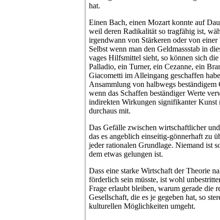
hat.
Einen Bach, einen Mozart konnte auf Da
weil deren Radikalität so tragfähig ist, w
irgendwann von Stärkeren oder von einer 
Selbst wenn man den Geldmassstab in di
vages Hilfsmittel sieht, so können sich die
Palladio, ein Turner, ein Cezanne, ein Bra
Giacometti im Alleingang geschaffen haben
Ansammlung von halbwegs beständigem Gr
wenn das Schaffen beständiger Werte ver
indirekten Wirkungen signifikanter Kunst
durchaus mit.
Das Gefälle zwischen wirtschaftlicher und 
das es angeblich einseitig-gönnerhaft zu üb
jeder rationalen Grundlage. Niemand ist s
dem etwas gelungen ist.
Dass eine starke Wirtschaft der Theorie n
förderlich sein müsste, ist wohl unbestritte
Frage erlaubt bleiben, warum gerade die re
Gesellschaft, die es je gegeben hat, so ste
kulturellen Möglichkeiten umgeht.