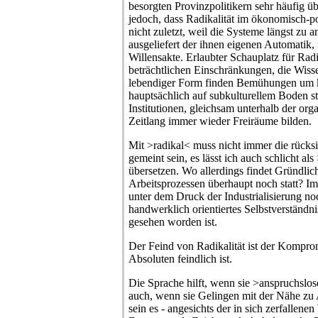
besorgten Provinzpolitikern sehr häufig üb
jedoch, dass Radikalität im ökonomisch-poli
nicht zuletzt, weil die Systeme längst zu a
ausgeliefert der ihnen eigenen Automatik,
Willensakte. Erlaubter Schauplatz für Radi
beträchtlichen Einschränkungen, die Wisse
lebendiger Form finden Bemühungen um 
hauptsächlich auf subkulturellem Boden sta
Institutionen, gleichsam unterhalb der org
Zeitlang immer wieder Freiräume bilden.
Mit >radikal< muss nicht immer die rücks
gemeint sein, es lässt ich auch schlicht a
übersetzen. Wo allerdings findet Gründlich
Arbeitsprozessen überhaupt noch statt? Im
unter dem Druck der Industrialisierung no
handwerklich orientiertes Selbstverständn
gesehen worden ist.
Der Feind von Radikalität ist der Kompro
Absoluten feindlich ist.
Die Sprache hilft, wenn sie >anspruchslose<
auch, wenn sie Gelingen mit der Nähe zu 
sein es - angesichts der in sich zerfallenen