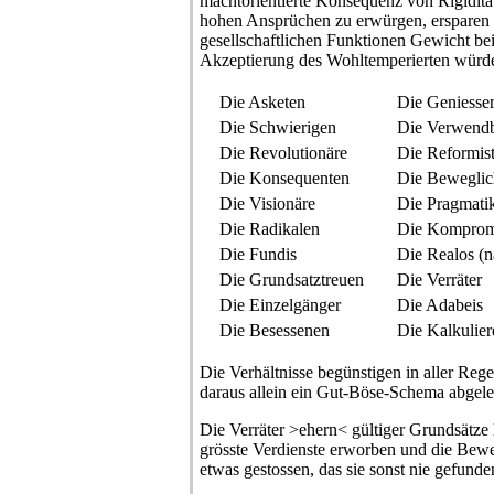
machtorientierte Konsequenz von Rigidität
hohen Ansprüchen zu erwürgen, ersparen e
gesellschaftlichen Funktionen Gewicht bei
Akzeptierung des Wohltemperierten würde
Die Asketen
Die Geniesse
Die Schwierigen
Die Verwend
Die Revolutionäre
Die Reformis
Die Konsequenten
Die Beweglic
Die Visionäre
Die Pragmati
Die Radikalen
Die Kompromi
Die Fundis
Die Realos (
Die Grundsatztreuen
Die Verräter
Die Einzelgänger
Die Adabeis
Die Besessenen
Die Kalkulie
Die Verhältnisse begünstigen in aller Reg
daraus allein ein Gut-Böse-Schema abgele
Die Verräter >ehern< gültiger Grundsätze 
grösste Verdienste erworben und die Beweg
etwas gestossen, das sie sonst nie gefunde