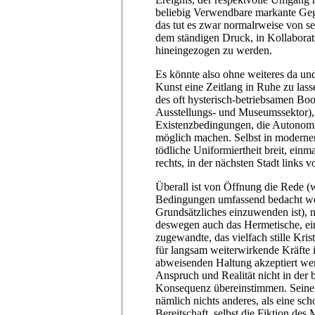
beliebig Verwendbare markante Geg
das tut es zwar normalrweise von sel
dem ständigen Druck, in Kollabor
hineingezogen zu werden.
Es könnte also ohne weiteres da und 
Kunst eine Zeitlang in Ruhe zu lass
des oft hysterisch-betriebsamen B
Ausstellungs- und Museumssektor),
Existenzbedingungen, die Autonom
möglich machen. Selbst in modern
tödliche Uniformiertheit breit, einm
rechts, in der nächsten Stadt links
Überall ist von Öffnung die Rede 
Bedingungen umfassend bedacht we
Grundsätzliches einzuwenden ist), 
deswegen auch das Hermetische, ei
zugewandte, das vielfach stille Kris
für langsam weiterwirkende Kräfte is
abweisenden Haltung akzeptiert we
Anspruch und Realität nicht in der 
Konsequenz übereinstimmen. Seine
nämlich nichts anderes, als eine sc
Bereitschaft, selbst die Fiktion des