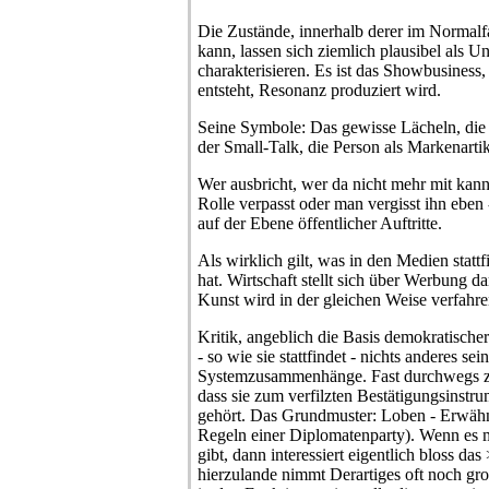
Die Zustände, innerhalb derer im Normal
kann, lassen sich ziemlich plausibel als U
charakterisieren. Es ist das Showbusines
entsteht, Resonanz produziert wird.
Seine Symbole: Das gewisse Lächeln, die 
der Small-Talk, die Person als Markenartik
Wer ausbricht, wer da nicht mehr mit kan
Rolle verpasst oder man vergisst ihn eben 
auf der Ebene öffentlicher Auftritte.
Als wirklich gilt, was in den Medien statt
hat. Wirtschaft stellt sich über Werbung da
Kunst wird in der gleichen Weise verfahre
Kritik, angeblich die Basis demokratischer
- so wie sie stattfindet - nichts anderes sein
Systemzusammenhänge. Fast durchwegs zei
dass sie zum verfilzten Bestätigungsinstru
gehört. Das Grundmuster: Loben - Erwähn
Regeln einer Diplomatenparty). Wenn es
gibt, dann interessiert eigentlich bloss d
hierzulande nimmt Derartiges oft noch gr