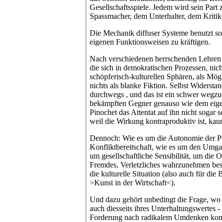
Gesellschaftsspiele. Jedem wird sein Part
Spassmacher, dem Unterhalter, dem Kritik
Die Mechanik diffuser Systeme benutzt so
eigenen Funktionsweisen zu kräftigen.
Nach verschiedenen herrschenden Lehren 
die sich in demokratischen Prozessen, nich
schöpferisch-kulturellen Sphären, als Mögl
nichts als blanke Fiktion. Selbst Widersta
durchwegs , und das ist ein schwer wegz
bekämpften Gegner genauso wie dem eige
Pinochet das Attentat auf ihn nicht sogar sel
weil die Wirkung kontraproduktiv ist, kau
Dennoch: Wie es um die Autonomie der Pe
Konfliktbereitschaft, wie es um den Umg
um gesellschaftliche Sensibilität, um die 
Fremdes, Verletzliches wahrzunehmen bestel
die kulturelle Situation (also auch für d
>Kunst in der Wirtschaft<).
Und dazu gehört unbedingt die Frage, wo 
auch diesseits ihres Unterhaltungswertes -
Forderung nach radikalem Umdenken kom