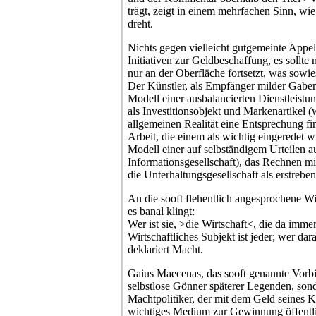
trägt, zeigt in einem mehrfachen Sinn, wie
dreht.
Nichts gegen vielleicht gutgemeinte Appel
Initiativen zur Geldbeschaffung, es sollte 
nur an der Oberfläche fortsetzt, was sowi
Der Künstler, als Empfänger milder Gabe
Modell einer ausbalancierten Dienstleistun
als Investitionsobjekt und Markenartikel 
allgemeinen Realität eine Entsprechung find
Arbeit, die einem als wichtig eingeredet
Modell einer auf selbständigem Urteilen 
Informationsgesellschaft), das Rechnen mi
die Unterhaltungsgesellschaft als erstrebens
An die sooft flehentlich angesprochene Wir
es banal klingt:
Wer ist sie, >die Wirtschaft<, die da imme
Wirtschaftliches Subjekt ist jeder; wer da
deklariert Macht.
Gaius Maecenas, das sooft genannte Vorbil
selbstlose Gönner späterer Legenden, son
Machtpolitiker, der mit dem Geld seines K
wichtiges Medium zur Gewinnung öffentl