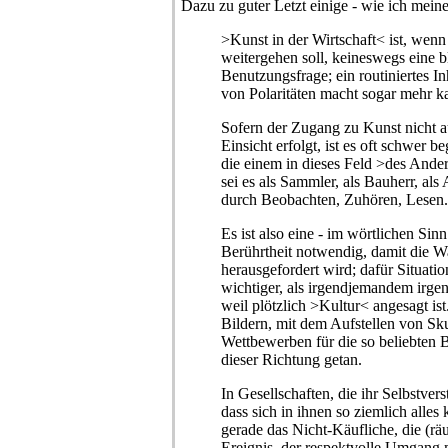
Dazu zu guter Letzt einige - wie ich meine
>Kunst in der Wirtschaft< ist, wenn
weitergehen soll, keineswegs eine 
Benutzungsfrage; ein routiniertes In
von Polaritäten macht sogar mehr ka
Sofern der Zugang zu Kunst nicht au
Einsicht erfolgt, ist es oft schwer 
die einem in dieses Feld >des Ander
sei es als Sammler, als Bauherr, als 
durch Beobachten, Zuhören, Lesen.
Es ist also eine - im wörtlichen Sinn
Berührtheit notwendig, damit die 
herausgefordert wird; dafür Situatio
wichtiger, als irgendjemandem irge
weil plötzlich >Kultur< angesagt i
Bildern, mit dem Aufstellen von Sku
Wettbewerben für die so beliebten B
dieser Richtung getan.
In Gesellschaften, die ihr Selbstver
dass sich in ihnen so ziemlich alles 
gerade das Nicht-Käufliche, die (räu
Ereignis, der respektvolle Umgang m