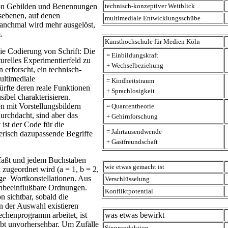
von Gebilden und Benennungen
technisch-konzeptiver Weitblick
gsebenen, auf denen
multimediale Entwicklungsschübe
Manchmal wird mehr ausgelöst,
.
Kunsthochschule für Medien Köln
ie Codierung von Schrift: Die
= Einbildungskraft
urelles Experimentierfeld zu
+ Wechselbeziehung
erforscht, ein technisch-
ultimediale
= Kindheitstraum
ürfte deren reale Funktionen
+ Sprachlosigkeit
ibel charakterisieren.
n mit Vorstellungsbildern
= Quantentheorie
urchdacht, sind aber das
+ Gehirnforschung
ist der Code für die
= Jahrtausendwende
erisch dazupassende Begriffe
+ Gastfreundschaft
faßt und jedem Buchstaben
wie etwas gemacht ist
 zugeordnet wird (a = 1, b = 2,
tige Wortkonstellationen. Aus
Verschlüsselung
nbeeinflußbare Ordnungen.
Konfliktpotential
n sichtbar, sobald die
n der Auswahl existieren
echenprogramm arbeitet, ist
was etwas bewirkt
eibt unvorhersehbar. Um Zufälle
Sinnproduktion