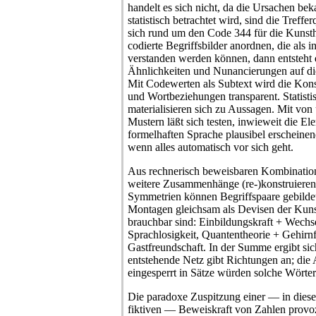
handelt es sich nicht, da die Ursachen bek
statistisch betrachtet wird, sind die Treff
sich rund um den Code 344 für die Kunst
codierte Begriffsbilder anordnen, die als i
verstanden werden können, dann entsteht d
Ähnlichkeiten und Nunancierungen auf d
Mit Codewerten als Subtext wird die Kon
und Wortbeziehungen transparent. Statisti
materialisieren sich zu Aussagen. Mit von
Mustern läßt sich testen, inwieweit die E
formelhaften Sprache plausibel erscheinend
wenn alles automatisch vor sich geht.
Aus rechnerisch beweisbaren Kombination
weitere Zusammenhänge (re-)konstruieren
Symmetrien können Begriffspaare gebildet
Montagen gleichsam als Devisen der Kun
brauchbar sind: Einbildungskraft + Wechs
Sprachlosigkeit, Quantentheorie + Gehir
Gastfreundschaft. In der Summe ergibt si
entstehende Netz gibt Richtungen an; die 
eingesperrt in Sätze würden solche Wörter
Die paradoxe Zuspitzung einer — in diesen
fiktiven — Beweiskraft von Zahlen provoz