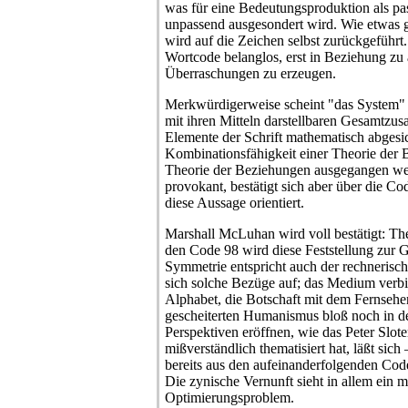
was für eine Bedeutungsproduktion als pas
unpassend ausgesondert wird. Wie etwas g
wird auf die Zeichen selbst zurückgeführt
Wortcode belanglos, erst in Beziehung zu a
Überraschungen zu erzeugen.
Merkwürdigerweise scheint "das System" 
mit ihren Mitteln darstellbaren Gesamtzu
Elemente der Schrift mathematisch abgesi
Kombinationsfähigkeit einer Theorie der 
Theorie der Beziehungen ausgegangen wer
provokant, bestätigt sich aber über die C
diese Aussage orientiert.
Marshall McLuhan wird voll bestätigt: Th
den Code 98 wird diese Feststellung zur G
Symmetrie entspricht auch der rechnerisc
sich solche Bezüge auf; das Medium verbi
Alphabet, die Botschaft mit dem Fernsehe
gescheiterten Humanismus bloß noch in d
Perspektiven eröffnen, wie das Peter Slote
mißverständlich thematisiert hat, läßt sic
bereits aus den aufeinanderfolgenden Code
Die zynische Vernunft sieht in allem ein 
Optimierungsproblem.