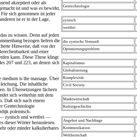
send akzeptiert oder als
Gentechnologie
emacht ist und was es bewirkt,
. Für sich genommen ist jeder
nderen ist er in der Lage,
zynisch
wertfrei
das zu wissen. Denn auf jeden
sammenhang bezogen liefern die
die zynische Vernunft
cherte Hinweise, daß von der
Optimierungsproblem
Berechenbarkeit und einer
den kann. Diese These klingt
odes 207 und 223, an denen sich
Kapitalismus
Globalisierung
Komplexität
e medium is the massage. Über
leichung. Die inhaltliche
Civil Society
hen. In Übersetzungen fächern
ndet sich weiterhin mit dem
Marktwirtschaft
n. Daß sich nach einem
er Gentechnologie
Kulturgeschichte
rdijk polemisch-
h — zynisch und wertfrei —
Angebot und Nachfrage
s dieser Wörter herauslesen.
mehr oder minder kalkulierbares
Kommunikation
Weltherrschaft