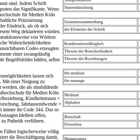
annt sind. Indem Schrift
Sinnestäuschung
erquoten das Signifikante. Wenn
hochschule für Medien Köln
nhaltliche Präzisierung
Gesamtzusammenhang
er Eindruck, als ob sich
die Elemente der Schrift
iesem Weg deklarieren würden.
struktionsweise von Wörtern
sche Wahrscheinlichkeiten
Kombinationsfähigkeit
 unsichtbaren Codes erzeugten
Theorie der Berechenbarkeit
lemente einer zwangsläufig
Theorie der Beziehungen
e Begriffsfelder bilden, selbst
the medium
smöglichkeiten lassen sich
the massage
. Mit einer Neigung zu
 werden, die als sinnbildende
sthochschule für Medien Köln
Medium
elbeziehung, Kindheitstraum +
Alphabet
nforschung, Jahrtausendwende +
ch immer ihr Code 344. Das so
Aussagen bleiben offen,
Botschaft
 zu Pathetik verführen.
Fernsehen
 Fällen logischerweise völlig
iert die Beschäftigung damit,
Humanismus