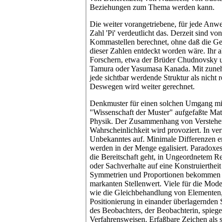
Beziehungen zum Thema werden kann.
Die weiter vorangetriebene, für jede Anwe
Zahl 'Pi' verdeutlicht das. Derzeit sind vo
Kommastellen berechnet, ohne daß die Ge
dieser Zahlen entdeckt worden wäre. Ihr ab
Forschern, etwa der Brüder Chudnovsky 
Tamura oder Yasumasa Kanada. Mit zuneh
jede sichtbar werdende Struktur als nicht r
Deswegen wird weiter gerechnet.
Denkmuster für einen solchen Umgang mit 
"Wissenschaft der Muster" aufgefaßte Math
Physik. Der Zusammenhang von Verstehen 
Wahrscheinlichkeit wird provoziert. In ve
Unbekanntes auf. Minimale Differenzen e
werden in der Menge egalisiert. Paradoxes 
die Bereitschaft geht, in Ungeordnetem 
oder Sachverhalte auf eine Konstruierthei
Symmetrien und Proportionen bekommen 
markanten Stellenwert. Viele für die Mod
wie die Gleichbehandlung von Elementen, 
Positionierung in einander überlagernden 
des Beobachters, der Beobachterin, spiege
Verfahrensweisen. Erfaßbare Zeichen als st