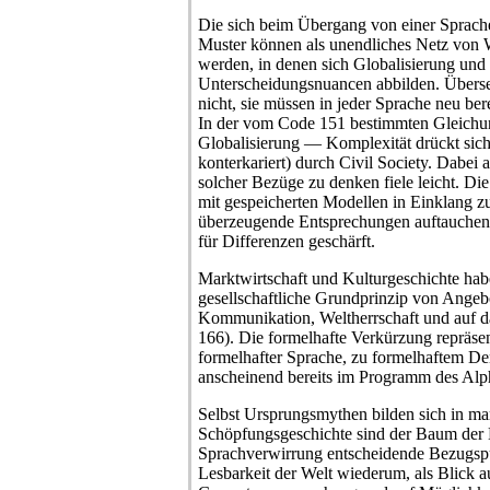
Die sich beim Übergang von einer Sprach
Muster können als unendliches Netz von 
werden, in denen sich Globalisierung und 
Unterscheidungsnuancen abbilden. Überse
nicht, sie müssen in jeder Sprache neu be
In der vom Code 151 bestimmten Gleich
Globalisierung — Komplexität drückt sich 
konterkariert) durch Civil Society. Dabei 
solcher Bezüge zu denken fiele leicht. Di
mit gespeicherten Modellen in Einklang zu 
überzeugende Entsprechungen auftauchen.
für Differenzen geschärft.
Marktwirtschaft und Kulturgeschichte hab
gesellschaftliche Grundprinzip von Angeb
Kommunikation, Weltherrschaft und auf d
166). Die formelhafte Verkürzung repräse
formelhafter Sprache, zu formelhaftem De
anscheinend bereits im Programm des Alph
Selbst Ursprungsmythen bilden sich in ma
Schöpfungsgeschichte sind der Baum der 
Sprachverwirrung entscheidende Bezugspu
Lesbarkeit der Welt wiederum, als Blick a