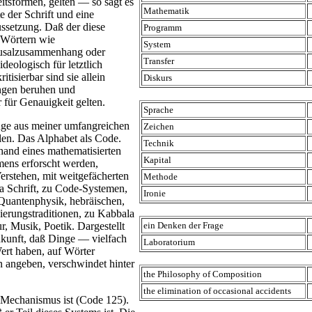
sformen, gelten — so sagt es
Mathematik
 der Schrift und eine
ssetzung. Daß der diese
Programm
 Wörtern wie
System
ausalzusammenhang oder
Transfer
deologisch für letztlich
tisierbar sind sie allein
Diskurs
ngen beruhen und
 für Genauigkeit gelten.
Sprache
züge aus meiner umfangreichen
Zeichen
en. Das Alphabet als Code.
Technik
hand eines mathematisierten
Kapital
ens erforscht werden,
erstehen, mit weitgefächerten
Methode
Schrift, zu Code-Systemen,
Ironie
 Quantenphysik, hebräischen,
dierungstraditionen, zu Kabbala
r, Musik, Poetik. Dargestellt
ein Denken der Frage
nkunft, daß Dinge — vielfach
Laboratorium
rt haben, auf Wörter
 angeben, verschwindet hinter
the Philosophy of Composition
the elimination of occasional accidents
n Mechanismus ist (Code 125).