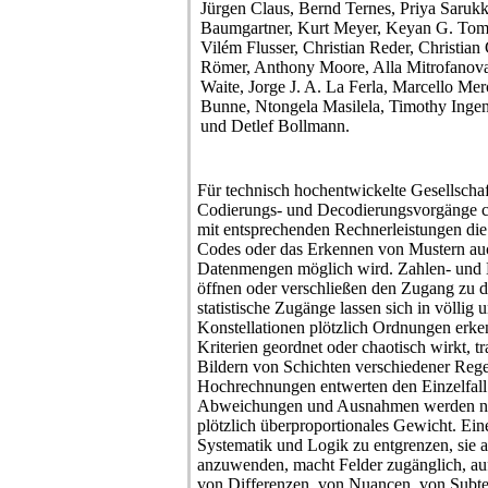
Jürgen Claus, Bernd Ternes, Priya Saruk
Baumgartner, Kurt Meyer, Keyan G. Tomas
Vilém Flusser, Christian Reder, Christian 
Römer, Anthony Moore, Alla Mitrofanova
Waite, Jorge J. A. La Ferla, Marcello M
Bunne, Ntongela Masilela, Timothy Inge
und Detlef Bollmann.
Für technisch hochentwickelte Gesellscha
Codierungs- und Decodierungsvorgänge cha
mit entsprechenden Rechnerleistungen di
Codes oder das Erkennen von Mustern au
Datenmengen möglich wird. Zahlen- und
öffnen oder verschließen den Zugang zu 
statistische Zugänge lassen sich in völlig
Konstellationen plötzlich Ordnungen erk
Kriterien geordnet oder chaotisch wirkt, t
Bildern von Schichten verschiedener Reg
Hochrechnungen entwerten den Einzelfall
Abweichungen und Ausnahmen werden n
plötzlich überproportionales Gewicht. Ei
Systematik und Logik zu entgrenzen, sie a
anzuwenden, macht Felder zugänglich, au
von Differenzen, von Nuancen, von Subte