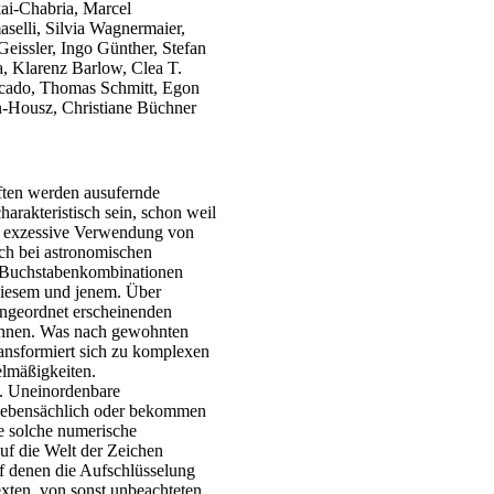
kai-Chabria, Marcel
elli, Silvia Wagnermaier,
Geissler, Ingo Günther, Stefan
, Klarenz Barlow, Clea T.
ercado, Thomas Schmitt, Egon
n-Housz, Christiane Büchner
ften werden ausufernde
rakteristisch sein, schon weil
e exzessive Verwendung von
ch bei astronomischen
 Buchstabenkombinationen
diesem und jenem. Über
 ungeordnet erscheinenden
ennen. Was nach gewohnten
ransformiert sich zu komplexen
elmäßigkeiten.
. Uneinordenbare
ebensächlich oder bekommen
ne solche numerische
uf die Welt der Zeichen
f denen die Aufschlüsselung
xten, von sonst unbeachteten