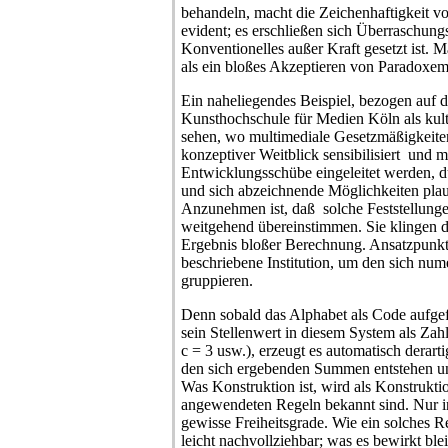
behandeln, macht die Zeichenhaftigkeit 
evident; es erschließen sich Überraschun
Konventionelles außer Kraft gesetzt ist. 
als ein bloßes Akzeptieren von Paradoxem
Ein naheliegendes Beispiel, bezogen auf d
Kunsthochschule für Medien Köln als kult
sehen, wo multimediale Gesetzmäßigkeiten 
konzeptiver Weitblick sensibilisiert und m
Entwicklungsschübe eingeleitet werden, d
und sich abzeichnende Möglichkeiten plaus
Anzunehmen ist, daß solche Feststellunge
weitgehend übereinstimmen. Sie klingen d
Ergebnis bloßer Berechnung. Ansatzpunkt 
beschriebene Institution, um den sich num
gruppieren.
Denn sobald das Alphabet als Code aufge
sein Stellenwert in diesem System als Zahl
c = 3 usw.), erzeugt es automatisch derar
den sich ergebenden Summen entstehen u
Was Konstruktion ist, wird als Konstruktio
angewendeten Regeln bekannt sind. Nur i
gewisse Freiheitsgrade. Wie ein solches R
leicht nachvollziehbar; was es bewirkt bl