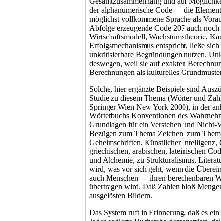
Gesamtzusammenhang und auf Möglichkeit
der alphanumerische Code — die Elemente
möglichst vollkommene Sprache als Vorau
Abfolge erzeugende Code 207 auch noch
Wirtschaftsmodell, Wachstumstheorie, K
Erfolgsmechanismus entspricht, ließe sich i
unkritisierbare Begründungen nutzen. Unkri
deswegen, weil sie auf exakten Berechnu
Berechnungen als kulturelles Grundmuster
Solche, hier ergänzte Beispiele sind Aus
Studie zu diesem Thema (Wörter und Zahl
Springer Wien New York 2000), in der an
Wörterbuchs Konventionen des Wahrnehm
Grundlagen für ein Verstehen und Nicht-V
Bezügen zum Thema Zeichen, zum Thema 
Geheimschriften, Künstlicher Intelligenz,
griechischen, arabischen, lateinischen Co
und Alchemie, zu Strukturalismus, Literatu
wird, was vor sich geht, wenn die Überei
auch Menschen — ihren berechenbaren We
übertragen wird. Daß Zahlen bloß Mengen
ausgelösten Bildern.
Das System ruft in Erinnerung, daß es ei