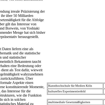
ndung irreale Präzisierung der
n ihr über 50 Milliarden
setzmäßigkeit für die Abfolge
er gilt das Interesse von
und Borwein, von Yoshiaki
mender Menge hat sich bisher
epräsentativ herausgestellt.
Daten liefern eine als
ematik und die statistische
und statistischer
rmeintlich Bekanntem taucht
rhalten eine Bedeutung oder
dient als Test dafür, wieweit
Regelmäßigkeit wahrzunehmen
t zurückzuführen. Über
formale Aspekte einen
Kunsthochschule für Medien Köln
erne konstituierende Momente,
das Interesse für die
kulturelles Experimentierfeld
Strukturen, wie die Funktion
ln sich in solchen
multimediale Gesetzmäßigkeiten
atistisches Material zu