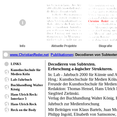
www.ChristianReder.net
:
Publikationen
: Decodieren von Subtexte
LINKS
Decodieren von Subtexten.
Erforschung a-logischer Strukturen.
Kunsthochschule für
Medien Köln
In: Lab - Jahrbuch 2000 für Künste und A
Hrsg.: Kunsthochschule für Medien Köln/
Lab-Jahrbuch
Freunde der Kunsthochschule für Medie
Buchhandlung Walter
Redaktion: Thomas Hensel, Hans Ulrich
König
Siegfried Zielinski.
Hans Ulrich Reck:
Verlag der Buchhandlung Walter König,
Interface 5
Jahrbuch zur Medienforschung
Hans Ulrich Reck
Mit Beiträgen von Klaus Bartels, Juan Mu
Reck on the Body
Philipp Ingold, Elisabeth von Samsonow,