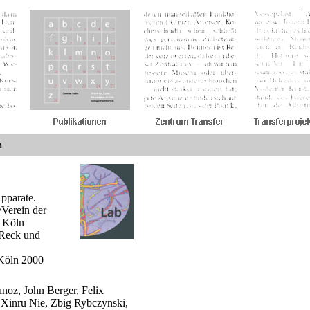
n
pparate.
Verein der
n Köln
 Reck und
 Köln 2000
noz, John Berger, Felix
 Xinru Nie, Zbig Rybczynski,