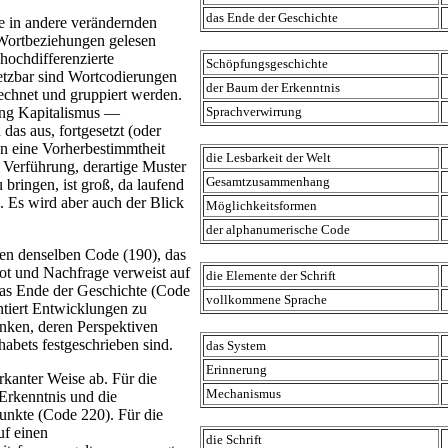
das Ende der Geschichte
e in andere verändernden
Wortbeziehungen gelesen
hochdifferenzierte
Schöpfungsgeschichte
tzbar sind Wortcodierungen
der Baum der Erkenntnis
rechnet und gruppiert werden.
ung Kapitalismus —
Sprachverwirrung
das aus, fortgesetzt (oder
an eine Vorherbestimmtheit
die Lesbarkeit der Welt
e Verführung, derartige Muster
Gesamtzusammenhang
bringen, ist groß, da laufend
 Es wird aber auch der Blick
Möglichkeitsformen
der alphanumerische Code
en denselben Code (190), das
ot und Nachfrage verweist auf
die Elemente der Schrift
as Ende der Geschichte (Code
vollkommene Sprache
ntiert Entwicklungen zu
nken, deren Perspektiven
abets festgeschrieben sind.
das System
Erinnerung
rkanter Weise ab. Für die
Mechanismus
Erkenntnis und die
nkte (Code 220). Für die
uf einen
die Schrift