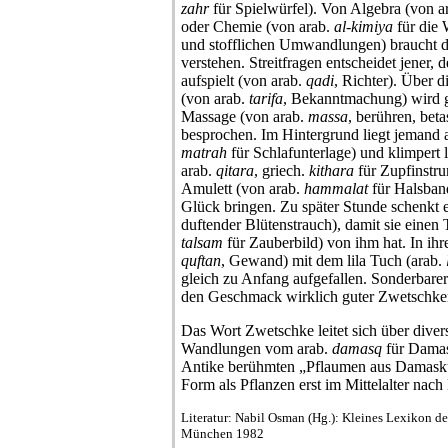
zahr
für Spielwürfel). Von Algebra (von a
oder Chemie (von arab.
al-kimiya
für die 
und stofflichen Umwandlungen) braucht d
verstehen. Streitfragen entscheidet jener, 
aufspielt (von arab.
qadi
, Richter). Über d
(von arab.
tarifa
, Bekanntmachung) wird g
Massage (von arab.
massa
, berühren, beta
besprochen. Im Hintergrund liegt jemand a
matrah
für Schlafunterlage) und klimpert l
arab.
qitara
, griech.
kithara
für Zupfinstr
Amulett (von arab.
hammalat
für Halsban
Glück bringen. Zu später Stunde schenkt e
duftender Blütenstrauch), damit sie einen
talsam
für Zauberbild) von ihm hat. In ihr
quftan
, Gewand) mit dem lila Tuch (arab.
gleich zu Anfang aufgefallen. Sonderbarer
den Geschmack wirklich guter Zwetschke
Das Wort Zwetschke leitet sich über div
Wandlungen vom arab.
damasq
für Damas
Antike berühmten „Pflaumen aus Damaskus“
Form als Pflanzen erst im Mittelalter nach
Literatur: Nabil Osman (Hg.): Kleines Lexikon de
München 1982