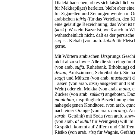
Dialekt hadschen; ob es sich tatsächlich 
für Mekkapilger) herleitet, bleibt aber ei
für Zigaretten und Zeitungen werden in Ö
arabischen
tafriq
(für das Verteilen, den K
eine geläufige Bezeichnung; das Wort ist 
(
kösk
). Was ein Bazar ist, weiß auch in W
wahrscheinlich nicht, daß es der persisch
suq
ist. Kebab (von arab.
kabab
für Fleisc
gerne.
Mit Wörtern arabischen Ursprungs Geschich
nicht allzu schwer: Alle die sich eingefun
(von arab.
suffa
, Ruhebank, Erhöhung) od
diwan
, Amtszimmer, Schreibstube). Sie ha
saqq
) und Mützen (von arab.
mustaqah
) 
Tassen (von arab.
tasa
) ausgeteilt und Ka
Wein) oder ein Mokka (von arab.
moha
, 
Zucker (von arab.
sukkar
) angeboten. Daz
mautaban
, ursprünglich Bezeichnung ein
nahegelegenen Konditorei (von arab.
qan
nach einer Orange (von arab.
narang
). An
sarab
, Getränk) mit Soda (von arab.
suww
(von arab.
al-kuhul
für Weingeist) will i
Gespräch kommt auf Ziffern und Chiffren
Risiko (von arab.
rizq
für Wagnis, Gefahr)