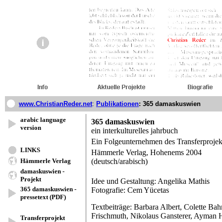
www.ChristianReder.net
:
Publikationen
: 365 damaskuswien
arabic language
365 damaskuswien
version
ein interkulturelles jahrbuch
Ein Folgeunternehmen des Transferproje
LINKS
Hämmerle Verlag, Hohenems 2004
Hämmerle Verlag
(deutsch/arabisch)
damaskuswien -
Projekt
Idee und Gestaltung: Angelika Mathis
365 damaskuswien -
Fotografie: Cem Yücetas
pressetext (PDF)
Textbeiträge: Barbara Albert, Colette Ba
Frischmuth, Nikolaus Gansterer, Ayman H
Transferprojekt