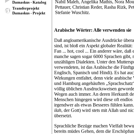
Nabil Maleh, Angelika Mathis, Nora Mo
Damaskus - Katalog
Pettauer, Christian Reder, Rasha Rizk, Pe
Transferprojekt
Stefanie Wuschitz.
Damaskus - Projekt
Arabische Wörter: Alle verwenden sie
Daß angloamerikanische Ausdrücke überal
sind, ist bloß ein Aspekt globaler Realität:
Fan ... hot, cool ... Ein anderer wäre, daß
manche sagen sogar 6000 Sprachen gibt, 
unzähligen Dialekten. Unter den Muttersp
verwendeten, ist das Arabische die Fünftg
Englisch, Spanisch und Hindi). Es hat au
Wirkungen entfaltet, denn viele arabisch
und Hamburg angehäuften „Sprachschatz“,
völlig üblichen Ausdrucksweisen geworde
Wegen auch immer. An deren Herkunft d
Menschen hingegen wird diese oft endlos 
irgendwer als etwas Besseres fühlen kann.
ilah
, der Gott) wird stets mit Allah und nic
übersetzt.
Sprachliche Bezüge machen Vielfalt bewuß
bereits müdes Gehen, dem die Erschöpfun