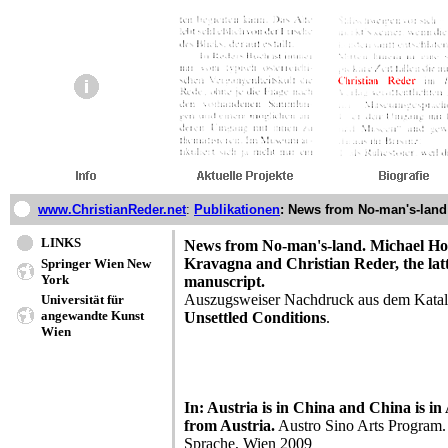
www.ChristianReder.net
:
Publikationen
: News from No-man's-land
LINKS
News from No-man's-land. Michael Hoe
Kravagna and Christian Reder, the lat
Springer Wien New
York
manuscript.
Auszugsweiser Nachdruck aus dem Katal
Universität für
angewandte Kunst
Unsettled Conditions
.
Wien
In: Austria is in China and China is in A
from Austria.
Austro Sino Arts Program. 
Sprache, Wien 2009