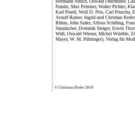
Hermann Nitsch, Oswald Oberhuber, Laur
Painitz, Max Peintner, Walter Pichler, Kl
Karl Prantl, Wolf D. Prix, Carl Pruscha, 
Arnulf Rainer, Ingrid und Christian Rede
Rühm, John Sailer, Alfons Schilling, Fra
Staudacher, Dominik Steiger, Erwin Thor
Widl, Oswald Wiener, Michel Würthle, 
Mayer, W. M. Pühringer), Verlag für Mo
© Christian Reder 2010