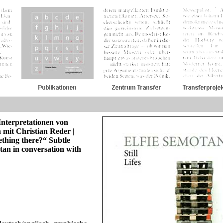
Interpretationen von
h mit Christian
Reder |
ething there?“ Subtle
otan in conversa
tion with