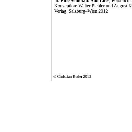
In:
Elfie Semotan: Still Lifes
, Fotobuch 
Konzeption: Walter Pichler und August K
Verlag, Salzburg–Wien 2012
© Christian Reder 2012