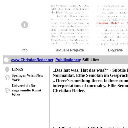
www.ChristianReder.net
:
Publikationen
: Still Lifes
LINKS
„Das hat was. Hat das was?“ - Subtile 
Normalität. Elfie Semotan im Gespräc
Springer Wien New
York
„There’s something there. Is there som
interpretations of normalcy. Elfie Sem
Universität für
angewandte Kunst
Christian Reder.
Wien