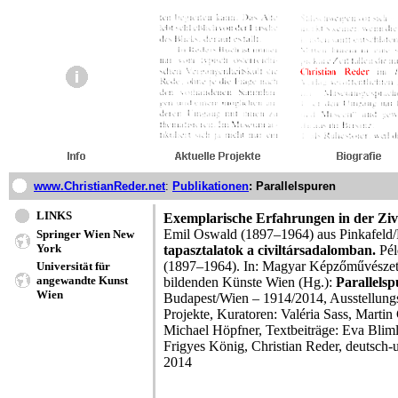
www.ChristianReder.net
:
Publikationen
: Parallelspuren
LINKS
Exemplarische Erfahrungen in der Zivi
Emil Oswald (1897–1964) aus Pinkafeld/
Springer Wien New
York
tapasztalatok a civiltársadalomban.
Pél
(1897–1964). In: Magyar Képzőművészet
Universität für
angewandte Kunst
bildenden Künste Wien (Hg.):
Parallels
Wien
Budapest/Wien – 1914/2014, Ausstellungs
Projekte, Kuratoren: Valéria Sass, Mart
Michael Höpfner, Textbeiträge: Eva Blim
Frigyes König, Christian Reder, deutsch
2014