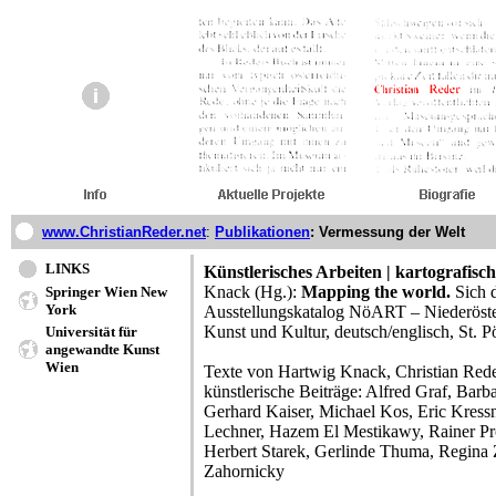
www.ChristianReder.net
:
Publikationen
: Vermessung der Welt
LINKS
Künstlerisches Arbeiten | kartografisc
Knack (Hg.):
Mapping the world.
Sich d
Springer Wien New
York
Ausstellungskatalog NöART – Niederösterr
Kunst und Kultur, deutsch/englisch, St. P
Universität für
angewandte Kunst
Wien
Texte von Hartwig Knack, Christian Rede
künstlerische Beiträge: Alfred Graf, Barb
Gerhard Kaiser, Michael Kos, Eric Kressn
Lechner, Hazem El Mestikawy, Rainer Pr
Herbert Starek, Gerlinde Thuma, Regina
Zahornicky