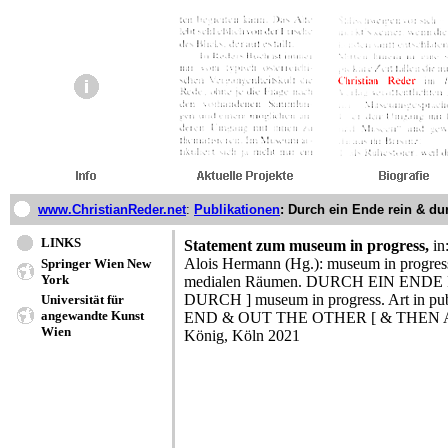
www.ChristianReder.net
:
Publikationen
: Durch ein Ende rein & du
LINKS
Statement zum museum in progress,
in
Alois Hermann (Hg.): museum in progress
Springer Wien New
York
medialen Räumen. DURCH EIN ENDE
DURCH ] museum in progress. Art in pub
Universität für
angewandte Kunst
END & OUT THE OTHER [ & THEN AGA
Wien
König, Köln 2021