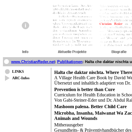
www.ChristianReder.net
:
Publikationen
:
Halta che daktar nischta u
LINKS
Halta che daktar nischta. Where There
A Village Health Care Book by David We
ARC-Infos
Übersetzt und inhaltlich adaptiert von 
Prevention is better than Cure
Curriculum for Health Education in Schoo
Von Gabi-Steiner-Eder und Dr. Abdul R
Mashoom palena. Better Child Care
Microbha, Insanha, Maiwanat Wa Zac
Animals and Wounds
Mitherausgeber
Gesundheits- & Präventivhandbücher des 