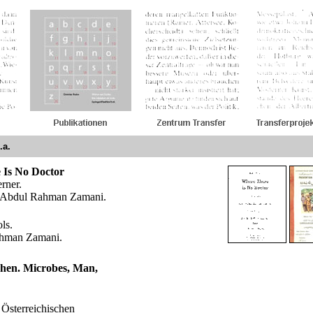
.a.
 Is No Doctor
rner.
Dr. Abdul Rahman Zamani.
ls.
ahman Zamani.
hen. Microbes, Man,
Österreichischen