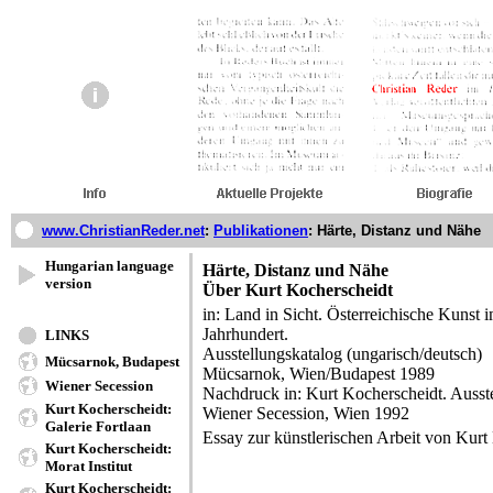
www.ChristianReder.net
:
Publikationen
:
Härte, Distanz und Nähe
Hungarian language
Härte, Distanz und Nähe
version
Über Kurt Kocherscheidt
in: Land in Sicht. Österreichische Kunst 
Jahrhundert.
LINKS
Ausstellungskatalog (ungarisch/deutsch)
Mücsarnok, Budapest
Mücsarnok, Wien/Budapest 1989
Wiener Secession
Nachdruck in: Kurt Kocherscheidt. Ausste
Kurt Kocherscheidt:
Wiener Secession, Wien 1992
Galerie Fortlaan
Essay zur künstlerischen Arbeit von Kurt
Kurt Kocherscheidt:
Morat Institut
Kurt Kocherscheidt: