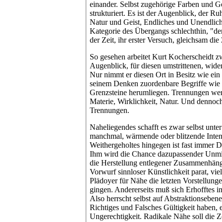
einander. Selbst zugehörige Farben und Ge
strukturiert. Es ist der Augenblick, der 
Natur und Geist, Endliches und Unendliche
Kategorie des Übergangs schlechthin, "der
der Zeit, ihr erster Versuch, gleichsam die
So gesehen arbeitet Kurt Kocherscheidt z
Augenblick, für diesen umstrittenen, wider
Nur nimmt er diesen Ort in Besitz wie ein
seinem Denken zuordenbare Begriffe wie
Grenzsteine herumliegen. Trennungen werd
Materie, Wirklichkeit, Natur. Und dennoc
Trennungen.
Naheliegendes schafft es zwar selbst unte
manchmal, wärmende oder blitzende Intens
Weithergeholtes hingegen ist fast immer D
Ihm wird die Chance dazupassender Unmit
die Herstellung entlegener Zusammenhäng
Vorwurf sinnloser Künstlichkeit parat, viel
Plädoyer für Nähe die letzten Vorstellun
gingen. Andererseits muß sich Erhofftes i
Also herrscht selbst auf Abstraktionsebene
Richtiges und Falsches Gültigkeit haben, 
Ungerechtigkeit. Radikale Nähe soll die Z