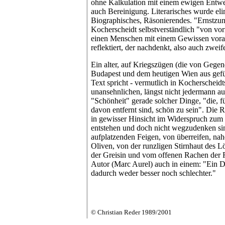
ohne Kalkulation mit einem ewigen Entwed
auch Bereinigung. Literarisches wurde elim
Biographisches, Räsonierendes. "Ernstzun
Kocherscheidt selbstverständlich "von vorn
einen Menschen mit einem Gewissen voraus
reflektiert, der nachdenkt, also auch zweife
Ein alter, auf Kriegszügen (die von Geg
Budapest und dem heutigen Wien aus gefü
Text spricht - vermutlich in Kocherscheidt
unansehnlichen, längst nicht jedermann auf
"Schönheit" gerade solcher Dinge, "die, für
davon entfernt sind, schön zu sein". Die R
in gewisser Hinsicht im Widerspruch zum
entstehen und doch nicht wegzudenken sin
aufplatzenden Feigen, von überreifen, na
Oliven, von der runzligen Stirnhaut des 
der Greisin und vom offenen Rachen der R
Autor (Marc Aurel) auch in einem: "Ein D
dadurch weder besser noch schlechter."
© Christian Reder 1989/2001