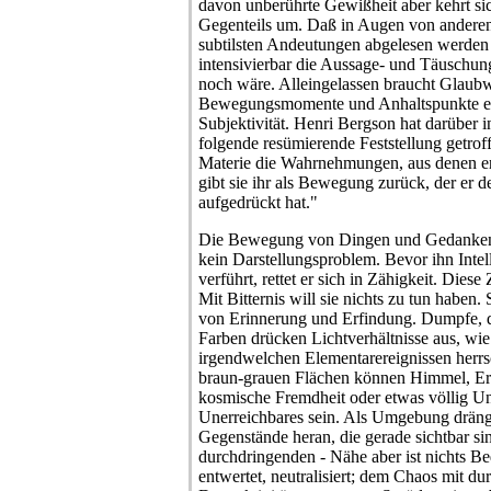
davon unberührte Gewißheit aber kehrt si
Gegenteils um. Daß in Augen von anderen
subtilsten Andeutungen abgelesen werden
intensivierbar die Aussage- und Täuschun
noch wäre. Alleingelassen braucht Glaubw
Bewegungsmomente und Anhaltspunkte ei
Subjektivität. Henri Bergson hat darüber 
folgende resümierende Feststellung getrof
Materie die Wahrnehmungen, aus denen er
gibt sie ihr als Bewegung zurück, der er d
aufgedrückt hat."
Die Bewegung von Dingen und Gedanken i
kein Darstellungsproblem. Bevor ihn Intell
verführt, rettet er sich in Zähigkeit. Diese
Mit Bitternis will sie nichts zu tun haben.
von Erinnerung und Erfindung. Dumpfe, d
Farben drücken Lichtverhältnisse aus, wie
irgendwelchen Elementarereignissen herrs
braun-grauen Flächen können Himmel, Erd
kosmische Fremdheit oder etwas völlig U
Unerreichbares sein. Als Umgebung dränge
Gegenstände heran, die gerade sichtbar sin
durchdringenden - Nähe aber ist nichts Be
entwertet, neutralisiert; dem Chaos mit d