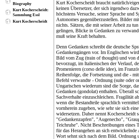
Kurt Kocherscheidt braucht natürlich/eigen
Biography
keinen Übersetzer, der sich irgendwo daz
Kurt Kocherscheidt:
höchstens Versuche, seiner Sprache und S
Sammlung Essl
Autonomes gegenüberzustellen. Bilder mit 
Kurt Kocherscheidt
nichts. Sätzen, die mit seiner Arbeit zu tun
gelingen, Blicke in Gedanken zu verwand
muß seine Kraft behalten.
Denn Gedanken schreibt die deutsche Spr
Gedankengängen vor. Im Englischen wird 
Bild vom Zug (train of thought) und von d
bevorzugt, im Italienischen der Verlauf, d
Promenieren (corso delle idee), im Französ
Reihenfolge, die Fortsetzung und die - m
Befehl verwandte - Ordnung (suite oder or
Ungarischen wiederum sind die Sorge, d
Gedanken (gondolat) enthalten. Überall sch
Sachverhalte einzuschleichen. Fragilität ab
wenn die Bestandteile sprachlich vermitte
vornherein zugeben, wie sehr sie sich ein
widersetzen. Daher nennt Kocherscheidt s
"Gedankenzapfen", "Augenecho", "Graug
Teichruhe". Nicht Beschreibungen eines
für das Herangehen an sich entwickelnde
Wort sehnt sich nach dem Bild. Ordnung