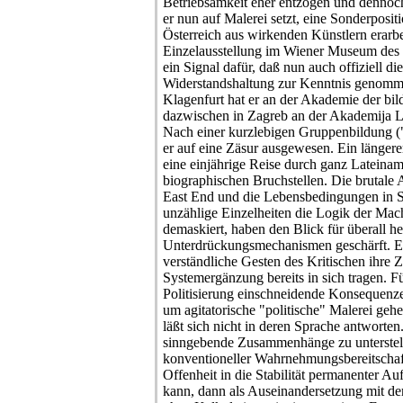
Betriebsamkeit eher entzogen und dennoch
er nun auf Malerei setzt, eine Sonderposi
Österreich aus wirkenden Künstlern erarbe
Einzelausstellung im Wiener Museum des 
ein Signal dafür, daß nun auch offiziell di
Widerstandshaltung zur Kenntnis genomm
Klagenfurt hat er an der Akademie der bi
dazwischen in Zagreb an der Akademija Li
Nach einer kurzlebigen Gruppenbildung ("
er auf eine Zäsur ausgewesen. Ein länger
eine einjährige Reise durch ganz Lateina
biographischen Bruchstellen. Die brutal
East End und die Lebensbedingungen in 
unzählige Einzelheiten die Logik der Mac
demaskiert, haben den Blick für überall h
Unterdrückungsmechanismen geschärft. Es
verständliche Gesten des Kritischen ihre Z
Systemergänzung bereits in sich tragen. Fü
Politisierung einschneidende Konsequenze
um agitatorische "politische" Malerei geh
läßt sich nicht in deren Sprache antworten
sinngebende Zusammenhänge zu unterstel
konventioneller Wahrnehmungsbereitschaf
Offenheit in die Stabilität permanenter 
kann, dann als Auseinandersetzung mit d