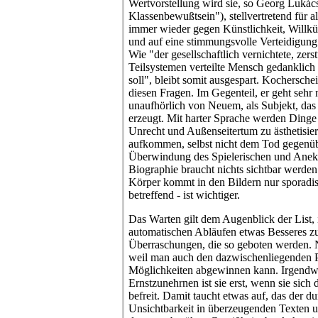
Wertvorstellung wird sie, so Georg Lukác
Klassenbewußtsein"), stellvertretend für
immer wieder gegen Künstlichkeit, Willkür
und auf eine stimmungsvolle Verteidigung 
Wie "der gesellschaftlich vernichtete, zers
Teilsystemen verteilte Mensch gedanklich 
soll", bleibt somit ausgespart. Kochersche
diesen Fragen. Im Gegenteil, er geht sehr na
unaufhörlich von Neuem, als Subjekt, da
erzeugt. Mit harter Sprache werden Dinge
Unrecht und Außenseitertum zu ästhetisier
aufkommen, selbst nicht dem Tod gegenüb
Überwindung des Spielerischen und Anekd
Biographie braucht nichts sichtbar werde
Körper kommt in den Bildern nur sporadis
betreffend - ist wichtiger.
Das Warten gilt dem Augenblick der List, 
automatischen Abläufen etwas Besseres zu
Überraschungen, die so geboten werden. N
weil man auch den dazwischenliegenden
Möglichkeiten abgewinnen kann. Irgendwa
Ernstzunehrnen ist sie erst, wenn sie sic
befreit. Damit taucht etwas auf, das der 
Unsichtbarkeit in überzeugenden Texten u