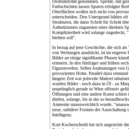
Destruktivität genommen. Spröde, mit grob
Farbschichten lassen Spuren erfolgter Re
Oberflächen wollen sich nicht von proviso
unterscheiden. Den Untergrund bilden oft
Strukturen, die dann Schritt für Schritt ü
Ästhetizismen zugunsten einer direkten Sp
Kompliziertheit wird solange zugedeckt, "b
bleiben soll".
In bezug auf jene Geschichte, die sich al
von Wertungen ausdrückt, ist im engeren 
Bilder an einige signifikante Phasen küns
erinnern. In den fünfziger und frühen sech
Figurenverbot. Selbst Andeutungen von G
provozierten Hohn. Parallel dazu entstand 
längere Zeit war jedwede Malerei tabuisi
wurden Bilder - noch dazu in Öl - zu Marg
ursprünglich gerade in Wien offensiv gefü
Öffnungen und eine andere Kunst schien n
dürfen, solange, bis in der so heraufbesch
Amnestie unausweichlich wurde. "unausw
neue, subtilere Formen der Ausschaltung 
Intelligenz.
Kurt Kocherscheidt hat sich angesichts di