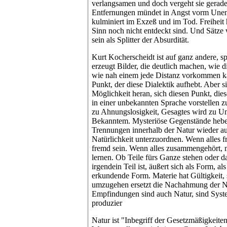
verlangsamen und doch vergeht sie gerade
Entfernungen mündet in Angst vorm Unen
kulminiert im Exzeß und im Tod. Freiheit 
Sinn noch nicht entdeckt sind. Und Sätze
sein als Splitter der Absurdität.
Kurt Kocherscheidt ist auf ganz andere, s
erzeugt Bilder, die deutlich machen, wie d
wie nah einem jede Distanz vorkommen ka
Punkt, der diese Dialektik aufhebt. Aber s
Möglichkeit heran, sich diesen Punkt, die
in einer unbekannten Sprache vorstellen
zu Ahnungslosigkeit, Gesagtes wird zu 
Bekanntem. Mysteriöse Gegenstände heb
Trennungen innerhalb der Natur wieder au
Natürlichkeit unterzuordnen. Wenn alles f
fremd sein. Wenn alles zusammengehört, 
lernen. Ob Teile fürs Ganze stehen oder 
irgendein Teil ist, äußert sich als Form, al
erkundende Form. Materie hat Gültigkeit, s
umzugehen ersetzt die Nachahmung der Na
Empfindungen sind auch Natur, sind Syst
produzier
Natur ist "Inbegriff der Gesetzmäßigkeite