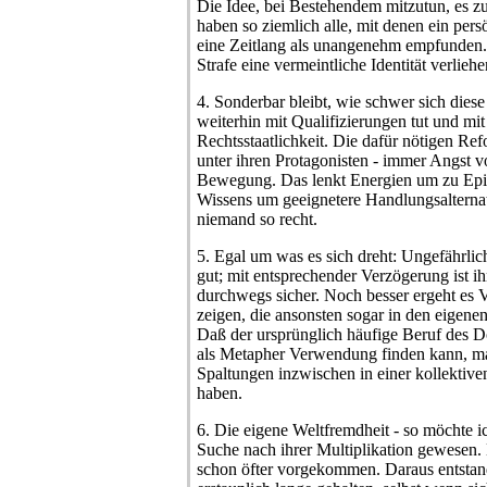
Die Idee, bei Bestehendem mitzutun, es z
haben so ziemlich alle, mit denen ein per
eine Zeitlang als unangenehm empfunden. 
Strafe eine vermeintliche Identität verlieh
4. Sonderbar bleibt, wie schwer sich diese 
weiterhin mit Qualifizierungen tut und mit
Rechtsstaatlichkeit. Die dafür nötigen Re
unter ihren Protagonisten - immer Angst vo
Bewegung. Das lenkt Energien um zu Epig
Wissens um geeignetere Handlungsalternat
niemand so recht.
5. Egal um was es sich dreht: Ungefährl
gut; mit entsprechender Verzögerung ist i
durchwegs sicher. Noch besser ergeht es Ve
zeigen, die ansonsten sogar in den eigenen
Daß der ursprünglich häufige Beruf des 
als Metapher Verwendung finden kann, mac
Spaltungen inzwischen in einer kollektiven 
haben.
6. Die eigene Weltfremdheit - so möchte ic
Suche nach ihrer Multiplikation gewesen. 
schon öfter vorgekommen. Daraus entstan