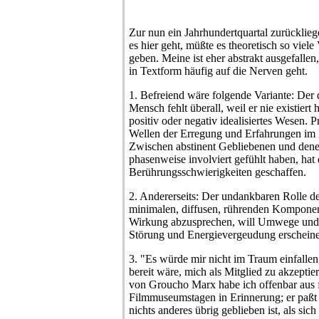
Zur nun ein Jahrhundertquartal zurücklie
es hier geht, müßte es theoretisch so viele
geben. Meine ist eher abstrakt ausgefallen
in Textform häufig auf die Nerven geht.
1. Befreiend wäre folgende Variante: Der 
Mensch fehlt überall, weil er nie existiert
positiv oder negativ idealisiertes Wesen. P
Wellen der Erregung und Erfahrungen im 
Zwischen abstinent Gebliebenen und denen
phasenweise involviert gefühlt haben, hat
Berührungsschwierigkeiten geschaffen.
2. Andererseits: Der undankbaren Rolle de
minimalen, diffusen, rührenden Komponent
Wirkung abzusprechen, will Umwege und 
Störung und Energievergeudung erscheine
3. "Es würde mir nicht im Traum einfalle
bereit wäre, mich als Mitglied zu akzepti
von Groucho Marx habe ich offenbar aus 
Filmmuseumstagen in Erinnerung; er paßt 
nichts anderes übrig geblieben ist, als s