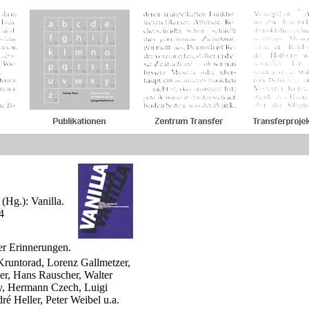
(Hg.): Vanilla.
4
er Erinnerungen.
Kruntorad, Lorenz Gallmetzer,
zer, Hans Rauscher, Walter
dy, Hermann Czech, Luigi
é Heller, Peter Weibel u.a.