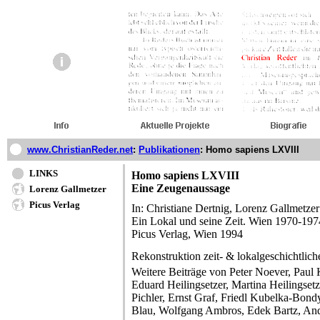
www.ChristianReder.net
:
Publikationen
:
Homo sapiens LXVIII
LINKS
Homo sapiens LXVIII
Eine Zeugenaussage
Lorenz Gallmetzer
Picus Verlag
In: Christiane Dertnig, Lorenz Gallmetzer 
Ein Lokal und seine Zeit. Wien 1970-197
Picus Verlag, Wien 1994
Rekonstruktion zeit- & lokalgeschichtlich
Weitere Beiträge von Peter Noever, Paul 
Eduard Heilingsetzer, Martina Heilingset
Pichler, Ernst Graf, Friedl Kubelka-Bon
Blau, Wolfgang Ambros, Edek Bartz, Andr