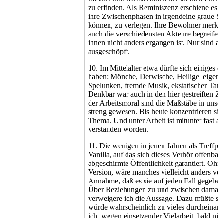
zu erfinden. Als Reminiszenz erschiene es 
ihre Zwischenphasen in irgendeine graue St
können, zu verlegen. Ihre Bewohner merke
auch die verschiedensten Akteure begreifen
ihnen nicht anders ergangen ist. Nur sind
ausgeschöpft.
10. Im Mittelalter etwa dürfte sich einiges
haben: Mönche, Derwische, Heilige, eigen
Spelunken, fremde Musik, ekstatischer Tan
Denkbar war auch in den hier gestreiften Ze
der Arbeitsmoral sind die Maßstäbe in un
streng gewesen. Bis heute konzentrieren si
Thema. Und unter Arbeit ist mitunter fast 
verstanden worden.
11. Die wenigen in jenen Jahren als Treffp
Vanilla, auf das sich dieses Verhör offenba
abgeschirmte Öffentlichkeit garantiert. Oh
Version, wäre manches vielleicht anders ver
Annahme, daß es sie auf jeden Fall gegebe
Über Beziehungen zu und zwischen damals
verweigere ich die Aussage. Dazu müßte si
würde wahrscheinlich zu vieles durchein
ich, wegen einsetzender Vielarbeit, bald n