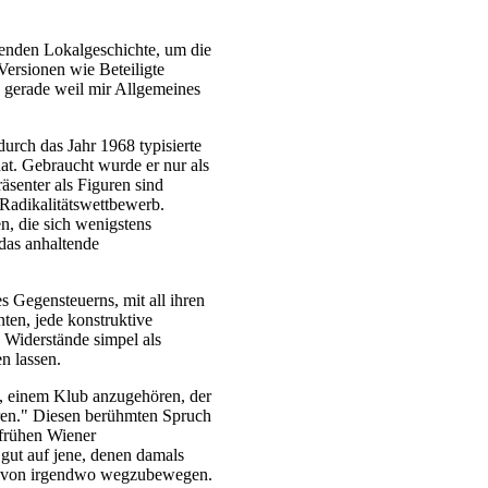
genden Lokalgeschichte, um die
 Versionen wie Beteiligte
, gerade weil mir Allgemeines
durch das Jahr 1968 typisierte
 hat. Gebraucht wurde er nur als
räsenter als Figuren sind
Radikalitätswettbewerb.
, die sich wenigstens
 das anhaltende
s Gegensteuerns, mit all ihren
en, jede konstruktive
Widerstände simpel als
n lassen.
n, einem Klub anzugehören, der
eren." Diesen berühmten Spruch
frühen Wiener
gut auf jene, denen damals
ich von irgendwo wegzubewegen.