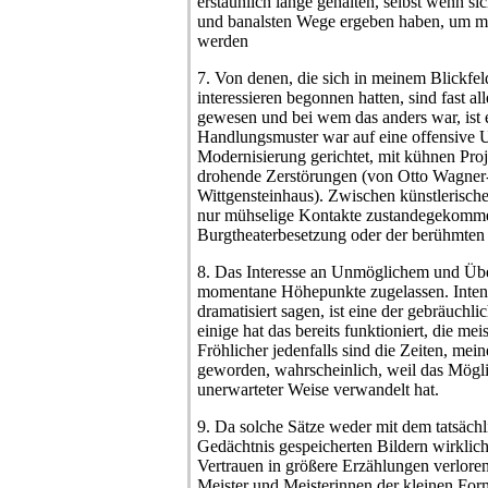
erstaunlich lange gehalten, selbst wenn sic
und banalsten Wege ergeben haben, um mit
werden
7. Von denen, die sich in meinem Blickfel
interessieren begonnen hatten, sind fast al
gewesen und bei wem das anders war, ist e
Handlungsmuster war auf eine offensive 
Modernisierung gerichtet, mit kühnen Pro
drohende Zerstörungen (von Otto Wagner
Wittgensteinhaus). Zwischen künstlerische
nur mühselige Kontakte zustandegekommen
Burgtheaterbesetzung oder der berühmten 
8. Das Interesse an Unmöglichem und Üb
momentane Höhepunkte zugelassen. Intensi
dramatisiert sagen, ist eine der gebräuch
einige hat das bereits funktioniert, die mei
Fröhlicher jedenfalls sind die Zeiten, mei
geworden, wahrscheinlich, weil das Mögli
unerwarteter Weise verwandelt hat.
9. Da solche Sätze weder mit dem tatsäch
Gedächtnis gespeicherten Bildern wirklic
Vertrauen in größere Erzählungen verloren
Meister und Meisterinnen der kleinen For