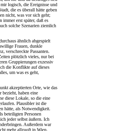
mir logisch, die Ereignisse und
adt, die es überall hätte geben
n nicht, was vor sich geht;
 immer erst später, daß es
 auch solche Szenarien ziemlich
 durchaus ähnlich abgespielt
willige Frauen, dunkle
z, verschreckte Passanten.
iten plötzlich vieles, nur bei
seren Gruppierungen exzessiv
ch die Konflikte auf dieses
alles, um was es geht,
unkt akzeptierten Orte, wie das
r bezieht, haben eine
ne diese Lokale, so die eine
laufen. Plausibler ist die
n hätte, als Notwendigkeit.
 beteiligten Personen
ch jeder selbst äußern. Ich
anderbringen. Außerdem war
icht mehr allzuoft in Wien.