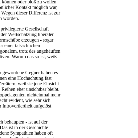
u können oder bloß zu wollen,
sönlicher Kontakt möglich war,
Wegen dieser Differenz ist zur
en worden.
privilegierte Gesellschaft
 der Wertschätzung liberaler
formschübe erzeugen - sogar
r einer tatsächlichen
onalem, trotz des angehäuften
iven. Warum das so ist, weiß
ich gewordene Gegner haben es
hnen eine Hochachtung fast
rrätern, weil sie jene Einsicht
 Reihen eher unsichtbar bleibt.
Doppelagenten nichteinmal mehr
ht evident, wie sehr sich
Introvertiertheit aufgelöst
h behaupten - ist auf der
Das ist in der Geschichte
dene Sympathien haben oft