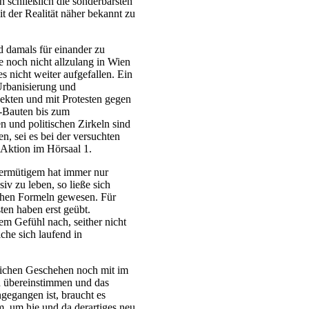
h schließlich die sonderbarsten
 der Realität näher bekannt zu
d damals für einander zu
le noch nicht allzulang in Wien
s nicht weiter aufgefallen. Ein
Urbanisierung und
jekten und mit Protesten gegen
-Bauten bis zum
n und politischen Zirkeln sind
, sei es bei der versuchten
Aktion im Hörsaal 1.
ermütigem hat immer nur
v zu leben, so ließe sich
lichen Formeln gewesen. Für
sten haben erst geübt.
nem Gefühl nach, seither nicht
che sich laufend in
lichen Geschehen noch mit im
h übereinstimmen und das
gegangen ist, braucht es
m, um hie und da derartiges neu