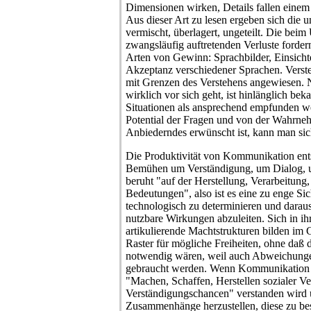
Dimensionen wirken, Details fallen einem
Aus dieser Art zu lesen ergeben sich die 
vermischt, überlagert, ungeteilt. Die bei
zwangsläufig auftretenden Verluste forde
Arten von Gewinn: Sprachbilder, Einsichte
Akzeptanz verschiedener Sprachen. Verste
mit Grenzen des Verstehens angewiesen.
wirklich vor sich geht, ist hinlänglich bek
Situationen als ansprechend empfunden w
Potential der Fragen und von der Wahrne
Anbiederndes erwünscht ist, kann man sic
Die Produktivität von Kommunikation ents
Bemühen um Verständigung, um Dialog, u
beruht "auf der Herstellung, Verarbeitun
Bedeutungen", also ist es eine zu enge Si
technologisch zu determinieren und dara
nutzbare Wirkungen abzuleiten. Sich in ih
artikulierende Machtstrukturen bilden im
Raster für mögliche Freiheiten, ohne daß 
notwendig wären, weil auch Abweichung
gebraucht werden. Wenn Kommunikation 
"Machen, Schaffen, Herstellen sozialer V
Verständigungschancen" verstanden wird u
Zusammenhänge herzustellen, diese zu bes