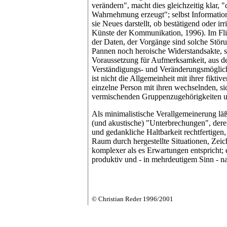
verändern", macht dies gleichzeitig klar, "
Wahrnehmung erzeugt"; selbst Information
sie Neues darstellt, ob bestätigend oder ir
Künste der Kommunikation, 1996). Im Fli
der Daten, der Vorgänge sind solche Störu
Pannen noch heroische Widerstandsakte, 
Voraussetzung für Aufmerksamkeit, aus der
Verständigungs- und Veränderungsmöglich
ist nicht die Allgemeinheit mit ihrer fiktiv
einzelne Person mit ihren wechselnden, s
vermischenden Gruppenzugehörigkeiten 
Als minimalistische Verallgemeinerung läßt
(und akustische) "Unterbrechungen", dere
und gedankliche Haltbarkeit rechtfertigen
Raum durch hergestellte Situationen, Zei
komplexer als es Erwartungen entspricht;
produktiv und - in mehrdeutigem Sinn - n
© Christian Reder 1996/2001