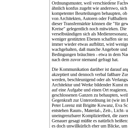
Ordnungsmuster, weil verschiedene Fachwe
ähnlich konfus zugeht wie anderswo, sich
kompetenter Beurteilungen behaupten, ob 
von Architekten, Autoren oder Fußballern
dieser Transfermärkte können die "für gew
Kreise" gelegentlich noch mitwirken. Di
verselbständigen sich als Medienresonanz
weniger gestützten Ebenen schaffen sie n
immer wieder etwas aufblitzt, wird wenigs
wachgehalten, daß manche Angebote und Q
Bedingungen bräuchten - etwa in dem Nach
nach dem zuvor niemand gefragt hat.
Die Kommunikation darüber ist darauf a
akzeptiert und dennoch verbal faßbare Z
werden, beschleunigend oder als Verlan
Architektur und Werke bildender Kunst mi
auf eine Aufgabe und einen Ort reagieren,
geschlossenen Ganzen zu behaupten, weil 
Gegenkraft zur Unterordnung ist (wie im 
Peter Lorenz mit Brigitte Kowanz, Eva Sc
entstehen Raum-, Material-, Zeit-, Licht
uneingrenzbarer Kompliziertheit, die zuers
Genauer gesagt müßte es natürlich heißen:
es doch unwillkürlich eher um Blicke, u