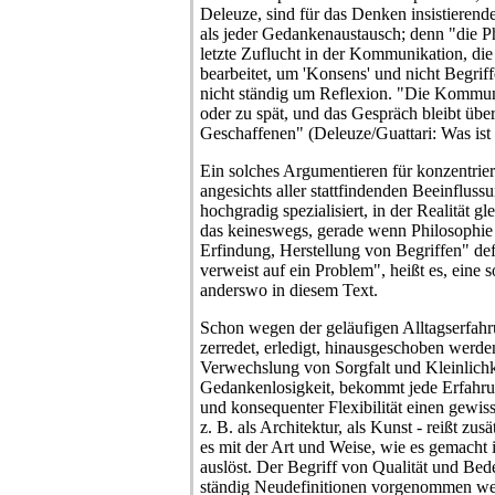
Deleuze, sind für das Denken insistieren
als jeder Gedankenaustausch; denn "die Ph
letzte Zuflucht in der Kommunikation, die
bearbeitet, um 'Konsens' und nicht Begriff
nicht ständig um Reflexion. "Die Kommun
oder zu spät, und das Gespräch bleibt übe
Geschaffenen" (Deleuze/Guattari: Was ist
Ein solches Argumentieren für konzentrie
angesichts aller stattfindenden Beeinflu
hochgradig spezialisiert, in der Realität g
das keineswegs, gerade wenn Philosophie 
Erfindung, Herstellung von Begriffen" defi
verweist auf ein Problem", heißt es, eine 
anderswo in diesem Text.
Schon wegen der geläufigen Alltagserfah
zerredet, erledigt, hinausgeschoben werden
Verwechslung von Sorgfalt und Kleinlichk
Gedankenlosigkeit, bekommt jede Erfahru
und konsequenter Flexibilität einen gewiss
z. B. als Architektur, als Kunst - reißt z
es mit der Art und Weise, wie es gemacht 
auslöst. Der Begriff von Qualität und Be
ständig Neudefinitionen vorgenommen we