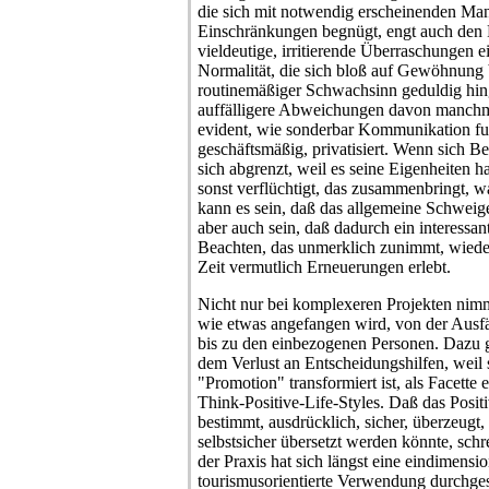
die sich mit notwendig erscheinenden Ma
Einschränkungen begnügt, engt auch den R
vieldeutige, irritierende Überraschungen 
Normalität, die sich bloß auf Gewöhnung
routinemäßiger Schwachsinn geduldig h
auffälligere Abweichungen davon manchm
evident, wie sonderbar Kommunikation fun
geschäftsmäßig, privatisiert. Wenn sich Be
sich abgrenzt, weil es seine Eigenheiten ha
sonst verflüchtigt, das zusammenbringt, 
kann es sein, daß das allgemeine Schweig
aber auch sein, daß dadurch ein interessan
Beachten, das unmerklich zunimmt, wieder
Zeit vermutlich Erneuerungen erlebt.
Nicht nur bei komplexeren Projekten nimm
wie etwas angefangen wird, von der Ausf
bis zu den einbezogenen Personen. Dazu 
dem Verlust an Entscheidungshilfen, weil s
"Promotion" transformiert ist, als Facette
Think-Positive-Life-Styles. Daß das Posi
bestimmt, ausdrücklich, sicher, überzeugt, 
selbstsicher übersetzt werden könnte, schr
der Praxis hat sich längst eine eindimensi
tourismusorientierte Verwendung durchges