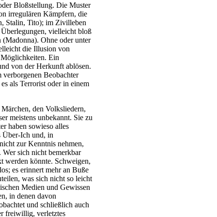
der Bloßstellung. Die Muster
on irregulären Kämpfern, die
, Stalin, Tito); im Zivilleben
 Überlegungen, vielleicht bloß
in (Madonna). Ohne oder unter
leicht die Illusion von
 Möglichkeiten. Ein
und von der Herkunft ablösen.
m verborgenen Beobachter
s als Terrorist oder in einem
n Märchen, den Volksliedern,
sser meistens unbekannt. Sie zu
er haben sowieso alles
s Über-Ich und, in
nicht zur Kenntnis nehmen,
r. Wer sich nicht bemerkbar
rkt werden könnte. Schweigen,
os; es erinnert mehr an Buße
eilen, was sich nicht so leicht
wischen Medien und Gewissen
en, in denen davon
obachtet und schließlich auch
 freiwillig, verletztes