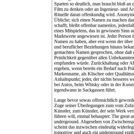
Sparten so deutlich, man braucht bloß an 
Film zu denken oder an Ingenieur- und Ar
Rituelle daran offenkundig wird. Anonyme
Übliche; sich einen Namen zu machen das
schafft, bleibt offenbar namenlos, jedenfal
eines Mitspielens, das in gewissem Sinn a
Marktwerte angewiesen ist. Jeder Person i
Namen zu haben, aber erst wenn der über 
und beruflicher Beziehungen hinaus bekan
gemachten Namen gesprochen, ohne daß ei
Peinlichkeit gegenüber allen Unbekannte
empfunden würde. Zurückhaltung oder Ab
ergeben, wenn bereits ein Bedarf nach Prä
Markenname, als Klischee oder Qualitätssta
Anhaltspunkt; jeder, der nichts besseres we
bei Autos, beim Whisky oder in der Kunst. 
irgendwann in Sackgassen führt.
Lange bevor sowas offensichtlich geword
Zuge seiner Überlegungen zum vom Zufall
Künstler, zum Künstler, der sein Werk ver
führen will, einmal behauptet: The great a
underground. Abgesehen von Zwischenspie
scheint das inzwischen eindeutig widerlegt
tomorrow und auch ein underground ergibt