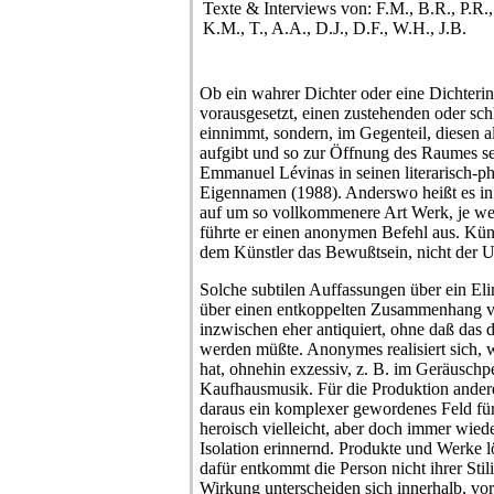
Texte & Interviews von: F.M., B.R., P.R.,
K.M., T., A.A., D.J., D.F., W.H., J.B.
Ob ein wahrer Dichter oder eine Dichterin
vorausgesetzt, einen zustehenden oder sch
einnimmt, sondern, im Gegenteil, diesen 
aufgibt und so zur Öffnung des Raumes sel
Emmanuel Lévinas in seinen literarisch-p
Eigennamen (1988). Anderswo heißt es in 
auf um so vollkommenere Art Werk, je weni
führte er einen anonymen Befehl aus. Küns
dem Künstler das Bewußtsein, nicht der U
Solche subtilen Auffassungen über ein Eli
über einen entkoppelten Zusammenhang v
inzwischen eher antiquiert, ohne daß das
werden müßte. Anonymes realisiert sich, 
hat, ohnehin exzessiv, z. B. im Geräuschpe
Kaufhausmusik. Für die Produktion andere
daraus ein komplexer gewordenes Feld für
heroisch vielleicht, aber doch immer wied
Isolation erinnernd. Produkte und Werke 
dafür entkommt die Person nicht ihrer Sti
Wirkung unterscheiden sich innerhalb, vo