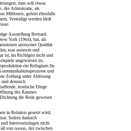
derungen; man will etwas
 der Aristokratie, als
on Millionen, gehört ebenfalls
imem. Verteidigt werden bloß
isse.
htige Ausstellung Bernard
ew York (1964), hat, als
mensionen anonymer Qualität
r das, was anonym und
ar ist, im Richtigen nicht und
eispiele angewiesen ist,
gsproduktion ein Refugium für
ß Kommunikationsprozesse und
ine Zeitlang unter Ablösung
en und dennoch
haffende, ironische Dinge
 Öffnung des Raumes
uf Dichtung die Rede gewesen
en in Relation gesetzt wird;
 tun. Sofern dadurch
und Interessenslagen nicht
all von ooooo, der zwischen