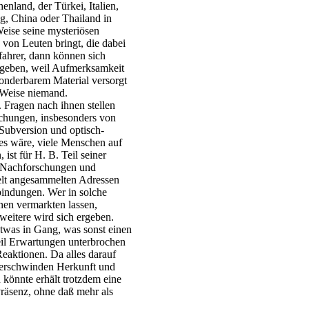
enland, der Türkei, Italien,
, China oder Thailand in
eise seine mysteriösen
von Leuten bringt, die dabei
fahrer, dann können sich
ergeben, weil Aufmerksamkeit
sonderbarem Material versorgt
Weise niemand.
 Fragen nach ihnen stellen
schungen, insbesonders von
 Subversion und optisch-
 es wäre, viele Menschen auf
 ist für H. B. Teil seiner
ig Nachforschungen und
Welt angesammelten Adressen
rbindungen. Wer in solche
onen vermarkten lassen,
 weitere wird sich ergeben.
twas in Gang, was sonst einen
eil Erwartungen unterbrochen
eaktionen. Da alles darauf
, verschwinden Herkunft und
önnte erhält trotzdem eine
Präsenz, ohne daß mehr als