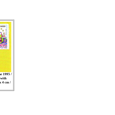
e 1995 /
 with
x 4 cm /