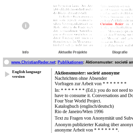
www.ChristianReder.net
:
Publikationen
:
Aktionsmuster: societé 
English language
Aktionsmuster: societé anonyme
version
Nachrichten ohne Absender
Vorfragen zur Arbeit von * * * * * * *
In: * * * * * * * (Ed.): you do not need t
have to consume it. Conversations and D
Four Year World Project.
Katalogbuch (englisch/deutsch)
Rio de Janeiro/Wien 1996
Text zu Fragen von Anonymität und Subv
Anonym publizierter Katalog über anonym
anonyme Arbeit von * * * * * * *.