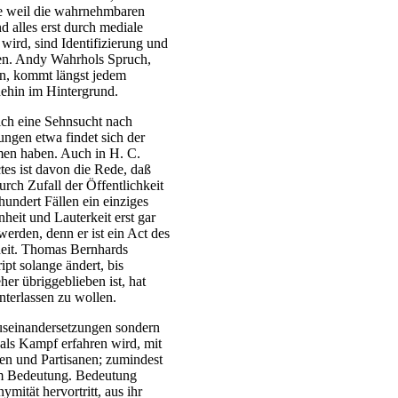
ade weil die wahrnehmbaren
 alles erst durch mediale
wird, sind Identifizierung und
ben. Andy Wahrhols Spruch,
n, kommt längst jedem
nehin im Hintergrund.
sich eine Sehnsucht nach
ungen etwa findet sich der
men haben. Auch in H. C.
es ist davon die Rede, daß
durch Zufall der Öffentlichkeit
hundert Fällen ein einziges
heit und Lauterkeit erst gar
werden, denn er ist ein Act des
heit. Thomas Bernhards
pt solange ändert, bis
eher übriggeblieben ist, hat
nterlassen zu wollen.
Auseinandersetzungen sondern
 als Kampf erfahren wird, mit
en und Partisanen; zumindest
um Bedeutung. Bedeutung
ymität hervortritt, aus ihr