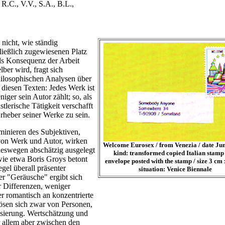
 R.C., V.V., S.A., B.L.,
 nicht, wie ständig
ließlich zugewiesenen Platz
als Konsequenz der Arbeit
ber wird, fragt sich
hilosophischen Analysen über
diesen Texten: Jedes Werk ist
ger sein Autor zählt; so, als
tlerische Tätigkeit verschafft
rheber seiner Werke zu sein.
minieren des Subjektiven,
on Werk und Autor, wirken
Welcome Eurosex / from Venezia / date Jun
 deswegen abschätzig ausgelegt
kind: transformed copied Italian stamp
wie etwa Boris Groys betont
envelope posted with the stamp / size 3 cm 
gel überall präsenter
situation: Venice Biennale
r "Geräusche" ergibt sich
 Differenzen, weniger
er romantisch an konzentrierte
lösen sich zwar von Personen,
lisierung. Wertschätzung und
r allem aber zwischen den