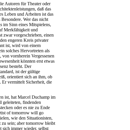
die Autoren für Theater oder
chitektenleistungen, daß das
s Leben und Arbeiten ist das
 Besondere. Wer das nicht
ls im Sinn eines Mitspielens,
uf Merkfähigkeit und
st zwar vorgeschrieben, einen
den engeren Kreis privater
nt ist, wird von einem
n solches Hervortreten als
n, von vornherein Vergessenen
wesenheit könnten erst etwas
senz besteht. Der
ndard, ist der gültige
iß, orientiert sich an ihm, ob
Er vermittelt Sicherheit, die
en ist, hat Marcel Duchamp im
 geleiteten, findenden
stecken oder es nie zu Ende
rtist of tomorrow will go
len, wie den Situationisten,
 zu sein; aber tomorrow bleibt
 sich immer wieder, selbst