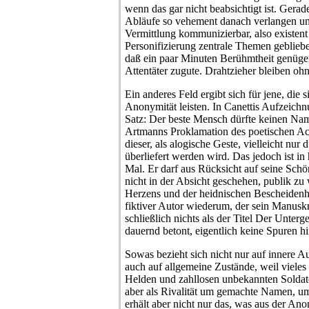
wenn das gar nicht beabsichtigt ist. Ger
Abläufe so vehement danach verlangen und
Vermittlung kommunizierbar, also existent 
Personifizierung zentrale Themen geblie
daß ein paar Minuten Berühmtheit genüge
Attentäter zugute. Drahtzieher bleiben oh
Ein anderes Feld ergibt sich für jene, die 
Anonymität leisten. In Canettis Aufzeichn
Satz: Der beste Mensch dürfte keinen Na
Artmanns Proklamation des poetischen Act
dieser, als alogische Geste, vielleicht nur 
überliefert werden wird. Das jedoch ist in 
Mal. Er darf aus Rücksicht auf seine Schön
nicht in der Absicht geschehen, publik zu 
Herzens und der heidnischen Bescheiden
fiktiver Autor wiederum, der sein Manuskri
schließlich nichts als der Titel Der Unterg
dauernd betont, eigentlich keine Spuren hi
Sowas bezieht sich nicht nur auf innere 
auch auf allgemeine Zustände, weil vieles
Helden und zahllosen unbekannten Soldat
aber als Rivalität um gemachte Namen, 
erhält aber nicht nur das, was aus der Anon