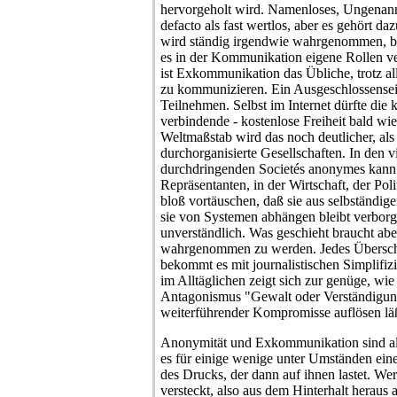
hervorgeholt wird. Namenloses, Ungenann
defacto als fast wertlos, aber es gehört da
wird ständig irgendwie wahrgenommen, blo
es in der Kommunikation eigene Rollen v
ist Exkommunikation das Übliche, trotz al
zu kommunizieren. Ein Ausgeschlossensein 
Teilnehmen. Selbst im Internet dürfte die k
verbindende - kostenlose Freiheit bald wie
Weltmaßstab wird das noch deutlicher, als
durchorganisierte Gesellschaften. In den v
durchdringenden Societés anonymes kann s
Repräsentanten, in der Wirtschaft, der Poli
bloß vortäuschen, daß sie aus selbständig
sie von Systemen abhängen bleibt verborg
unverständlich. Was geschieht braucht ab
wahrgenommen zu werden. Jedes Überschr
bekommt es mit journalistischen Simplifiz
im Alltäglichen zeigt sich zur genüge, wie
Antagonismus "Gewalt oder Verständigun
weiterführender Kompromisse auflösen läß
Anonymität und Exkommunikation sind al
es für einige wenige unter Umständen eine
des Drucks, der dann auf ihnen lastet. Wer 
versteckt, also aus dem Hinterhalt heraus ag