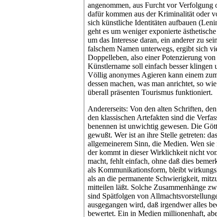
angenommen, aus Furcht vor Verfolgung o
dafür kommen aus der Kriminalität oder v
sich künstliche Identitäten aufbauen (Lenin
geht es um weniger exponierte ästhetische
um das Interesse daran, ein anderer zu se
falschem Namen unterwegs, ergibt sich viel
Doppelleben, also einer Potenzierung von
Künstlername soll einfach besser klingen 
Völlig anonymes Agieren kann einem zu
dessen machen, was man anrichtet, so wie e
überall präsenten Tourismus funktioniert.
Andererseits: Von den alten Schriften, de
den klassischen Artefakten sind die Verfa
benennen ist unwichtig gewesen. Die Gött
gewußt. Wer ist an ihre Stelle getreten: da
allgemeinerem Sinn, die Medien. Wen sie 
der kommt in dieser Wirklichkeit nicht vo
macht, fehlt einfach, ohne daß dies beme
als Kommunikationsform, bleibt wirkungsl
als an die permanente Schwierigkeit, mitzut
mitteilen läßt. Solche Zusammenhänge z
sind Spätfolgen von Allmachtsvorstellung
ausgegangen wird, daß irgendwer alles be
bewertet. Ein in Medien millionenhaft, aber