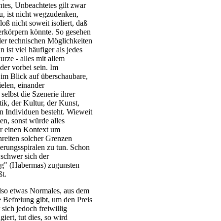
tes, Unbeachtetes gilt zwar
zu, ist nicht wegzudenken,
ß nicht soweit isoliert, daß
erkörpern könnte. So gesehen
ler technischen Möglichkeiten
ist viel häufiger als jedes
urze - alles mit allem
der vorbei sein. Im
 im Blick auf überschaubare,
ielen, einander
elbst die Szenerie ihrer
tik, der Kultur, der Kunst,
en Individuen besteht. Wieweit
en, sonst würde alles
er einen Kontext um
eiten solcher Grenzen
ierungsspiralen zu tun. Schon
 schwer sich der
g" (Habermas) zugunsten
t.
so etwas Normales, aus dem
 Befreiung gibt, um den Preis
sich jedoch freiwillig
iert, tut dies, so wird