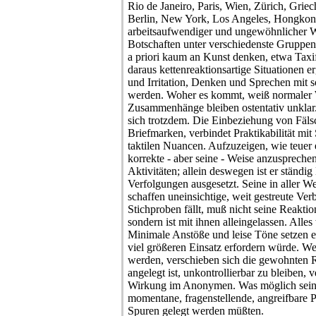
Rio de Janeiro, Paris, Wien, Zürich, Griech
Berlin, New York, Los Angeles, Hongkong
arbeitsaufwendiger und ungewöhnlicher W
Botschaften unter verschiedenste Gruppen 
a priori kaum an Kunst denken, etwa Taxi
daraus kettenreaktionsartige Situationen 
und Irritation, Denken und Sprechen mit 
werden. Woher es kommt, weiß normaler 
Zusammenhänge bleiben ostentativ unklar.
sich trotzdem. Die Einbeziehung von Fäl
Briefmarken, verbindet Praktikabilität mit
taktilen Nuancen. Aufzuzeigen, wie teuer
korrekte - aber seine - Weise anzusprechen,
Aktivitäten; allein deswegen ist er ständ
Verfolgungen ausgesetzt. Seine in aller 
schaffen uneinsichtige, weit gestreute Ve
Stichproben fällt, muß nicht seine Reakti
sondern ist mit ihnen alleingelassen. Alles
Minimale Anstöße und leise Töne setzen e
viel größeren Einsatz erfordern würde. W
werden, verschieben sich die gewohnten R
angelegt ist, unkontrollierbar zu bleiben
Wirkung im Anonymen. Was möglich sein k
momentane, fragenstellende, angreifbare 
Spuren gelegt werden müßten.