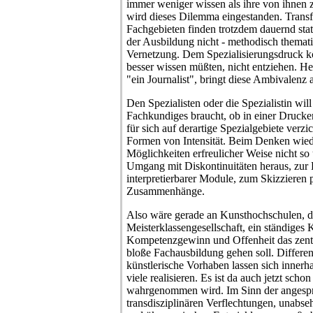
immer weniger wissen als ihre von ihnen
wird dieses Dilemma eingestanden. Transf
Fachgebieten finden trotzdem dauernd stat
der Ausbildung nicht - methodisch thematis
Vernetzung. Dem Spezialisierungsdruck kö
besser wissen müßten, nicht entziehen. Hei
"ein Journalist", bringt diese Ambivalenz 
Den Spezialisten oder die Spezialistin wil
Fachkundiges braucht, ob in einer Drucker
für sich auf derartige Spezialgebiete verzi
Formen von Intensität. Beim Denken wie
Möglichkeiten erfreulicher Weise nicht so 
Umgang mit Diskontinuitäten heraus, zur 
interpretierbarer Module, zum Skizzieren 
Zusammenhänge.
Also wäre gerade an Kunsthochschulen, d
Meisterklassengesellschaft, ein ständiges
Kompetenzgewinn und Offenheit das zent
bloße Fachausbildung gehen soll. Differen
künstlerische Vorhaben lassen sich inner
viele realisieren. Es ist da auch jetzt scho
wahrgenommen wird. Im Sinn der angespr
transdisziplinären Verflechtungen, unabse