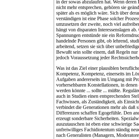
in der sowas abzulaufen hat. Wenn deren 
nicht mehr entsprechen, gehören sie geän
später als es möglich wäre. Sich über der
verständigen ist eine Phase solcher Prozess
umzusetzen der zweite, noch viel aufreiben
hängt von disparaten Interessenslagen a
Spannungen entstünde nie ein Reformdru
handelnde Personen gibt, ob lehrend, stud
arbeitend, setzen sie sich über unbefrie
Bewußt sein sollte einem, daß Regeln nur e
jedoch Voraussetzung jeder Rechtssicherhe
Was ist das Ziel einer plausiblen beruflich
Kompetenz, Kompetenz, einerseits im Löse
Aufgaben andererseits im Umgang mit Pro
vorhersehbaren Konstellationen, in denen
werden könnte ... sollte ... müßte. Regulär
auch in Studien einen entsprechenden Ste
Fachwissen, als Zuständigkeit, als Einsic
verbindet die Generationen mehr als daß si
Differenzen schaffen Egogefühle. Den and
erzeugt sonderbare Sicherheiten. Spezialw
auszutauschen ist eben eine schwierige Sac
unfreiwilliges Fachidiotentum ständig neu
nach Generalisten (Managern, Moderatoren,