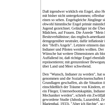
Daß irgendwer wirklich ein Engel, also Hei
mit bisher nicht untergekommen; offenbar
einen so sehen. Engelsgleiche Jünglinge sin
obwohl himmlische Engel primär männlich 
Jugend gezeichnet. Geläufiger ist die Übe
Mädchen, auf Frauen. Die Anrede "Mein 
Besitzverhältnisse; das englisch-amerikani
demgegenüber neutraler, dafür inflationär
den "Hell's Angels". Letztere erinnern dar
Indianer und Piloten werden wollten. De
Wünsche hat weitere Dimensionen als blo
Auffallend ist, daß richtige Engel ebenfa
repräsentieren; mit grenzenloser Bewegun
über Land und Meer schwebend.
Den "Wunsch, Indianer zu werden", hat s
genommen und die Sozialwissenschaften h
Grundlagen geschaffen, als die Situation ös
einschließlich der Träume von Kindern, er
ein Flieger, Unterseebootskapitän, Indiane
Mechaniker werden", schrieb ein Zwölfjäh
gewordene Studie (Jahoda, Lazarsfeld, Zei
Marienthal, 1933). "Aber ich fürchte", so s