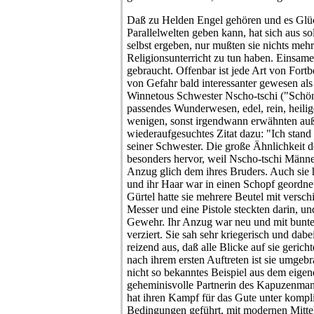
Daß zu Helden Engel gehören und es Glü
Parallelwelten geben kann, hat sich aus s
selbst ergeben, nur mußten sie nichts me
Religionsunterricht zu tun haben. Einsa
gebraucht. Offenbar ist jede Art von For
von Gefahr bald interessanter gewesen al
Winnetous Schwester Nscho-tschi ("Schöne
passendes Wunderwesen, edel, rein, heilige
wenigen, sonst irgendwann erwähnten au
wiederaufgesuchtes Zitat dazu: "Ich stan
seiner Schwester. Die große Ähnlichkeit d
besonders hervor, weil Nscho-tschi Männer
Anzug glich dem ihres Bruders. Auch sie
und ihr Haar war in einen Schopf geordne
Gürtel hatte sie mehrere Beutel mit versch
Messer und eine Pistole steckten darin, u
Gewehr. Ihr Anzug war neu und mit bunte
verziert. Sie sah sehr kriegerisch und da
reizend aus, daß alle Blicke auf sie geric
nach ihrem ersten Auftreten ist sie umgeb
nicht so bekanntes Beispiel aus dem eige
geheminisvolle Partnerin des Kapuzenmann
hat ihren Kampf für das Gute unter kompli
Bedingungen geführt, mit modernen Mittel