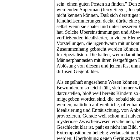
sein, einen guten Posten zu finden." Den 
werdenden Superman (Jerry Siegel, Joseph
nicht kennen können. Daß sich derartiges 
Kindheitserinnerungen deckt, dürfte eine 
selbst wenn sie später und unter besseren
hat. Solche Übereinstimmungen und Abwe
verfließender, idealisierter, in vielen Ele
Vorstellungen, die irgendwann mit unkontr
Zusammenhang gebracht werden können, 
für Spezialisten. Die hätten, wenn damit be
Männerphantasien mit ihren festgefügten
Ablösung von diesem und jenem fast unmö
diffusen Gegenbilder.
Als engelhaft angesehene Wesen können jed
Bewunderern so leicht fällt, sich immer wi
darzustellen, bloß weil bereits Kindern so
mitgegeben worden sind, die, sobald sie a
werden, natürlich auf weibliche, offenbar
Idealisierung und Enttäuschung, von Anb
provozieren. Gerade weil schon mit naiv
mysteriöse Zwischenwesen erscheinen, be
Geschlecht klar ist, paßt es nicht ins Bil
Extrempositionen beliebig vertauscht und
werden; Überhöhung gegen Geringschätzu