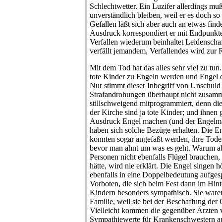
Schlechtwetter. Ein Luzifer allerdings mu
unverständlich bleiben, weil er es doch so
Gefallen läßt sich aber auch an etwas fin
Ausdruck korrespondiert er mit Endpunkt
Verfallen wiederum beinhaltet Leidenscha
verfällt jemandem, Verfallendes wird zur 
Mit dem Tod hat das alles sehr viel zu tu
tote Kinder zu Engeln werden und Engel of
Nur stimmt dieser Inbegriff von Unschuld
Strafandrohungen überhaupt nicht zusamm
stillschweigend mitprogrammiert, denn die
der Kirche sind ja tote Kinder; und ihnen 
Ausdruck Engel machen (und der Engelma
haben sich solche Bezüge erhalten. Die E
konnten sogar angefaßt werden, ihre Todes
bevor man ahnt um was es geht. Warum abe
Personen nicht ebenfalls Flügel brauchen, F
hätte, wird nie erklärt. Die Engel singen 
ebenfalls in eine Doppelbedeutung aufges
Vorboten, die sich beim Fest dann im Hint
Kindern besonders sympathisch. Sie waren
Familie, weil sie bei der Beschaffung de
Vielleicht kommen die gegenüber Ärzten v
Sympathiewerte für Krankenschwestern au