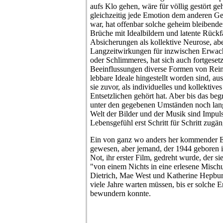
aufs Klo gehen, wäre für völlig gestört g
gleichzeitig jede Emotion dem anderen Ge
war, hat offenbar solche geheim bleibend
Brüche mit Idealbildern und latente Rückfä
Absicherungen als kollektive Neurose, ab
Langzeitwirkungen für inzwischen Erwach
oder Schlimmeres, hat sich auch fortgesetz
Beeinflussungen diverse Formen von Reinh
lebbare Ideale hingestellt worden sind, au
sie zuvor, als individuelles und kollektiv
Entsetzlichen gehört hat. Aber bis das beg
unter den gegebenen Umständen noch lange
Welt der Bilder und der Musik sind Impuls
Lebensgefühl erst Schritt für Schritt zugä
Ein von ganz wo anders her kommender En
gewesen, aber jemand, der 1944 geboren i
Not, ihr erster Film, gedreht wurde, der si
"von einem Nichts in eine erlesene Misc
Dietrich, Mae West und Katherine Hepbur
viele Jahre warten müssen, bis er solche E
bewundern konnte.