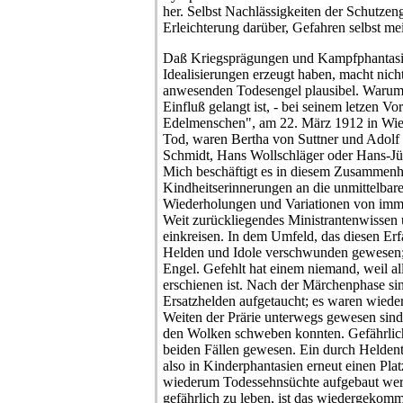
her. Selbst Nachlässigkeiten der Schutzen
Erleichterung darüber, Gefahren selbst me
Daß Kriegsprägungen und Kampfphantasi
Idealisierungen erzeugt haben, macht nich
anwesenden Todesengel plausibel. Waru
Einfluß gelangt ist, - bei seinem letzen V
Edelmenschen", am 22. März 1912 in Wie
Tod, waren Bertha von Suttner und Adolf 
Schmidt, Hans Wollschläger oder Hans-Jür
Mich beschäftigt es in diesem Zusammenh
Kindheitserinnerungen an die unmittelbar
Wiederholungen und Variationen von imme
Weit zurückliegendes Ministrantenwissen 
einkreisen. In dem Umfeld, das diesen Erf
Helden und Idole verschwunden gewesen; 
Engel. Gefehlt hat einem niemand, weil a
erschienen ist. Nach der Märchenphase sin
Ersatzhelden aufgetaucht; es waren wieder
Weiten der Prärie unterwegs gewesen sind 
den Wolken schweben konnten. Gefährlich
beiden Fällen gewesen. Ein durch Helden
also in Kinderphantasien erneut einen Platz 
wiederum Todessehnsüchte aufgebaut wer
gefährlich zu leben, ist das wiedergekom