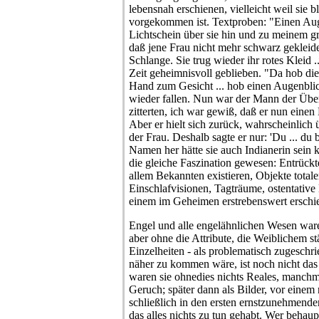
lebensnah erschienen, vielleicht weil sie 
vorgekommen ist. Textproben: "Einen Auge
Lichtschein über sie hin und zu meinem g
daß jene Frau nicht mehr schwarz gekleide
Schlange. Sie trug wieder ihr rotes Kleid ...
Zeit geheimnisvoll geblieben. "Da hob di
Hand zum Gesicht ... hob einen Augenblic
wieder fallen. Nun war der Mann der Über
zitterten, ich war gewiß, daß er nun ein
Aber er hielt sich zurück, wahrscheinlich
der Frau. Deshalb sagte er nur: 'Du ... du
Namen her hätte sie auch Indianerin sein 
die gleiche Faszination gewesen: Entrückt
allem Bekannten existieren, Objekte tota
Einschlafvisionen, Tagträume, ostentative 
einem im Geheimen erstrebenswert erschie
Engel und alle engelähnlichen Wesen ware
aber ohne die Attribute, die Weiblichem st
Einzelheiten - als problematisch zugeschr
näher zu kommen wäre, ist noch nicht da
waren sie ohnedies nichts Reales, manchma
Geruch; später dann als Bilder, vor eine
schließlich in den ersten ernstzunehmend
das alles nichts zu tun gehabt. Wer behaup