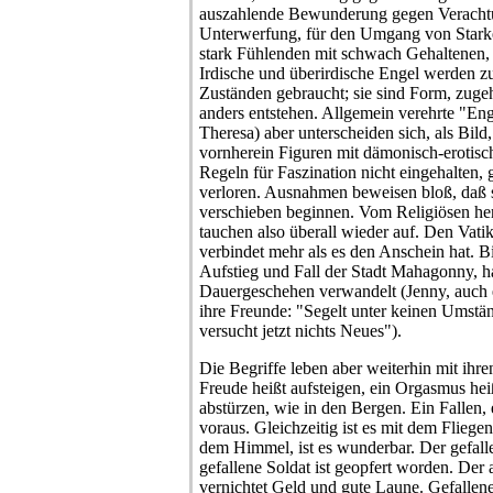
auszahlende Bewunderung gegen Verachtun
Unterwerfung, für den Umgang von Star
stark Fühlenden mit schwach Gehaltenen, 
Irdische und überirdische Engel werden z
Zuständen gebraucht; sie sind Form, zuge
anders entstehen. Allgemein verehrte "En
Theresa) aber unterscheiden sich, als Bild
vornherein Figuren mit dämonisch-erotisc
Regeln für Faszination nicht eingehalten,
verloren. Ausnahmen beweisen bloß, daß 
verschieben beginnen. Vom Religiösen 
tauchen also überall wieder auf. Den Vat
verbindet mehr als es den Anschein hat. B
Aufstieg und Fall der Stadt Mahagonny, ha
Dauergeschehen verwandelt (Jenny, auch e
ihre Freunde: "Segelt unter keinen Umst
versucht jetzt nichts Neues").
Die Begriffe leben aber weiterhin mit ih
Freude heißt aufsteigen, ein Orgasmus hei
abstürzen, wie in den Bergen. Ein Fallen,
voraus. Gleichzeitig ist es mit dem Flieg
dem Himmel, ist es wunderbar. Der gefalle
gefallene Soldat ist geopfert worden. Der
vernichtet Geld und gute Laune. Gefallen