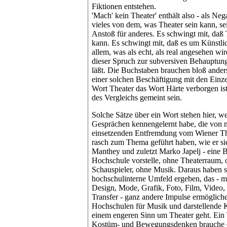
Fiktionen entstehen.
'Mach' kein Theater' enthält also - als Neg
vieles von dem, was Theater sein kann, sei
Anstoß für anderes. Es schwingt mit, daß T
kann. Es schwingt mit, daß es um Künstlic
allem, was als echt, als real angesehen wir
dieser Spruch zur subversiven Behauptung
läßt. Die Buchstaben brauchen bloß ander
einer solchen Beschäftigung mit den Einzel
Wort Theater das Wort Härte verborgen ist
des Vergleichs gemeint sein.
Solche Sätze über ein Wort stehen hier, w
Gesprächen kennengelernt habe, die von 
einsetzenden Entfremdung vom Wiener Th
rasch zum Thema geführt haben, wie er si
Manthey und zuletzt Marko Japelj - eine 
Hochschule vorstelle, ohne Theaterraum,
Schauspieler, ohne Musik. Daraus haben s
hochschulinterne Umfeld ergeben, das - mi
Design, Mode, Grafik, Foto, Film, Video
Transfer - ganz andere Impulse ermögliche
Hochschulen für Musik und darstellende K
einem engeren Sinn um Theater geht. Ein T
Kostüm- und Bewegungsdenken brauche di