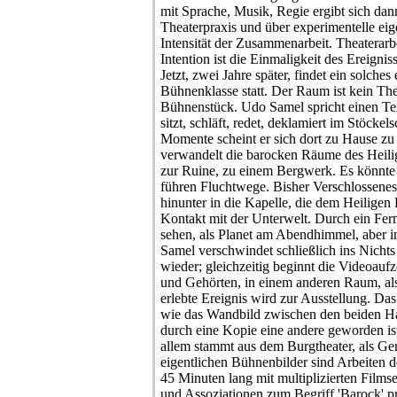
mit Sprache, Musik, Regie ergibt sich dan
Theaterpraxis und über experimentelle eige
Intensität der Zusammenarbeit. Theaterarbe
Intention ist die Einmaligkeit des Ereigniss
Jetzt, zwei Jahre später, findet ein solches
Bühnenklasse statt. Der Raum ist kein The
Bühnenstück. Udo Samel spricht einen Te
sitzt, schläft, redet, deklamiert im Stöcke
Momente scheint er sich dort zu Hause zu 
verwandelt die barocken Räume des Heili
zur Ruine, zu einem Bergwerk. Es könnte e
führen Fluchtwege. Bisher Verschlossenes
hinunter in die Kapelle, die dem Heiligen
Kontakt mit der Unterwelt. Durch ein Fern
sehen, als Planet am Abendhimmel, aber i
Samel verschwindet schließlich ins Nichts
wieder; gleichzeitig beginnt die Videoau
und Gehörten, in einem anderen Raum, als 
erlebte Ereignis wird zur Ausstellung. Das
wie das Wandbild zwischen den beiden H
durch eine Kopie eine andere geworden ist
allem stammt aus dem Burgtheater, als Ger
eigentlichen Bühnenbilder sind Arbeiten d
45 Minuten lang mit multiplizierten Film
und Assoziationen zum Begriff 'Barock' 