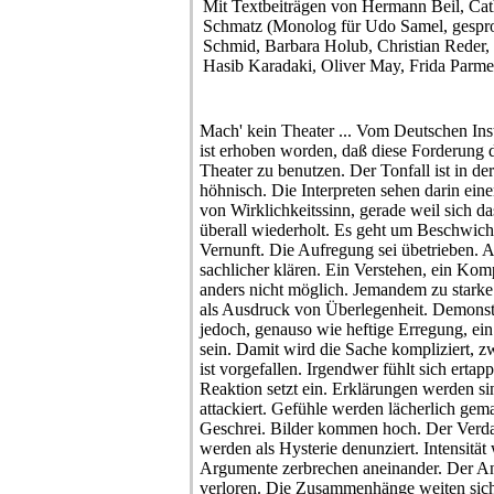
Mit Textbeiträgen von Hermann Beil, Cath
Schmatz (Monolog für Udo Samel, gespr
Schmid, Barbara Holub, Christian Reder,
Hasib Karadaki, Oliver May, Frida Parmeg
Mach' kein Theater ... Vom Deutschen Inst
ist erhoben worden, daß diese Forderung di
Theater zu benutzen. Der Tonfall ist in de
höhnisch. Die Interpreten sehen darin ein
von Wirklichkeitssinn, gerade weil sich d
überall wiederholt. Es geht um Beschwic
Vernunft. Die Aufregung sei übetrieben. Al
sachlicher klären. Ein Verstehen, ein Ko
anders nicht möglich. Jemandem zu starke 
als Ausdruck von Überlegenheit. Demonst
jedoch, genauso wie heftige Erregung, e
sein. Damit wird die Sache kompliziert, z
ist vorgefallen. Irgendwer fühlt sich ertapp
Reaktion setzt ein. Erklärungen werden sin
attackiert. Gefühle werden lächerlich gema
Geschrei. Bilder kommen hoch. Der Verda
werden als Hysterie denunziert. Intensität
Argumente zerbrechen aneinander. Der An
verloren. Die Zusammenhänge weiten sich