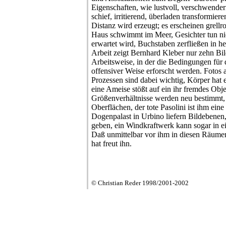
Eigenschaften, wie lustvoll, verschwenderi
schief, irritierend, überladen transformier
Distanz wird erzeugt; es erscheinen grellr
Haus schwimmt im Meer, Gesichter tun ni
erwartet wird, Buchstaben zerfließen in h
Arbeit zeigt Bernhard Kleber nur zehn Bild
Arbeitsweise, in der die Bedingungen für 
offensiver Weise erforscht werden. Fotos 
Prozessen sind dabei wichtig, Körper hat e
eine Ameise stößt auf ein ihr fremdes Obj
Größenverhältnisse werden neu bestimmt,
Oberflächen, der tote Pasolini ist ihm ein
Dogenpalast in Urbino liefern Bildebenen
geben, ein Windkraftwerk kann sogar in e
Daß unmittelbar vor ihm in diesen Räumen
hat freut ihn.
© Christian Reder 1998/2001-2002