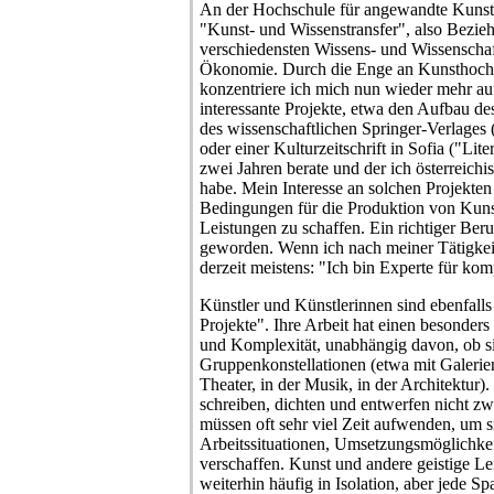
An der Hochschule für angewandte Kunst 
"Kunst- und Wissenstransfer", also Bezi
verschiedensten Wissens- und Wissenschaf
Ökonomie. Durch die Enge an Kunsthochs
konzentriere ich mich nun wieder mehr a
interessante Projekte, etwa den Aufbau 
des wissenschaftlichen Springer-Verlage
oder einer Kulturzeitschrift in Sofia ("Lite
zwei Jahren berate und der ich österreichi
habe. Mein Interesse an solchen Projekten 
Bedingungen für die Produktion von Kunst,
Leistungen zu schaffen. Ein richtiger Beruf 
geworden. Wenn ich nach meiner Tätigkeit
derzeit meistens: "Ich bin Experte für komp
Künstler und Künstlerinnen sind ebenfalls
Projekte". Ihre Arbeit hat einen besonder
und Komplexität, unabhängig davon, ob sie
Gruppenkonstellationen (etwa mit Galerie
Theater, in der Musik, in der Architektur)
schreiben, dichten und entwerfen nicht z
müssen oft sehr viel Zeit aufwenden, um 
Arbeitssituationen, Umsetzungsmöglichke
verschaffen. Kunst und andere geistige L
weiterhin häufig in Isolation, aber jede Spa