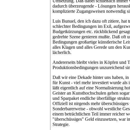
Umsetzung. Daß dabei schließlich immer w
dadurch überzeugende - Lösungen herausk
komplizierte Zugangsweisen notwendig si
Luis Bunuel, den ich dazu oft zitiere, hat 
schlechter Bedingungen im Exil, aufgezw
Budgetkürzungen etc. rückblickend gesagt,
gedrehte Szene genieren mußte. Daß oft u
Bedingungen großartige künstlerische Le
alles Klagen und alles Gerede um den Ku
lächerlich.
Andererseits bleibt vieles in Köpfen und 
Produktionsbedingungen unzureichend si
Daß wir eine Dekade hinter uns haben, in
für Kunst - viel mehr investiert wurde als
läßt eigentlich auf eine Normalisierung ho
Geister an Kunsthochschulen gehen soga
und Sparpaket endliche überfällige strukt
Offiziell ist nirgends mehr überschüssige
Sonderbarerweise - obwohl westliche Gese
einem beträchtlichen Teil immer reicher w
"überschüssiges" Geld einzusetzen, war i
Strategie.