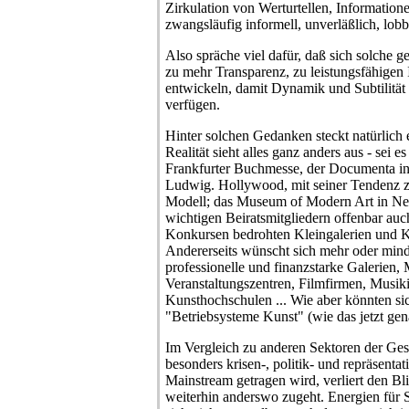
Zirkulation von Werturtellen, Informatione
zwangsläufig informell, unverläßlich, lobb
Also spräche viel dafür, daß sich solche
zu mehr Transparenz, zu leistungsfähigen
entwickeln, damit Dynamik und Subtilität 
verfügen.
Hinter solchen Gedanken steckt natürlich
Realität sieht alles ganz anders aus - sei 
Frankfurter Buchmesse, der Documenta in 
Ludwig. Hollywood, mit seiner Tendenz z
Modell; das Museum of Modern Art in Ne
wichtigen Beiratsmitgliedern offenbar auc
Konkursen bedrohten Kleingalerien und Kl
Andererseits wünscht sich mehr oder mind
professionelle und finanzstarke Galerien,
Veranstaltungszentren, Filmfirmen, Musikin
Kunsthochschulen ... Wie aber könnten sic
"Betriebsysteme Kunst" (wie das jetzt ge
Im Vergleich zu anderen Sektoren der Gese
besonders krisen-, politik- und repräsenta
Mainstream getragen wird, verliert den Bli
weiterhin anderswo zugeht. Energien für 