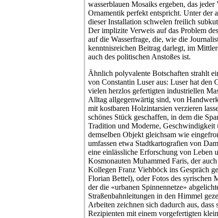
wasserblauen Mosaiks ergeben, das jeder V
Ornamentik perfekt entspricht. Unter der
dieser Installation schwelen freilich subku
Der implizite Verweis auf das Problem d
auf die Wasserfrage, die, wie die Journali
kenntnisreichen Beitrag darlegt, im Mittle
auch des politischen Anstoßes ist.
Ähnlich polyvalente Botschaften strahlt e
von Constantin Luser aus: Luser hat den 
vielen herzlos gefertigten industriellen M
Alltag allgegenwärtig sind, von Handwe
mit kostbaren Holzintarsien verzieren lass
schönes Stück geschaffen, in dem die Sp
Tradition und Moderne, Geschwindigkeit 
demselben Objekt gleichsam wie eingefror
umfassen etwa Stadtkartografien von Dam
eine einlässliche Erforschung von Leben u
Kosmonauten Muhammed Faris, der auch m
Kollegen Franz Viehböck ins Gespräch ge
Florian Bettel), oder Fotos des syrischen 
der die «urbanen Spinnennetze» abgelicht
Straßenbahnleitungen in den Himmel gezei
Arbeiten zeichnen sich dadurch aus, dass 
Rezipienten mit einem vorgefertigten klei