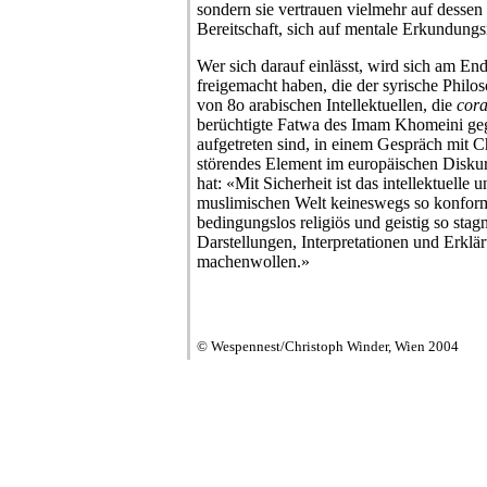
sondern sie vertrauen vielmehr auf dessen 
Bereitschaft, sich auf mentale Erkundungs
Wer sich darauf einlässt, wird sich am En
freigemacht haben, die der syrische Philo
von 8o arabischen Intellektuellen, die
cor
berüchtigte Fatwa des Imam Khomeini g
aufgetreten sind, in einem Gespräch mit C
störendes Element im europäischen Diskur
hat: «Mit Sicherheit ist das intellektuelle 
muslimischen Welt keineswegs so konformi
bedingungslos religiös und geistig so stag
Darstellungen, Interpretationen und Erkl
machenwollen.»
© Wespennest/Christoph Winder, Wien 2004