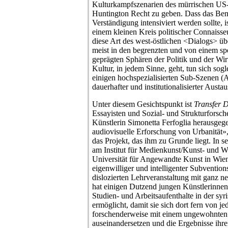
Kulturkampfszenarien des mürrischen US
Huntington Recht zu geben. Dass das Be
Verständigung intensiviert werden sollte, 
einem kleinen Kreis politischer Connaiss
diese Art des west-östlichen <Dialogs> über
meist in den begrenzten und von einem spe
geprägten Sphären der Politik und der Wi
Kultur, in jedem Sinne, geht, tun sich sogl
einigen hochspezialisierten Sub-Szenen (Ar
dauerhafter und institutionalisierter Austau
Unter diesem Gesichtspunkt ist
Transfer 
Essayisten und Sozial- und Strukturforsch
Künstlerin Simonetta Ferfoglia herausg
audiovisuelle Erforschung von Urbanität»
das Projekt, das ihm zu Grunde liegt. In s
am Institut für Medienkunst/Kunst- und Wi
Universität für Angewandte Kunst in Wien
eigenwilliger und intelligenter Subventions
dislozierten Lehrveranstaltung mit ganz n
hat einigen Dutzend jungen Künstlerinnen
Studien- und Arbeitsaufenthalte in der s
ermöglicht, damit sie sich dort fern von jed
forschenderweise mit einem ungewohnten 
auseinandersetzen und die Ergebnisse ihr