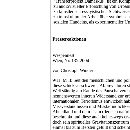
"Transferprojekt Damaskus" ist ein Kom
zu audiovisueller Erforschung von Urbani
zu künstlerisch-essayistischen Sichtweise
zu transkultureller Arbeit über symbolis
sozialen Handelns, als experimenteller 
Pressereaktionen
Wespennest
Wien, No 135-2004
von Christoph Winder
9/11, M-II: Seit den menschlichen und poli
diese schicksalsschweren Abbreviaturen st
Welt ständig am Rande des Pauschalverdach
nennenswerten inneren Widerstand zur grö
internationalen Terrorismus entwickelt ha
Missverständnissen und Missbefindlichkei
Abendland und dem Islam (der sich natürli
beschränkt und diese auch keineswegs ersc
doch sein spirituelles Gravitationszentrum
einmal bis zum Bersten gefüllt und schein