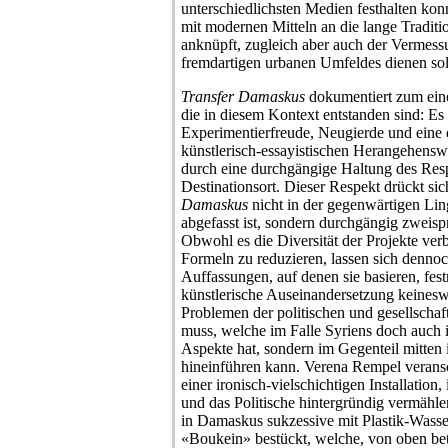
unterschiedlichsten Medien festhalten ko
mit modernen Mitteln an die lange Traditi
anknüpft, zugleich aber auch der Vermess
fremdartigen urbanen Umfeldes dienen sol
Transfer Damaskus
dokumentiert zum eine
die in diesem Kontext entstanden sind: Es 
Experimentierfreude, Neugierde und eine 
künstlerisch-essayistischen Herangehensw
durch eine durchgängige Haltung des Re
Destinationsort. Dieser Respekt drückt sic
Damaskus
nicht in der gegenwärtigen Li
abgefasst ist, sondern durchgängig zweis
Obwohl es die Diversität der Projekte verbi
Formeln zu reduzieren, lassen sich denn
Auffassungen, auf denen sie basieren, fe
künstlerische Auseinandersetzung keinesw
Problemen der politischen und gesellschaf
muss, welche im Falle Syriens doch auch i
Aspekte hat, sondern im Gegenteil mitten 
hineinführen kann. Verena Rempel veransc
einer ironisch-vielschichtigen Installation
und das Politische hintergründig vermähl
in Damaskus sukzessive mit Plastik-Wass
«Boukein» bestückt, welche, von oben betr