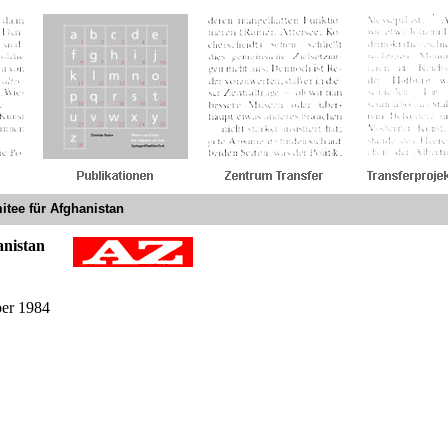
itee für Afghanistan
anistan
ber 1984