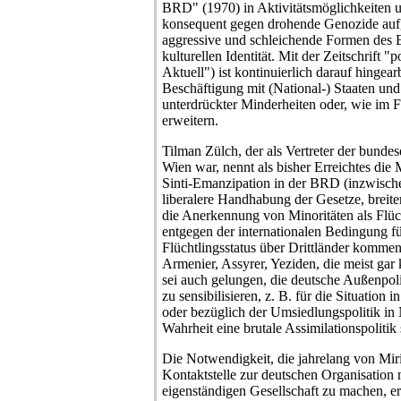
BRD" (1970) in Aktivitätsmöglichkeiten um
konsequent gegen drohende Genozide aufg
aggressive und schleichende Formen des E
kulturellen Identität. Mit der Zeitschrift 
Aktuell") ist kontinuierlich darauf hingear
Beschäftigung mit (National-) Staaten un
unterdrückter Minderheiten oder, wie im F
erweitern.
Tilman Zülch, der als Vertreter der bunde
Wien war, nennt als bisher Erreichtes di
Sinti-Emanzipation in der BRD (inzwische
liberalere Handhabung der Gesetze, breit
die Anerkennung von Minoritäten als Flüch
entgegen der internationalen Bedingung f
Flüchtlingsstatus über Drittländer kommen
Armenier, Assyrer, Yeziden, die meist gar
sei auch gelungen, die deutsche Außenpoli
zu sensibilisieren, z. B. für die Situation
oder bezüglich der Umsiedlungspolitik in 
Wahrheit eine brutale Assimilationspolitik 
Die Notwendigkeit, die jahrelang von Mir
Kontaktstelle zur deutschen Organisation
eigenständigen Gesellschaft zu machen, erg