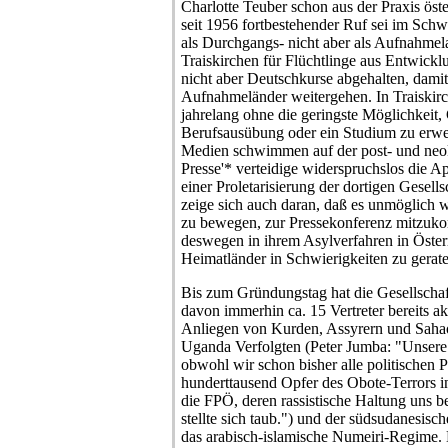
Charlotte Teuber schon aus der Praxis öster
seit 1956 fortbestehender Ruf sei im Schwi
als Durchgangs- nicht aber als Aufnahme
Traiskirchen für Flüchtlinge aus Entwickl
nicht aber Deutschkurse abgehalten, damit s
Aufnahmeländer weitergehen. In Traiskirc
jahrelang ohne die geringste Möglichkeit,
Berufsausübung oder ein Studium zu erwer
Medien schwimmen auf der post- und neok
Presse'* verteidige widerspruchslos die Ap
einer Proletarisierung der dortigen Gesell
zeige sich auch daran, daß es unmöglich w
zu bewegen, zur Pressekonferenz mitzukom
deswegen in ihrem Asylverfahren in Öster
Heimatländer in Schwierigkeiten zu gerate
Bis zum Gründungstag hat die Gesellscha
davon immerhin ca. 15 Vertreter bereits ak
Anliegen von Kurden, Assyrern und Sahao
Uganda Verfolgten (Peter Jumba: "Unsere 
obwohl wir schon bisher alle politischen 
hunderttausend Opfer des Obote-Terrors 
die FPÖ, deren rassistische Haltung uns be
stellte sich taub.") und der südsudanesi
das arabisch-islamische Numeiri-Regime. 