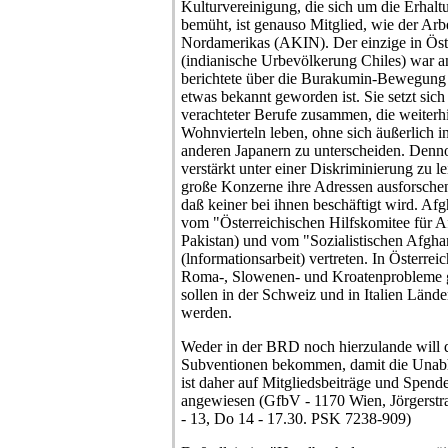
Kulturvereinigung, die sich um die Erhalt
bemüht, ist genauso Mitglied, wie der Arbe
Nordamerikas (AKIN). Der einzige in Ös
(indianische Urbevölkerung Chiles) war 
berichtete über die Burakumin-Bewegung 
etwas bekannt geworden ist. Sie setzt sich
verachteter Berufe zusammen, die weiterh
Wohnvierteln leben, ohne sich äußerlich i
anderen Japanern zu unterscheiden. Denn
verstärkt unter einer Diskriminierung zu le
große Konzerne ihre Adressen ausforschen
daß keiner bei ihnen beschäftigt wird. Af
vom "Österreichischen Hilfskomitee für Af
Pakistan) und vom "Sozialistischen Afgh
(lnformationsarbeit) vertreten. In Österrei
Roma-, Slowenen- und Kroatenprobleme ge
sollen in der Schweiz und in Italien Länd
werden.
Weder in der BRD noch hierzulande will di
Subventionen bekommen, damit die Unabhä
ist daher auf Mitgliedsbeiträge und Spende
angewiesen (GfbV - 1170 Wien, Jörgerstr
- 13, Do 14 - 17.30. PSK 7238-909)